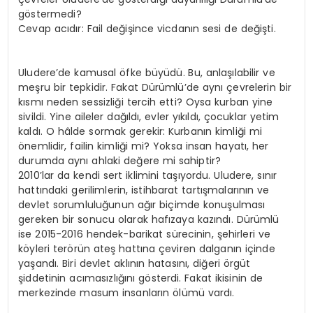
göstermedi?
Cevap acıdır: Fail değişince vicdanın sesi de değişti.
Uludere’de kamusal öfke büyüdü. Bu, anlaşılabilir ve
meşru bir tepkidir. Fakat Dürümlü’de aynı çevrelerin bir
kısmı neden sessizliği tercih etti? Oysa kurban yine
sivildi. Yine aileler dağıldı, evler yıkıldı, çocuklar yetim
kaldı. O hâlde sormak gerekir: Kurbanın kimliği mi
önemlidir, failin kimliği mi? Yoksa insan hayatı, her
durumda aynı ahlaki değere mi sahiptir?
2010’lar da kendi sert iklimini taşıyordu. Uludere, sınır
hattındaki gerilimlerin, istihbarat tartışmalarının ve
devlet sorumluluğunun ağır biçimde konuşulması
gereken bir sonucu olarak hafızaya kazındı. Dürümlü
ise 2015-2016 hendek-barikat sürecinin, şehirleri ve
köyleri terörün ateş hattına çeviren dalganın içinde
yaşandı. Biri devlet aklının hatasını, diğeri örgüt
şiddetinin acımasızlığını gösterdi. Fakat ikisinin de
merkezinde masum insanların ölümü vardı.