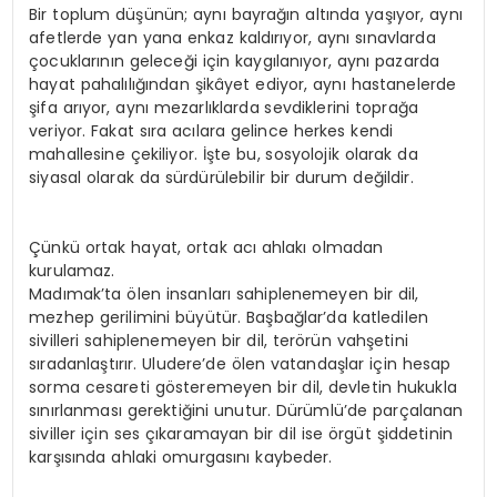
Bir toplum düşünün; aynı bayrağın altında yaşıyor, aynı
afetlerde yan yana enkaz kaldırıyor, aynı sınavlarda
çocuklarının geleceği için kaygılanıyor, aynı pazarda
hayat pahalılığından şikâyet ediyor, aynı hastanelerde
şifa arıyor, aynı mezarlıklarda sevdiklerini toprağa
veriyor. Fakat sıra acılara gelince herkes kendi
mahallesine çekiliyor. İşte bu, sosyolojik olarak da
siyasal olarak da sürdürülebilir bir durum değildir.
Çünkü ortak hayat, ortak acı ahlakı olmadan
kurulamaz.
Madımak’ta ölen insanları sahiplenemeyen bir dil,
mezhep gerilimini büyütür. Başbağlar’da katledilen
sivilleri sahiplenemeyen bir dil, terörün vahşetini
sıradanlaştırır. Uludere’de ölen vatandaşlar için hesap
sorma cesareti gösteremeyen bir dil, devletin hukukla
sınırlanması gerektiğini unutur. Dürümlü’de parçalanan
siviller için ses çıkaramayan bir dil ise örgüt şiddetinin
karşısında ahlaki omurgasını kaybeder.