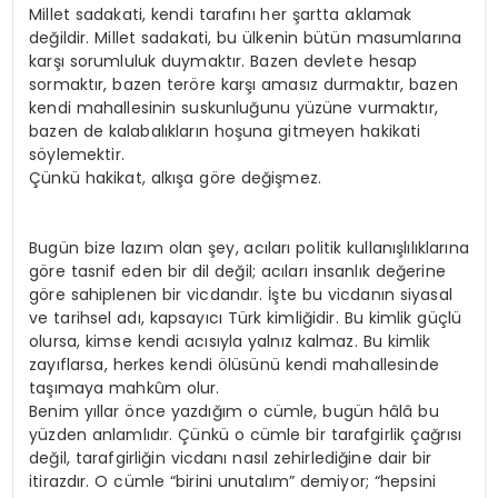
Millet sadakati, kendi tarafını her şartta aklamak
değildir. Millet sadakati, bu ülkenin bütün masumlarına
karşı sorumluluk duymaktır. Bazen devlete hesap
sormaktır, bazen teröre karşı amasız durmaktır, bazen
kendi mahallesinin suskunluğunu yüzüne vurmaktır,
bazen de kalabalıkların hoşuna gitmeyen hakikati
söylemektir.
Çünkü hakikat, alkışa göre değişmez.
Bugün bize lazım olan şey, acıları politik kullanışlılıklarına
göre tasnif eden bir dil değil; acıları insanlık değerine
göre sahiplenen bir vicdandır. İşte bu vicdanın siyasal
ve tarihsel adı, kapsayıcı Türk kimliğidir. Bu kimlik güçlü
olursa, kimse kendi acısıyla yalnız kalmaz. Bu kimlik
zayıflarsa, herkes kendi ölüsünü kendi mahallesinde
taşımaya mahkûm olur.
Benim yıllar önce yazdığım o cümle, bugün hâlâ bu
yüzden anlamlıdır. Çünkü o cümle bir tarafgirlik çağrısı
değil, tarafgirliğin vicdanı nasıl zehirlediğine dair bir
itirazdır. O cümle “birini unutalım” demiyor; “hepsini