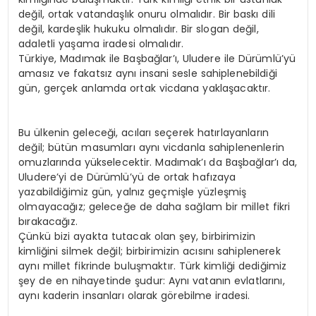
değil, ortak vatandaşlık onuru olmalıdır. Bir baskı dili
değil, kardeşlik hukuku olmalıdır. Bir slogan değil,
adaletli yaşama iradesi olmalıdır.
Türkiye, Madımak ile Başbağlar’ı, Uludere ile Dürümlü’yü
amasız ve fakatsız aynı insani sesle sahiplenebildiği
gün, gerçek anlamda ortak vicdana yaklaşacaktır.
Bu ülkenin geleceği, acıları seçerek hatırlayanların
değil; bütün masumları aynı vicdanla sahiplenenlerin
omuzlarında yükselecektir. Madımak’ı da Başbağlar’ı da,
Uludere’yi de Dürümlü’yü de ortak hafızaya
yazabildiğimiz gün, yalnız geçmişle yüzleşmiş
olmayacağız; geleceğe de daha sağlam bir millet fikri
bırakacağız.
Çünkü bizi ayakta tutacak olan şey, birbirimizin
kimliğini silmek değil; birbirimizin acısını sahiplenerek
aynı millet fikrinde buluşmaktır. Türk kimliği dediğimiz
şey de en nihayetinde şudur: Aynı vatanın evlatlarını,
aynı kaderin insanları olarak görebilme iradesi.