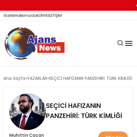
Yükse
Gizlilik
Hakkımızda
KÜNYE
İLETİŞİM
KÖŞE YAZILARI
Ana Sayfa
YAZARLAR
SEÇİCİ HAFIZANIN PANZEHİRİ: TÜRK KİMLİĞİ
SİYASET
SEÇİCİ HAFIZANIN
PANZEHİRİ: TÜRK KİMLİĞİ
DÜNYA
Muhittin Çaçan