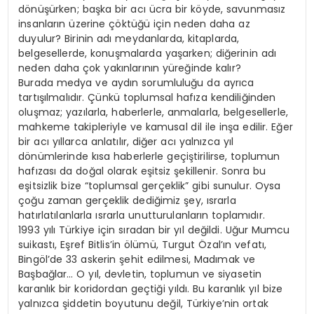
dönüşürken; başka bir acı ücra bir köyde, savunmasız
insanların üzerine çöktüğü için neden daha az
duyulur? Birinin adı meydanlarda, kitaplarda,
belgesellerde, konuşmalarda yaşarken; diğerinin adı
neden daha çok yakınlarının yüreğinde kalır?
Burada medya ve aydın sorumluluğu da ayrıca
tartışılmalıdır. Çünkü toplumsal hafıza kendiliğinden
oluşmaz; yazılarla, haberlerle, anmalarla, belgesellerle,
mahkeme takipleriyle ve kamusal dil ile inşa edilir. Eğer
bir acı yıllarca anlatılır, diğer acı yalnızca yıl
dönümlerinde kısa haberlerle geçiştirilirse, toplumun
hafızası da doğal olarak eşitsiz şekillenir. Sonra bu
eşitsizlik bize “toplumsal gerçeklik” gibi sunulur. Oysa
çoğu zaman gerçeklik dediğimiz şey, ısrarla
hatırlatılanlarla ısrarla unutturulanların toplamıdır.
1993 yılı Türkiye için sıradan bir yıl değildi. Uğur Mumcu
suikastı, Eşref Bitlis’in ölümü, Turgut Özal’ın vefatı,
Bingöl’de 33 askerin şehit edilmesi, Madımak ve
Başbağlar… O yıl, devletin, toplumun ve siyasetin
karanlık bir koridordan geçtiği yıldı. Bu karanlık yıl bize
yalnızca şiddetin boyutunu değil, Türkiye’nin ortak