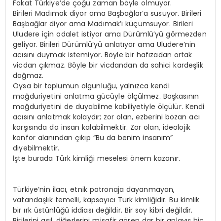
Fakat Türkiye’de çoğu zaman böyle olmuyor.
Birileri Madımak diyor ama Başbağlar’a susuyor. Birileri
Başbağlar diyor ama Madımak’ı küçümsüyor. Birileri
Uludere için adalet istiyor ama Dürümlü’yü görmezden
geliyor. Birileri Dürümlü’yü anlatıyor ama Uludere’nin
acısını duymak istemiyor. Böyle bir hafızadan ortak
vicdan çıkmaz. Böyle bir vicdandan da sahici kardeşlik
doğmaz.
Oysa bir toplumun olgunluğu, yalnızca kendi
mağduriyetini anlatma gücüyle ölçülmez. Başkasının
mağduriyetini de duyabilme kabiliyetiyle ölçülür. Kendi
acısını anlatmak kolaydır; zor olan, ezberini bozan acı
karşısında da insan kalabilmektir. Zor olan, ideolojik
konfor alanından çıkıp “Bu da benim insanım”
diyebilmektir.
İşte burada Türk kimliği meselesi önem kazanır.
Türkiye’nin ilacı, etnik patronaja dayanmayan,
vatandaşlık temelli, kapsayıcı Türk kimliğidir. Bu kimlik
bir ırk üstünlüğü iddiası değildir. Bir soy kibri değildir.
Birilerini asıl, diğerlerini misafir gören dar bir anlayış hiç