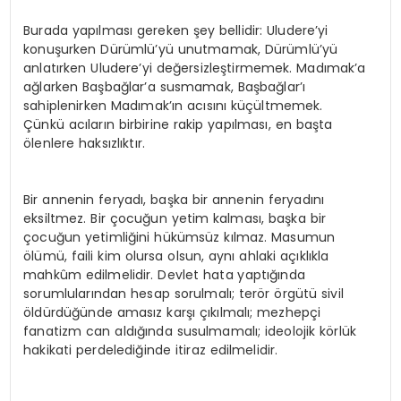
Burada yapılması gereken şey bellidir: Uludere’yi
konuşurken Dürümlü’yü unutmamak, Dürümlü’yü
anlatırken Uludere’yi değersizleştirmemek. Madımak’a
ağlarken Başbağlar’a susmamak, Başbağlar’ı
sahiplenirken Madımak’ın acısını küçültmemek.
Çünkü acıların birbirine rakip yapılması, en başta
ölenlere haksızlıktır.
Bir annenin feryadı, başka bir annenin feryadını
eksiltmez. Bir çocuğun yetim kalması, başka bir
çocuğun yetimliğini hükümsüz kılmaz. Masumun
ölümü, faili kim olursa olsun, aynı ahlaki açıklıkla
mahkûm edilmelidir. Devlet hata yaptığında
sorumlularından hesap sorulmalı; terör örgütü sivil
öldürdüğünde amasız karşı çıkılmalı; mezhepçi
fanatizm can aldığında susulmamalı; ideolojik körlük
hakikati perdelediğinde itiraz edilmelidir.