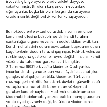
istatistik gibi görüyorsa orada adalet duygusu
sakatlanmıştır. Bir ölüm karşısında meydanlara
sığmayanlar, başka bir ölüm karşısında susuyorsa
orada insanlık değil, politik konfor konuşuyordur.
Bu noktada entelektüel dürüstlük, insanın en önce
kendi mahallesine bakabilmesidir. Kendi tarafının
suskunluğunu göremeyenlerin adalet iddiası eksik kalır.
Kendi mahallesinin acısını büyütürken başkasının acısını
küçültenlerin vicdan terazisi şaşmıştır. Hakikat, yalnızca
rakibin suçunu gösteren bir ayna değildir; insanın kendi
yüzüne de tutulması gereken sert bir ışıktır.
2 Temmuz 1993’te Sivas’ta Madımak Oteli yakıldı.
İnsanlar diri diri yanarak can verdi. Aydınlar, sanatçılar,
gençler, otel çalışanları öldü. Madımak, Türkiye’nin
mezhep gerilimi, kitle fanatizmi, devletin güvenlik zaafı
ve toplumsal nefret dili bakımından yüzleşmesi
gereken kara bir sayfadır. Madımak unutulmamalıdır.
Madımak’ı hatırlamak, yalnızca belli bir inanç grubunun
ya da siyasi çevrenin değil, bu ülkede vicdan sahibi
herkesin görevidir.