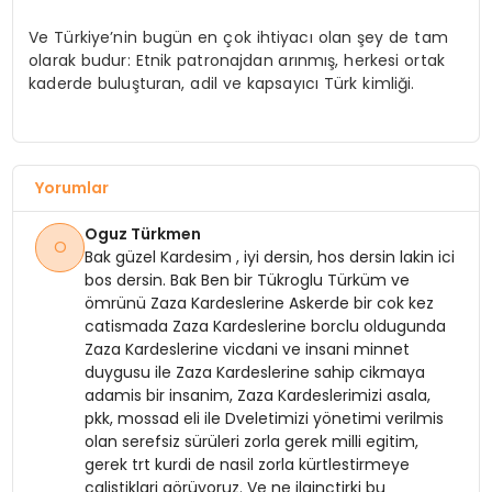
Ve Türkiye’nin bugün en çok ihtiyacı olan şey de tam
olarak budur: Etnik patronajdan arınmış, herkesi ortak
kaderde buluşturan, adil ve kapsayıcı Türk kimliği.
Yorumlar
Oguz Türkmen
O
Bak güzel Kardesim , iyi dersin, hos dersin lakin ici
bos dersin. Bak Ben bir Tükroglu Türküm ve
ömrünü Zaza Kardeslerine Askerde bir cok kez
catismada Zaza Kardeslerine borclu oldugunda
Zaza Kardeslerine vicdani ve insani minnet
duygusu ile Zaza Kardeslerine sahip cikmaya
adamis bir insanim, Zaza Kardeslerimizi asala,
pkk, mossad eli ile Dveletimizi yönetimi verilmis
olan serefsiz sürüleri zorla gerek milli egitim,
gerek trt kurdi de nasil zorla kürtlestirmeye
calistiklari görüyoruz. Ve ne ilginctirki bu