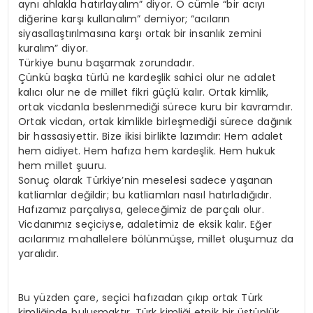
aynı ahlakla hatırlayalım” diyor. O cümle “bir acıyı
diğerine karşı kullanalım” demiyor; “acıların
siyasallaştırılmasına karşı ortak bir insanlık zemini
kuralım” diyor.
Türkiye bunu başarmak zorundadır.
Çünkü başka türlü ne kardeşlik sahici olur ne adalet
kalıcı olur ne de millet fikri güçlü kalır. Ortak kimlik,
ortak vicdanla beslenmediği sürece kuru bir kavramdır.
Ortak vicdan, ortak kimlikle birleşmediği sürece dağınık
bir hassasiyettir. Bize ikisi birlikte lazımdır: Hem adalet
hem aidiyet. Hem hafıza hem kardeşlik. Hem hukuk
hem millet şuuru.
Sonuç olarak Türkiye’nin meselesi sadece yaşanan
katliamlar değildir; bu katliamları nasıl hatırladığıdır.
Hafızamız parçalıysa, geleceğimiz de parçalı olur.
Vicdanımız seçiciyse, adaletimiz de eksik kalır. Eğer
acılarımız mahallelere bölünmüşse, millet oluşumuz da
yaralıdır.
Bu yüzden çare, seçici hafızadan çıkıp ortak Türk
kimliğinde buluşmaktır. Türk kimliği etnik bir üstünlük