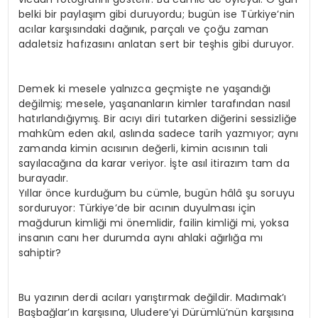
belki bir paylaşım gibi duruyordu; bugün ise Türkiye’nin
acılar karşısındaki dağınık, parçalı ve çoğu zaman
adaletsiz hafızasını anlatan sert bir teşhis gibi duruyor.
Demek ki mesele yalnızca geçmişte ne yaşandığı
değilmiş; mesele, yaşananların kimler tarafından nasıl
hatırlandığıymış. Bir acıyı diri tutarken diğerini sessizliğe
mahkûm eden akıl, aslında sadece tarih yazmıyor; aynı
zamanda kimin acısının değerli, kimin acısının tali
sayılacağına da karar veriyor. İşte asıl itirazım tam da
burayadır.
Yıllar önce kurduğum bu cümle, bugün hâlâ şu soruyu
sorduruyor: Türkiye’de bir acının duyulması için
mağdurun kimliği mi önemlidir, failin kimliği mi, yoksa
insanın canı her durumda aynı ahlaki ağırlığa mı
sahiptir?
Bu yazının derdi acıları yarıştırmak değildir. Madımak’ı
Başbağlar’ın karşısına, Uludere’yi Dürümlü’nün karşısına