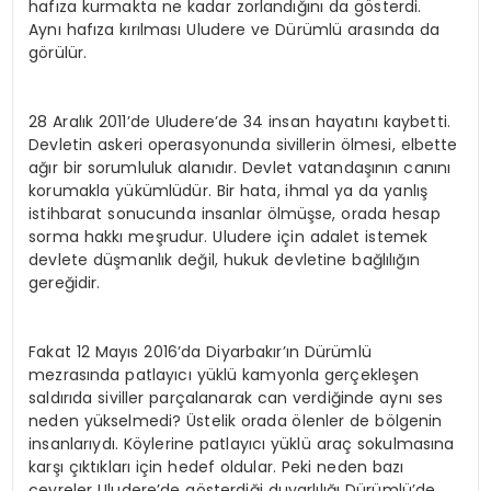
hafıza kurmakta ne kadar zorlandığını da gösterdi.
Aynı hafıza kırılması Uludere ve Dürümlü arasında da
görülür.
28 Aralık 2011’de Uludere’de 34 insan hayatını kaybetti.
Devletin askeri operasyonunda sivillerin ölmesi, elbette
ağır bir sorumluluk alanıdır. Devlet vatandaşının canını
korumakla yükümlüdür. Bir hata, ihmal ya da yanlış
istihbarat sonucunda insanlar ölmüşse, orada hesap
sorma hakkı meşrudur. Uludere için adalet istemek
devlete düşmanlık değil, hukuk devletine bağlılığın
gereğidir.
Fakat 12 Mayıs 2016’da Diyarbakır’ın Dürümlü
mezrasında patlayıcı yüklü kamyonla gerçekleşen
saldırıda siviller parçalanarak can verdiğinde aynı ses
neden yükselmedi? Üstelik orada ölenler de bölgenin
insanlarıydı. Köylerine patlayıcı yüklü araç sokulmasına
karşı çıktıkları için hedef oldular. Peki neden bazı
çevreler Uludere’de gösterdiği duyarlılığı Dürümlü’de