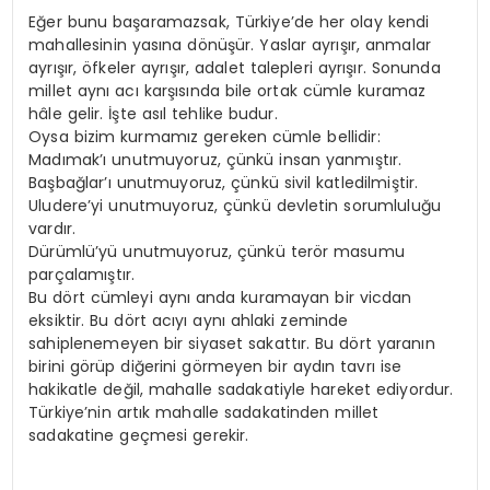
Eğer bunu başaramazsak, Türkiye’de her olay kendi
mahallesinin yasına dönüşür. Yaslar ayrışır, anmalar
ayrışır, öfkeler ayrışır, adalet talepleri ayrışır. Sonunda
millet aynı acı karşısında bile ortak cümle kuramaz
hâle gelir. İşte asıl tehlike budur.
Oysa bizim kurmamız gereken cümle bellidir:
Madımak’ı unutmuyoruz, çünkü insan yanmıştır.
Başbağlar’ı unutmuyoruz, çünkü sivil katledilmiştir.
Uludere’yi unutmuyoruz, çünkü devletin sorumluluğu
vardır.
Dürümlü’yü unutmuyoruz, çünkü terör masumu
parçalamıştır.
Bu dört cümleyi aynı anda kuramayan bir vicdan
eksiktir. Bu dört acıyı aynı ahlaki zeminde
sahiplenemeyen bir siyaset sakattır. Bu dört yaranın
birini görüp diğerini görmeyen bir aydın tavrı ise
hakikatle değil, mahalle sadakatiyle hareket ediyordur.
Türkiye’nin artık mahalle sadakatinden millet
sadakatine geçmesi gerekir.