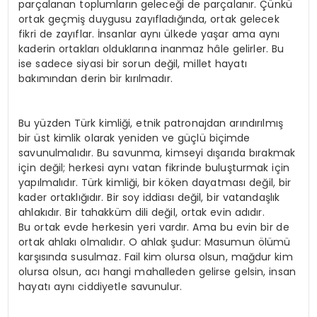
parçalanan toplumların geleceği de parçalanır. Çünkü
ortak geçmiş duygusu zayıfladığında, ortak gelecek
fikri de zayıflar. İnsanlar aynı ülkede yaşar ama aynı
kaderin ortakları olduklarına inanmaz hâle gelirler. Bu
ise sadece siyasi bir sorun değil, millet hayatı
bakımından derin bir kırılmadır.
Bu yüzden Türk kimliği, etnik patronajdan arındırılmış
bir üst kimlik olarak yeniden ve güçlü biçimde
savunulmalıdır. Bu savunma, kimseyi dışarıda bırakmak
için değil; herkesi aynı vatan fikrinde buluşturmak için
yapılmalıdır. Türk kimliği, bir köken dayatması değil, bir
kader ortaklığıdır. Bir soy iddiası değil, bir vatandaşlık
ahlakıdır. Bir tahakküm dili değil, ortak evin adıdır.
Bu ortak evde herkesin yeri vardır. Ama bu evin bir de
ortak ahlakı olmalıdır. O ahlak şudur: Masumun ölümü
karşısında susulmaz. Fail kim olursa olsun, mağdur kim
olursa olsun, acı hangi mahalleden gelirse gelsin, insan
hayatı aynı ciddiyetle savunulur.