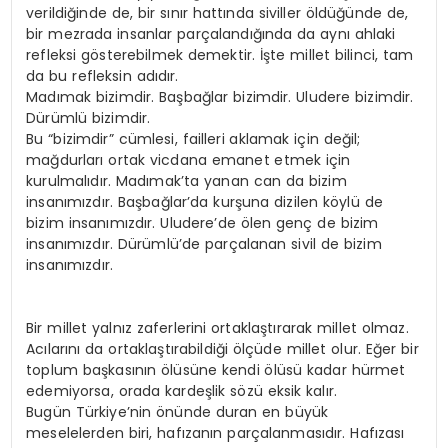
verildiğinde de, bir sınır hattında siviller öldüğünde de,
bir mezrada insanlar parçalandığında da aynı ahlaki
refleksi gösterebilmek demektir. İşte millet bilinci, tam
da bu refleksin adıdır.
Madımak bizimdir. Başbağlar bizimdir. Uludere bizimdir.
Dürümlü bizimdir.
Bu “bizimdir” cümlesi, failleri aklamak için değil;
mağdurları ortak vicdana emanet etmek için
kurulmalıdır. Madımak’ta yanan can da bizim
insanımızdır. Başbağlar’da kurşuna dizilen köylü de
bizim insanımızdır. Uludere’de ölen genç de bizim
insanımızdır. Dürümlü’de parçalanan sivil de bizim
insanımızdır.
Bir millet yalnız zaferlerini ortaklaştırarak millet olmaz.
Acılarını da ortaklaştırabildiği ölçüde millet olur. Eğer bir
toplum başkasının ölüsüne kendi ölüsü kadar hürmet
edemiyorsa, orada kardeşlik sözü eksik kalır.
Bugün Türkiye’nin önünde duran en büyük
meselelerden biri, hafızanın parçalanmasıdır. Hafızası