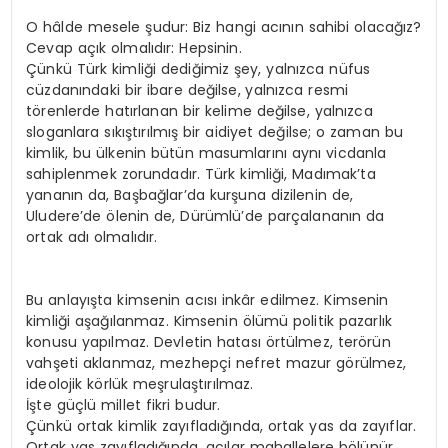
O hâlde mesele şudur: Biz hangi acının sahibi olacağız?
Cevap açık olmalıdır: Hepsinin.
Çünkü Türk kimliği dediğimiz şey, yalnızca nüfus
cüzdanındaki bir ibare değilse, yalnızca resmi
törenlerde hatırlanan bir kelime değilse, yalnızca
sloganlara sıkıştırılmış bir aidiyet değilse; o zaman bu
kimlik, bu ülkenin bütün masumlarını aynı vicdanla
sahiplenmek zorundadır. Türk kimliği, Madımak’ta
yananın da, Başbağlar’da kurşuna dizilenin de,
Uludere’de ölenin de, Dürümlü’de parçalananın da
ortak adı olmalıdır.
Bu anlayışta kimsenin acısı inkâr edilmez. Kimsenin
kimliği aşağılanmaz. Kimsenin ölümü politik pazarlık
konusu yapılmaz. Devletin hatası örtülmez, terörün
vahşeti aklanmaz, mezhepçi nefret mazur görülmez,
ideolojik körlük meşrulaştırılmaz.
İşte güçlü millet fikri budur.
Çünkü ortak kimlik zayıfladığında, ortak yas da zayıflar.
Ortak yas zayıfladığında, acılar mahallelere bölünür.