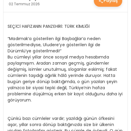
Paylaş
02 Temmuz 2026
YEREL HABERLER
SEÇİCİ HAFIZANIN PANZEHİRİ: TÜRK KİMLİĞİ
EKONOMİ
“Madımak’a gösterilen ilgi Başbağlar’a neden
gösterilmediyse, Uludere’ye gösterilen ilgi de
EĞİTİM
Dürümlü’ye gösterilmedi!”
Bu cümleyi yıllar önce sosyal medya hesabımda
paylaşmışım. Aradan zaman geçmiş, gündemler
değişmiş, isimler unutulmuş, sloganlar eskimiş; fakat
GÜNDEM
cümlenin taşıdığı ağırlık hâlâ yerinde duruyor. Hatta
bugün geriye dönüp baktığımda, o gün yazılan şeyin
yalnızca bir siyasi tepki değil, Türkiye’nin hafıza
problemine düşülmüş erken bir kayıt olduğunu daha iyi
SAĞLIK
görüyorum.
SPOR
Çünkü bazı cümleler vardır; yazıldığı günün öfkesini
aşar, yıllar sonra dönüp baktığınızda size bir ülkenin
vicdan fotoğrafını gösterir. Bu cümle de öyleydi. O gün