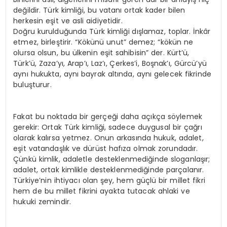
değildir. Türk kimliği, bu vatanı ortak kader bilen
herkesin eşit ve asli aidiyetidir.
Doğru kurulduğunda Türk kimliği dışlamaz, toplar. İnkâr
etmez, birleştirir. “Kökünü unut” demez; “kökün ne
olursa olsun, bu ülkenin eşit sahibisin” der. Kürt’ü,
Türk’ü, Zaza’yı, Arap’ı, Laz’ı, Çerkes’i, Boşnak’ı, Gürcü’yü
aynı hukukta, aynı bayrak altında, aynı gelecek fikrinde
buluşturur.
Fakat bu noktada bir gerçeği daha açıkça söylemek
gerekir: Ortak Türk kimliği, sadece duygusal bir çağrı
olarak kalırsa yetmez. Onun arkasında hukuk, adalet,
eşit vatandaşlık ve dürüst hafıza olmak zorundadır.
Çünkü kimlik, adaletle desteklenmediğinde sloganlaşır;
adalet, ortak kimlikle desteklenmediğinde parçalanır.
Türkiye’nin ihtiyacı olan şey, hem güçlü bir millet fikri
hem de bu millet fikrini ayakta tutacak ahlaki ve
hukuki zemindir.