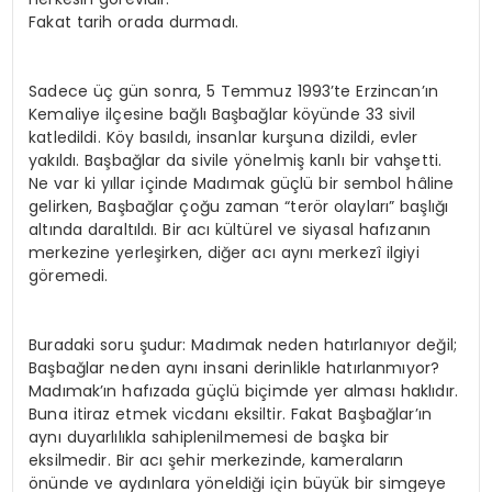
Fakat tarih orada durmadı.
Sadece üç gün sonra, 5 Temmuz 1993’te Erzincan’ın
Kemaliye ilçesine bağlı Başbağlar köyünde 33 sivil
katledildi. Köy basıldı, insanlar kurşuna dizildi, evler
yakıldı. Başbağlar da sivile yönelmiş kanlı bir vahşetti.
Ne var ki yıllar içinde Madımak güçlü bir sembol hâline
gelirken, Başbağlar çoğu zaman “terör olayları” başlığı
altında daraltıldı. Bir acı kültürel ve siyasal hafızanın
merkezine yerleşirken, diğer acı aynı merkezî ilgiyi
göremedi.
Buradaki soru şudur: Madımak neden hatırlanıyor değil;
Başbağlar neden aynı insani derinlikle hatırlanmıyor?
Madımak’ın hafızada güçlü biçimde yer alması haklıdır.
Buna itiraz etmek vicdanı eksiltir. Fakat Başbağlar’ın
aynı duyarlılıkla sahiplenilmemesi de başka bir
eksilmedir. Bir acı şehir merkezinde, kameraların
önünde ve aydınlara yöneldiği için büyük bir simgeye