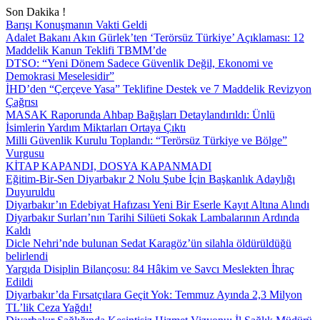
Son Dakika !
Barışı Konuşmanın Vakti Geldi
Adalet Bakanı Akın Gürlek’ten ‘Terörsüz Türkiye’ Açıklaması: 12
Maddelik Kanun Teklifi TBMM’de
DTSO: “Yeni Dönem Sadece Güvenlik Değil, Ekonomi ve
Demokrasi Meselesidir”
İHD’den “Çerçeve Yasa” Teklifine Destek ve 7 Maddelik Revizyon
Çağrısı
MASAK Raporunda Ahbap Bağışları Detaylandırıldı: Ünlü
İsimlerin Yardım Miktarları Ortaya Çıktı
Milli Güvenlik Kurulu Toplandı: “Terörsüz Türkiye ve Bölge”
Vurgusu
KİTAP KAPANDI, DOSYA KAPANMADI
Eğitim-Bir-Sen Diyarbakır 2 Nolu Şube İçin Başkanlık Adaylığı
Duyuruldu
Diyarbakır’ın Edebiyat Hafızası Yeni Bir Eserle Kayıt Altına Alındı
Diyarbakır Surları’nın Tarihi Silüeti Sokak Lambalarının Ardında
Kaldı
Dicle Nehri’nde bulunan Sedat Karagöz’ün silahla öldürüldüğü
belirlendi
Yargıda Disiplin Bilançosu: 84 Hâkim ve Savcı Meslekten İhraç
Edildi
Diyarbakır’da Fırsatçılara Geçit Yok: Temmuz Ayında 2,3 Milyon
TL’lik Ceza Yağdı!