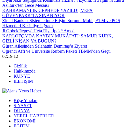
Diyarbakır Sağlığında Kesintisiz Hizmet Vizyonu: İl Sağlık Müdürü
Asiltürk’ten Gece Mesaisi
KAHRAMANLIK CEPHEDE YAZILDI, VEFA
GÜVENPARK’TA SINANIYOR
Ziraat Bankası Sistemlerinde Erişim Sorunu: Mobil, ATM ve POS
Hizmetleri Kesintiye Uğradı
Ji Gobeklîtepeyê Heta Riya Îpekê Amed
KARLOFÇA’DA KAYBIN MÜKÂFATI: SAMUR KÜRK,
GİZLİ NİŞAN,YA BUGÜN?
Güran Ailesinden Selahattin Demirtaş’a Ziyaret
Öğrenci Affı ve Üniversite Reform Paketi TBMM’den Geçti
02:19:12
Gizlilik
Hakkımızda
KÜNYE
İLETİŞİM
Köşe Yazıları
SİYASET
DÜNYA
YEREL HABERLER
EKONOMİ
EĞİTİM