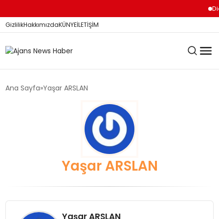
Di
Gizlilik
Hakkımızda
KÜNYE
İLETİŞİM
KÖŞE YAZILARI
Ana Sayfa
Yaşar ARSLAN
SİYASET
DÜNYA
Yaşar ARSLAN
YEREL HABERLER
Yaşar ARSLAN