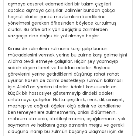
aşmaya cesaret edemedikleri bir takım çizgileri
aptalca aşmaya çalışırlar. Zalimler bundan çokça
hoşnut olurlar çünkü mazlumların kendilerine
yönelmesi gereken öfkesinden böylece kurtulmuş
olurlar. Bu öfke artık yön değiştirip zalimlerden
vazgeçip dine doğru bir yol almaya başlar.
Kimisi de zalimlerin zulmüne karşı gelip bunun
mücadelesini vermek yerine bu zulme karşı gelme işini
Allah’a tevdi etmeye çalışırlar. Hiçbir şey yapmayıp
sabah akşam lanet ve beddua ederler. Böylece
görevlerini yerine getirdiklerini düşünüp rahat rahat
uyurlar. Bazen de zalimi destekleyip zulmün kalkması
için Allah’tan yardım isterler. Adalet konusunda en
küçük bir hassasiyet göstermeyip dindeki adaleti
anlatmaya çalışırlar. Hatta çeşitli ırk, renk, dil, cinsiyet,
mezhep ve coğrafi öğeleri ölçü edinir ve kendilerine
benzemeyenlere zulmetmenin, onları öldürmenin,
mahrum etmenin, ötekileştirmenin, aşağılamanın, yok
saymanın ve haklarını gasp etmenin meşru ve gerekli
olduğuna inanıp bu zulmün başarıya ulaşması için de