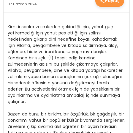
Paylaş
17 Haziran 2024
YEREL HABERLER
Kimi insanlar zalimlerden çekindiği için, yahut güç
EKONOMİ
yetiremediği için yahut pes ettiği için zalimi
hedefinden çıkarıp dini hedefine koyar. Rahatlamak
için Allah’a, peygambere ve Kitaba saldırmaya, alay,
EĞİTİM
eğlence, hiciv ve ironi konusu yapmaya başlar.
Kendince bir suçlu (!) tespit edip kendine
zulmedenlerin acısını bu şekilde çıkarmaya çalışırlar.
Allah’a, peygambere, dine ve Kitaba yaptığı hakaretleri
GÜNDEM
zalimlere yapsa bunun sonuçlarının çok ağır olacağını
hissederek öfkesinin yönünü değiştirmeyi tercih
ederler. Bu acziyetlerini örtmek için de yaptıklarını bir
aydınlanma ve aydınlatma ambalajı içinde sunmaya
SAĞLIK
çalışırlar.
Bazen de bunu bir birikim, bir özgürlük, bir çağdaşlık, bir
SPOR
donanım, yahut bir popüler kültür kıvamında sergilerler.
Zirvelere çıkıp avama akıl öğreten bir aydın havasını
tutturmaya çalışırlar. Böylece büyük bir misyonla