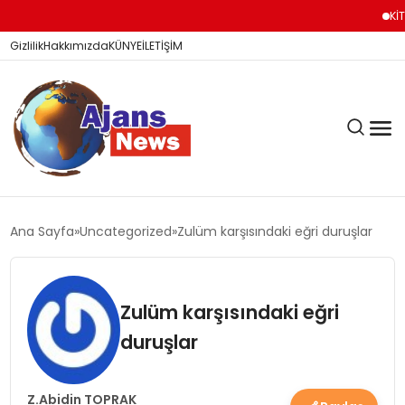
KİTA
Gizlilik
Hakkımızda
KÜNYE
İLETİŞİM
KÖŞE YAZILARI
Ana Sayfa
Uncategorized
Zulüm karşısındaki eğri duruşlar
SİYASET
Zulüm karşısındaki eğri
duruşlar
DÜNYA
Z.Abidin TOPRAK