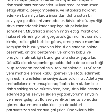
donandıklarını zannederler. Milyarlarca insanın iman
ettiği Allah’a, peygamberlere, ve kitaplara hakaret
ederken bu milyarlarca insandan daha üstün bir
seviyeye geldiklerini zannederler. Böyle bir düzeysizliği
zirve zannedecek kadar sapıkça bir psikolojiye
sahiptirler. Milyarlarca insanın iman ettiği Yaratıcıya
hakaret etmek gibi bir görgüsüzlüğü marifet sanırlar.
Kimisi, troller gibi belli bir görev, amaç veya menfaat
karşılığında bunu yaparken kimisi de sadece onlara
özenmek, onlara benzemek ve onların kabul ve
onaylarını almak için bunu gönüllü olarak yaparlar.
Gönüllü olarak yapanlar genelde daha önce dine bağlı
olup sonradan mahallesini terk edenlerdir. Bu yüzden
yeni mahallelerinde kabul görmek ve statü edinmek
için eski mahallelerine seviyesizce saldırırlar. Adeta yeni
mahallelerinin mensuplarına; “bakın ben sizden bile
daha saldırgan ve cürretkârım, ben, sizin bile cesaret
edemediğiniz seviyesizlikleri yapabiliyorum” sinyalini
vermeye çalışırlar. Bu seviyesizlikte henüz sonradan
görme durumunda oldukları için öncekileri
patavatsızca sollamaya çalışırlar. Öncekilerin bile