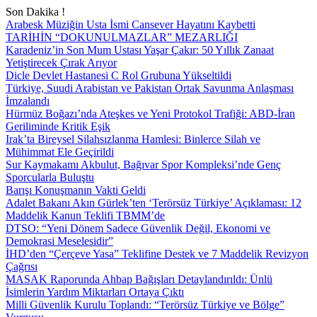
Son Dakika !
Arabesk Müziğin Usta İsmi Cansever Hayatını Kaybetti
TARİHİN “DOKUNULMAZLAR” MEZARLIĞI
Karadeniz’in Son Mum Ustası Yaşar Çakır: 50 Yıllık Zanaat
Yetiştirecek Çırak Arıyor
Dicle Devlet Hastanesi C Rol Grubuna Yükseltildi
Türkiye, Suudi Arabistan ve Pakistan Ortak Savunma Anlaşması
İmzalandı
Hürmüz Boğazı’nda Ateşkes ve Yeni Protokol Trafiği: ABD-İran
Geriliminde Kritik Eşik
Irak’ta Bireysel Silahsızlanma Hamlesi: Binlerce Silah ve
Mühimmat Ele Geçirildi
Sur Kaymakamı Akbulut, Bağıvar Spor Kompleksi’nde Genç
Sporcularla Buluştu
Barışı Konuşmanın Vakti Geldi
Adalet Bakanı Akın Gürlek’ten ‘Terörsüz Türkiye’ Açıklaması: 12
Maddelik Kanun Teklifi TBMM’de
DTSO: “Yeni Dönem Sadece Güvenlik Değil, Ekonomi ve
Demokrasi Meselesidir”
İHD’den “Çerçeve Yasa” Teklifine Destek ve 7 Maddelik Revizyon
Çağrısı
MASAK Raporunda Ahbap Bağışları Detaylandırıldı: Ünlü
İsimlerin Yardım Miktarları Ortaya Çıktı
Milli Güvenlik Kurulu Toplandı: “Terörsüz Türkiye ve Bölge”