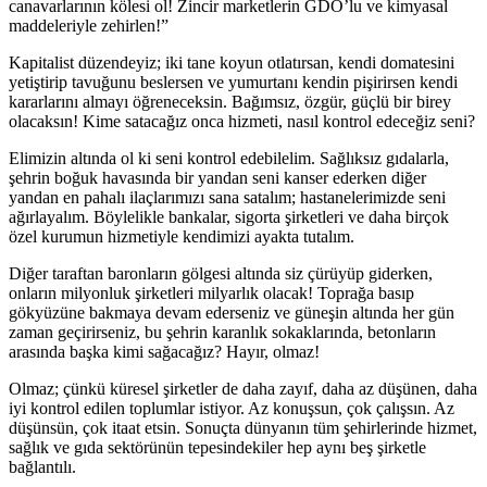
canavarlarının kölesi ol! Zincir marketlerin GDO’lu ve kimyasal
maddeleriyle zehirlen!”
​Kapitalist düzendeyiz; iki tane koyun otlatırsan, kendi domatesini
yetiştirip tavuğunu beslersen ve yumurtanı kendin pişirirsen kendi
kararlarını almayı öğreneceksin. Bağımsız, özgür, güçlü bir birey
olacaksın! Kime satacağız onca hizmeti, nasıl kontrol edeceğiz seni?
​Elimizin altında ol ki seni kontrol edebilelim. Sağlıksız gıdalarla,
şehrin boğuk havasında bir yandan seni kanser ederken diğer
yandan en pahalı ilaçlarımızı sana satalım; hastanelerimizde seni
ağırlayalım. Böylelikle bankalar, sigorta şirketleri ve daha birçok
özel kurumun hizmetiyle kendimizi ayakta tutalım.
​Diğer taraftan baronların gölgesi altında siz çürüyüp giderken,
onların milyonluk şirketleri milyarlık olacak! Toprağa basıp
gökyüzüne bakmaya devam ederseniz ve güneşin altında her gün
zaman geçirirseniz, bu şehrin karanlık sokaklarında, betonların
arasında başka kimi sağacağız? Hayır, olmaz!
​Olmaz; çünkü küresel şirketler de daha zayıf, daha az düşünen, daha
iyi kontrol edilen toplumlar istiyor. Az konuşsun, çok çalışsın. Az
düşünsün, çok itaat etsin. Sonuçta dünyanın tüm şehirlerinde hizmet,
sağlık ve gıda sektörünün tepesindekiler hep aynı beş şirketle
bağlantılı.