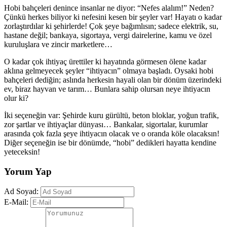
​Hobi bahçeleri denince insanlar ne diyor: “Nefes alalım!” Neden?
Çünkü herkes biliyor ki nefesini kesen bir şeyler var! Hayatı o kadar
zorlaştırdılar ki şehirlerde! Çok şeye bağımlısın; sadece elektrik, su,
hastane değil; bankaya, sigortaya, vergi dairelerine, kamu ve özel
kuruluşlara ve zincir marketlere…
​O kadar çok ihtiyaç ürettiler ki hayatında görmesen ölene kadar
aklına gelmeyecek şeyler “ihtiyacın” olmaya başladı. Oysaki hobi
bahçeleri dediğin; aslında herkesin hayali olan bir dönüm üzerindeki
ev, biraz hayvan ve tarım… Bunlara sahip olursan neye ihtiyacın
olur ki?
​İki seçeneğin var: Şehirde kuru gürültü, beton bloklar, yoğun trafik,
zor şartlar ve ihtiyaçlar dünyası… Bankalar, sigortalar, kurumlar
arasında çok fazla şeye ihtiyacın olacak ve o oranda köle olacaksın!
Diğer seçeneğin ise bir dönümde, “hobi” dedikleri hayatta kendine
yeteceksin!
Yorum Yap
Ad Soyad:
E-Mail: