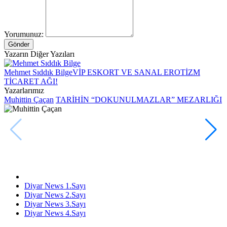
Yorumunuz:
Gönder
Yazarın Diğer Yazıları
Mehmet Sıddık Bilge
​VİP ESKORT VE SANAL EROTİZM
TİCARET AĞI!
Yazarlarımız
Muhittin Çaçan
TARİHİN “DOKUNULMAZLAR” MEZARLIĞI
Diyar News 1.Sayı
Diyar News 2.Sayı
Diyar News 3.Sayı
Diyar News 4.Sayı