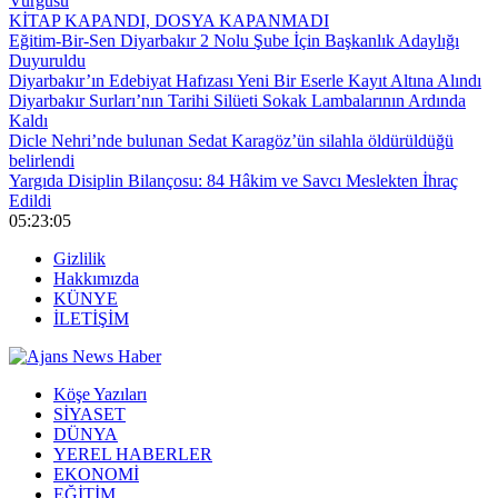
Vurgusu
KİTAP KAPANDI, DOSYA KAPANMADI
Eğitim-Bir-Sen Diyarbakır 2 Nolu Şube İçin Başkanlık Adaylığı
Duyuruldu
Diyarbakır’ın Edebiyat Hafızası Yeni Bir Eserle Kayıt Altına Alındı
Diyarbakır Surları’nın Tarihi Silüeti Sokak Lambalarının Ardında
Kaldı
Dicle Nehri’nde bulunan Sedat Karagöz’ün silahla öldürüldüğü
belirlendi
Yargıda Disiplin Bilançosu: 84 Hâkim ve Savcı Meslekten İhraç
Edildi
05:23:05
Gizlilik
Hakkımızda
KÜNYE
İLETİŞİM
Köşe Yazıları
SİYASET
DÜNYA
YEREL HABERLER
EKONOMİ
EĞİTİM