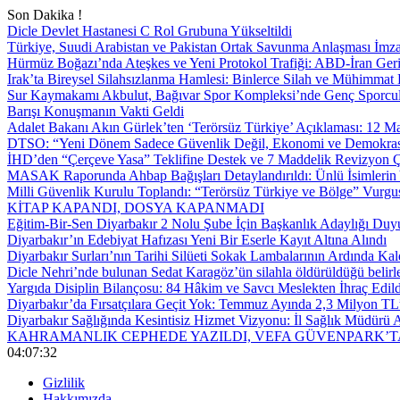
Son Dakika !
Dicle Devlet Hastanesi C Rol Grubuna Yükseltildi
Türkiye, Suudi Arabistan ve Pakistan Ortak Savunma Anlaşması İmza
Hürmüz Boğazı’nda Ateşkes ve Yeni Protokol Trafiği: ABD-İran Geri
Irak’ta Bireysel Silahsızlanma Hamlesi: Binlerce Silah ve Mühimmat E
Sur Kaymakamı Akbulut, Bağıvar Spor Kompleksi’nde Genç Sporcul
Barışı Konuşmanın Vakti Geldi
Adalet Bakanı Akın Gürlek’ten ‘Terörsüz Türkiye’ Açıklaması: 12
DTSO: “Yeni Dönem Sadece Güvenlik Değil, Ekonomi ve Demokrasi
İHD’den “Çerçeve Yasa” Teklifine Destek ve 7 Maddelik Revizyon Ç
MASAK Raporunda Ahbap Bağışları Detaylandırıldı: Ünlü İsimlerin Y
Milli Güvenlik Kurulu Toplandı: “Terörsüz Türkiye ve Bölge” Vurgu
KİTAP KAPANDI, DOSYA KAPANMADI
Eğitim-Bir-Sen Diyarbakır 2 Nolu Şube İçin Başkanlık Adaylığı Duy
Diyarbakır’ın Edebiyat Hafızası Yeni Bir Eserle Kayıt Altına Alındı
Diyarbakır Surları’nın Tarihi Silüeti Sokak Lambalarının Ardında Kal
Dicle Nehri’nde bulunan Sedat Karagöz’ün silahla öldürüldüğü belirl
Yargıda Disiplin Bilançosu: 84 Hâkim ve Savcı Meslekten İhraç Edild
Diyarbakır’da Fırsatçılara Geçit Yok: Temmuz Ayında 2,3 Milyon TL’
Diyarbakır Sağlığında Kesintisiz Hizmet Vizyonu: İl Sağlık Müdürü A
KAHRAMANLIK CEPHEDE YAZILDI, VEFA GÜVENPARK’T
04:07:33
Gizlilik
Hakkımızda