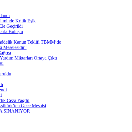
landı
liminde Kritik Eşik
le Geçirildi
arla Buluştu
 Maddelik Kanun Teklifi TBMM’de
 Meselesidir”
ağrısı
ardım Miktarları Ortaya Çıktı
su
uruldu
dı
endi
i
lik Ceza Yağdı!
siltürk’ten Gece Mesaisi
A SINANIYOR