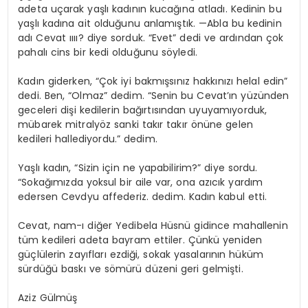
adeta uçarak yaşlı kadının kucağına atladı. Kedinin bu
yaşlı kadına ait olduğunu anlamıştık. —Abla bu kedinin
adı Cevat ıııı? diye sorduk. “Evet” dedi ve ardından çok
pahalı cins bir kedi olduğunu söyledi.
Kadın giderken, “Çok iyi bakmışsınız hakkınızı helal edin”
dedi. Ben, “Olmaz” dedim. “Senin bu Cevat’ın yüzünden
geceleri dişi kedilerin bağırtısından uyuyamıyorduk,
mübarek mitralyöz sanki takır takır önüne gelen
kedileri hallediyordu.” dedim.
Yaşlı kadın, “Sizin için ne yapabilirim?” diye sordu.
“Sokağımızda yoksul bir aile var, ona azıcık yardım
edersen Cevdyu affederiz. dedim. Kadın kabul etti.
Cevat, nam-ı diğer Yedibela Hüsnü gidince mahallenin
tüm kedileri adeta bayram ettiler. Çünkü yeniden
güçlülerin zayıfları ezdiği, sokak yasalarının hüküm
sürdüğü baskı ve sömürü düzeni geri gelmişti.
Aziz Gülmüş