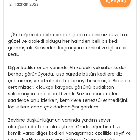
Paylaş
21 Haziran 2022
YEREL HABERLER
EKONOMİ
…/Sokağımızda daha önce hiç görmediğimiz güzel mi
güzel ve asaletli olduğu her halinden belli bir kedi
görmüştük. Kimseden kaçmayan samimi ve içten bir
EĞİTİM
kedi..
Diğer kediler onun yanında Afrika’daki yoksullar kadar
berbat görünüyordu. Kısa sürede bütün kedilere diz
GÜNDEM
çöktürmüş ve etrafında toplamayı başarmıştı. Biraz da
sert mizaç”, oldukça kavgacı, gözünü budaktan
sakınmayan bir cesareti vardı. Bazen pencereden
saatlerce onu izlerken, kemiklere tenezzül etmediğini,
SAĞLIK
löp etlere daha çok dadandığını gördüm.
Zevkine düşkünlüğünün yanında yardım sever
SPOR
olduğuna da tanık olmuştum. Orada eğer bir et ve
kemik varsa diğer kedileri yanaştırmaz özellikle zayıf ve
yavru kedilerin yemesini sağlardı. Artanı da diğer