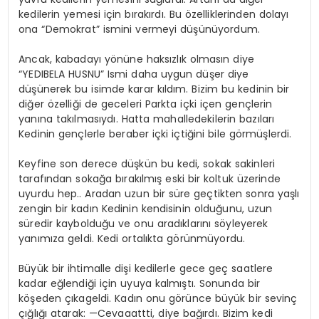
kedilerin yemesi için bırakırdı. Bu özelliklerinden dolayı
ona “Demokrat” ismini vermeyi düşünüyordum.
Ancak, kabadayı yönüne haksızlık olmasın diye
“YEDIBELA HUSNU” Ismi daha uygun düşer diye
düşünerek bu isimde karar kıldım. Bizim bu kedinin bir
diğer özelliği de geceleri Parkta içki içen gençlerin
yanına takılmasıydı. Hatta mahalledekilerin bazıları
Kedinin gençlerle beraber içki içtiğini bile görmüşlerdi.
Keyfine son derece düşkün bu kedi, sokak sakinleri
tarafından sokağa bırakılmış eski bir koltuk üzerinde
uyurdu hep.. Aradan uzun bir süre geçtikten sonra yaşlı
zengin bir kadın Kedinin kendisinin olduğunu, uzun
süredir kaybolduğu ve onu aradıklarını söyleyerek
yanımıza geldi. Kedi ortalıkta görünmüyordu.
Büyük bir ihtimalle dişi kedilerle gece geç saatlere
kadar eğlendiği için uyuya kalmıştı. Sonunda bir
köşeden çıkageldi. Kadın onu görünce büyük bir sevinç
çığlığı atarak: —Cevaaattti, diye bağırdı. Bizim kedi