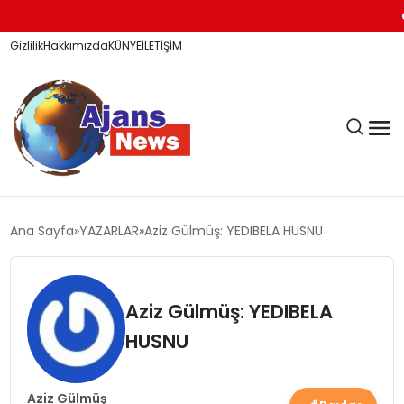
D
Gizlilik
Hakkımızda
KÜNYE
İLETİŞİM
KÖŞE YAZILARI
Ana Sayfa
YAZARLAR
Aziz Gülmüş: YEDIBELA HUSNU
SİYASET
Aziz Gülmüş: YEDIBELA
HUSNU
DÜNYA
Aziz Gülmüş