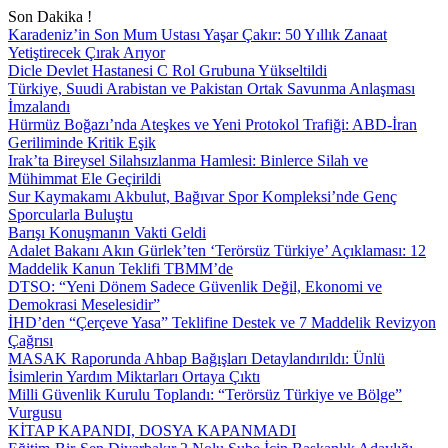
Son Dakika !
Karadeniz’in Son Mum Ustası Yaşar Çakır: 50 Yıllık Zanaat
Yetiştirecek Çırak Arıyor
Dicle Devlet Hastanesi C Rol Grubuna Yükseltildi
Türkiye, Suudi Arabistan ve Pakistan Ortak Savunma Anlaşması
İmzalandı
Hürmüz Boğazı’nda Ateşkes ve Yeni Protokol Trafiği: ABD-İran
Geriliminde Kritik Eşik
Irak’ta Bireysel Silahsızlanma Hamlesi: Binlerce Silah ve
Mühimmat Ele Geçirildi
Sur Kaymakamı Akbulut, Bağıvar Spor Kompleksi’nde Genç
Sporcularla Buluştu
Barışı Konuşmanın Vakti Geldi
Adalet Bakanı Akın Gürlek’ten ‘Terörsüz Türkiye’ Açıklaması: 12
Maddelik Kanun Teklifi TBMM’de
DTSO: “Yeni Dönem Sadece Güvenlik Değil, Ekonomi ve
Demokrasi Meselesidir”
İHD’den “Çerçeve Yasa” Teklifine Destek ve 7 Maddelik Revizyon
Çağrısı
MASAK Raporunda Ahbap Bağışları Detaylandırıldı: Ünlü
İsimlerin Yardım Miktarları Ortaya Çıktı
Milli Güvenlik Kurulu Toplandı: “Terörsüz Türkiye ve Bölge”
Vurgusu
KİTAP KAPANDI, DOSYA KAPANMADI