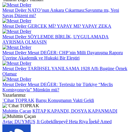
Mesut Değer
NATO’nun Ankara Çıkarması:Savunma mı, Yeni
Savaş Düzeni mi?
Mesut Değer
GERÇEK Mİ? YAPAY MI? YAPAY ZEKA
Mesut Değer
SÖYLEMDE BİRLİK, UYGULAMADA
AYRIŞMA OLMASIN
Mesut Değer
Mesut DEĞER: CHP’nin Milli Dayanışma Raporu
Üzerine Akademik ve Hukuki Bir Eleştiri
Mesut Değer
TARİHSEL YANILSAMA 1928 Affı Bugüne Örnek
Olamaz
Mesut Değer
Mesut DEĞER: Terörsüz bir Türkiye “Meclis
Komisyonuyla” Mümkün mü?
Yazarlarımız
¨Cihat TOPRAK
Barışı Konuşmanın Vakti Geldi
Muhittin Çaçan
KİTAP KAPANDI, DOSYA KAPANMADI
Aytaç DUYMUŞ
Ji Gobeklîtepeyê Heta Riya Îpekê Amed