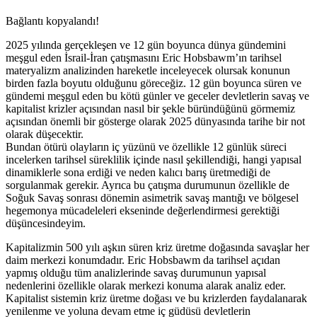
Bağlantı kopyalandı!
2025 yılında gerçekleşen ve 12 gün boyunca dünya gündemini
meşgul eden İsrail-İran çatışmasını Eric Hobsbawm’ın tarihsel
materyalizm analizinden hareketle inceleyecek olursak konunun
birden fazla boyutu olduğunu göreceğiz. 12 gün boyunca süren ve
gündemi meşgul eden bu kötü günler ve geceler devletlerin savaş ve
kapitalist krizler açısından nasıl bir şekle büründüğünü görmemiz
açısından önemli bir gösterge olarak 2025 dünyasında tarihe bir not
olarak düşecektir.
Bundan ötürü olayların iç yüzünü ve özellikle 12 günlük süreci
incelerken tarihsel süreklilik içinde nasıl şekillendiği, hangi yapısal
dinamiklerle sona erdiği ve neden kalıcı barış üretmediği de
sorgulanmak gerekir. Ayrıca bu çatışma durumunun özellikle de
Soğuk Savaş sonrası dönemin asimetrik savaş mantığı ve bölgesel
hegemonya mücadeleleri ekseninde değerlendirmesi gerektiği
düşüncesindeyim.
Kapitalizmin 500 yılı aşkın süren kriz üretme doğasında savaşlar her
daim merkezi konumdadır. Eric Hobsbawm da tarihsel açıdan
yapmış olduğu tüm analizlerinde savaş durumunun yapısal
nedenlerini özellikle olarak merkezi konuma alarak analiz eder.
Kapitalist sistemin kriz üretme doğası ve bu krizlerden faydalanarak
yenilenme ve yoluna devam etme iç güdüsü devletlerin