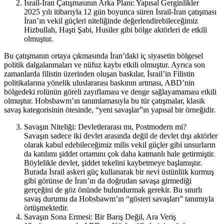
İsrail-İran Çatışmasının Arka Planı: Yapısal Gerginlikler
2025 yılı itibarıyla 12 gün boyunca süren İsrail-İran çatışması
İran’ın vekil güçleri niteliğinde değerlendirebileceğimiz
Hizbullah, Haşti Şabi, Husiler gibi bölge aktörleri de etkili
olmuştur.
Bu çatışmanın ortaya çıkmasında İran’daki iç siyasetin bölgesel
politik dalgalanmaları ve nüfuz kaybı etkili olmuştur. Ayrıca son
zamanlarda filistin üzerinden oluşan baskılar, İsrail’in Filistin
politikalarına yönelik uluslararası baskının artması, ABD’nin
bölgedeki rolünün göreli zayıflaması ve denge sağlayamaması etkili
olmuştur. Hobsbawm’ın tanımlamasıyla bu tür çatışmalar, klasik
savaş kategorisinin ötesinde, “yeni savaşlar”ın yapısal bir örneğidir.
Savaşın Niteliği: Devletlerarası mı, Postmodern mi?
Savaşın sadece iki devlet arasında değil de devlet dışı aktörler
olarak kabul edebileceğimiz milis vekil güçler gibi unsurların
da katılımı şiddet ortamını çok daha katmanlı hale getirmiştir.
Böylelikle devlet, şiddet tekelini kaybetmeye başlamıştır.
Burada İsrail askeri güç kullanarak bir nevi üstünlük kurmuş
gibi görünse de İran’ın da doğrudan savaşa girmediği
gerçeğini de göz önünde bulundurmak gerekir. Bu sınırlı
savaş durumu da Hobsbawm’ın “gösteri savaşları” tanımıyla
örtüşmektedir.
Savaşın Sona Ermesi: Bir Barış Değil, Ara Veriş