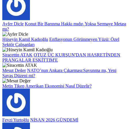
Ayfer Dicle
Konut Bir Barınma Hakkı mıdır, Yoksa Sermaye Metası
mı?
Hüseyin Kamil Kadıoğlu
Enflasyonun Görünmeyen Yüzü: Özel
Sektör Çalışanları
Siracettin ATAK
OTUZ ÜÇ KURŞUN'DAN HASRETİNDEN
PRANGALAR ESKİTTIM'E
Mesut Değer
NATO’nun Ankara Çıkarması:Savunma mı, Yeni
Savaş Düzeni mi?
Metin Tiken
Amerikan Ekonomisi Nasıl Düzelir?
Fevzi Yurtoğlu
NİSAN 2026 GÜNDEMİ