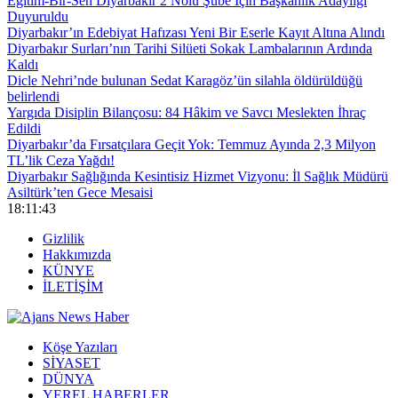
Eğitim-Bir-Sen Diyarbakır 2 Nolu Şube İçin Başkanlık Adaylığı
Duyuruldu
Diyarbakır’ın Edebiyat Hafızası Yeni Bir Eserle Kayıt Altına Alındı
Diyarbakır Surları’nın Tarihi Silüeti Sokak Lambalarının Ardında
Kaldı
Dicle Nehri’nde bulunan Sedat Karagöz’ün silahla öldürüldüğü
belirlendi
Yargıda Disiplin Bilançosu: 84 Hâkim ve Savcı Meslekten İhraç
Edildi
Diyarbakır’da Fırsatçılara Geçit Yok: Temmuz Ayında 2,3 Milyon
TL’lik Ceza Yağdı!
Diyarbakır Sağlığında Kesintisiz Hizmet Vizyonu: İl Sağlık Müdürü
Asiltürk’ten Gece Mesaisi
18:11:44
Gizlilik
Hakkımızda
KÜNYE
İLETİŞİM
Köşe Yazıları
SİYASET
DÜNYA
YEREL HABERLER