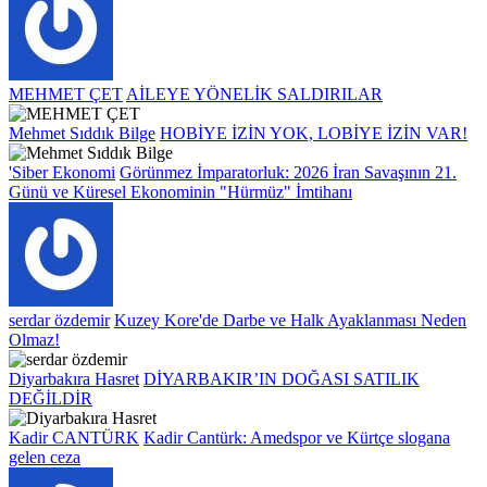
MEHMET ÇET
AİLEYE YÖNELİK SALDIRILAR
Mehmet Sıddık Bilge
HOBİYE İZİN YOK, LOBİYE İZİN VAR!
'Siber Ekonomi
Görünmez İmparatorluk: 2026 İran Savaşının 21.
Günü ve Küresel Ekonominin "Hürmüz" İmtihanı
serdar özdemir
Kuzey Kore'de Darbe ve Halk Ayaklanması Neden
Olmaz!
Diyarbakıra Hasret
DİYARBAKIR’IN DOĞASI SATILIK
DEĞİLDİR
Kadir CANTÜRK
Kadir Cantürk: Amedspor ve Kürtçe slogana
gelen ceza