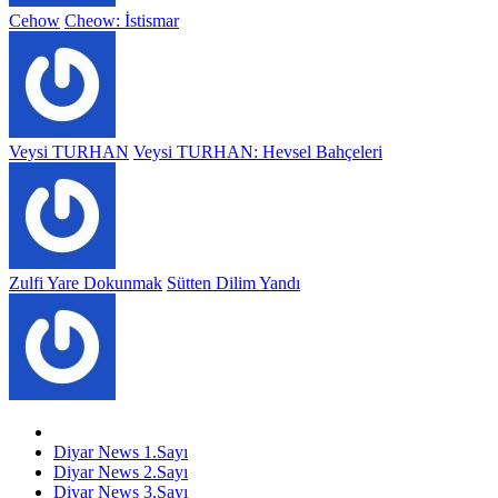
Cehow
Cheow: İstismar
Veysi TURHAN
Veysi TURHAN: Hevsel Bahçeleri
Zulfi Yare Dokunmak
Sütten Dilim Yandı
Diyar News 1.Sayı
Diyar News 2.Sayı
Diyar News 3.Sayı