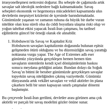
irrasyonelleşmesi neticesini doğurur. Bu sebeple de çağımızda artık
savaşlar salt ideolojik nedenlere bağlı kalmamaktadır. Savaş
sebepleri ekonomik ve hegemonya mücadeleleri kapsamında ulus
devletlerin meşruiyet krizlerini de içersinde barındırmaktadır.
Günümüzde yaşanan ve zamanın ruhuna da büyük bir darbe vuran
nitelikte olan kısa süreli olsa da ciddi boyutlara ulaşma riski olup ve
yoğun tahribat etkisi yapacak İsrail-İran çatışması, bu tarihsel
eğilimlerin güncel bir örneği olarak ele alınabilir.
Hobsbawm’da Savaş ve Kapitalist Kriz
Hobsbawm savaşları kapitalizmin doğasında bulunan eşitsiz
gelişmeden ötürü olduğunu ve bu düzensizliğin savaş yarattığı
noktasına vurgu yapar. The Age of Extremes adlı eser
günümüz yüzyılında gerçekleşen hemen hemen tüm
savaşların sistemlerin kendi içsel dönüşümlerinin baskısı
sonucu meydana geldiğini anlatır. Bundan dolayı da Soğuk
Savaş’ın bitimi ile beraber günümüzde gerçekleşen savaşlar
topyekün savaş niteliğinden çıkmış vaziyettedir. Günümüz
dünyasında artık vekâlet savaşları ve vekil aktörler ön plana
çıkarken belli bir sınırı kapsayan sınırlı çatışmalar dönemi
başlamıştır.
Bu çerçevede İsrail-İran gerilimi, devletler arası görünen ama çok
aktörlü ve parçalı bir savaş modelini gözler önüne sunar.