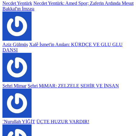
Necdet Yentürk
Necdet Yentürk: Amed Spor; Zaferin Ardında Mesut
Bakkal'ın İmzası
Aziz Gülmüş
Xalê İsmet'in Anıları: KÜRDÇE VE GLU GLU
DANSI
Şehri Mimar
Şehri MiMAR: ZELZELE ŞEHİR VE İNSAN
¨Nurullah YİĞİT
ÜÇTE HUZUR VARDIR!