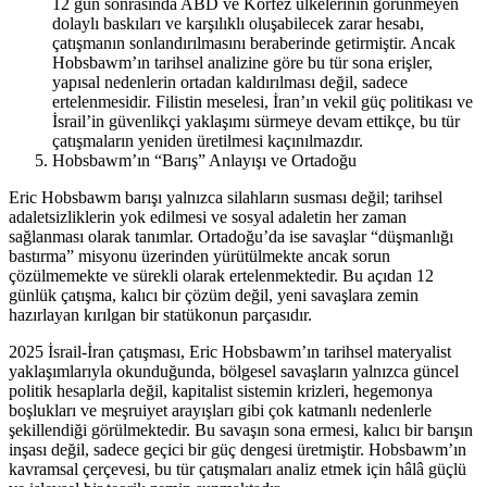
12 gün sonrasında ABD ve Körfez ülkelerinin görünmeyen
dolaylı baskıları ve karşılıklı oluşabilecek zarar hesabı,
çatışmanın sonlandırılmasını beraberinde getirmiştir. Ancak
Hobsbawm’ın tarihsel analizine göre bu tür sona erişler,
yapısal nedenlerin ortadan kaldırılması değil, sadece
ertelenmesidir. Filistin meselesi, İran’ın vekil güç politikası ve
İsrail’in güvenlikçi yaklaşımı sürmeye devam ettikçe, bu tür
çatışmaların yeniden üretilmesi kaçınılmazdır.
Hobsbawm’ın “Barış” Anlayışı ve Ortadoğu
Eric Hobsbawm barışı yalnızca silahların susması değil; tarihsel
adaletsizliklerin yok edilmesi ve sosyal adaletin her zaman
sağlanması olarak tanımlar. Ortadoğu’da ise savaşlar “düşmanlığı
bastırma” misyonu üzerinden yürütülmekte ancak sorun
çözülmemekte ve sürekli olarak ertelenmektedir. Bu açıdan 12
günlük çatışma, kalıcı bir çözüm değil, yeni savaşlara zemin
hazırlayan kırılgan bir statükonun parçasıdır.
2025 İsrail-İran çatışması, Eric Hobsbawm’ın tarihsel materyalist
yaklaşımlarıyla okunduğunda, bölgesel savaşların yalnızca güncel
politik hesaplarla değil, kapitalist sistemin krizleri, hegemonya
boşlukları ve meşruiyet arayışları gibi çok katmanlı nedenlerle
şekillendiği görülmektedir. Bu savaşın sona ermesi, kalıcı bir barışın
inşası değil, sadece geçici bir güç dengesi üretmiştir. Hobsbawm’ın
kavramsal çerçevesi, bu tür çatışmaları analiz etmek için hâlâ güçlü