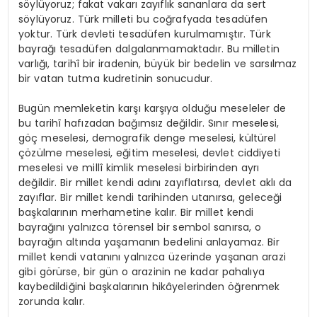
söylüyoruz; fakat vakarı zayıflık sananlara da sert
söylüyoruz. Türk milleti bu coğrafyada tesadüfen
yoktur. Türk devleti tesadüfen kurulmamıştır. Türk
bayrağı tesadüfen dalgalanmamaktadır. Bu milletin
varlığı, tarihî bir iradenin, büyük bir bedelin ve sarsılmaz
bir vatan tutma kudretinin sonucudur.
Bugün memleketin karşı karşıya olduğu meseleler de
bu tarihî hafızadan bağımsız değildir. Sınır meselesi,
göç meselesi, demografik denge meselesi, kültürel
çözülme meselesi, eğitim meselesi, devlet ciddiyeti
meselesi ve millî kimlik meselesi birbirinden ayrı
değildir. Bir millet kendi adını zayıflatırsa, devlet aklı da
zayıflar. Bir millet kendi tarihinden utanırsa, geleceği
başkalarının merhametine kalır. Bir millet kendi
bayrağını yalnızca törensel bir sembol sanırsa, o
bayrağın altında yaşamanın bedelini anlayamaz. Bir
millet kendi vatanını yalnızca üzerinde yaşanan arazi
gibi görürse, bir gün o arazinin ne kadar pahalıya
kaybedildiğini başkalarının hikâyelerinden öğrenmek
zorunda kalır.