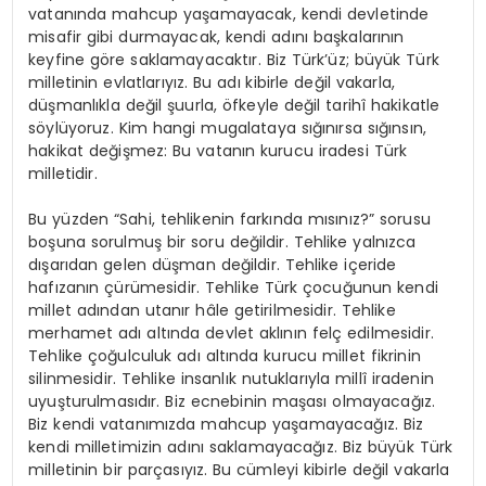
vatanında mahcup yaşamayacak, kendi devletinde
misafir gibi durmayacak, kendi adını başkalarının
keyfine göre saklamayacaktır. Biz Türk’üz; büyük Türk
milletinin evlatlarıyız. Bu adı kibirle değil vakarla,
düşmanlıkla değil şuurla, öfkeyle değil tarihî hakikatle
söylüyoruz. Kim hangi mugalataya sığınırsa sığınsın,
hakikat değişmez: Bu vatanın kurucu iradesi Türk
milletidir.
Bu yüzden “Sahi, tehlikenin farkında mısınız?” sorusu
boşuna sorulmuş bir soru değildir. Tehlike yalnızca
dışarıdan gelen düşman değildir. Tehlike içeride
hafızanın çürümesidir. Tehlike Türk çocuğunun kendi
millet adından utanır hâle getirilmesidir. Tehlike
merhamet adı altında devlet aklının felç edilmesidir.
Tehlike çoğulculuk adı altında kurucu millet fikrinin
silinmesidir. Tehlike insanlık nutuklarıyla millî iradenin
uyuşturulmasıdır. Biz ecnebinin maşası olmayacağız.
Biz kendi vatanımızda mahcup yaşamayacağız. Biz
kendi milletimizin adını saklamayacağız. Biz büyük Türk
milletinin bir parçasıyız. Bu cümleyi kibirle değil vakarla