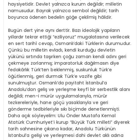
haysiyetidir. Devlet yalnızca kurum değildir; milletin
namusudur. Bayrak yalnızca sembol değildir; tarih
boyunca ödenen bedelin göğe çekilmiş hâlidir.
Bugün dert yine aynı derttir. Bazı ideolojik yapıların
yıllardır tekrar ettiği “eziliyoruz” mugalatasına verilecek
en sert tarihî cevap, Osmanlı’daki Türklerin durumudur.
Çünkü bu milletin evladı, kendi kurduğu devletin
yükünü sırtında taşırken çoğu zaman kendi adını geri
çekmeye zorlanmış; imparatorluk dağılmasın diye
fedakârlık Türk’ten beklenmiş, suskunluk Türk’e
öğütlenmiş, geri durmak Türk’e vazife gibi
sunulmuştur. Osmanlı’da payitaht İstanbul’a
Anadolu’dan geliş ve yerleşme keyfî bir serbestlik alanı
değildi; men-i mürûr uygulamalarıyla, mürûr
tezkereleriyle, hane göçü yasaklarıyla ve geri
gönderme tedbirleriyle sıkı biçimde denetlenmişti.
Daha açık söyleyelim: Ulu Önder Mustafa Kemal
Atatürk Cumhuriyet’i kurup “Büyük Türk milleti” diyerek
tarih sahnesine çıkana kadar, Anadolu Türkünün
İstanbul’a gelişi ve yerleşmesi dahi devlet aklı adına