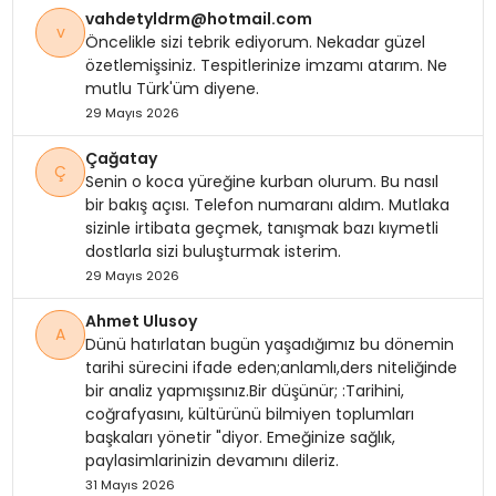
vahdetyldrm@hotmail.com
v
Öncelikle sizi tebrik ediyorum. Nekadar güzel
özetlemişsiniz. Tespitlerinize imzamı atarım. Ne
mutlu Türk'üm diyene.
29 Mayıs 2026
Çağatay
Ç
Senin o koca yüreğine kurban olurum. Bu nasıl
bir bakış açısı. Telefon numaranı aldım. Mutlaka
sizinle irtibata geçmek, tanışmak bazı kıymetli
dostlarla sizi buluşturmak isterim.
29 Mayıs 2026
Ahmet Ulusoy
A
Dünü hatırlatan bugün yaşadığımız bu dönemin
tarihi sürecini ifade eden;anlamlı,ders niteliğinde
bir analiz yapmışsınız.Bir düşünür; :Tarihini,
coğrafyasını, kültürünü bilmiyen toplumları
başkaları yönetir "diyor. Emeğinize sağlık,
paylasimlarinizin devamını dileriz.
31 Mayıs 2026