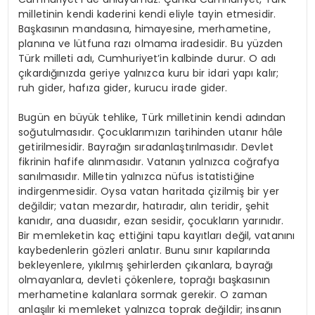
milletinin kendi kaderini kendi eliyle tayin etmesidir.
Başkasının mandasına, himayesine, merhametine,
planına ve lütfuna razı olmama iradesidir. Bu yüzden
Türk milleti adı, Cumhuriyet’in kalbinde durur. O adı
çıkardığınızda geriye yalnızca kuru bir idari yapı kalır;
ruh gider, hafıza gider, kurucu irade gider.
Bugün en büyük tehlike, Türk milletinin kendi adından
soğutulmasıdır. Çocuklarımızın tarihinden utanır hâle
getirilmesidir. Bayrağın sıradanlaştırılmasıdır. Devlet
fikrinin hafife alınmasıdır. Vatanın yalnızca coğrafya
sanılmasıdır. Milletin yalnızca nüfus istatistiğine
indirgenmesidir. Oysa vatan haritada çizilmiş bir yer
değildir; vatan mezardır, hatıradır, alın teridir, şehit
kanıdır, ana duasıdır, ezan sesidir, çocukların yarınıdır.
Bir memleketin kaç ettiğini tapu kayıtları değil, vatanını
kaybedenlerin gözleri anlatır. Bunu sınır kapılarında
bekleyenlere, yıkılmış şehirlerden çıkanlara, bayrağı
olmayanlara, devleti çökenlere, toprağı başkasının
merhametine kalanlara sormak gerekir. O zaman
anlaşılır ki memleket yalnızca toprak değildir; insanın