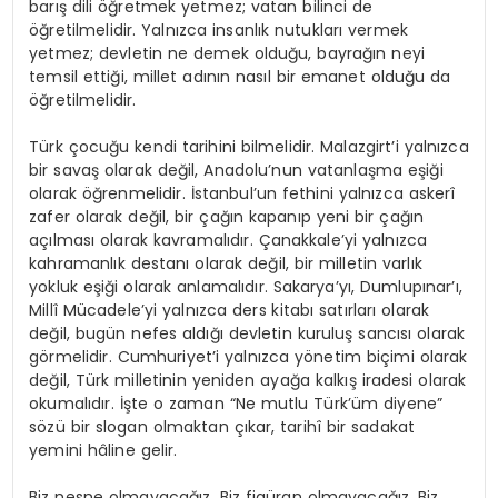
barış dili öğretmek yetmez; vatan bilinci de
öğretilmelidir. Yalnızca insanlık nutukları vermek
yetmez; devletin ne demek olduğu, bayrağın neyi
temsil ettiği, millet adının nasıl bir emanet olduğu da
öğretilmelidir.
Türk çocuğu kendi tarihini bilmelidir. Malazgirt’i yalnızca
bir savaş olarak değil, Anadolu’nun vatanlaşma eşiği
olarak öğrenmelidir. İstanbul’un fethini yalnızca askerî
zafer olarak değil, bir çağın kapanıp yeni bir çağın
açılması olarak kavramalıdır. Çanakkale’yi yalnızca
kahramanlık destanı olarak değil, bir milletin varlık
yokluk eşiği olarak anlamalıdır. Sakarya’yı, Dumlupınar’ı,
Millî Mücadele’yi yalnızca ders kitabı satırları olarak
değil, bugün nefes aldığı devletin kuruluş sancısı olarak
görmelidir. Cumhuriyet’i yalnızca yönetim biçimi olarak
değil, Türk milletinin yeniden ayağa kalkış iradesi olarak
okumalıdır. İşte o zaman “Ne mutlu Türk’üm diyene”
sözü bir slogan olmaktan çıkar, tarihî bir sadakat
yemini hâline gelir.
Biz nesne olmayacağız. Biz figüran olmayacağız. Biz