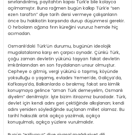
sınırlandırılmış, payitahtın kapısı Türk’e bile kolayca
açılmamıştır. Buna rağmen bugün kalkıp Türk’e “sen
ezen taraftın” diye tarih dersi vermeye çalışanların
önce bu hakikatin karşısında durup düşünmesi gerekir.
O hırboların ağzına fırın küreğini vururuz hemde hiç
acımadan.
Osmanlı’daki Türk’ün durumu, bugünün ideolojik
mugalatalarına karşı en çarpıcı aynadır. Çünkü Türk,
çoğu zaman devletin yükünü taşıyan fakat devletin
imkânlarından en son faydalanan unsur olmuştur.
Cepheye o gitmiş, vergi yükünü o taşımış, köyünde
yoksulluğu o yaşamış, evladını Yemen’de, Galiçya’da,
Kafkasya’da, Balkanlarda o bırakmış; fakat sıra kimlik
konuşmaya gelince “aman Türk demeyelim, Osmanlı
diyelim” denilmiştir. İşte bizim itirazımız buradadır. Türk,
devlet için kendi adını geri çektiğinde alkışlanan; kendi
adını yeniden söylediğinde suçlanan millet olamaz. Bu
tarihî haksızlık artık açıkça yazılmalı, açıkça
konuşulmalı, açıkça yüzlere vurulmalıdır.
Bugün “eziliyoruz” diye siyasal mağduriyet dili