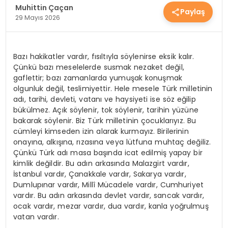
Muhittin Çaçan
Paylaş
YEREL HABERLER
29 Mayıs 2026
EKONOMİ
Bazı hakikatler vardır, fısıltıyla söylenirse eksik kalır.
Çünkü bazı meselelerde susmak nezaket değil,
gaflettir; bazı zamanlarda yumuşak konuşmak
EĞİTİM
olgunluk değil, teslimiyettir. Hele mesele Türk milletinin
adı, tarihi, devleti, vatanı ve haysiyeti ise söz eğilip
bükülmez. Açık söylenir, tok söylenir, tarihin yüzüne
bakarak söylenir. Biz Türk milletinin çocuklarıyız. Bu
GÜNDEM
cümleyi kimseden izin alarak kurmayız. Birilerinin
onayına, alkışına, rızasına veya lütfuna muhtaç değiliz.
Çünkü Türk adı masa başında icat edilmiş yapay bir
kimlik değildir. Bu adın arkasında Malazgirt vardır,
SAĞLIK
İstanbul vardır, Çanakkale vardır, Sakarya vardır,
Dumlupınar vardır, Millî Mücadele vardır, Cumhuriyet
vardır. Bu adın arkasında devlet vardır, sancak vardır,
SPOR
ocak vardır, mezar vardır, dua vardır, kanla yoğrulmuş
vatan vardır.