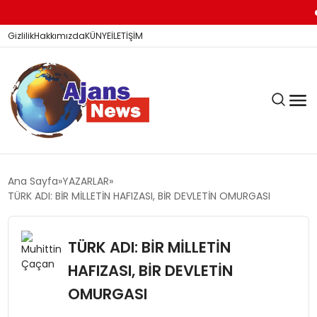
Yükseköğ
Gizlilik
Hakkımızda
KÜNYE
İLETİŞİM
KÖŞE YAZILARI
Ana Sayfa
YAZARLAR
TÜRK ADI: BİR MİLLETİN HAFIZASI, BİR DEVLETİN OMURGASI
SİYASET
TÜRK ADI: BİR MİLLETİN
HAFIZASI, BİR DEVLETİN
DÜNYA
OMURGASI