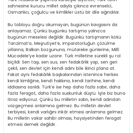
sahnesine kurucu millet adıyla çıkınca evrenselci,
Osmanlıcı, çoğulcu ve kimlikler üstü bir dile sığındılar.
Bu tabloyu doğru okumayan, bugünün kavgasını da
anlayamaz. Çünkü bugünkü tartışma yalnızca
bugünün meselesi değildir. Bugünkü tartışmanın kökü
Tanzimat’a, Meşrutiyet’e, imparatorluğun çözülme
yıllarına, Balkan bozgununa, mütareke günlerine, Millî
Mücadele’ye kadar uzanır. Türk milletine sürekli şu rol
biçildi: Sen taşı, sen sus, sen fedakârlık yap, sen geri
çekil, sen devlet için kendi adını bile ikinci plana at.
Fakat aynı fedakârlık başkalarından istenince herkes
kendi kimliğine, kendi hakkına, kendi tarihine, kendi
iddiasına sarıldı. Türk’e ise hep daha fazla sabır, daha
fazla feragat, daha fazla suskunluk düştü. İşte biz buna
itiraz ediyoruz. Çünkü bu milletin sabrı, kendi adından
vazgeçmesi anlamına gelmez. Bu milletin devlet
terbiyesi, kendi varlığını inkâr etmesi anlamına gelmez.
Bu milletin vakar sahibi olması, haysiyetinden feragat
etmesi demek değildir.