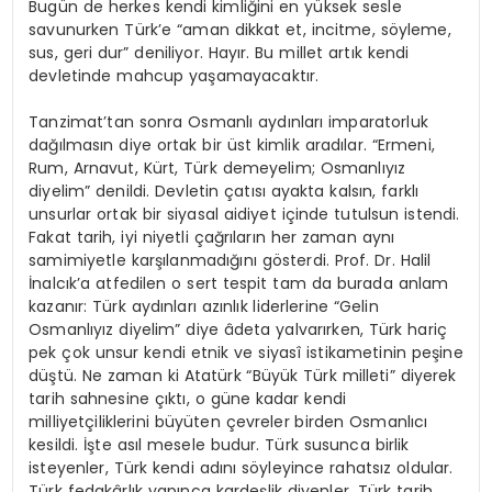
Bugün de herkes kendi kimliğini en yüksek sesle
savunurken Türk’e “aman dikkat et, incitme, söyleme,
sus, geri dur” deniliyor. Hayır. Bu millet artık kendi
devletinde mahcup yaşamayacaktır.
Tanzimat’tan sonra Osmanlı aydınları imparatorluk
dağılmasın diye ortak bir üst kimlik aradılar. “Ermeni,
Rum, Arnavut, Kürt, Türk demeyelim; Osmanlıyız
diyelim” denildi. Devletin çatısı ayakta kalsın, farklı
unsurlar ortak bir siyasal aidiyet içinde tutulsun istendi.
Fakat tarih, iyi niyetli çağrıların her zaman aynı
samimiyetle karşılanmadığını gösterdi. Prof. Dr. Halil
İnalcık’a atfedilen o sert tespit tam da burada anlam
kazanır: Türk aydınları azınlık liderlerine “Gelin
Osmanlıyız diyelim” diye âdeta yalvarırken, Türk hariç
pek çok unsur kendi etnik ve siyasî istikametinin peşine
düştü. Ne zaman ki Atatürk “Büyük Türk milleti” diyerek
tarih sahnesine çıktı, o güne kadar kendi
milliyetçiliklerini büyüten çevreler birden Osmanlıcı
kesildi. İşte asıl mesele budur. Türk susunca birlik
isteyenler, Türk kendi adını söyleyince rahatsız oldular.
Türk fedakârlık yapınca kardeşlik diyenler, Türk tarih