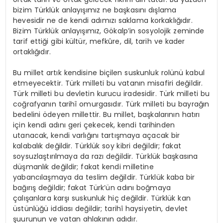
bizim Türklük anlayışımız ne başkasını dışlama
hevesidir ne de kendi adımızı saklama korkaklığıdır.
Bizim Türklük anlayışımız, Gökalp’in sosyolojik zeminde
tarif ettiği gibi kültür, mefkûre, dil, tarih ve kader
ortaklığıdır.
Bu millet artık kendisine biçilen suskunluk rolünü kabul
etmeyecektir. Türk milleti bu vatanın misafiri değildir.
Türk milleti bu devletin kurucu iradesidir. Türk milleti bu
coğrafyanın tarihî omurgasıdır. Türk milleti bu bayrağın
bedelini ödeyen millettir. Bu millet, başkalarının hatırı
için kendi adını geri çekecek, kendi tarihinden
utanacak, kendi varlığını tartışmaya açacak bir
kalabalık değildir. Türklük soy kibri değildir; fakat
soysuzlaştırılmaya da razı değildir. Türklük başkasına
düşmanlık değildir; fakat kendi milletine
yabancılaşmaya da teslim değildir. Türklük kaba bir
bağırış değildir; fakat Türk’ün adını boğmaya
çalışanlara karşı suskunluk hiç değildir. Türklük kan
üstünlüğü iddiası değildir; tarihî haysiyetin, devlet
şuurunun ve vatan ahlakının adıdır.