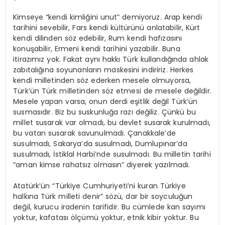
Kimseye “kendi kimliğini unut” demiyoruz. Arap kendi
tarihini sevebilir, Fars kendi kültürünü anlatabilir, Kürt
kendi dilinden söz edebilir, Rum kendi hafızasını
konuşabilir, Ermeni kendi tarihini yazabilir. Buna
itirazımız yok. Fakat aynı hakkı Türk kullandığında ahlak
zabıtalığına soyunanların maskesini indiririz. Herkes
kendi milletinden söz ederken mesele olmuyorsa,
Türk’ün Türk milletinden söz etmesi de mesele değildir.
Mesele yapan varsa, onun derdi eşitlik değil Türk’ün
susmasıdır. Biz bu suskunluğa razı değiliz. Çünkü bu
millet susarak var olmadı, bu devlet susarak kurulmadı,
bu vatan susarak savunulmadı. Çanakkale’de
susulmadı, Sakarya’da susulmadı, Dumlupınar’da
susulmadı, İstiklal Harbi’nde susulmadı. Bu milletin tarihi
“aman kimse rahatsız olmasın” diyerek yazılmadı.
Atatürk’ün “Türkiye Cumhuriyeti’ni kuran Türkiye
halkına Türk milleti denir” sözü, dar bir soyculuğun
değil, kurucu iradenin tarifidir. Bu cümlede kan sayımı
yoktur, kafatası ölçümü yoktur, etnik kibir yoktur. Bu