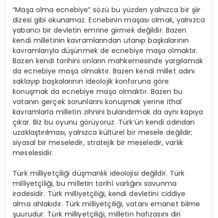
“Maşa olma ecnebiye” sözü bu yüzden yalnızca bir şiir
dizesi gibi okunamaz. Ecnebinin maşası olmak, yalnızca
yabancı bir devletin emrine girmek değildir. Bazen
kendi milletinin kavramlarından utanıp başkalarının
kavramlarıyla düşünmek de ecnebiye maşa olmaktır.
Bazen kendi tarihini onların mahkemesinde yargılamak
da ecnebiye maşa olmaktır. Bazen kendi millet adını
saklayıp başkalarının ideolojik konforuna göre
konuşmak da ecnebiye maşa olmaktır. Bazen bu
vatanın gerçek sorunlarını konuşmak yerine ithal
kavramlarla milletin zihnini bulandırmak da aynı kapıya
çıkar. Biz bu oyunu görüyoruz. Türk’ün kendi adından
uzaklaştırılması, yalnızca kültürel bir mesele değildir;
siyasal bir meseledir, stratejik bir meseledir, varlık
meselesidir.
Türk milliyetçiliği düşmanlık ideolojisi değildir. Türk
milliyetçiliği, bu milletin tarihî varlığını savunma
iradesidir. Türk milliyetçiliği, kendi devletini ciddiye
alma ahlakıdır. Türk milliyetçiliği, vatanı emanet bilme
şuurudur. Türk milliyetçiliği, milletin hafızasını diri