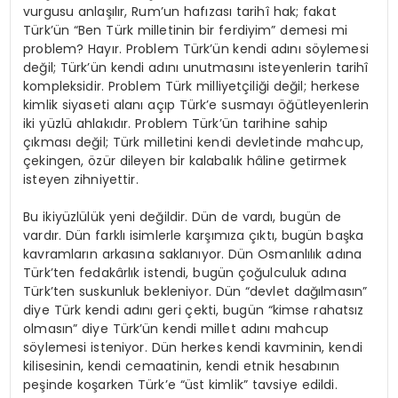
vurgusu anlaşılır, Rum’un hafızası tarihî hak; fakat
Türk’ün “Ben Türk milletinin bir ferdiyim” demesi mi
problem? Hayır. Problem Türk’ün kendi adını söylemesi
değil; Türk’ün kendi adını unutmasını isteyenlerin tarihî
kompleksidir. Problem Türk milliyetçiliği değil; herkese
kimlik siyaseti alanı açıp Türk’e susmayı öğütleyenlerin
iki yüzlü ahlakıdır. Problem Türk’ün tarihine sahip
çıkması değil; Türk milletini kendi devletinde mahcup,
çekingen, özür dileyen bir kalabalık hâline getirmek
isteyen zihniyettir.
Bu ikiyüzlülük yeni değildir. Dün de vardı, bugün de
vardır. Dün farklı isimlerle karşımıza çıktı, bugün başka
kavramların arkasına saklanıyor. Dün Osmanlılık adına
Türk’ten fedakârlık istendi, bugün çoğulculuk adına
Türk’ten suskunluk bekleniyor. Dün “devlet dağılmasın”
diye Türk kendi adını geri çekti, bugün “kimse rahatsız
olmasın” diye Türk’ün kendi millet adını mahcup
söylemesi isteniyor. Dün herkes kendi kavminin, kendi
kilisesinin, kendi cemaatinin, kendi etnik hesabının
peşinde koşarken Türk’e “üst kimlik” tavsiye edildi.