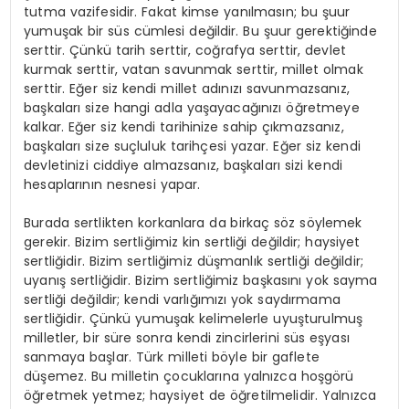
tutma vazifesidir. Fakat kimse yanılmasın; bu şuur
yumuşak bir süs cümlesi değildir. Bu şuur gerektiğinde
serttir. Çünkü tarih serttir, coğrafya serttir, devlet
kurmak serttir, vatan savunmak serttir, millet olmak
serttir. Eğer siz kendi millet adınızı savunmazsanız,
başkaları size hangi adla yaşayacağınızı öğretmeye
kalkar. Eğer siz kendi tarihinize sahip çıkmazsanız,
başkaları size suçluluk tarihçesi yazar. Eğer siz kendi
devletinizi ciddiye almazsanız, başkaları sizi kendi
hesaplarının nesnesi yapar.
Burada sertlikten korkanlara da birkaç söz söylemek
gerekir. Bizim sertliğimiz kin sertliği değildir; haysiyet
sertliğidir. Bizim sertliğimiz düşmanlık sertliği değildir;
uyanış sertliğidir. Bizim sertliğimiz başkasını yok sayma
sertliği değildir; kendi varlığımızı yok saydırmama
sertliğidir. Çünkü yumuşak kelimelerle uyuşturulmuş
milletler, bir süre sonra kendi zincirlerini süs eşyası
sanmaya başlar. Türk milleti böyle bir gaflete
düşemez. Bu milletin çocuklarına yalnızca hoşgörü
öğretmek yetmez; haysiyet de öğretilmelidir. Yalnızca