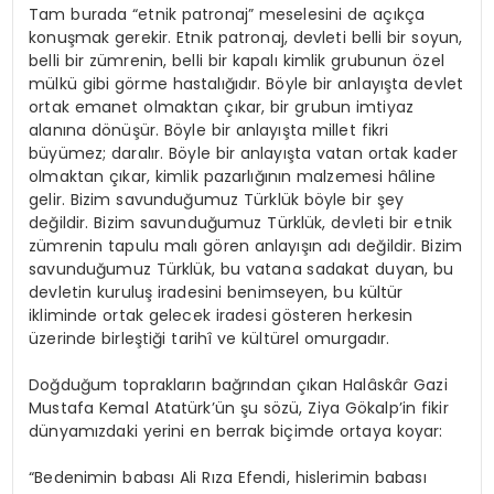
Tam burada “etnik patronaj” meselesini de açıkça
konuşmak gerekir. Etnik patronaj, devleti belli bir soyun,
belli bir zümrenin, belli bir kapalı kimlik grubunun özel
mülkü gibi görme hastalığıdır. Böyle bir anlayışta devlet
ortak emanet olmaktan çıkar, bir grubun imtiyaz
alanına dönüşür. Böyle bir anlayışta millet fikri
büyümez; daralır. Böyle bir anlayışta vatan ortak kader
olmaktan çıkar, kimlik pazarlığının malzemesi hâline
gelir. Bizim savunduğumuz Türklük böyle bir şey
değildir. Bizim savunduğumuz Türklük, devleti bir etnik
zümrenin tapulu malı gören anlayışın adı değildir. Bizim
savunduğumuz Türklük, bu vatana sadakat duyan, bu
devletin kuruluş iradesini benimseyen, bu kültür
ikliminde ortak gelecek iradesi gösteren herkesin
üzerinde birleştiği tarihî ve kültürel omurgadır.
Doğduğum toprakların bağrından çıkan Halâskâr Gazi
Mustafa Kemal Atatürk’ün şu sözü, Ziya Gökalp’in fikir
dünyamızdaki yerini en berrak biçimde ortaya koyar:
“Bedenimin babası Ali Rıza Efendi, hislerimin babası