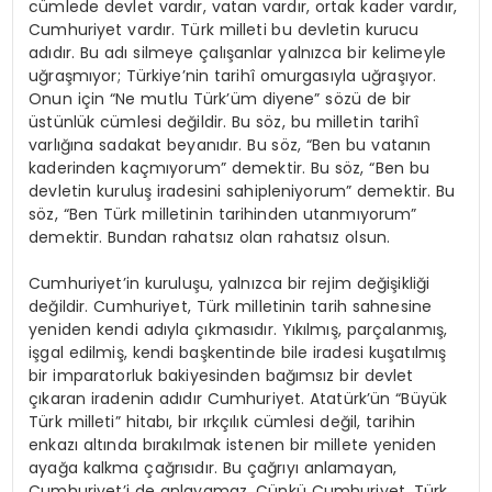
cümlede devlet vardır, vatan vardır, ortak kader vardır,
Cumhuriyet vardır. Türk milleti bu devletin kurucu
adıdır. Bu adı silmeye çalışanlar yalnızca bir kelimeyle
uğraşmıyor; Türkiye’nin tarihî omurgasıyla uğraşıyor.
Onun için “Ne mutlu Türk’üm diyene” sözü de bir
üstünlük cümlesi değildir. Bu söz, bu milletin tarihî
varlığına sadakat beyanıdır. Bu söz, “Ben bu vatanın
kaderinden kaçmıyorum” demektir. Bu söz, “Ben bu
devletin kuruluş iradesini sahipleniyorum” demektir. Bu
söz, “Ben Türk milletinin tarihinden utanmıyorum”
demektir. Bundan rahatsız olan rahatsız olsun.
Cumhuriyet’in kuruluşu, yalnızca bir rejim değişikliği
değildir. Cumhuriyet, Türk milletinin tarih sahnesine
yeniden kendi adıyla çıkmasıdır. Yıkılmış, parçalanmış,
işgal edilmiş, kendi başkentinde bile iradesi kuşatılmış
bir imparatorluk bakiyesinden bağımsız bir devlet
çıkaran iradenin adıdır Cumhuriyet. Atatürk’ün “Büyük
Türk milleti” hitabı, bir ırkçılık cümlesi değil, tarihin
enkazı altında bırakılmak istenen bir millete yeniden
ayağa kalkma çağrısıdır. Bu çağrıyı anlamayan,
Cumhuriyet’i de anlayamaz. Çünkü Cumhuriyet, Türk