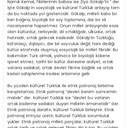
Namık Kemal, fikirlerimin babası ise Ziya Gökalp’tir.” der.
İşte Gökalp’in sosyolojik ve kültürel Türklük anlayışı tam
da bu noktada yol göstericidir. Gökalp, milleti kaba bir
kan bağına, biyolojik bir soy toplamına, dar bir ırk
nazariyesine hapsetmez. Onun millet anlayışında esas
olan kültürdür, terbiyedir, dil ortaklığıdır, ülküdür, ortak
hatıradır, ortak gelecek iradesidir. Gökalp’in Türklüğü;
kafatasçı, dışlayıcı, dar bir soyculuk değil; hars dediği
kültür etrafında oluşmuş sosyolojik bir millet fikridir. Bu
bakımdan Türk olmak, yalnızca bir biyolojik kökene
işaret etmez; tarihî bir kültür dairesine aidiyet, ortak
vatana sadakat, ortak devlet fikrine bağlılık ve ortak
kaderi sahiplenme iradesi anlamına gelir.
Bu yüzden kültürel Türklük ile etnik patronaj birbirine
karıştırılamaz. Etnik patronaj “devlet benim zümremin
malıdır” der. Kültürel Türklük ise “devlet bu vatanın
ortak kaderine sadakat duyan milletin emanetidir” der.
Etnik patronaj daraltır, kültürel Türklük birleştirir. Etnik
patronaj imtiyaz üretir, kültürel Türklük sorumluluk
yükler. Etnik patronaj milleti parçalar, kültürel Türklük
ortak tarih ve ortak gelecek fikrini diri tutar. Bu yüzden