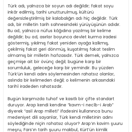
Türk adı, yalnızca bir soyun adı değildir; fakat soyu
inkâr edilmiş, tarihi unutturulmuş, kültürü
değersizleştirilmiş bir kalabalığın adı hiç değildir. Türk
adı, bir milletin tarih sahnesindeki yürüyüşünün adıdır.
Bu ad, yalnızca nüfus kâğıdına yazılmış bir kelime
değildir; bu ad, asırlar boyunca devlet kurma iradesi
göstermiş, yıkılmış fakat yeniden ayağa kalkmış,
çekilmiş fakat geri dönmüş, kuşatılmış fakat teslim
olmamış bir milletin hafızasıdır. Türk demek, yalnızca
geçmişe ait bir övünç değil; bugüne karşı bir
sorumluluk, geleceğe karşı bir yemindir. Bu yüzden
Türk’ün kendi adını söylemesinden rahatsız olanlar,
aslında bir kelimeden değil; o kelimenin arkasındaki
tarihî iradeden rahatsızdır.
Bugün karşımızda tuhaf ve kasıtlı bir çifte standart
duruyor. Arap kendi kendine “kavm-i necîb-i Arab”
diyerek “asil Arap milleti” ifadesini kullanınca bunu
medeniyet dili sayanlar, Türk kendi milletinin adını
söylediğinde niçin rahatsız oluyor? Arap’ın kavim şuuru
meşru, Fars’ın tarih şuuru makbul, Kürt’ün kimlik