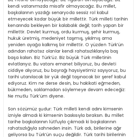
kendi vatanımızda misafir olmayacağız. Bu millet,
başkalarının yazdığı senaryoda sessiz rol kabul
etmeyecek kadar büyük bir millettir. Türk milleti tarihin
kenarında bekleyen bir kalabalık değil; tarih yapan bir
millettir. Devlet kurmuş, ordu kurmuş, şehir kurmuş,
hukuk üretmiş, medeniyet taşımış, yıkılmış ama
yeniden ayağa kalkmış bir millettir. O yüzden Türk’ün
adından rahatsız olanlar kendi rahatsızlıklarıyla baş
başa kalsın. Biz Türk’üz. Biz büyük Türk milletinin
evlatlarıyız. Bu vatanı emanet biliyoruz, bu devleti
ciddiye alıyoruz, bu bayrağı haysiyetimiz sayıyoruz, bu
tarihi utanılacak bir yük değil taşınacak bir şeref kabul
ediyoruz. Kim ne derse desin, bu hakikati eğmeden,
bükmeden, saklamadan söylemeye devam edeceğiz:
Ne mutlu Türk’üm diyene.
Son sözümüz şudur: Türk milleti kendi adını kimsenin
izniyle almadı ki kimsenin baskısıyla bıraksın. Bu millet
tarihe başkalarının lütfuyla çıkmadı ki başkalarının
rahatsızlığıyla sahneden insin. Türk adı, birilerine ağır
geliyorsa bu Türk’ün suçu değildir. Türk tarihi birilerinin