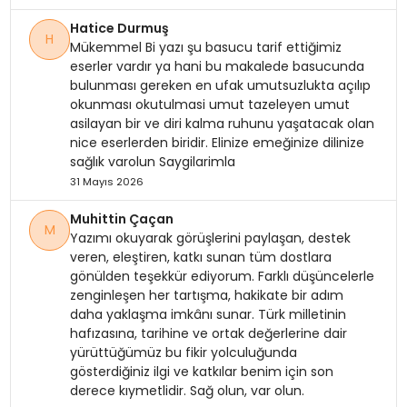
Hatice Durmuş
H
Mükemmel Bi yazı şu basucu tarif ettiğimiz
eserler vardır ya hani bu makalede basucunda
bulunması gereken en ufak umutsuzlukta açılıp
okunması okutulmasi umut tazeleyen umut
asilayan bir ve diri kalma ruhunu yaşatacak olan
nice eserlerden biridir. Elinize emeğinize dilinize
sağlık varolun Saygilarimla
31 Mayıs 2026
Muhittin Çaçan
M
Yazımı okuyarak görüşlerini paylaşan, destek
veren, eleştiren, katkı sunan tüm dostlara
gönülden teşekkür ediyorum. Farklı düşüncelerle
zenginleşen her tartışma, hakikate bir adım
daha yaklaşma imkânı sunar. Türk milletinin
hafızasına, tarihine ve ortak değerlerine dair
yürüttüğümüz bu fikir yolculuğunda
gösterdiğiniz ilgi ve katkılar benim için son
derece kıymetlidir. Sağ olun, var olun.