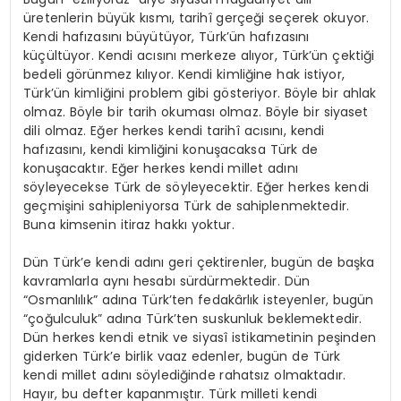
üretenlerin büyük kısmı, tarihî gerçeği seçerek okuyor.
Kendi hafızasını büyütüyor, Türk’ün hafızasını
küçültüyor. Kendi acısını merkeze alıyor, Türk’ün çektiği
bedeli görünmez kılıyor. Kendi kimliğine hak istiyor,
Türk’ün kimliğini problem gibi gösteriyor. Böyle bir ahlak
olmaz. Böyle bir tarih okuması olmaz. Böyle bir siyaset
dili olmaz. Eğer herkes kendi tarihî acısını, kendi
hafızasını, kendi kimliğini konuşacaksa Türk de
konuşacaktır. Eğer herkes kendi millet adını
söyleyecekse Türk de söyleyecektir. Eğer herkes kendi
geçmişini sahipleniyorsa Türk de sahiplenmektedir.
Buna kimsenin itiraz hakkı yoktur.
Dün Türk’e kendi adını geri çektirenler, bugün de başka
kavramlarla aynı hesabı sürdürmektedir. Dün
“Osmanlılık” adına Türk’ten fedakârlık isteyenler, bugün
“çoğulculuk” adına Türk’ten suskunluk beklemektedir.
Dün herkes kendi etnik ve siyasî istikametinin peşinden
giderken Türk’e birlik vaaz edenler, bugün de Türk
kendi millet adını söylediğinde rahatsız olmaktadır.
Hayır, bu defter kapanmıştır. Türk milleti kendi