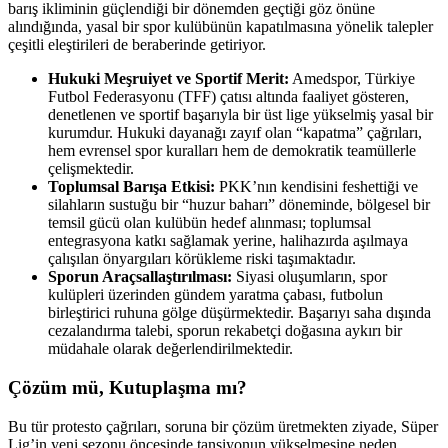
barış ikliminin güçlendiği bir dönemden geçtiği göz önüne
alındığında, yasal bir spor kulübünün kapatılmasına yönelik talepler
çeşitli eleştirileri de beraberinde getiriyor.
Hukuki Meşruiyet ve Sportif Merit:
Amedspor, Türkiye
Futbol Federasyonu (TFF) çatısı altında faaliyet gösteren,
denetlenen ve sportif başarıyla bir üst lige yükselmiş yasal bir
kurumdur. Hukuki dayanağı zayıf olan “kapatma” çağrıları,
hem evrensel spor kuralları hem de demokratik teamüllerle
çelişmektedir.
Toplumsal Barışa Etkisi:
PKK’nın kendisini feshettiği ve
silahların sustuğu bir “huzur baharı” döneminde, bölgesel bir
temsil gücü olan kulübün hedef alınması; toplumsal
entegrasyona katkı sağlamak yerine, halihazırda aşılmaya
çalışılan önyargıları körükleme riski taşımaktadır.
Sporun Araçsallaştırılması:
Siyasi oluşumların, spor
kulüpleri üzerinden gündem yaratma çabası, futbolun
birleştirici ruhuna gölge düşürmektedir. Başarıyı saha dışında
cezalandırma talebi, sporun rekabetçi doğasına aykırı bir
müdahale olarak değerlendirilmektedir.
Çözüm mü, Kutuplaşma mı?
Bu tür protesto çağrıları, soruna bir çözüm üretmekten ziyade, Süper
Lig’in yeni sezonu öncesinde tansiyonun yükselmesine neden