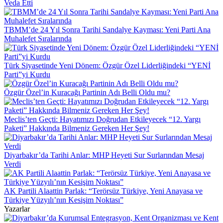
Veda Etti
TBMM’de 24 Yıl Sonra Tarihi Sandalye Kayması: Yeni Parti Ana
Muhalefet Sıralarında
Türk Siyasetinde Yeni Dönem: Özgür Özel Liderliğindeki “YENİ
Parti”yi Kurdu
Özgür Özel’in Kuracağı Partinin Adı Belli Oldu mu?
Meclis’ten Geçti: Hayatımızı Doğrudan Etkileyecek “12. Yargı
Paketi” Hakkında Bilmeniz Gereken Her Şey!
Diyarbakır’da Tarihi Anlar: MHP Heyeti Sur Surlarından Mesaj
Verdi
AK Partili Alaattin Parlak: “Terörsüz Türkiye, Yeni Anayasa ve
Türkiye Yüzyılı’nın Kesişim Noktası”
Yazarlar