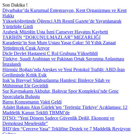
Son Dakika !
Diyarbakır’da Kurumsal Entegrasyon, Kent Organizması ve Kent
Hakkı
Yükseköğretimde Öğrenci Affı Resmî Gazete’de Yayımlanarak
Yürürlüğe Girdi
Arabesk Müziğin Usta İsmi Cansever Hayatını Kaybetti
TARİHİN “DOKUNULMAZLAR” MEZARLIĞI
Karadeniz’in Son Mum Ustası Yaşar Çakır: 50 Yıllık Zanaat
Yetiştirecek Çırak Arıyor
Dicle Devlet Hastanesi C Rol Grubuna Yükseltildi
Türkiye, Suudi Arabistan ve Pakistan Ortak Savunma Anlaşması
İmzalandı
Hürmüz Boğazı’nda Ateşkes ve Yeni Protokol Trafiği: ABD-İran
Geriliminde Kritik Eşik
Irak’ta Bireysel Silahsızlanma Hamlesi: Binlerce Silah ve
Mühimmat Ele Geçirildi
Sur Kaymakamı Akbulut, Bağıvar Spor Kompleksi’nde Genç
Sporcularla Buluştu
Barışı Konuşmanın Vakti Geldi
Adalet Bakanı Akın Gürlek’ten ‘Terörsüz Türkiye’ Açıklaması: 12
Maddelik Kanun Teklifi TBMM’de
DTSO: “Yeni Dönem Sadece Güvenlik Değil, Ekonomi ve
Demokrasi Meselesidir”
İHD’den “Çerçeve Yasa” Teklifine Destek ve 7 Maddelik Revizyon