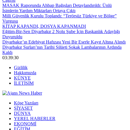
Çağrısı
MASAK Raporunda Ahbap Bağışları Detaylandırıldı: Ünlü
İsimlerin Yardım Miktarları Ortaya Çıktı
Milli Güvenlik Kurulu Toplandı: “Terörsüz Türkiye ve Bölge”
Vurgusu
KİTAP KAPANDI, DOSYA KAPANMADI
Eğitim-Bir-Sen Diyarbakır 2 Nolu Şube İçin Başkanlık Adaylığı
Duyuruldu
Diyarbakır’ın Edebiyat Hafızası Yeni Bir Eserle Kayıt Altına Alındı
Diyarbakır Surları’nın Tarihi Silüeti Sokak Lambalarının Ardında
Kaldı
03:39:31
Gizlilik
Hakkımızda
KÜNYE
İLETİŞİM
Köşe Yazıları
SİYASET
DÜNYA
YEREL HABERLER
EKONOMİ
EĞİTİM