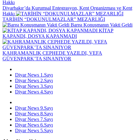
Diyarbakır’da Kurumsal Entegrasyon, Kent Organizması ve Kent
Hakkı
TARİHİN “DOKUNULMAZLAR” MEZARLIĞI
Barışı Konuşmanın Vakti Geldi
KİTAP
KAPANDI, DOSYA KAPANMADI
KAHRAMANLIK CEPHEDE YAZILDI, VEFA
GÜVENPARK’TA SINANIYOR
Diyar News 1.Sayı
Diyar News 2.Sayı
Diyar News 3.Sayı
Diyar News 4.Sayı
Diyar News 9.Sayı
Diyar News 8.Sayı
Diyar News 7.Sayı
Diyar News 6.Sayı
Diyar News 5.Sayı