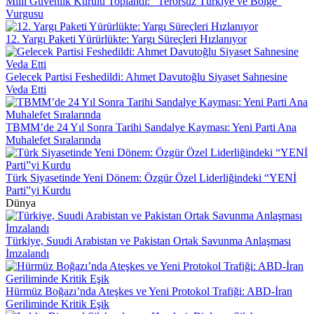
Milli Güvenlik Kurulu Toplandı: “Terörsüz Türkiye ve Bölge”
Vurgusu
12. Yargı Paketi Yürürlükte: Yargı Süreçleri Hızlanıyor
Gelecek Partisi Feshedildi: Ahmet Davutoğlu Siyaset Sahnesine
Veda Etti
TBMM’de 24 Yıl Sonra Tarihi Sandalye Kayması: Yeni Parti Ana
Muhalefet Sıralarında
Türk Siyasetinde Yeni Dönem: Özgür Özel Liderliğindeki “YENİ
Parti”yi Kurdu
Dünya
Türkiye, Suudi Arabistan ve Pakistan Ortak Savunma Anlaşması
İmzalandı
Hürmüz Boğazı’nda Ateşkes ve Yeni Protokol Trafiği: ABD-İran
Geriliminde Kritik Eşik