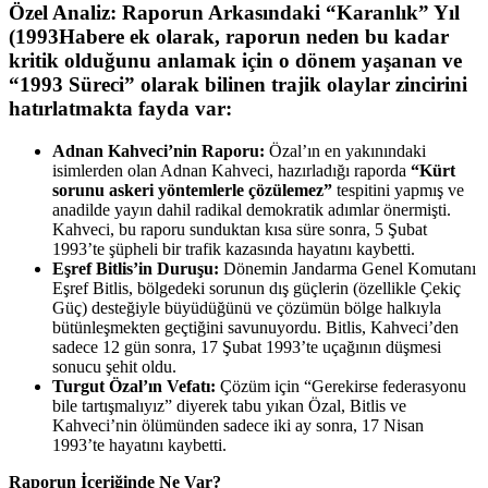
Özel Analiz: Raporun Arkasındaki “Karanlık” Yıl
(1993Habere ek olarak, raporun neden bu kadar
kritik olduğunu anlamak için o dönem yaşanan ve
“1993 Süreci” olarak bilinen trajik olaylar zincirini
hatırlatmakta fayda var:
Adnan Kahveci’nin Raporu:
Özal’ın en yakınındaki
isimlerden olan Adnan Kahveci, hazırladığı raporda
“Kürt
sorunu askeri yöntemlerle çözülemez”
tespitini yapmış ve
anadilde yayın dahil radikal demokratik adımlar önermişti.
Kahveci, bu raporu sunduktan kısa süre sonra, 5 Şubat
1993’te şüpheli bir trafik kazasında hayatını kaybetti.
Eşref Bitlis’in Duruşu:
Dönemin Jandarma Genel Komutanı
Eşref Bitlis, bölgedeki sorunun dış güçlerin (özellikle Çekiç
Güç) desteğiyle büyüdüğünü ve çözümün bölge halkıyla
bütünleşmekten geçtiğini savunuyordu. Bitlis, Kahveci’den
sadece 12 gün sonra, 17 Şubat 1993’te uçağının düşmesi
sonucu şehit oldu.
Turgut Özal’ın Vefatı:
Çözüm için “Gerekirse federasyonu
bile tartışmalıyız” diyerek tabu yıkan Özal, Bitlis ve
Kahveci’nin ölümünden sadece iki ay sonra, 17 Nisan
1993’te hayatını kaybetti.
Raporun İçeriğinde Ne Var?