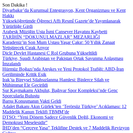
Son Dakika !
Diyarbakır’da Kurumsal Entegrasyon, Kent Organizması ve Kent
Hakkı
Yükseköğretimde Öğrenci Affı Resmî Gazete’de Yayımlanarak
Yürürlüğe Girdi
Arabesk Müziğin Usta İsmi Cansever Hayatını Kaybetti
TARİHİN “DOKUNULMAZLAR” MEZARLIĞI
Karadeniz’in Son Mum Ustası Yaşar Çakır: 50 Yıllık Zanaat
Yetiştirecek Çırak Arıyor
Dicle Devlet Hastanesi C Rol Grubuna Yükseltildi
Türkiye, Suudi Arabistan ve Pakistan Ortak Savunma Anlaşması
İmzalandı
Hürmüz Boğazı’nda Ateşkes ve Yeni Protokol Trafiği: ABD-İran
Geriliminde Kritik Eşik
Irak’ta Bireysel Silahsızlanma Hamlesi: Binlerce Silah ve
Mühimmat Ele Geçirildi
Sur Kaymakamı Akbulut, Bağıvar Spor Kompleksi’nde Genç
Sporcularla Buluştu
Barışı Konuşmanın Vakti Geldi
Adalet Bakanı Akın Gürlek’ten ‘Terörsüz Türkiye’ Açıklaması: 12
Maddelik Kanun Teklifi TBMM’de
DTSO: “Yeni Dönem Sadece Güvenlik Değil, Ekonomi ve
Demokrasi Meselesidir”
İHD’den “Çerçeve Yasa” Teklifine Destek ve 7 Maddelik Revizyon