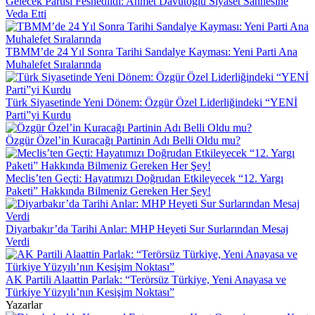
Gelecek Partisi Feshedildi: Ahmet Davutoğlu Siyaset Sahnesine
Veda Etti
TBMM’de 24 Yıl Sonra Tarihi Sandalye Kayması: Yeni Parti Ana
Muhalefet Sıralarında
Türk Siyasetinde Yeni Dönem: Özgür Özel Liderliğindeki “YENİ
Parti”yi Kurdu
Özgür Özel’in Kuracağı Partinin Adı Belli Oldu mu?
Meclis’ten Geçti: Hayatımızı Doğrudan Etkileyecek “12. Yargı
Paketi” Hakkında Bilmeniz Gereken Her Şey!
Diyarbakır’da Tarihi Anlar: MHP Heyeti Sur Surlarından Mesaj
Verdi
AK Partili Alaattin Parlak: “Terörsüz Türkiye, Yeni Anayasa ve
Türkiye Yüzyılı’nın Kesişim Noktası”
Yazarlar