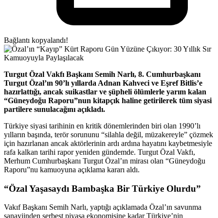
Bağlantı kopyalandı!
Turgut Özal Vakfı Başkanı Semih Narlı, 8. Cumhurbaşkanı
Turgut Özal’ın 90’lı yıllarda Adnan Kahveci ve Eşref Bitlis’e
hazırlattığı, ancak suikastlar ve şüpheli ölümlerle yarım kalan
“Güneydoğu Raporu”nun kitapçık haline getirilerek tüm siyasi
partilere sunulacağını açıkladı.
Türkiye siyasi tarihinin en kritik dönemlerinden biri olan 1990’lı
yılların başında, terör sorununu “silahla değil, müzakereyle” çözmek
için hazırlanan ancak aktörlerinin ardı ardına hayatını kaybetmesiyle
rafa kalkan tarihi rapor yeniden gündemde. Turgut Özal Vakfı,
Merhum Cumhurbaşkanı Turgut Özal’ın mirası olan “Güneydoğu
Raporu”nu kamuoyuna açıklama kararı aldı.
“Özal Yaşasaydı Bambaşka Bir Türkiye Olurdu”
Vakıf Başkanı Semih Narlı, yaptığı açıklamada Özal’ın savunma
sanayiinden serbest piyasa ekonomisine kadar Türkiye’nin