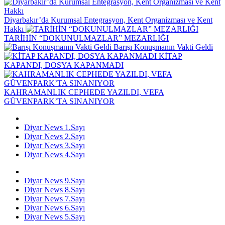
Diyarbakır’da Kurumsal Entegrasyon, Kent Organizması ve Kent
Hakkı
TARİHİN “DOKUNULMAZLAR” MEZARLIĞI
Barışı Konuşmanın Vakti Geldi
KİTAP
KAPANDI, DOSYA KAPANMADI
KAHRAMANLIK CEPHEDE YAZILDI, VEFA
GÜVENPARK’TA SINANIYOR
Diyar News 1.Sayı
Diyar News 2.Sayı
Diyar News 3.Sayı
Diyar News 4.Sayı
Diyar News 9.Sayı
Diyar News 8.Sayı
Diyar News 7.Sayı
Diyar News 6.Sayı
Diyar News 5.Sayı