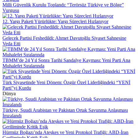
Milli Güvenlik Kurulu Toplandı: “Terörsüz Türkiye ve Bölge”
Vurgusu
12. Yargı Paketi Yürürlükte: Yargı Süreçleri Hızlanıyor
Gelecek Partisi Feshedildi: Ahmet Davutoğlu Siyaset Sahnesine
Veda Etti
TBMM’de 24 Yıl Sonra Tarihi Sandalye Kayması: Yeni Parti Ana
Muhalefet Sıralarında
Türk Siyasetinde Yeni Dönem: Özgür Özel Liderliğindeki “YENİ
Parti”yi Kurdu
Dünya
Türkiye, Suudi Arabistan ve Pakistan Ortak Savunma Anlaşması
İmzalandı
Hürmüz Boğazı’nda Ateşkes ve Yeni Protokol Trafiği: ABD-İran
Geriliminde Kritik Eşik