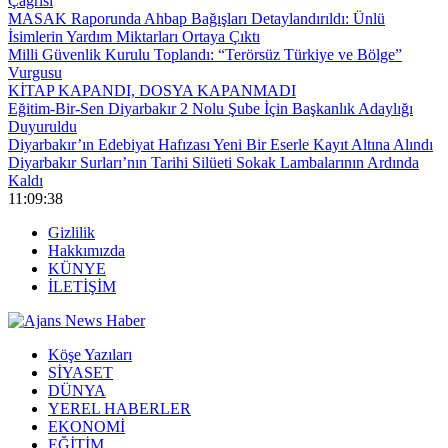
Çağrısı
MASAK Raporunda Ahbap Bağışları Detaylandırıldı: Ünlü
İsimlerin Yardım Miktarları Ortaya Çıktı
Milli Güvenlik Kurulu Toplandı: “Terörsüz Türkiye ve Bölge”
Vurgusu
KİTAP KAPANDI, DOSYA KAPANMADI
Eğitim-Bir-Sen Diyarbakır 2 Nolu Şube İçin Başkanlık Adaylığı
Duyuruldu
Diyarbakır’ın Edebiyat Hafızası Yeni Bir Eserle Kayıt Altına Alındı
Diyarbakır Surları’nın Tarihi Silüeti Sokak Lambalarının Ardında
Kaldı
11:09:39
Gizlilik
Hakkımızda
KÜNYE
İLETİŞİM
Köşe Yazıları
SİYASET
DÜNYA
YEREL HABERLER
EKONOMİ
EĞİTİM