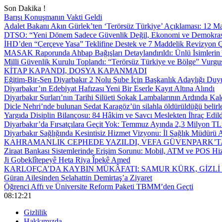
Son Dakika !
Barışı Konuşmanın Vakti Geldi
Adalet Bakanı Akın Gürlek’ten ‘Terörsüz Türkiye’ Açıklaması: 12
DTSO: “Yeni Dönem Sadece Güvenlik Değil, Ekonomi ve Demokrasi
İHD’den “Çerçeve Yasa” Teklifine Destek ve 7 Maddelik Revizyon Ç
MASAK Raporunda Ahbap Bağışları Detaylandırıldı: Ünlü İsimlerin Y
Milli Güvenlik Kurulu Toplandı: “Terörsüz Türkiye ve Bölge” Vurgu
KİTAP KAPANDI, DOSYA KAPANMADI
Eğitim-Bir-Sen Diyarbakır 2 Nolu Şube İçin Başkanlık Adaylığı Duy
Diyarbakır’ın Edebiyat Hafızası Yeni Bir Eserle Kayıt Altına Alındı
Diyarbakır Surları’nın Tarihi Silüeti Sokak Lambalarının Ardında Kal
Dicle Nehri’nde bulunan Sedat Karagöz’ün silahla öldürüldüğü belirl
Yargıda Disiplin Bilançosu: 84 Hâkim ve Savcı Meslekten İhraç Edild
Diyarbakır’da Fırsatçılara Geçit Yok: Temmuz Ayında 2,3 Milyon TL’
Diyarbakır Sağlığında Kesintisiz Hizmet Vizyonu: İl Sağlık Müdürü A
KAHRAMANLIK CEPHEDE YAZILDI, VEFA GÜVENPARK’T
Ziraat Bankası Sistemlerinde Erişim Sorunu: Mobil, ATM ve POS Hiz
Ji Gobeklîtepeyê Heta Riya Îpekê Amed
KARLOFÇA’DA KAYBIN MÜKÂFATI: SAMUR KÜRK, GİZLİ
Güran Ailesinden Selahattin Demirtaş’a Ziyaret
Öğrenci Affı ve Üniversite Reform Paketi TBMM’den Geçti
08:12:22
Gizlilik
Hakkımızda