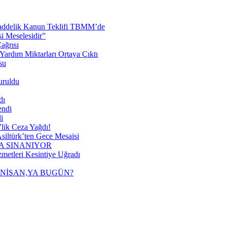
 Maddelik Kanun Teklifi TBMM’de
 Meselesidir”
ağrısı
ardım Miktarları Ortaya Çıktı
su
uruldu
dı
endi
i
lik Ceza Yağdı!
siltürk’ten Gece Mesaisi
A SINANIYOR
metleri Kesintiye Uğradı
 NİŞAN,YA BUGÜN?