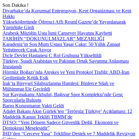
Son Dakika !
Diyarbakır’da Kurumsal Entegrasyon, Kent Organizması ve Kent
Hakkı
Yükseköğretimde Öğrenci Affı Resmî Gazete’de Yayımlanarak
Yürürlüğe Girdi
Arabesk Müziğin Usta İsmi Cansever Hayatını Kaybetti
TARİHİN “DOKUNULMAZLAR” MEZARLIĞI
Karadeniz’in Son Mum Ustası Yaşar Çakır: 50 Yıllık Zanaat
Yetiştirecek Çırak Arıyor
Dicle Devlet Hastanesi C Rol Grubuna Yükseltildi
Türkiye, Suudi Arabistan ve Pakistan Ortak Savunma Anlaşması
İmzalandı
Hürmüz Boğazı’nda Ateşkes ve Yeni Protokol Trafiği: ABD-İran
Geriliminde Kritik Eşik
Irak’ta Bireysel Silahsızlanma Hamlesi: Binlerce Silah ve
Mühimmat Ele Geçirildi
Sur Kaymakamı Akbulut, Bağıvar Spor Kompleksi’nde Genç
Sporcularla Buluştu
Barışı Konuşmanın Vakti Geldi
Adalet Bakanı Akın Gürlek’ten ‘Terörsüz Türkiye’ Açıklaması: 12
Maddelik Kanun Teklifi TBMM’de
DTSO: “Yeni Dönem Sadece Güvenlik Değil, Ekonomi ve
Demokrasi Meselesidir”
İHD’den “Çerçeve Yasa” Teklifine Destek ve 7 Maddelik Revizyon