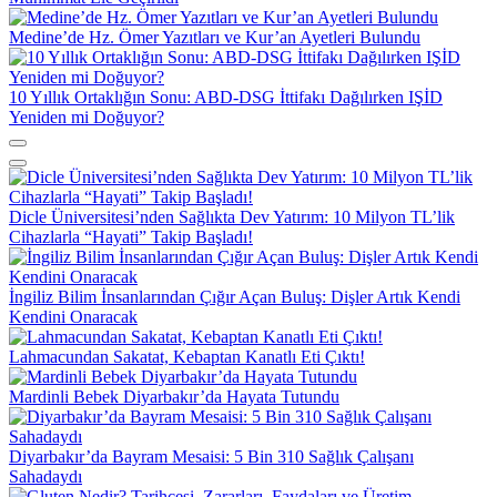
Medine’de Hz. Ömer Yazıtları ve Kur’an Ayetleri Bulundu
10 Yıllık Ortaklığın Sonu: ABD-DSG İttifakı Dağılırken IŞİD
Yeniden mi Doğuyor?
Dicle Üniversitesi’nden Sağlıkta Dev Yatırım: 10 Milyon TL’lik
Cihazlarla “Hayati” Takip Başladı!
İngiliz Bilim İnsanlarından Çığır Açan Buluş: Dişler Artık Kendi
Kendini Onaracak
Lahmacundan Sakatat, Kebaptan Kanatlı Eti Çıktı!
Mardinli Bebek Diyarbakır’da Hayata Tutundu
Diyarbakır’da Bayram Mesaisi: 5 Bin 310 Sağlık Çalışanı
Sahadaydı