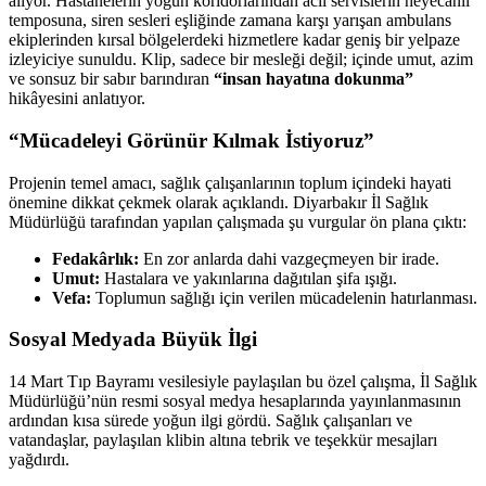
alıyor. Hastanelerin yoğun koridorlarından acil servislerin heyecanlı
temposuna, siren sesleri eşliğinde zamana karşı yarışan ambulans
ekiplerinden kırsal bölgelerdeki hizmetlere kadar geniş bir yelpaze
izleyiciye sunuldu. Klip, sadece bir mesleği değil; içinde umut, azim
ve sonsuz bir sabır barındıran
“insan hayatına dokunma”
hikâyesini anlatıyor.
“Mücadeleyi Görünür Kılmak İstiyoruz”
Projenin temel amacı, sağlık çalışanlarının toplum içindeki hayati
önemine dikkat çekmek olarak açıklandı. Diyarbakır İl Sağlık
Müdürlüğü tarafından yapılan çalışmada şu vurgular ön plana çıktı:
Fedakârlık:
En zor anlarda dahi vazgeçmeyen bir irade.
Umut:
Hastalara ve yakınlarına dağıtılan şifa ışığı.
Vefa:
Toplumun sağlığı için verilen mücadelenin hatırlanması.
Sosyal Medyada Büyük İlgi
14 Mart Tıp Bayramı vesilesiyle paylaşılan bu özel çalışma, İl Sağlık
Müdürlüğü’nün resmi sosyal medya hesaplarında yayınlanmasının
ardından kısa sürede yoğun ilgi gördü. Sağlık çalışanları ve
vatandaşlar, paylaşılan klibin altına tebrik ve teşekkür mesajları
yağdırdı.