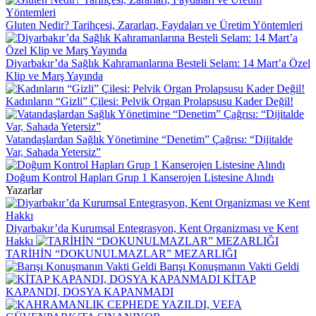
Gluten Nedir? Tarihçesi, Zararları, Faydaları ve Üretim Yöntemleri
Diyarbakır’da Sağlık Kahramanlarına Besteli Selam: 14 Mart’a Özel
Klip ve Marş Yayında
Kadınların “Gizli” Çilesi: Pelvik Organ Prolapsusu Kader Değil!
Vatandaşlardan Sağlık Yönetimine “Denetim” Çağrısı: “Dijitalde
Var, Sahada Yetersiz”
Doğum Kontrol Hapları Grup 1 Kanserojen Listesine Alındı
Yazarlar
Diyarbakır’da Kurumsal Entegrasyon, Kent Organizması ve Kent
Hakkı
TARİHİN “DOKUNULMAZLAR” MEZARLIĞI
Barışı Konuşmanın Vakti Geldi
KİTAP
KAPANDI, DOSYA KAPANMADI