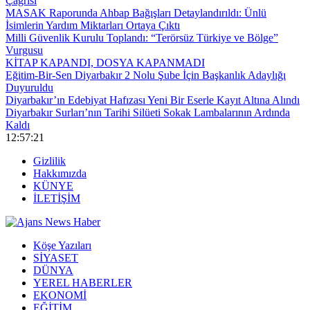
Çağrısı
MASAK Raporunda Ahbap Bağışları Detaylandırıldı: Ünlü
İsimlerin Yardım Miktarları Ortaya Çıktı
Milli Güvenlik Kurulu Toplandı: “Terörsüz Türkiye ve Bölge”
Vurgusu
KİTAP KAPANDI, DOSYA KAPANMADI
Eğitim-Bir-Sen Diyarbakır 2 Nolu Şube İçin Başkanlık Adaylığı
Duyuruldu
Diyarbakır’ın Edebiyat Hafızası Yeni Bir Eserle Kayıt Altına Alındı
Diyarbakır Surları’nın Tarihi Silüeti Sokak Lambalarının Ardında
Kaldı
12:57:21
Gizlilik
Hakkımızda
KÜNYE
İLETİŞİM
Köşe Yazıları
SİYASET
DÜNYA
YEREL HABERLER
EKONOMİ
EĞİTİM