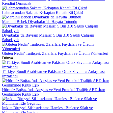
Kendini Onaracak
Lahmacundan Sakatat, Kebaptan Kanatlı Eti Çıktı!
Mardinli Bebek Diyarbakır’da Hayata Tutundu
Diyarbakır’da Bayram Mesaisi: 5 Bin 310 Sağlık Çalışanı
Sahadaydı
Gluten Nedir? Tarihçesi, Zararları, Faydaları ve Üretim Yöntemleri
Dünya
Türkiye, Suudi Arabistan ve Pakistan Ortak Savunma Anlaşması
İmzalandı
Hürmüz Boğazı’nda Ateşkes ve Yeni Protokol Trafiği: ABD-İran
Geriliminde Kritik Eşik
Irak’ta Bireysel Silahsızlanma Hamlesi: Binlerce Silah ve
Mühimmat Ele Geçirildi