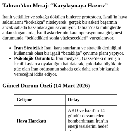
Tahran’dan Mesaj: “Karşılaşmaya Hazırız”
İranlı yetkililer ve sokağa dökülen binlerce protestocu, İsrail’in hava
saldırılarını “korkakça” niteleyerek, gerçek bir askeri başarının
ancak sahada kazanılacağını savunuyor. Tahran’daki mitinglerde
atılan sloganlarda, İsrail askerlerinin kara operasyonuna girişmesi
durumunda “bekledikleri sonla yüzleşecekleri” vurgulanıyor.
İran Stratejisi:
İran, kara sınırlarını ve stratejik derinliğini
kullanarak olası bir işgali “bataklığa” çevirme planı yapıyor.
Psikolojik Üstünlük:
İran medyası, Gazze’deki direnişin
İsrail’i aylarca oyaladığını hatırlatarak, çok daha büyük bir
güç olan İran ordusunun sahada çok daha sert bir karşılık
vereceğini iddia ediyor.
Güncel Durum Özeti (14 Mart 2026)
Gelişme
Detay
ABD ve İsrail’in 14
gündür devam eden
Hava Harekatı
bombardımanı İran’ın
enerji tesislerini hedef