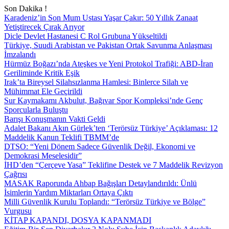
Son Dakika !
Karadeniz’in Son Mum Ustası Yaşar Çakır: 50 Yıllık Zanaat
Yetiştirecek Çırak Arıyor
Dicle Devlet Hastanesi C Rol Grubuna Yükseltildi
Türkiye, Suudi Arabistan ve Pakistan Ortak Savunma Anlaşması
İmzalandı
Hürmüz Boğazı’nda Ateşkes ve Yeni Protokol Trafiği: ABD-İran
Geriliminde Kritik Eşik
Irak’ta Bireysel Silahsızlanma Hamlesi: Binlerce Silah ve
Mühimmat Ele Geçirildi
Sur Kaymakamı Akbulut, Bağıvar Spor Kompleksi’nde Genç
Sporcularla Buluştu
Barışı Konuşmanın Vakti Geldi
Adalet Bakanı Akın Gürlek’ten ‘Terörsüz Türkiye’ Açıklaması: 12
Maddelik Kanun Teklifi TBMM’de
DTSO: “Yeni Dönem Sadece Güvenlik Değil, Ekonomi ve
Demokrasi Meselesidir”
İHD’den “Çerçeve Yasa” Teklifine Destek ve 7 Maddelik Revizyon
Çağrısı
MASAK Raporunda Ahbap Bağışları Detaylandırıldı: Ünlü
İsimlerin Yardım Miktarları Ortaya Çıktı
Milli Güvenlik Kurulu Toplandı: “Terörsüz Türkiye ve Bölge”
Vurgusu
KİTAP KAPANDI, DOSYA KAPANMADI