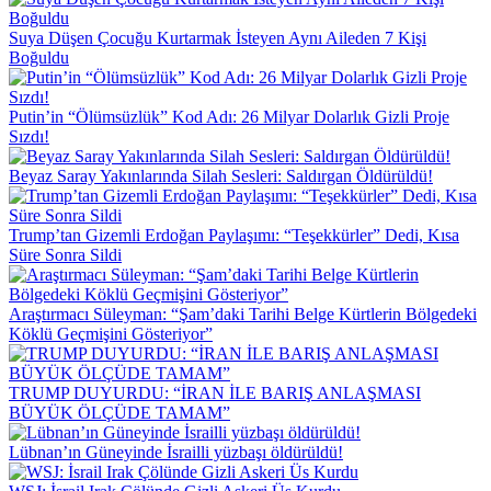
Suya Düşen Çocuğu Kurtarmak İsteyen Aynı Aileden 7 Kişi
Boğuldu
Putin’in “Ölümsüzlük” Kod Adı: 26 Milyar Dolarlık Gizli Proje
Sızdı!
Beyaz Saray Yakınlarında Silah Sesleri: Saldırgan Öldürüldü!
Trump’tan Gizemli Erdoğan Paylaşımı: “Teşekkürler” Dedi, Kısa
Süre Sonra Sildi
Araştırmacı Süleyman: “Şam’daki Tarihi Belge Kürtlerin Bölgedeki
Köklü Geçmişini Gösteriyor”
TRUMP DUYURDU: “İRAN İLE BARIŞ ANLAŞMASI
BÜYÜK ÖLÇÜDE TAMAM”
Lübnan’ın Güneyinde İsrailli yüzbaşı öldürüldü!