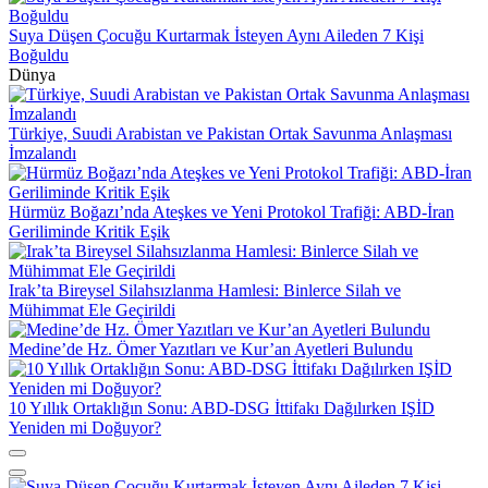
Suya Düşen Çocuğu Kurtarmak İsteyen Aynı Aileden 7 Kişi
Boğuldu
Dünya
Türkiye, Suudi Arabistan ve Pakistan Ortak Savunma Anlaşması
İmzalandı
Hürmüz Boğazı’nda Ateşkes ve Yeni Protokol Trafiği: ABD-İran
Geriliminde Kritik Eşik
Irak’ta Bireysel Silahsızlanma Hamlesi: Binlerce Silah ve
Mühimmat Ele Geçirildi
Medine’de Hz. Ömer Yazıtları ve Kur’an Ayetleri Bulundu
10 Yıllık Ortaklığın Sonu: ABD-DSG İttifakı Dağılırken IŞİD
Yeniden mi Doğuyor?