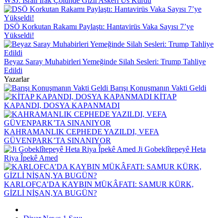
WSJ: İsrail Irak Çölünde Gizli Askeri Üs Kurdu
DSÖ Korkutan Rakamı Paylaştı: Hantavirüs Vaka Sayısı 7’ye
Yükseldi!
Beyaz Saray Muhabirleri Yemeğinde Silah Sesleri: Trump Tahliye
Edildi
Yazarlar
Barışı Konuşmanın Vakti Geldi
KİTAP
KAPANDI, DOSYA KAPANMADI
KAHRAMANLIK CEPHEDE YAZILDI, VEFA
GÜVENPARK’TA SINANIYOR
Ji Gobeklîtepeyê Heta
Riya Îpekê Amed
KARLOFÇA’DA KAYBIN MÜKÂFATI: SAMUR KÜRK,
GİZLİ NİŞAN,YA BUGÜN?