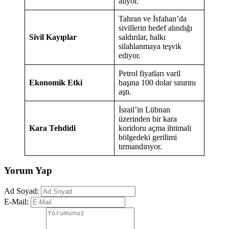
alıyor.
Tahran ve İsfahan’da
sivillerin hedef alındığı
Sivil Kayıplar
saldırılar, halkı
silahlanmaya teşvik
ediyor.
Petrol fiyatları varil
Ekonomik Etki
başına 100 dolar sınırını
aştı.
İsrail’in Lübnan
üzerinden bir kara
Kara Tehdidi
koridoru açma ihtimali
bölgedeki gerilimi
tırmandırıyor.
Yorum Yap
Ad Soyad:
E-Mail: