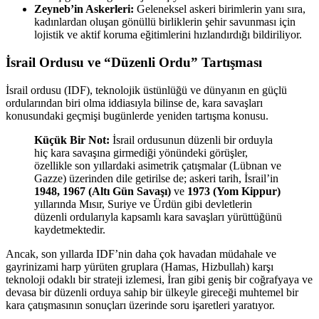
Zeyneb’in Askerleri:
Geleneksel askeri birimlerin yanı sıra,
kadınlardan oluşan gönüllü birliklerin şehir savunması için
lojistik ve aktif koruma eğitimlerini hızlandırdığı bildiriliyor.
İsrail Ordusu ve “Düzenli Ordu” Tartışması
İsrail ordusu (IDF), teknolojik üstünlüğü ve dünyanın en güçlü
ordularından biri olma iddiasıyla bilinse de, kara savaşları
konusundaki geçmişi bugünlerde yeniden tartışma konusu.
Küçük Bir Not:
İsrail ordusunun düzenli bir orduyla
hiç kara savaşına girmediği yönündeki görüşler,
özellikle son yıllardaki asimetrik çatışmalar (Lübnan ve
Gazze) üzerinden dile getirilse de; askeri tarih, İsrail’in
1948, 1967 (Altı Gün Savaşı)
ve
1973 (Yom Kippur)
yıllarında Mısır, Suriye ve Ürdün gibi devletlerin
düzenli ordularıyla kapsamlı kara savaşları yürüttüğünü
kaydetmektedir.
Ancak, son yıllarda IDF’nin daha çok havadan müdahale ve
gayrinizami harp yürüten gruplara (Hamas, Hizbullah) karşı
teknoloji odaklı bir strateji izlemesi, İran gibi geniş bir coğrafyaya ve
devasa bir düzenli orduya sahip bir ülkeyle gireceği muhtemel bir
kara çatışmasının sonuçları üzerinde soru işaretleri yaratıyor.