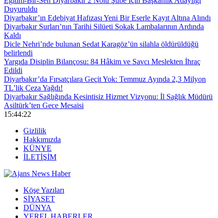
Eğitim-Bir-Sen Diyarbakır 2 Nolu Şube İçin Başkanlık Adaylığı
Duyuruldu
Diyarbakır’ın Edebiyat Hafızası Yeni Bir Eserle Kayıt Altına Alındı
Diyarbakır Surları’nın Tarihi Silüeti Sokak Lambalarının Ardında
Kaldı
Dicle Nehri’nde bulunan Sedat Karagöz’ün silahla öldürüldüğü
belirlendi
Yargıda Disiplin Bilançosu: 84 Hâkim ve Savcı Meslekten İhraç
Edildi
Diyarbakır’da Fırsatçılara Geçit Yok: Temmuz Ayında 2,3 Milyon
TL’lik Ceza Yağdı!
Diyarbakır Sağlığında Kesintisiz Hizmet Vizyonu: İl Sağlık Müdürü
Asiltürk’ten Gece Mesaisi
15:44:23
Gizlilik
Hakkımızda
KÜNYE
İLETİŞİM
Köşe Yazıları
SİYASET
DÜNYA
YEREL HABERLER