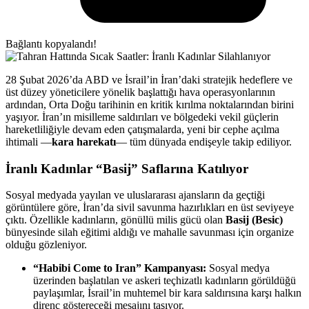
Bağlantı kopyalandı!
28 Şubat 2026’da ABD ve İsrail’in İran’daki stratejik hedeflere ve
üst düzey yöneticilere yönelik başlattığı hava operasyonlarının
ardından, Orta Doğu tarihinin en kritik kırılma noktalarından birini
yaşıyor. İran’ın misilleme saldırıları ve bölgedeki vekil güçlerin
hareketliliğiyle devam eden çatışmalarda, yeni bir cephe açılma
ihtimali —
kara harekatı
— tüm dünyada endişeyle takip ediliyor.
İranlı Kadınlar “Basij” Saflarına Katılıyor
Sosyal medyada yayılan ve uluslararası ajansların da geçtiği
görüntülere göre, İran’da sivil savunma hazırlıkları en üst seviyeye
çıktı. Özellikle kadınların, gönüllü milis gücü olan
Basij (Besic)
bünyesinde silah eğitimi aldığı ve mahalle savunması için organize
olduğu gözleniyor.
“Habibi Come to Iran” Kampanyası:
Sosyal medya
üzerinden başlatılan ve askeri teçhizatlı kadınların görüldüğü
paylaşımlar, İsrail’in muhtemel bir kara saldırısına karşı halkın
direnç göstereceği mesajını taşıyor.