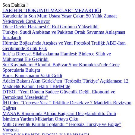
Son Dakika !
TARİHİN “DOKUNULMAZLAR” MEZARLIĞI
Karadeniz’in Son Mum Ustası Yaşar Çakır: 50 Yıllık Zanaat
Yetiştirecek Çırak Arıyor
Dicle Devlet Hastanesi C Rol Grubuna Yükseltildi
Türkiye, Suudi Arabistan ve Pakistan Ortak Savunma Anlaşması
İmzalandı
Hürmüz Boğazı’nda Ateşkes ve Yeni Protokol Trafiği: ABD-İran
Geriliminde Kritik Eşik
Irak’ta Bireysel Silahsızlanma Hamlesi: Binlerce Silah ve
Mühimmat Ele Geçirildi
Sur Kaymakamı Akbulut, Bağıvar Spor Kompleksi’nde Genç
Sporcularla Buluştu
Barışı Konuşmanın Vakti Geldi
Adalet Bakanı Akın Gürlek’ten ‘Terörsüz Türkiye’ Açıklaması: 12
Maddelik Kanun Teklifi TBMM’de
DTSO: “Yeni Dönem Sadece Güvenlik Değil, Ekonomi ve
Demokrasi Meselesidir”
İHD’den “Çerçeve Yasa” Teklifine Destek ve 7 Maddelik Revizyon
Çağrısı
MASAK Raporunda Ahbap Bağışları Detaylandırıldı: Ünlü
İsimlerin Yardım Miktarları Ortaya Çıktı
Milli Güvenlik Kurulu Toplandı: “Terörsüz Türkiye ve Bölge”
Vurgusu