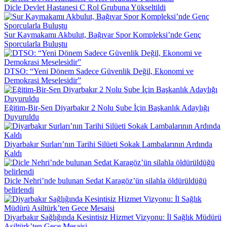
Dicle Devlet Hastanesi C Rol Grubuna Yükseltildi
Sur Kaymakamı Akbulut, Bağıvar Spor Kompleksi’nde Genç
Sporcularla Buluştu
DTSO: “Yeni Dönem Sadece Güvenlik Değil, Ekonomi ve
Demokrasi Meselesidir”
Eğitim-Bir-Sen Diyarbakır 2 Nolu Şube İçin Başkanlık Adaylığı
Duyuruldu
Diyarbakır Surları’nın Tarihi Silüeti Sokak Lambalarının Ardında
Kaldı
Dicle Nehri’nde bulunan Sedat Karagöz’ün silahla öldürüldüğü
belirlendi
Diyarbakır Sağlığında Kesintisiz Hizmet Vizyonu: İl Sağlık Müdürü
Asiltürk’ten Gece Mesaisi