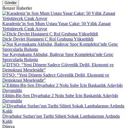
Gönder
Benzer Haberler
Karadeniz’in Son Mum Ustası Yaşar Çakır: 50 Yıllık Zanaat
Yetiştirecek Çırak Arıyor
Dicle Devlet Hastanesi C Rol Grubuna Yükseltildi
Sur Kaymakamı Akbulut, Bağıvar Spor Kompleksi’nde Genç
Sporcularla Buluştu
DTSO: “Yeni Dönem Sadece Güvenlik Değil, Ekonomi ve
Demokrasi Meselesidir”
Eğitim-Bir-Sen Diyarbakır 2 Nolu Şube İçin Başkanlık Adaylığı
Duyuruldu
Diyarbakır Surları’nın Tarihi Silüeti Sokak Lambalarının Ardında
Kaldı
Dünya