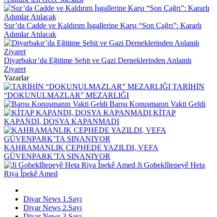
Sur’da Cadde ve Kaldırım İşgallerine Karşı “Son Çağrı”: Kararlı
Adımlar Atılacak
Diyarbakır’da Eğitime Şehit ve Gazi Derneklerinden Anlamlı
Ziyaret
Yazarlar
TARİHİN
“DOKUNULMAZLAR” MEZARLIĞI
Barışı Konuşmanın Vakti Geldi
KİTAP
KAPANDI, DOSYA KAPANMADI
KAHRAMANLIK CEPHEDE YAZILDI, VEFA
GÜVENPARK’TA SINANIYOR
Ji Gobeklîtepeyê Heta
Riya Îpekê Amed
Diyar News 1.Sayı
Diyar News 2.Sayı
Diyar News 3.Sayı