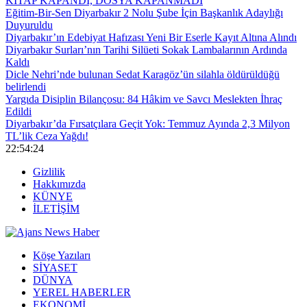
KİTAP KAPANDI, DOSYA KAPANMADI
Eğitim-Bir-Sen Diyarbakır 2 Nolu Şube İçin Başkanlık Adaylığı
Duyuruldu
Diyarbakır’ın Edebiyat Hafızası Yeni Bir Eserle Kayıt Altına Alındı
Diyarbakır Surları’nın Tarihi Silüeti Sokak Lambalarının Ardında
Kaldı
Dicle Nehri’nde bulunan Sedat Karagöz’ün silahla öldürüldüğü
belirlendi
Yargıda Disiplin Bilançosu: 84 Hâkim ve Savcı Meslekten İhraç
Edildi
Diyarbakır’da Fırsatçılara Geçit Yok: Temmuz Ayında 2,3 Milyon
TL’lik Ceza Yağdı!
22:54:24
Gizlilik
Hakkımızda
KÜNYE
İLETİŞİM
Köşe Yazıları
SİYASET
DÜNYA
YEREL HABERLER
EKONOMİ