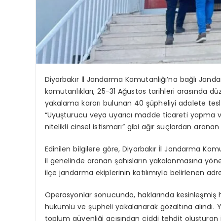
Diyarbakır İl Jandarma Komutanlığı’na bağlı Jand
komutanlıkları, 25-31 Ağustos tarihleri arasında dü
yakalama kararı bulunan 40 şüpheliyi adalete tesl
“Uyuşturucu veya uyarıcı madde ticareti yapma 
nitelikli cinsel istismarı” gibi ağır suçlardan aranan
Edinilen bilgilere göre, Diyarbakır İl Jandarma Komu
il genelinde aranan şahısların yakalanmasına yöneli
ilçe jandarma ekiplerinin katılımıyla belirlenen ad
Operasyonlar sonucunda, haklarında kesinleşmiş h
hükümlü ve şüpheli yakalanarak gözaltına alındı.
toplum güvenliği açısından ciddi tehdit oluşturan 