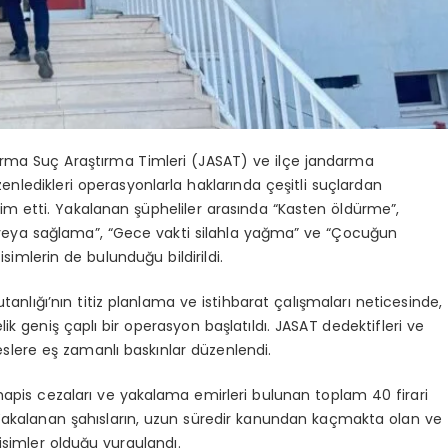
arma Suç Araştırma Timleri (JASAT) ve ilçe jandarma
zenledikleri operasyonlarla haklarında çeşitli suçlardan
im etti. Yakalanan şüpheliler arasında “Kasten öldürme”,
veya sağlama”, “Gece vakti silahla yağma” ve “Çocuğun
 isimlerin de bulunduğu bildirildi.
tanlığı’nın titiz planlama ve istihbarat çalışmaları neticesinde,
k geniş çaplı bir operasyon başlatıldı. JASAT dedektifleri ve
reslere eş zamanlı baskınlar düzenlendi.
apis cezaları ve yakalama emirleri bulunan toplam 40 firari
 Yakalanan şahısların, uzun süredir kanundan kaçmakta olan ve
isimler olduğu vurgulandı.