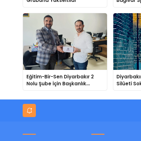
Grubuna Yükseltildi
Bağıvar S
Genç Spor
Eğitim-Bir-Sen Diyarbakır 2
Diyarbakır
Nolu Şube İçin Başkanlık
Silüeti S
Adaylığı Duyuruldu
Ardında K