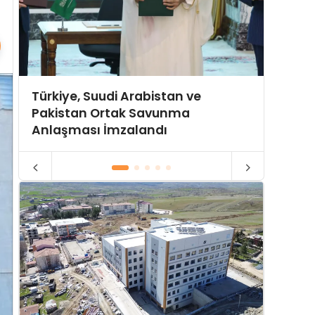
Türkiye, Suudi Arabistan ve
Hürmü
Pakistan Ortak Savunma
Yeni P
Anlaşması İmzalandı
Gerili