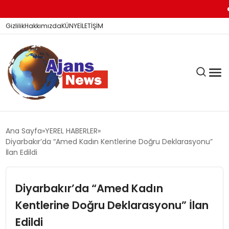
28 Yıl
Gizlilik
Hakkımızda
KÜNYE
İLETİŞİM
KÖŞE YAZILARI
Ana Sayfa
YEREL HABERLER
Diyarbakır’da “Amed Kadın Kentlerine Doğru Deklarasyonu”
İlan Edildi
SİYASET
Diyarbakır’da “Amed Kadın
Kentlerine Doğru Deklarasyonu” İlan
DÜNYA
Edildi