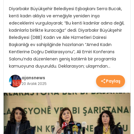
YEREL HABERLER
Diyarbakır Büyükşehir Belediyesi Eşbaşkanı Serra Bucak,
kenti kadın aklıyla ve emeğiyle yeniden inşa
edeceklerini vurgulayarak; “Bu kenti kadınlar adına değil,
EKONOMİ
kadınlarla birlikte kuracağız” dedi. Diyarbakır Büyükşehir
Belediyesi (DBB) Kadın ve Aile Hizmetleri Dairesi
Başkanlığı ev sahipliğinde hazırlanan “Amed Kadın
Kentlerine Doğru Deklarasyonu”, Ali Emiri Konferans
EĞİTİM
Salonu’nda düzenlenen geniş katılımlı bir programla
kamuoyuna duyuruldu. Deklarasyon; ulaşımdan…
GÜNDEM
ajansnews
Paylaş
20 Aralık 2025
SAĞLIK
SPOR