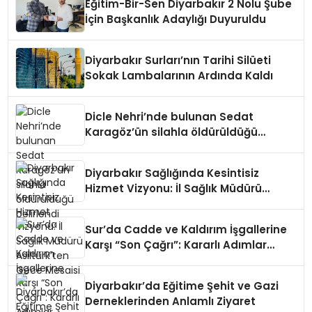
Eğitim-Bir-Sen Diyarbakır 2 Nolu Şube
İçin Başkanlık Adaylığı Duyuruldu
Diyarbakır Surları’nın Tarihi Silüeti
Sokak Lambalarının Ardında Kaldı
Dicle Nehri’nde bulunan Sedat
Karagöz’ün silahla öldürüldüğü
belirlendi
Diyarbakır Sağlığında Kesintisiz
Hizmet Vizyonu: İl Sağlık Müdürü
Asiltürk’ten Gece Mesaisi
Sur’da Cadde ve Kaldırım İşgallerine
Karşı “Son Çağrı”: Kararlı Adımlar
Atılacak
Diyarbakır’da Eğitime Şehit ve Gazi
Derneklerinden Anlamlı Ziyaret