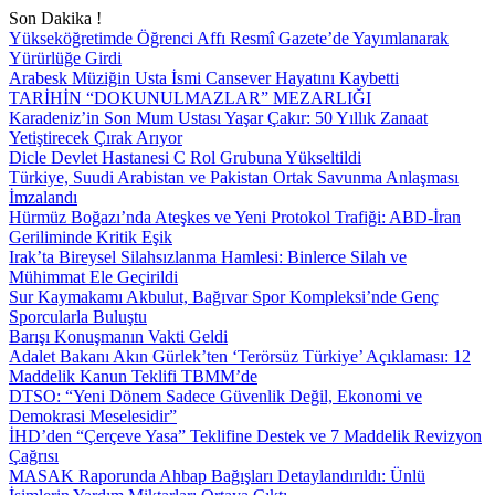
Son Dakika !
Yükseköğretimde Öğrenci Affı Resmî Gazete’de Yayımlanarak
Yürürlüğe Girdi
Arabesk Müziğin Usta İsmi Cansever Hayatını Kaybetti
TARİHİN “DOKUNULMAZLAR” MEZARLIĞI
Karadeniz’in Son Mum Ustası Yaşar Çakır: 50 Yıllık Zanaat
Yetiştirecek Çırak Arıyor
Dicle Devlet Hastanesi C Rol Grubuna Yükseltildi
Türkiye, Suudi Arabistan ve Pakistan Ortak Savunma Anlaşması
İmzalandı
Hürmüz Boğazı’nda Ateşkes ve Yeni Protokol Trafiği: ABD-İran
Geriliminde Kritik Eşik
Irak’ta Bireysel Silahsızlanma Hamlesi: Binlerce Silah ve
Mühimmat Ele Geçirildi
Sur Kaymakamı Akbulut, Bağıvar Spor Kompleksi’nde Genç
Sporcularla Buluştu
Barışı Konuşmanın Vakti Geldi
Adalet Bakanı Akın Gürlek’ten ‘Terörsüz Türkiye’ Açıklaması: 12
Maddelik Kanun Teklifi TBMM’de
DTSO: “Yeni Dönem Sadece Güvenlik Değil, Ekonomi ve
Demokrasi Meselesidir”
İHD’den “Çerçeve Yasa” Teklifine Destek ve 7 Maddelik Revizyon
Çağrısı
MASAK Raporunda Ahbap Bağışları Detaylandırıldı: Ünlü