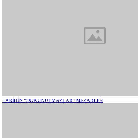
TARİHİN “DOKUNULMAZLAR” MEZARLIĞI