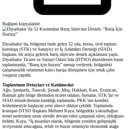
Bağlantı kopyalandı!
Diyarbakır’da, bölgenin önde gelen 52 oda, borsa, sivil toplum
kuruluşu (STK) ve Sanayici ve İş Adamları Derneği (SİAD)
başkanı, bir araya gelerek barış sürecine destek açıklaması yaptı.
Diyarbakır Ticaret ve Sanayi Odası’nda (DTSO) düzenlenen basın
toplantısında, “Barış için hazırız” mesajı verilerek, bölgedeki
çatışmasızlık ortamının kalıcı barışa dönüşmesi için ortak çaba
vurgusu yapıldı.
Toplantının Detayları ve Katılımcılar
Ağrı, Şanlıurfa, Tunceli, Şırnak, Muş, Hakkari, Kars, Erzincan,
Batman gibi bölge illerinden ticaret odaları, borsalar, STK’lar ve
SİAD temsilcilerinin katıldığı toplantıda, PKK’nın kendini
feshetmesiyle başlayan yeni sürece dikkat çekildi. Toplantıda
konuşan DTSO Başkanı Mehmet Kaya, bölgedeki yoksulluğun
temel nedeninin uzun süredir devam eden çatışmalı süreç olduğunu
belirtti. Kaya, “İş insanları olarak, bölgenin yeniden gelişmişlik
seviyesinin artacağına, refah ve huzur ortamıyla ekonomik atağa