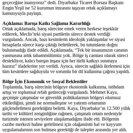
geçeceğine inanıyoruz” dedi. Diyarbakır Ticaret Borsası Başkanı
Engin Yeşil ise 52 kurumun imzasını taşıyan ortak açıklamayı
kamuoyuyla paylaştı.
Açıklama: Barışa Katkı Sağlama Kararlılığı
Ortak açıklamada, barış sürecine emek veren herkese teşekkür
edilerek, Meclis’teki siyasi partilerin sürece destek verdiği
vurgulandı. Ancak, bazı kesimlerin ideolojik yaklaşımlar ve siyasi
hesaplarla sürece karşı çıktığı belirtilerek, bu tutumların doğru
bulunmadığı ifade edildi. Açıklamada, “Tek bir insanımızın canının
yanmasına artık tahammülümüz yok. Bölge iş camiası olarak süreci
destekliyor, kalıcı barışın inşası için her türlü katkıyı sunmaya
hazırız” ifadelerine yer verildi. Ayrıca, sürecin sağlıklı ilerlemesi için
tüm kesimlere sağduyulu ve sorumlu bir dil kullanma çağrısı yapıldı.
Bölge İçin Ekonomik ve Sosyal Beklentiler
Toplantıda, barış sürecinin bölgeye ekonomik kalkınma, istihdam
artışı ve toplumsal refah getireceği vurgulandı. Mehmet Kaya,
geçmişte çatışmalar ve güvenlik politikalarının bölgeyi olumsuz
etkilediğini, şimdi ise normalleşme ve yatırım ortamının
güçlendirilmesi gerektiğini belirtti. Kaya, Diyarbakır’ın 12.500 yıllık
tarihi ve kültürel zenginliğine rağmen, çatışmalı ortam nedeniyle
turizmde istenen seviyelere ulaşılamadığını ifade etti. Bölgenin
cazibe merkezi haline getirilmesi için olağanüstü hal ve kayyum
uygulamalarının son bulması gerektiği de talepler arasında yer aldı.