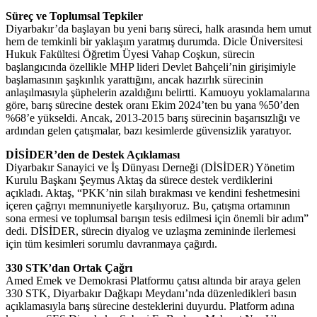
Süreç ve Toplumsal Tepkiler
Diyarbakır’da başlayan bu yeni barış süreci, halk arasında hem umut
hem de temkinli bir yaklaşım yaratmış durumda. Dicle Üniversitesi
Hukuk Fakültesi Öğretim Üyesi Vahap Coşkun, sürecin
başlangıcında özellikle MHP lideri Devlet Bahçeli’nin girişimiyle
başlamasının şaşkınlık yarattığını, ancak hazırlık sürecinin
anlaşılmasıyla şüphelerin azaldığını belirtti. Kamuoyu yoklamalarına
göre, barış sürecine destek oranı Ekim 2024’ten bu yana %50’den
%68’e yükseldi. Ancak, 2013-2015 barış sürecinin başarısızlığı ve
ardından gelen çatışmalar, bazı kesimlerde güvensizlik yaratıyor.
DİSİDER’den de Destek Açıklaması
Diyarbakır Sanayici ve İş Dünyası Derneği (DİSİDER) Yönetim
Kurulu Başkanı Şeymus Aktaş da sürece destek verdiklerini
açıkladı. Aktaş, “PKK’nin silah bırakması ve kendini feshetmesini
içeren çağrıyı memnuniyetle karşılıyoruz. Bu, çatışma ortamının
sona ermesi ve toplumsal barışın tesis edilmesi için önemli bir adım”
dedi. DİSİDER, sürecin diyalog ve uzlaşma zemininde ilerlemesi
için tüm kesimleri sorumlu davranmaya çağırdı.
330 STK’dan Ortak Çağrı
Amed Emek ve Demokrasi Platformu çatısı altında bir araya gelen
330 STK, Diyarbakır Dağkapı Meydanı’nda düzenledikleri basın
açıklamasıyla barış sürecine desteklerini duyurdu. Platform adına