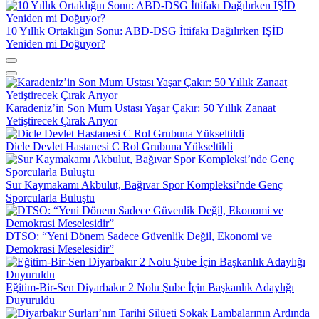
10 Yıllık Ortaklığın Sonu: ABD-DSG İttifakı Dağılırken IŞİD
Yeniden mi Doğuyor?
Karadeniz’in Son Mum Ustası Yaşar Çakır: 50 Yıllık Zanaat
Yetiştirecek Çırak Arıyor
Dicle Devlet Hastanesi C Rol Grubuna Yükseltildi
Sur Kaymakamı Akbulut, Bağıvar Spor Kompleksi’nde Genç
Sporcularla Buluştu
DTSO: “Yeni Dönem Sadece Güvenlik Değil, Ekonomi ve
Demokrasi Meselesidir”
Eğitim-Bir-Sen Diyarbakır 2 Nolu Şube İçin Başkanlık Adaylığı
Duyuruldu