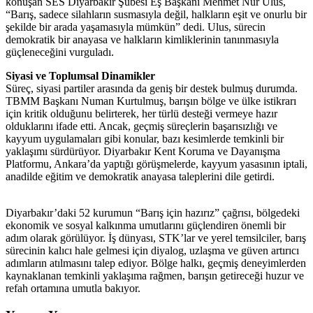
konuşan SES Diyarbakır Şubesi Eş Başkanı Mehmet Nur Ulus,
“Barış, sadece silahların susmasıyla değil, halkların eşit ve onurlu bir
şekilde bir arada yaşamasıyla mümkün” dedi. Ulus, sürecin
demokratik bir anayasa ve halkların kimliklerinin tanınmasıyla
güçleneceğini vurguladı.
Siyasi ve Toplumsal Dinamikler
Süreç, siyasi partiler arasında da geniş bir destek bulmuş durumda.
TBMM Başkanı Numan Kurtulmuş, barışın bölge ve ülke istikrarı
için kritik olduğunu belirterek, her türlü desteği vermeye hazır
olduklarını ifade etti. Ancak, geçmiş süreçlerin başarısızlığı ve
kayyum uygulamaları gibi konular, bazı kesimlerde temkinli bir
yaklaşımı sürdürüyor. Diyarbakır Kent Koruma ve Dayanışma
Platformu, Ankara’da yaptığı görüşmelerde, kayyum yasasının iptali,
anadilde eğitim ve demokratik anayasa taleplerini dile getirdi.
Diyarbakır’daki 52 kurumun “Barış için hazırız” çağrısı, bölgedeki
ekonomik ve sosyal kalkınma umutlarını güçlendiren önemli bir
adım olarak görülüyor. İş dünyası, STK’lar ve yerel temsilciler, barış
sürecinin kalıcı hale gelmesi için diyalog, uzlaşma ve güven artırıcı
adımların atılmasını talep ediyor. Bölge halkı, geçmiş deneyimlerden
kaynaklanan temkinli yaklaşıma rağmen, barışın getireceği huzur ve
refah ortamına umutla bakıyor.