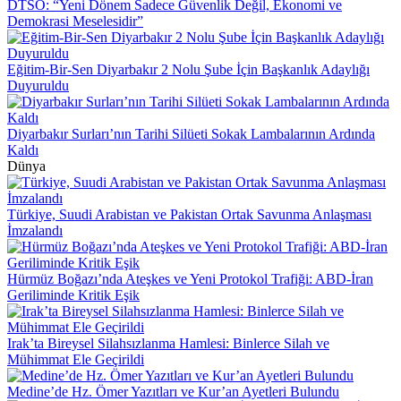
DTSO: “Yeni Dönem Sadece Güvenlik Değil, Ekonomi ve
Demokrasi Meselesidir”
Eğitim-Bir-Sen Diyarbakır 2 Nolu Şube İçin Başkanlık Adaylığı
Duyuruldu
Diyarbakır Surları’nın Tarihi Silüeti Sokak Lambalarının Ardında
Kaldı
Dünya
Türkiye, Suudi Arabistan ve Pakistan Ortak Savunma Anlaşması
İmzalandı
Hürmüz Boğazı’nda Ateşkes ve Yeni Protokol Trafiği: ABD-İran
Geriliminde Kritik Eşik
Irak’ta Bireysel Silahsızlanma Hamlesi: Binlerce Silah ve
Mühimmat Ele Geçirildi
Medine’de Hz. Ömer Yazıtları ve Kur’an Ayetleri Bulundu