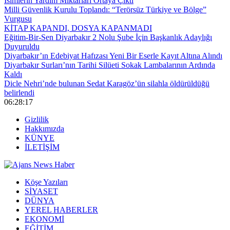
İsimlerin Yardım Miktarları Ortaya Çıktı
Milli Güvenlik Kurulu Toplandı: “Terörsüz Türkiye ve Bölge”
Vurgusu
KİTAP KAPANDI, DOSYA KAPANMADI
Eğitim-Bir-Sen Diyarbakır 2 Nolu Şube İçin Başkanlık Adaylığı
Duyuruldu
Diyarbakır’ın Edebiyat Hafızası Yeni Bir Eserle Kayıt Altına Alındı
Diyarbakır Surları’nın Tarihi Silüeti Sokak Lambalarının Ardında
Kaldı
Dicle Nehri’nde bulunan Sedat Karagöz’ün silahla öldürüldüğü
belirlendi
06:28:19
Gizlilik
Hakkımızda
KÜNYE
İLETİŞİM
Köşe Yazıları
SİYASET
DÜNYA
YEREL HABERLER
EKONOMİ
EĞİTİM