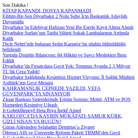
Son Dakika !
KİTAP KAPANDI, DOSYA KAPANMADI
Eğitim-Bir-Sen Diyarbakır 2 Nolu Şube İçin Başkanlık Adaylığı
Duyuruldu
Diyarbakır’ın Edebiyat Hafızası Yeni Bir Eserle Kayıt Altına Alındı
Diyarbakır Surları’nın Tarihi Silüeti Sokak Lambalarının Ardında
Kaldı
Dicle Nehri’nde bulunan Sedat Karagöz’ün silahla öldürüldüğü
belirlendi
Yargıda Disiplin Bilançosu: 84 Hâkim ve Savcı Meslekten İhraç
Edildi
Diyarbakır’da Fırsatçılara Geçit Yok: Temmuz Ayında 2,3 Milyon
TL’lik Ceza Yağdı!
Diyarbakır Sağlığında Kesintisiz Hizmet Vizyonu: İl Sağlık Müdürü
Asiltürk’ten Gece Mesaisi
KAHRAMANLIK CEPHEDE YAZILDI, VEFA
GÜVENPARK’TA SINANIYOR
Ziraat Bankası Sistemlerinde Erişim Sorunu: Mobil, ATM ve POS
Hizmetleri Kesintiye Uğradı
Ji Gobeklîtepeyê Heta Riya Îpekê Amed
KARLOFÇA’DA KAYBIN MÜKÂFATI: SAMUR KÜRK,
GİZLİ NİŞAN,YA BUGÜN?
Güran Ailesinden Selahattin Demirtaş’a Ziyaret
Öğrenci Affı ve Üniversite Reform Paketi TBMM’den Geçti