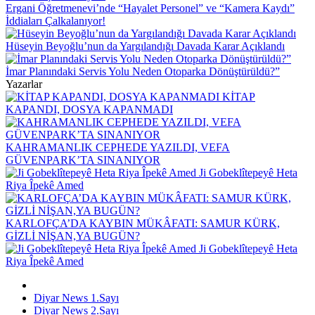
Ergani Öğretmenevi’nde “Hayalet Personel” ve “Kamera Kaydı”
İddiaları Çalkalanıyor!
Hüseyin Beyoğlu’nun da Yargılandığı Davada Karar Açıklandı
İmar Planındaki Servis Yolu Neden Otoparka Dönüştürüldü?”
Yazarlar
KİTAP
KAPANDI, DOSYA KAPANMADI
KAHRAMANLIK CEPHEDE YAZILDI, VEFA
GÜVENPARK’TA SINANIYOR
Ji Gobeklîtepeyê Heta
Riya Îpekê Amed
KARLOFÇA’DA KAYBIN MÜKÂFATI: SAMUR KÜRK,
GİZLİ NİŞAN,YA BUGÜN?
Ji Gobeklîtepeyê Heta
Riya Îpekê Amed
Diyar News 1.Sayı
Diyar News 2.Sayı