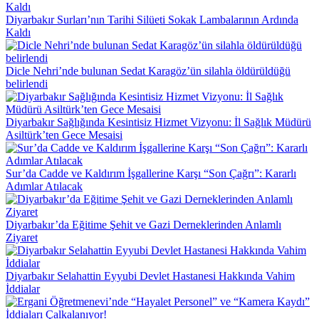
Diyarbakır Surları’nın Tarihi Silüeti Sokak Lambalarının Ardında
Kaldı
Dicle Nehri’nde bulunan Sedat Karagöz’ün silahla öldürüldüğü
belirlendi
Diyarbakır Sağlığında Kesintisiz Hizmet Vizyonu: İl Sağlık Müdürü
Asiltürk’ten Gece Mesaisi
Sur’da Cadde ve Kaldırım İşgallerine Karşı “Son Çağrı”: Kararlı
Adımlar Atılacak
Diyarbakır’da Eğitime Şehit ve Gazi Derneklerinden Anlamlı
Ziyaret
Diyarbakır Selahattin Eyyubi Devlet Hastanesi Hakkında Vahim
İddialar