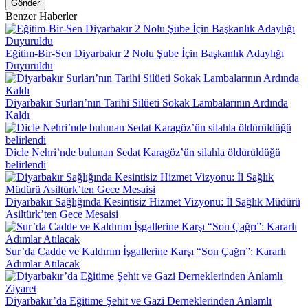
Gönder
Benzer Haberler
Eğitim-Bir-Sen Diyarbakır 2 Nolu Şube İçin Başkanlık Adaylığı
Duyuruldu
Diyarbakır Surları’nın Tarihi Silüeti Sokak Lambalarının Ardında
Kaldı
Dicle Nehri’nde bulunan Sedat Karagöz’ün silahla öldürüldüğü
belirlendi
Diyarbakır Sağlığında Kesintisiz Hizmet Vizyonu: İl Sağlık Müdürü
Asiltürk’ten Gece Mesaisi
Sur’da Cadde ve Kaldırım İşgallerine Karşı “Son Çağrı”: Kararlı
Adımlar Atılacak
Diyarbakır’da Eğitime Şehit ve Gazi Derneklerinden Anlamlı