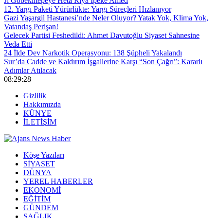
Ji Gobeklîtepeyê Heta Riya Îpekê Amed
12. Yargı Paketi Yürürlükte: Yargı Süreçleri Hızlanıyor
Gazi Yaşargil Hastanesi’nde Neler Oluyor? Yatak Yok, Klima Yok,
Vatandaş Perişan!
Gelecek Partisi Feshedildi: Ahmet Davutoğlu Siyaset Sahnesine
Veda Etti
24 İlde Dev Narkotik Operasyonu: 138 Şüpheli Yakalandı
Sur’da Cadde ve Kaldırım İşgallerine Karşı “Son Çağrı”: Kararlı
Adımlar Atılacak
08:29:29
Gizlilik
Hakkımızda
KÜNYE
İLETİŞİM
Köşe Yazıları
SİYASET
DÜNYA
YEREL HABERLER
EKONOMİ
EĞİTİM
GÜNDEM
SAĞLIK