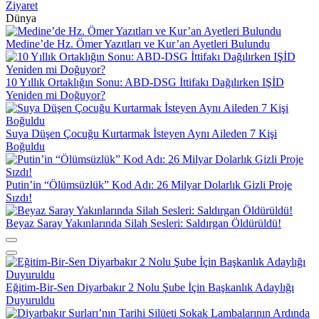
Ziyaret
Dünya
Medine’de Hz. Ömer Yazıtları ve Kur’an Ayetleri Bulundu
10 Yıllık Ortaklığın Sonu: ABD-DSG İttifakı Dağılırken IŞİD
Yeniden mi Doğuyor?
Suya Düşen Çocuğu Kurtarmak İsteyen Aynı Aileden 7 Kişi
Boğuldu
Putin’in “Ölümsüzlük” Kod Adı: 26 Milyar Dolarlık Gizli Proje
Sızdı!
Beyaz Saray Yakınlarında Silah Sesleri: Saldırgan Öldürüldü!
Eğitim-Bir-Sen Diyarbakır 2 Nolu Şube İçin Başkanlık Adaylığı
Duyuruldu