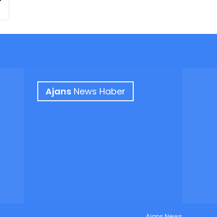
Ajans
News Haber
Ajans News