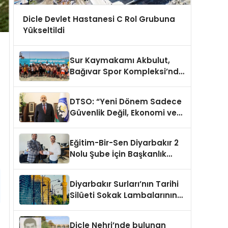
Dicle Devlet Hastanesi C Rol Grubuna
Yükseltildi
Sur Kaymakamı Akbulut,
Bağıvar Spor Kompleksi’nde
Genç Sporcularla Buluştu
DTSO: “Yeni Dönem Sadece
Güvenlik Değil, Ekonomi ve
Demokrasi Meselesidir”
Eğitim-Bir-Sen Diyarbakır 2
Nolu Şube İçin Başkanlık
Adaylığı Duyuruldu
Diyarbakır Surları’nın Tarihi
Silüeti Sokak Lambalarının
Ardında Kaldı
Dicle Nehri’nde bulunan