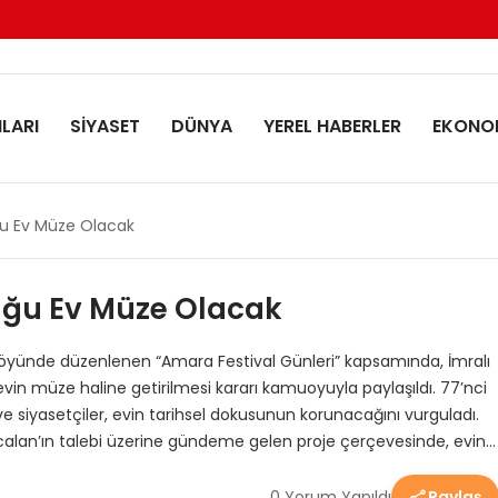
LARI
SİYASET
DÜNYA
YEREL HABERLER
EKONO
u Ev Müze Olacak
uğu Ev Müze Olacak
 köyünde düzenlenen “Amara Festival Günleri” kapsamında, İmralı
n müze haline getirilmesi kararı kamuoyuyla paylaşıldı. 77’nci
ve siyasetçiler, evin tarihsel dokusunun korunacağını vurguladı.
Öcalan’ın talebi üzerine gündeme gelen proje çerçevesinde, evin…
0 Yorum Yapıldı
Paylaş