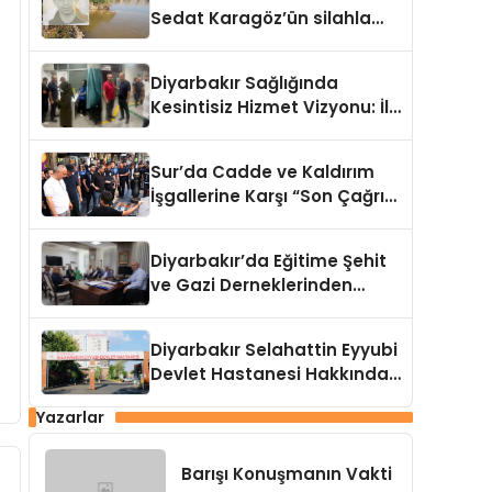
Sedat Karagöz’ün silahla
öldürüldüğü belirlendi
Diyarbakır Sağlığında
Kesintisiz Hizmet Vizyonu: İl
Sağlık Müdürü Asiltürk’ten
Gece Mesaisi
Sur’da Cadde ve Kaldırım
İşgallerine Karşı “Son Çağrı”:
Kararlı Adımlar Atılacak
Diyarbakır’da Eğitime Şehit
ve Gazi Derneklerinden
Anlamlı Ziyaret
Diyarbakır Selahattin Eyyubi
Devlet Hastanesi Hakkında
Vahim İddialar
Yazarlar
Barışı Konuşmanın Vakti