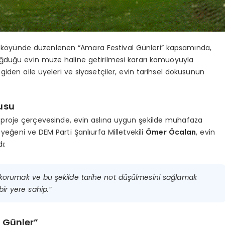
i) köyünde düzenlenen “Amara Festival Günleri” kapsamında,
ğduğu evin müze haline getirilmesi kararı kamuoyuyla
 giden aile üyeleri ve siyasetçiler, evin tarihsel dokusunun
usu
 proje çerçevesinde, evin aslına uygun şekilde muhafaza
 yeğeni ve DEM Parti Şanlıurfa Milletvekili
Ömer Öcalan
, evin
ı:
ğini korumak ve bu şekilde tarihe not düşülmesini sağlamak
bir yere sahip.”
 Günler”