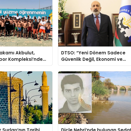
akamı Akbulut,
DTSO: “Yeni Dönem Sadece
por Kompleksi’nde
Güvenlik Değil, Ekonomi ve
cularla Buluştu
Demokrasi Meselesidir”
 Surları’nın Tarihi
Dicle Nehri’nde bulunan Seda