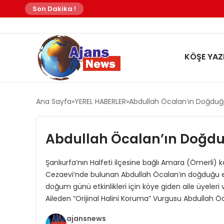
Son Dakika !
KÖŞE YAZI
Ana Sayfa
YEREL HABERLER
Abdullah Öcalan’ın Doğduğ
Abdullah Öcalan’ın Doğd
Şanlıurfa’nın Halfeti ilçesine bağlı Amara (Ömerli)
Cezaevi’nde bulunan Abdullah Öcalan’ın doğduğu evi
doğum günü etkinlikleri için köye giden aile üyeleri 
Aileden “Orijinal Halini Koruma” Vurgusu Abdullah 
ajansnews