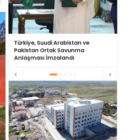
Türkiye, Suudi Arabistan ve
Hürmü
Pakistan Ortak Savunma
Yeni P
Anlaşması İmzalandı
Gerili