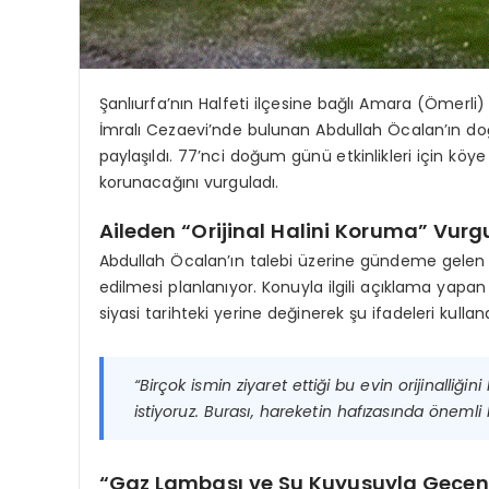
Şanlıurfa’nın Halfeti ilçesine bağlı Amara (Ömerl
İmralı Cezaevi’nde bulunan Abdullah Öcalan’ın do
paylaşıldı. 77’nci doğum günü etkinlikleri için köye
korunacağını vurguladı.
Aileden “Orijinal Halini Koruma” Vurg
Abdullah Öcalan’ın talebi üzerine gündeme gelen
edilmesi planlanıyor. Konuyla ilgili açıklama yapan
siyasi tarihteki yerine değinerek şu ifadeleri kulland
“Birçok ismin ziyaret ettiği bu evin orijinalli
istiyoruz. Burası, hareketin hafızasında önemli 
“Gaz Lambası ve Su Kuyusuyla Geçen