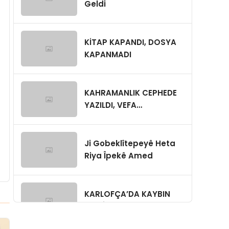
Geldi
KİTAP KAPANDI, DOSYA
KAPANMADI
KAHRAMANLIK CEPHEDE
YAZILDI, VEFA
GÜVENPARK’TA
SINANIYOR
Ji Gobeklîtepeyê Heta
Riya Îpekê Amed
KARLOFÇA’DA KAYBIN
MÜKÂFATI: SAMUR KÜRK,
GİZLİ NİŞAN,YA BUGÜN?