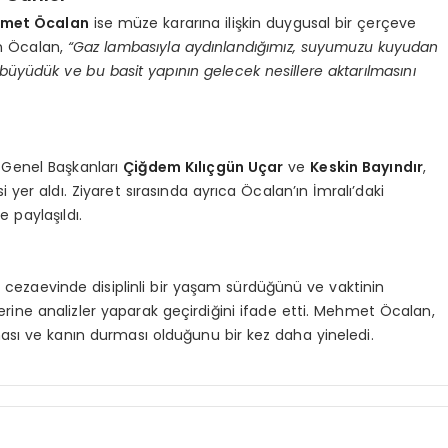
met Öcalan
ise müze kararına ilişkin duygusal bir çerçeve
en Öcalan,
“Gaz lambasıyla aydınlandığımız, suyumuzu kuyudan
 büyüdük ve bu basit yapının gelecek nesillere aktarılmasını
 Genel Başkanları
Çiğdem Kılıçgün Uçar
ve
Keskin Bayındır
,
si yer aldı. Ziyaret sırasında ayrıca Öcalan’ın İmralı’daki
 paylaşıldı.
ın cezaevinde disiplinli bir yaşam sürdüğünü ve vaktinin
ne analizler yaparak geçirdiğini ifade etti. Mehmet Öcalan,
sı ve kanın durması olduğunu bir kez daha yineledi.