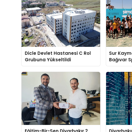
Dicle Devlet Hastanesi C Rol
Sur Kaym
Grubuna Yükseltildi
Bağıvar S
Genç Spor
Eğitim-Bir-Sen Diyarbakır 2
Diyarbakır