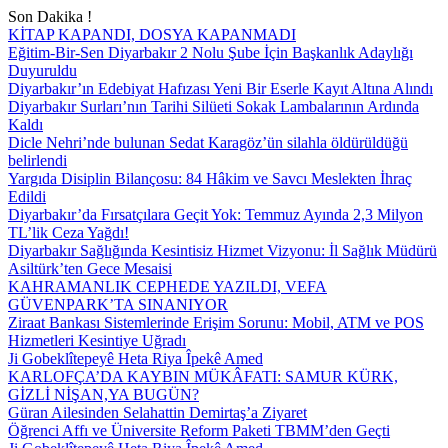
Son Dakika !
KİTAP KAPANDI, DOSYA KAPANMADI
Eğitim-Bir-Sen Diyarbakır 2 Nolu Şube İçin Başkanlık Adaylığı
Duyuruldu
Diyarbakır’ın Edebiyat Hafızası Yeni Bir Eserle Kayıt Altına Alındı
Diyarbakır Surları’nın Tarihi Silüeti Sokak Lambalarının Ardında
Kaldı
Dicle Nehri’nde bulunan Sedat Karagöz’ün silahla öldürüldüğü
belirlendi
Yargıda Disiplin Bilançosu: 84 Hâkim ve Savcı Meslekten İhraç
Edildi
Diyarbakır’da Fırsatçılara Geçit Yok: Temmuz Ayında 2,3 Milyon
TL’lik Ceza Yağdı!
Diyarbakır Sağlığında Kesintisiz Hizmet Vizyonu: İl Sağlık Müdürü
Asiltürk’ten Gece Mesaisi
KAHRAMANLIK CEPHEDE YAZILDI, VEFA
GÜVENPARK’TA SINANIYOR
Ziraat Bankası Sistemlerinde Erişim Sorunu: Mobil, ATM ve POS
Hizmetleri Kesintiye Uğradı
Ji Gobeklîtepeyê Heta Riya Îpekê Amed
KARLOFÇA’DA KAYBIN MÜKÂFATI: SAMUR KÜRK,
GİZLİ NİŞAN,YA BUGÜN?
Güran Ailesinden Selahattin Demirtaş’a Ziyaret
Öğrenci Affı ve Üniversite Reform Paketi TBMM’den Geçti