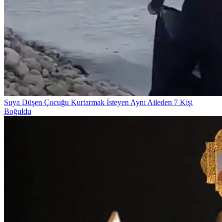
Suya Düşen Çocuğu Kurtarmak İsteyen Aynı Aileden 7 Kişi
Boğuldu