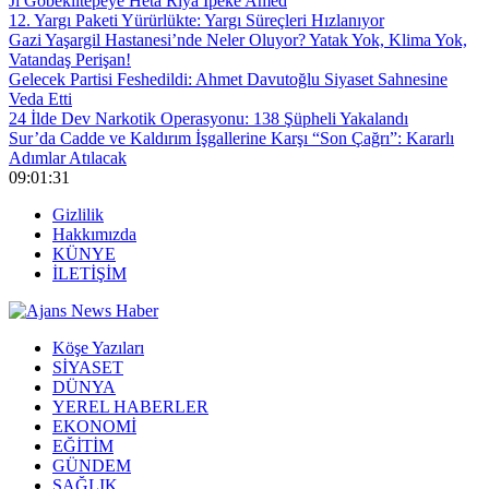
Ji Gobeklîtepeyê Heta Riya Îpekê Amed
12. Yargı Paketi Yürürlükte: Yargı Süreçleri Hızlanıyor
Gazi Yaşargil Hastanesi’nde Neler Oluyor? Yatak Yok, Klima Yok,
Vatandaş Perişan!
Gelecek Partisi Feshedildi: Ahmet Davutoğlu Siyaset Sahnesine
Veda Etti
24 İlde Dev Narkotik Operasyonu: 138 Şüpheli Yakalandı
Sur’da Cadde ve Kaldırım İşgallerine Karşı “Son Çağrı”: Kararlı
Adımlar Atılacak
09:01:33
Gizlilik
Hakkımızda
KÜNYE
İLETİŞİM
Köşe Yazıları
SİYASET
DÜNYA
YEREL HABERLER
EKONOMİ
EĞİTİM
GÜNDEM
SAĞLIK