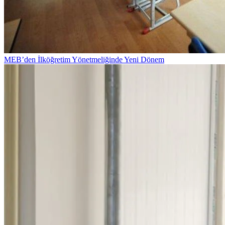
MEB’den İlköğretim Yönetmeliğinde Yeni Dönem