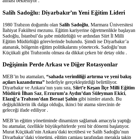
alması bekleniyor .
Salih Sadoğlu: Diyarbakır’ın Yeni Eğitim Lideri
1980 Trabzon doğumlu olan
Salih Sadoğlu
, Marmara Üniversitesi
İlahiyat Fakültesi mezunu. Eğitim kariyerine öğretmenlikle başlayan
Sadoğlu, İstanbul’da şube müdürlüğü ve ardından Siirt İl Milli
Eğitim Müdürlüğü görevlerinde bulundu. Şimdi ise Diyarbakır’a
atanarak, bölgenin eğitim politikalarını yönetecek. Sadoğlu’nun
Küçükali gibi Trabzonlu olması da dikkat çeken bir detay oldu .
Değişimin Perde Arkası ve Diğer Rotasyonlar
MEB’in bu atamaları,
“sahada verimliliği artırma ve yeni bakış
açıları kazandırma”
hedefiyle gerçekleştirdiği belirtiliyor.
Diyarbakır ve Ankara’nın yanı sıra,
Siirt’e Keşan İlçe Milli Eğitim
Müdürü İlhan Saz
,
Erzurum’a Aydın’dan Süleyman Ekici
,
Elazığ’a Trabzon’dan Beraat Şahin
gibi isimler atandı. Bu
değişikliklerin ilk dalga olduğu, ikinci bir atama sürecinin de
geleceği ifade ediliyor .
MEB’in eğitim yönetiminde dinamizm sağlamak amacıyla yaptığı
bu atamalar, özellikle büyükşehirlerde yeni bir dönemi başlatıyor.
Murat Küçükali’nin Ankara’daki tecrübesi ve Salih Sadoğlu’nun
Diyarbakır’daki yönetimi, eğitim camiası tarafından merakla takip