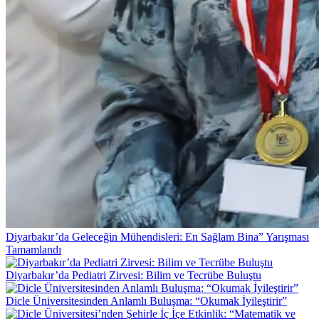
Diyarbakır’da Geleceğin Mühendisleri: En Sağlam Bina” Yarışması
Tamamlandı
Diyarbakır’da Pediatri Zirvesi: Bilim ve Tecrübe Buluştu
Dicle Üniversitesinden Anlamlı Buluşma: “Okumak İyileştirir”