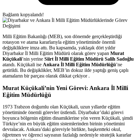
Bağlantı kopyalandı!
Milli Eğitim Bakanlığı (MEB), son dönemde gerçekleştirdiği
rotasyon ve atama kararlarıyla eğitim yönetiminde önemli
değişikliklere imza attı. Bu kapsamda, yaklaşık dört yıldır
Diyarbakır İl Milli Eğitim Müdürü olarak görev yapan
Murat
Küçükali
’nin yerine
Siirt İl Milli Eğitim Müdürü Salih Sadoğlu
atandı. Küçükali ise
Ankara İl Milli Eğitim Müdürlüğü
’ne
getirildi. Bu değişiklikler, MEB’in dokuz ilde yaptığı geniş çaplı
atamaların bir parçası olarak dikkat çekiyor .
Murat Küçükali’nin Yeni Görevi: Ankara İl Milli
Eğitim Müdürlüğü
1973 Trabzon doğumlu olan Küçükali, uzun yıllardır eğitim
yönetiminde önemli görevler üstlendi. Diyarbakır’daki görevi
boyunca bölgenin eğitim dinamiklerine yön veren Küçükali, şimdi
Türkiye’nin en büyük eğitim sistemlerinden birinin yönetimini
devralacak. Ankara’daki göreviyle birlikte, başkentteki okul,
öğretmen ve öğrenci sayısının fazlalığı nedeniyle stratejik kararlar