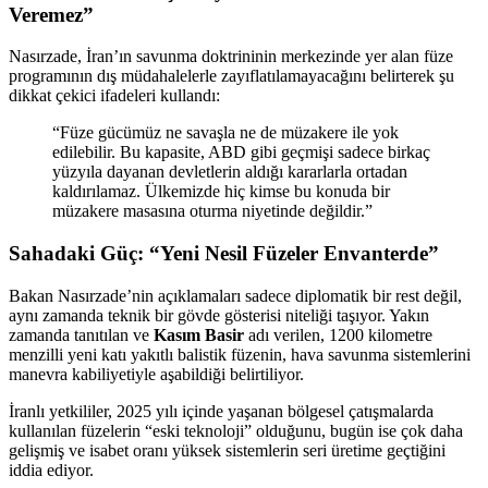
Veremez”
Nasırzade, İran’ın savunma doktrininin merkezinde yer alan füze
programının dış müdahalelerle zayıflatılamayacağını belirterek şu
dikkat çekici ifadeleri kullandı:
“Füze gücümüz ne savaşla ne de müzakere ile yok
edilebilir. Bu kapasite, ABD gibi geçmişi sadece birkaç
yüzyıla dayanan devletlerin aldığı kararlarla ortadan
kaldırılamaz. Ülkemizde hiç kimse bu konuda bir
müzakere masasına oturma niyetinde değildir.”
Sahadaki Güç: “Yeni Nesil Füzeler Envanterde”
Bakan Nasırzade’nin açıklamaları sadece diplomatik bir rest değil,
aynı zamanda teknik bir gövde gösterisi niteliği taşıyor. Yakın
zamanda tanıtılan ve
Kasım Basir
adı verilen, 1200 kilometre
menzilli yeni katı yakıtlı balistik füzenin, hava savunma sistemlerini
manevra kabiliyetiyle aşabildiği belirtiliyor.
İranlı yetkililer, 2025 yılı içinde yaşanan bölgesel çatışmalarda
kullanılan füzelerin “eski teknoloji” olduğunu, bugün ise çok daha
gelişmiş ve isabet oranı yüksek sistemlerin seri üretime geçtiğini
iddia ediyor.