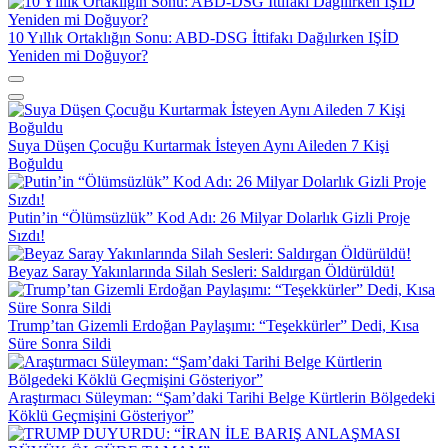
10 Yıllık Ortaklığın Sonu: ABD-DSG İttifakı Dağılırken IŞİD
Yeniden mi Doğuyor?
Suya Düşen Çocuğu Kurtarmak İsteyen Aynı Aileden 7 Kişi
Boğuldu
Putin’in “Ölümsüzlük” Kod Adı: 26 Milyar Dolarlık Gizli Proje
Sızdı!
Beyaz Saray Yakınlarında Silah Sesleri: Saldırgan Öldürüldü!
Trump’tan Gizemli Erdoğan Paylaşımı: “Teşekkürler” Dedi, Kısa
Süre Sonra Sildi
Araştırmacı Süleyman: “Şam’daki Tarihi Belge Kürtlerin Bölgedeki
Köklü Geçmişini Gösteriyor”