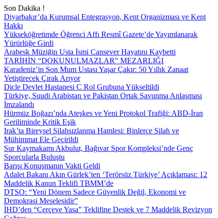
Son Dakika !
Diyarbakır’da Kurumsal Entegrasyon, Kent Organizması ve Kent
Hakkı
Yükseköğretimde Öğrenci Affı Resmî Gazete’de Yayımlanarak
Yürürlüğe Girdi
Arabesk Müziğin Usta İsmi Cansever Hayatını Kaybetti
TARİHİN “DOKUNULMAZLAR” MEZARLIĞI
Karadeniz’in Son Mum Ustası Yaşar Çakır: 50 Yıllık Zanaat
Yetiştirecek Çırak Arıyor
Dicle Devlet Hastanesi C Rol Grubuna Yükseltildi
Türkiye, Suudi Arabistan ve Pakistan Ortak Savunma Anlaşması
İmzalandı
Hürmüz Boğazı’nda Ateşkes ve Yeni Protokol Trafiği: ABD-İran
Geriliminde Kritik Eşik
Irak’ta Bireysel Silahsızlanma Hamlesi: Binlerce Silah ve
Mühimmat Ele Geçirildi
Sur Kaymakamı Akbulut, Bağıvar Spor Kompleksi’nde Genç
Sporcularla Buluştu
Barışı Konuşmanın Vakti Geldi
Adalet Bakanı Akın Gürlek’ten ‘Terörsüz Türkiye’ Açıklaması: 12
Maddelik Kanun Teklifi TBMM’de
DTSO: “Yeni Dönem Sadece Güvenlik Değil, Ekonomi ve
Demokrasi Meselesidir”
İHD’den “Çerçeve Yasa” Teklifine Destek ve 7 Maddelik Revizyon