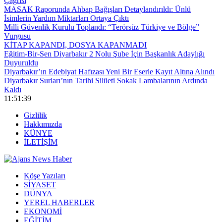
Çağrısı
MASAK Raporunda Ahbap Bağışları Detaylandırıldı: Ünlü
İsimlerin Yardım Miktarları Ortaya Çıktı
Milli Güvenlik Kurulu Toplandı: “Terörsüz Türkiye ve Bölge”
Vurgusu
KİTAP KAPANDI, DOSYA KAPANMADI
Eğitim-Bir-Sen Diyarbakır 2 Nolu Şube İçin Başkanlık Adaylığı
Duyuruldu
Diyarbakır’ın Edebiyat Hafızası Yeni Bir Eserle Kayıt Altına Alındı
Diyarbakır Surları’nın Tarihi Silüeti Sokak Lambalarının Ardında
Kaldı
11:51:40
Gizlilik
Hakkımızda
KÜNYE
İLETİŞİM
Köşe Yazıları
SİYASET
DÜNYA
YEREL HABERLER
EKONOMİ
EĞİTİM