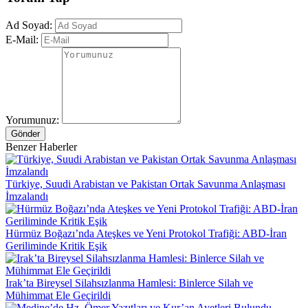
Ad Soyad:
E-Mail:
Yorumunuz:
Gönder
Benzer Haberler
Türkiye, Suudi Arabistan ve Pakistan Ortak Savunma Anlaşması
İmzalandı
Hürmüz Boğazı’nda Ateşkes ve Yeni Protokol Trafiği: ABD-İran
Geriliminde Kritik Eşik
Irak’ta Bireysel Silahsızlanma Hamlesi: Binlerce Silah ve
Mühimmat Ele Geçirildi