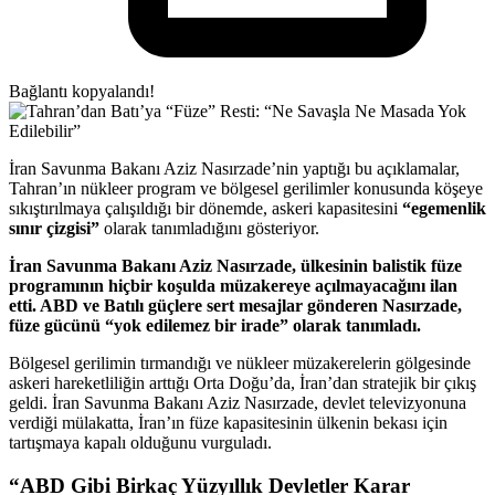
Bağlantı kopyalandı!
İran Savunma Bakanı Aziz Nasırzade’nin yaptığı bu açıklamalar,
Tahran’ın nükleer program ve bölgesel gerilimler konusunda köşeye
sıkıştırılmaya çalışıldığı bir dönemde, askeri kapasitesini
“egemenlik
sınır çizgisi”
olarak tanımladığını gösteriyor.
İran Savunma Bakanı Aziz Nasırzade, ülkesinin balistik füze
programının hiçbir koşulda müzakereye açılmayacağını ilan
etti. ABD ve Batılı güçlere sert mesajlar gönderen Nasırzade,
füze gücünü “yok edilemez bir irade” olarak tanımladı.
Bölgesel gerilimin tırmandığı ve nükleer müzakerelerin gölgesinde
askeri hareketliliğin arttığı Orta Doğu’da, İran’dan stratejik bir çıkış
geldi. İran Savunma Bakanı Aziz Nasırzade, devlet televizyonuna
verdiği mülakatta, İran’ın füze kapasitesinin ülkenin bekası için
tartışmaya kapalı olduğunu vurguladı.
“ABD Gibi Birkaç Yüzyıllık Devletler Karar