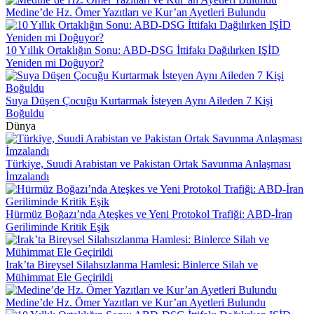
Medine’de Hz. Ömer Yazıtları ve Kur’an Ayetleri Bulundu
10 Yıllık Ortaklığın Sonu: ABD-DSG İttifakı Dağılırken IŞİD
Yeniden mi Doğuyor?
Suya Düşen Çocuğu Kurtarmak İsteyen Aynı Aileden 7 Kişi
Boğuldu
Dünya
Türkiye, Suudi Arabistan ve Pakistan Ortak Savunma Anlaşması
İmzalandı
Hürmüz Boğazı’nda Ateşkes ve Yeni Protokol Trafiği: ABD-İran
Geriliminde Kritik Eşik
Irak’ta Bireysel Silahsızlanma Hamlesi: Binlerce Silah ve
Mühimmat Ele Geçirildi
Medine’de Hz. Ömer Yazıtları ve Kur’an Ayetleri Bulundu