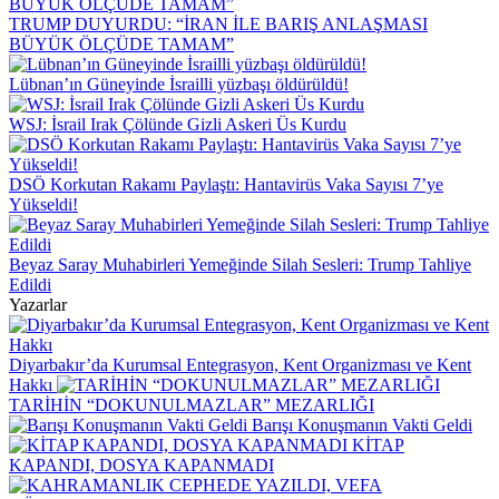
TRUMP DUYURDU: “İRAN İLE BARIŞ ANLAŞMASI
BÜYÜK ÖLÇÜDE TAMAM”
Lübnan’ın Güneyinde İsrailli yüzbaşı öldürüldü!
WSJ: İsrail Irak Çölünde Gizli Askeri Üs Kurdu
DSÖ Korkutan Rakamı Paylaştı: Hantavirüs Vaka Sayısı 7’ye
Yükseldi!
Beyaz Saray Muhabirleri Yemeğinde Silah Sesleri: Trump Tahliye
Edildi
Yazarlar
Diyarbakır’da Kurumsal Entegrasyon, Kent Organizması ve Kent
Hakkı
TARİHİN “DOKUNULMAZLAR” MEZARLIĞI
Barışı Konuşmanın Vakti Geldi
KİTAP
KAPANDI, DOSYA KAPANMADI