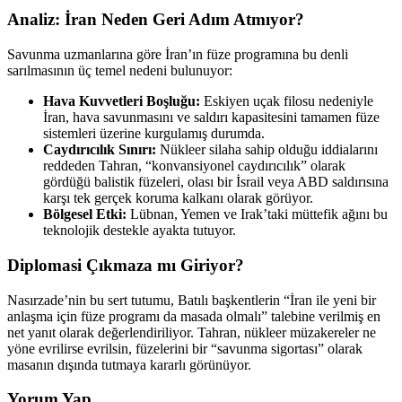
Analiz: İran Neden Geri Adım Atmıyor?
Savunma uzmanlarına göre İran’ın füze programına bu denli
sarılmasının üç temel nedeni bulunuyor:
Hava Kuvvetleri Boşluğu:
Eskiyen uçak filosu nedeniyle
İran, hava savunmasını ve saldırı kapasitesini tamamen füze
sistemleri üzerine kurgulamış durumda.
Caydırıcılık Sınırı:
Nükleer silaha sahip olduğu iddialarını
reddeden Tahran, “konvansiyonel caydırıcılık” olarak
gördüğü balistik füzeleri, olası bir İsrail veya ABD saldırısına
karşı tek gerçek koruma kalkanı olarak görüyor.
Bölgesel Etki:
Lübnan, Yemen ve Irak’taki müttefik ağını bu
teknolojik destekle ayakta tutuyor.
Diplomasi Çıkmaza mı Giriyor?
Nasırzade’nin bu sert tutumu, Batılı başkentlerin “İran ile yeni bir
anlaşma için füze programı da masada olmalı” talebine verilmiş en
net yanıt olarak değerlendiriliyor. Tahran, nükleer müzakereler ne
yöne evrilirse evrilsin, füzelerini bir “savunma sigortası” olarak
masanın dışında tutmaya kararlı görünüyor.
Yorum Yap