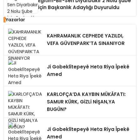
Eğitim-Bir-Sen Diyarbakır 2 Nolu Şube
İçin Başkanlık Adaylığı Duyuruldu
Yazarlar
KAHRAMANLIK CEPHEDE YAZILDI,
VEFA GÜVENPARK’TA SINANIYOR
Ji Gobeklîtepeyê Heta Riya Îpekê
Amed
KARLOFÇA’DA KAYBIN MÜKÂFATI:
SAMUR KÜRK, GİZLİ NİŞAN,YA
BUGÜN?
Ji Gobeklîtepeyê Heta Riya Îpekê
Amed