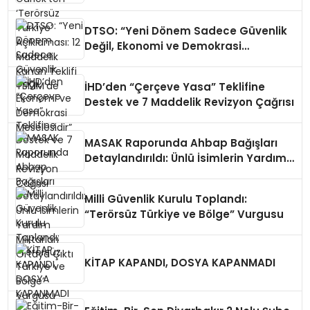
Maddelik Kanun Teklifi TBMM’de
DTSO: “Yeni Dönem Sadece Güvenlik
Değil, Ekonomi ve Demokrasi
Meselesidir”
İHD’den “Çerçeve Yasa” Teklifine
Destek ve 7 Maddelik Revizyon Çağrısı
MASAK Raporunda Ahbap Bağışları
Detaylandırıldı: Ünlü İsimlerin Yardım
Miktarları Ortaya Çıktı
Milli Güvenlik Kurulu Toplandı:
“Terörsüz Türkiye ve Bölge” Vurgusu
KİTAP KAPANDI, DOSYA KAPANMADI