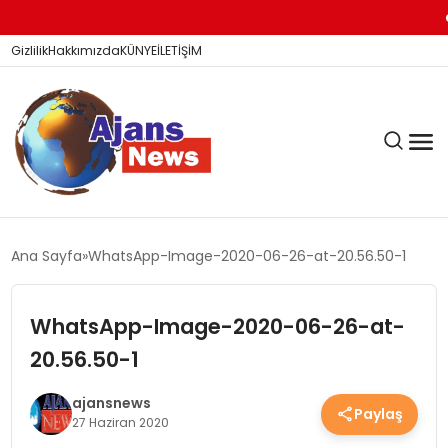
Dicl
Gizlilik
Hakkımızda
KÜNYE
İLETİŞİM
KÖŞE YAZILARI
Ana Sayfa
WhatsApp-Image-2020-06-26-at-20.56.50-1
WhatsApp-Image-2020-06-26-at-
SİYASET
20.56.50-1
DÜNYA
ajansnews
Paylaş
27 Haziran 2020