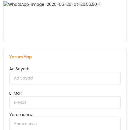
YEREL HABERLER
EKONOMİ
EĞİTİM
Yorum Yap
Ad Soyad:
GÜNDEM
E-Mail:
SAĞLIK
Yorumunuz:
SPOR