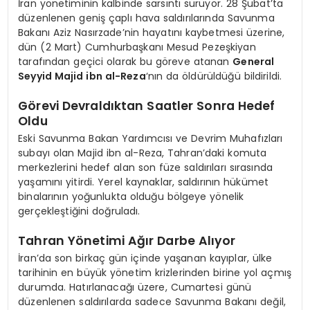
İran yönetiminin kalbinde sarsıntı sürüyor. 28 Şubat’ta
düzenlenen geniş çaplı hava saldırılarında Savunma
Bakanı Aziz Nasırzade’nin hayatını kaybetmesi üzerine,
dün (2 Mart) Cumhurbaşkanı Mesud Pezeşkiyan
tarafından geçici olarak bu göreve atanan
General
Seyyid Majid ibn al-Reza
‘nın da öldürüldüğü bildirildi.
Görevi Devraldıktan Saatler Sonra Hedef
Oldu
Eski Savunma Bakan Yardımcısı ve Devrim Muhafızları
subayı olan Majid ibn al-Reza, Tahran’daki komuta
merkezlerini hedef alan son füze saldırıları sırasında
yaşamını yitirdi. Yerel kaynaklar, saldırının hükümet
binalarının yoğunlukta olduğu bölgeye yönelik
gerçekleştiğini doğruladı.
Tahran Yönetimi Ağır Darbe Alıyor
İran’da son birkaç gün içinde yaşanan kayıplar, ülke
tarihinin en büyük yönetim krizlerinden birine yol açmış
durumda. Hatırlanacağı üzere, Cumartesi günü
düzenlenen saldırılarda sadece Savunma Bakanı değil,