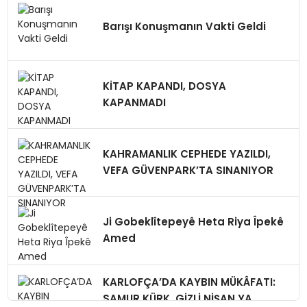
Barışı Konuşmanın Vakti Geldi
KİTAP KAPANDI, DOSYA
KAPANMADI
KAHRAMANLIK CEPHEDE YAZILDI,
VEFA GÜVENPARK’TA SINANIYOR
Ji Gobeklîtepeyê Heta Riya Îpekê
Amed
KARLOFÇA’DA KAYBIN MÜKÂFATI:
SAMUR KÜRK, GİZLİ NİŞAN,YA