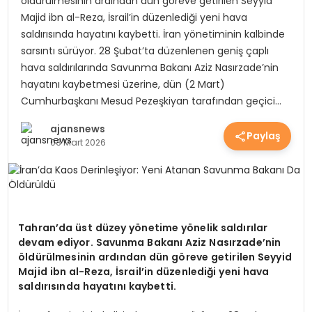
öldürülmesinin ardından dün göreve getirilen Seyyid
EKONOMİ
Majid ibn al-Reza, İsrail’in düzenlediği yeni hava
saldırısında hayatını kaybetti. İran yönetiminin kalbinde
sarsıntı sürüyor. 28 Şubat’ta düzenlenen geniş çaplı
hava saldırılarında Savunma Bakanı Aziz Nasırzade’nin
EĞİTİM
hayatını kaybetmesi üzerine, dün (2 Mart)
Cumhurbaşkanı Mesud Pezeşkiyan tarafından geçici…
GÜNDEM
ajansnews
Paylaş
03 Mart 2026
SAĞLIK
SPOR
Tahran’da üst düzey yönetime yönelik saldırılar
devam ediyor. Savunma Bakanı Aziz Nasırzade’nin
öldürülmesinin ardından dün göreve getirilen Seyyid
Majid ibn al-Reza, İsrail’in düzenlediği yeni hava
saldırısında hayatını kaybetti.