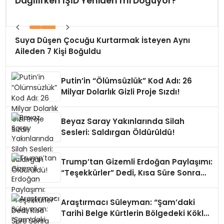
Dağılırken IŞİD Yeniden mi Doğuyor?
Suya Düşen Çocuğu Kurtarmak İsteyen Aynı
Aileden 7 Kişi Boğuldu
Putin’in “Ölümsüzlük” Kod Adı: 26
Milyar Dolarlık Gizli Proje Sızdı!
Beyaz Saray Yakınlarında Silah
Sesleri: Saldırgan Öldürüldü!
Trump’tan Gizemli Erdoğan Paylaşımı:
“Teşekkürler” Dedi, Kısa Süre Sonra
Sildi
Araştırmacı Süleyman: “Şam’daki
Tarihi Belge Kürtlerin Bölgedeki Köklü