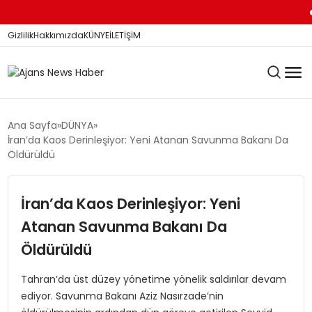
Ka
Gizlilik
Hakkımızda
KÜNYE
İLETİŞİM
KÖŞE YAZILARI
Ana Sayfa
DÜNYA
İran’da Kaos Derinleşiyor: Yeni Atanan Savunma Bakanı Da
Öldürüldü
SİYASET
İran’da Kaos Derinleşiyor: Yeni
Atanan Savunma Bakanı Da
DÜNYA
Öldürüldü
YEREL HABERLER
Tahran’da üst düzey yönetime yönelik saldırılar devam
ediyor. Savunma Bakanı Aziz Nasırzade’nin