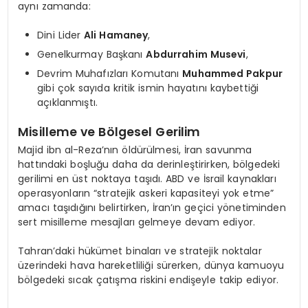
aynı zamanda:
Dini Lider
Ali Hamaney
,
Genelkurmay Başkanı
Abdurrahim Musevi
,
Devrim Muhafızları Komutanı
Muhammed Pakpur
gibi çok sayıda kritik ismin hayatını kaybettiği
açıklanmıştı.
Misilleme ve Bölgesel Gerilim
Majid ibn al-Reza’nın öldürülmesi, İran savunma
hattındaki boşluğu daha da derinleştirirken, bölgedeki
gerilimi en üst noktaya taşıdı. ABD ve İsrail kaynakları
operasyonların “stratejik askeri kapasiteyi yok etme”
amacı taşıdığını belirtirken, İran’ın geçici yönetiminden
sert misilleme mesajları gelmeye devam ediyor.
Tahran’daki hükümet binaları ve stratejik noktalar
üzerindeki hava hareketliliği sürerken, dünya kamuoyu
bölgedeki sıcak çatışma riskini endişeyle takip ediyor.