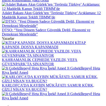
Barışı Konuşmanın Vakti Geldi
Adalet Bakanı Akın Gürlek’ten ‘Terörsüz Türkiye’ Açıklaması: 12
Maddelik Kanun Teklifi TBMM’de
DTSO: “Yeni Dönem Sadece Güvenlik Değil, Ekonomi ve
Demokrasi Meselesidir”
Yazarlar
KİTAP
KAPANDI, DOSYA KAPANMADI
KAHRAMANLIK CEPHEDE YAZILDI, VEFA
GÜVENPARK’TA SINANIYOR
Ji Gobeklîtepeyê Heta
Riya Îpekê Amed
KARLOFÇA’DA KAYBIN MÜKÂFATI: SAMUR KÜRK,
GİZLİ NİŞAN,YA BUGÜN?
Ji Gobeklîtepeyê Heta
Riya Îpekê Amed