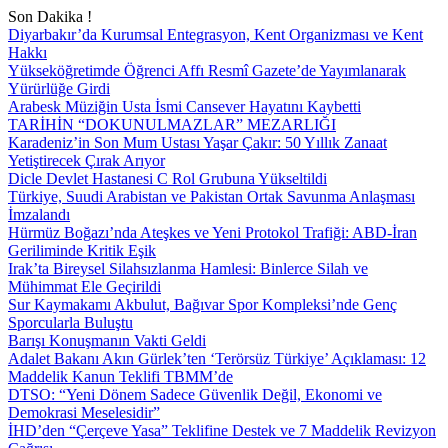
Son Dakika !
Diyarbakır’da Kurumsal Entegrasyon, Kent Organizması ve Kent
Hakkı
Yükseköğretimde Öğrenci Affı Resmî Gazete’de Yayımlanarak
Yürürlüğe Girdi
Arabesk Müziğin Usta İsmi Cansever Hayatını Kaybetti
TARİHİN “DOKUNULMAZLAR” MEZARLIĞI
Karadeniz’in Son Mum Ustası Yaşar Çakır: 50 Yıllık Zanaat
Yetiştirecek Çırak Arıyor
Dicle Devlet Hastanesi C Rol Grubuna Yükseltildi
Türkiye, Suudi Arabistan ve Pakistan Ortak Savunma Anlaşması
İmzalandı
Hürmüz Boğazı’nda Ateşkes ve Yeni Protokol Trafiği: ABD-İran
Geriliminde Kritik Eşik
Irak’ta Bireysel Silahsızlanma Hamlesi: Binlerce Silah ve
Mühimmat Ele Geçirildi
Sur Kaymakamı Akbulut, Bağıvar Spor Kompleksi’nde Genç
Sporcularla Buluştu
Barışı Konuşmanın Vakti Geldi
Adalet Bakanı Akın Gürlek’ten ‘Terörsüz Türkiye’ Açıklaması: 12
Maddelik Kanun Teklifi TBMM’de
DTSO: “Yeni Dönem Sadece Güvenlik Değil, Ekonomi ve
Demokrasi Meselesidir”
İHD’den “Çerçeve Yasa” Teklifine Destek ve 7 Maddelik Revizyon