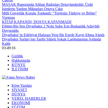
Çağrısı
MASAK Raporunda Ahbap Bağışları Detaylandırıldı: Ünlü
İsimlerin Yardım Miktarları Ortaya Çıktı
Milli Güvenlik Kurulu Toplandı: “Terörsüz Türkiye ve Bölge”
Vurgusu
KİTAP KAPANDI, DOSYA KAPANMADI
Eğitim-Bir-Sen Diyarbakır 2 Nolu Şube İçin Başkanlık Adaylığı
Duyuruldu
Diyarbakır’ın Edebiyat Hafızası Yeni Bir Eserle Kayıt Altına Alındı
Diyarbakır Surları’nın Tarihi Silüeti Sokak Lambalarının Ardında
Kaldı
03:49:16
Gizlilik
Hakkımızda
KÜNYE
İLETİŞİM
Köşe Yazıları
SİYASET
DÜNYA
YEREL HABERLER
EKONOMİ
EĞİTİM