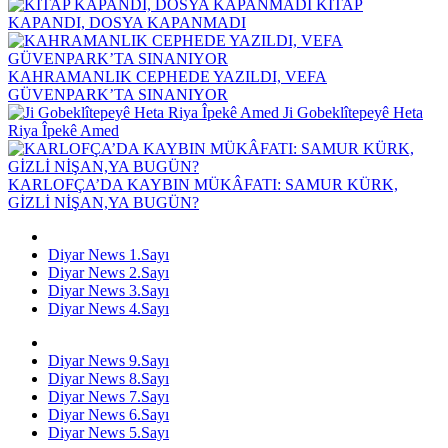
KİTAP
KAPANDI, DOSYA KAPANMADI
KAHRAMANLIK CEPHEDE YAZILDI, VEFA
GÜVENPARK’TA SINANIYOR
Ji Gobeklîtepeyê Heta
Riya Îpekê Amed
KARLOFÇA’DA KAYBIN MÜKÂFATI: SAMUR KÜRK,
GİZLİ NİŞAN,YA BUGÜN?
Diyar News 1.Sayı
Diyar News 2.Sayı
Diyar News 3.Sayı
Diyar News 4.Sayı
Diyar News 9.Sayı
Diyar News 8.Sayı
Diyar News 7.Sayı
Diyar News 6.Sayı
Diyar News 5.Sayı