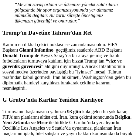
“Mevcut savaş ortamı ve ülkemize yönelik saldırıların
gölgesinde bir spor organizasyonunda yer almamız
mümkün değildir. Bu zorlu süreçte önceliğimiz
ülkemizin güvenliği ve onurudur.”
Trump’ın Davetine Tahran’dan Ret
Kararın en dikkat çekici noktası ise zamanlaması oldu. FIFA
Başkanı
Gianni Infantino
, geçtiğimiz saatlerde ABD Başkanı
Donald Trump
ile Beyaz Saray’da bir araya gelmiş ve İranlı
futbolcuların turnuvaya katılımı için bizzat Trump’tan
“vize ve
güvenlik güvencesi”
aldığını duyurmuştu. Ancak Infantino’nun
sosyal medya üzerinden paylaştığı bu “iyimser” mesaj, Tahran
tarafından kabul görmedi. İran hükümeti, Washington’dan gelen bu
diplomatik hamleyi karşılıksız bırakarak çekilme kararını
resmileştirdi.
G Grubu’nda Kartlar Yeniden Karılıyor
Turnuvanın başlamasına yalnızca
93 gün
kala gelen bu şok karar,
FIFA’nın planlarını altüst etti. İran, kura çekimi sonucunda
Belçika,
Yeni Zelanda ve Mısır
ile birlikte G Grubu’nda yer alıyordu.
Özellikle Los Angeles ve Seattle’da oynanması planlanan İran
maçlarının iptali, bilet satışları ve yayın hakları konusunda da büyük