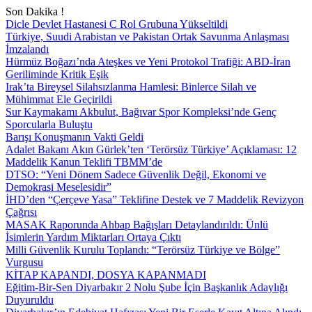
Son Dakika !
Dicle Devlet Hastanesi C Rol Grubuna Yükseltildi
Türkiye, Suudi Arabistan ve Pakistan Ortak Savunma Anlaşması
İmzalandı
Hürmüz Boğazı’nda Ateşkes ve Yeni Protokol Trafiği: ABD-İran
Geriliminde Kritik Eşik
Irak’ta Bireysel Silahsızlanma Hamlesi: Binlerce Silah ve
Mühimmat Ele Geçirildi
Sur Kaymakamı Akbulut, Bağıvar Spor Kompleksi’nde Genç
Sporcularla Buluştu
Barışı Konuşmanın Vakti Geldi
Adalet Bakanı Akın Gürlek’ten ‘Terörsüz Türkiye’ Açıklaması: 12
Maddelik Kanun Teklifi TBMM’de
DTSO: “Yeni Dönem Sadece Güvenlik Değil, Ekonomi ve
Demokrasi Meselesidir”
İHD’den “Çerçeve Yasa” Teklifine Destek ve 7 Maddelik Revizyon
Çağrısı
MASAK Raporunda Ahbap Bağışları Detaylandırıldı: Ünlü
İsimlerin Yardım Miktarları Ortaya Çıktı
Milli Güvenlik Kurulu Toplandı: “Terörsüz Türkiye ve Bölge”
Vurgusu
KİTAP KAPANDI, DOSYA KAPANMADI
Eğitim-Bir-Sen Diyarbakır 2 Nolu Şube İçin Başkanlık Adaylığı
Duyuruldu