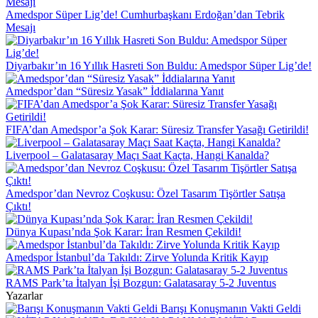
Amedspor Süper Lig’de! Cumhurbaşkanı Erdoğan’dan Tebrik
Mesajı
Diyarbakır’ın 16 Yıllık Hasreti Son Buldu: Amedspor Süper Lig’de!
Amedspor’dan “Süresiz Yasak” İddialarına Yanıt
FIFA’dan Amedspor’a Şok Karar: Süresiz Transfer Yasağı Getirildi!
Liverpool – Galatasaray Maçı Saat Kaçta, Hangi Kanalda?
Amedspor’dan Nevroz Coşkusu: Özel Tasarım Tişörtler Satışa
Çıktı!
Dünya Kupası’nda Şok Karar: İran Resmen Çekildi!
Amedspor İstanbul’da Takıldı: Zirve Yolunda Kritik Kayıp
RAMS Park’ta İtalyan İşi Bozgun: Galatasaray 5-2 Juventus
Yazarlar
Barışı Konuşmanın Vakti Geldi