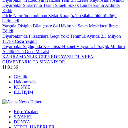
Diyarbakır’ın Edebiyat Hafızası Yeni Bir Eserle Kayıt Altına Alındı
Diyarbakır Surları’nın Tarihi Silüeti Sokak Lambalarının Ardında
Kaldı
Dicle Nehri’nde bulunan Sedat Karagöz’ün silahla öldürüldüğü
belirlendi
Yargıda Disiplin Bilançosu: 84 Hâkim ve Savcı Meslekten İhraç
Edildi
Diyarbakır’da Fırsatçılara Geçit Yok: Temmuz Ayında 2,3 Milyon
TL’lik Ceza Yağdı!
Diyarbakır Sağlığında Kesintisiz Hizmet Vizyonu: İl Sağlık Müdürü
Asiltürk’ten Gece Mesaisi
KAHRAMANLIK CEPHEDE YAZILDI, VEFA
GÜVENPARK’TA SINANIYOR
11:31:37
Gizlilik
Hakkımızda
KÜNYE
İLETİŞİM
Köşe Yazıları
SİYASET
DÜNYA
YEREL HABERLER