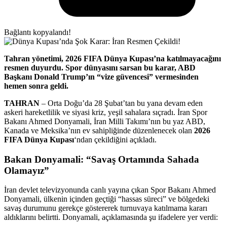
Bağlantı kopyalandı!
Tahran yönetimi, 2026 FIFA Dünya Kupası’na katılmayacağını
resmen duyurdu. Spor dünyasını sarsan bu karar, ABD
Başkanı Donald Trump’ın “vize güvencesi” vermesinden
hemen sonra geldi.
TAHRAN
– Orta Doğu’da 28 Şubat’tan bu yana devam eden
askeri hareketlilik ve siyasi kriz, yeşil sahalara sıçradı. İran Spor
Bakanı Ahmed Donyamali, İran Milli Takımı’nın bu yaz ABD,
Kanada ve Meksika’nın ev sahipliğinde düzenlenecek olan
2026
FIFA Dünya Kupası
‘ndan çekildiğini açıkladı.
Bakan Donyamali: “Savaş Ortamında Sahada
Olamayız”
İran devlet televizyonunda canlı yayına çıkan Spor Bakanı Ahmed
Donyamali, ülkenin içinden geçtiği “hassas süreci” ve bölgedeki
savaş durumunu gerekçe göstererek turnuvaya katılmama kararı
aldıklarını belirtti. Donyamali, açıklamasında şu ifadelere yer verdi: