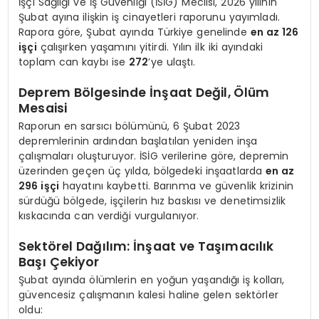
İşçi Sağlığı ve İş Güvenliği (İSİG) Meclisi, 2026 yılının
Şubat ayına ilişkin iş cinayetleri raporunu yayımladı.
Rapora göre, Şubat ayında Türkiye genelinde
en az 126
işçi
çalışırken yaşamını yitirdi. Yılın ilk iki ayındaki
toplam can kaybı ise
272
’ye ulaştı.
Deprem Bölgesinde İnşaat Değil, Ölüm
Mesaisi
Raporun en sarsıcı bölümünü, 6 Şubat 2023
depremlerinin ardından başlatılan yeniden inşa
çalışmaları oluşturuyor. İSİG verilerine göre, depremin
üzerinden geçen üç yılda, bölgedeki inşaatlarda
en az
296 işçi
hayatını kaybetti. Barınma ve güvenlik krizinin
sürdüğü bölgede, işçilerin hız baskısı ve denetimsizlik
kıskacında can verdiği vurgulanıyor.
Sektörel Dağılım: İnşaat ve Taşımacılık
Başı Çekiyor
Şubat ayında ölümlerin en yoğun yaşandığı iş kolları,
güvencesiz çalışmanın kalesi haline gelen sektörler
oldu: