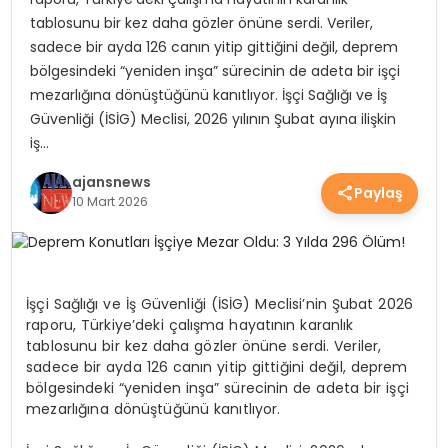
tablosunu bir kez daha gözler önüne serdi. Veriler,
YEREL HABERLER
sadece bir ayda 126 canın yitip gittiğini değil, deprem
bölgesindeki “yeniden inşa” sürecinin de adeta bir işçi
mezarlığına dönüştüğünü kanıtlıyor. İşçi Sağlığı ve İş
EKONOMİ
Güvenliği (İSİG) Meclisi, 2026 yılının Şubat ayına ilişkin
iş…
EĞİTİM
ajansnews
Paylaş
10 Mart 2026
GÜNDEM
İşçi Sağlığı ve İş Güvenliği (İSİG) Meclisi’nin Şubat 2026
SAĞLIK
raporu, Türkiye’deki çalışma hayatının karanlık
tablosunu bir kez daha gözler önüne serdi. Veriler,
sadece bir ayda 126 canın yitip gittiğini değil, deprem
bölgesindeki “yeniden inşa” sürecinin de adeta bir işçi
SPOR
mezarlığına dönüştüğünü kanıtlıyor.