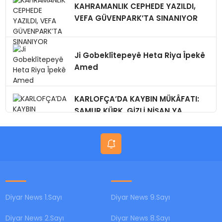
KAHRAMANLIK CEPHEDE YAZILDI,
VEFA GÜVENPARK’TA SINANIYOR
Ji Gobeklîtepeyê Heta Riya Îpekê
Amed
KARLOFÇA’DA KAYBIN MÜKÂFATI:
SAMUR KÜRK, GİZLİ NİŞAN,YA
BUGÜN?
Diyar News 1.Sayı
Diyar News 9.Sayı
Diyar News 2.Sayı
Diyar News 8.Sayı