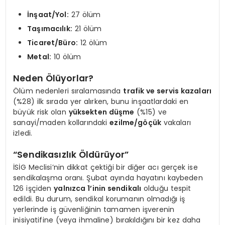
İnşaat/Yol:
27 ölüm
Taşımacılık:
21 ölüm
Ticaret/Büro:
12 ölüm
Metal:
10 ölüm
Neden Ölüyorlar?
Ölüm nedenleri sıralamasında
trafik ve servis kazaları
(%28) ilk sırada yer alırken, bunu inşaatlardaki en
büyük risk olan
yüksekten düşme
(%15) ve
sanayi/maden kollarındaki
ezilme/göçük
vakaları
izledi.
“Sendikasızlık Öldürüyor”
İSİG Meclisi’nin dikkat çektiği bir diğer acı gerçek ise
sendikalaşma oranı. Şubat ayında hayatını kaybeden
126 işçiden
yalnızca 1’inin sendikalı
olduğu tespit
edildi. Bu durum, sendikal korumanın olmadığı iş
yerlerinde iş güvenliğinin tamamen işverenin
inisiyatifine (veya ihmaline) bırakıldığını bir kez daha