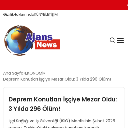
Dic
Gizlilik
Hakkımızda
KÜNYE
İLETİŞİM
KÖŞE YAZILARI
Ana Sayfa
EKONOMİ
Deprem Konutları İşçiye Mezar Oldu: 3 Yılda 296 Ölüm!
SİYASET
Deprem Konutları İşçiye Mezar Oldu:
3 Yılda 296 Ölüm!
DÜNYA
İşçi Sağlığı ve İş Güvenliği (İSİG) Meclisi’nin Şubat 2026
raporu, Türkiye’deki çalışma hayatının karanlık