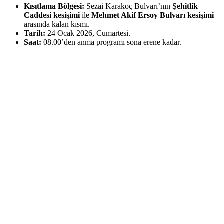
Kısıtlama Bölgesi:
Sezai Karakoç Bulvarı’nın
Şehitlik
Caddesi kesişimi
ile
Mehmet Akif Ersoy Bulvarı kesişimi
arasında kalan kısmı.
Tarih:
24 Ocak 2026, Cumartesi.
Saat:
08.00’den anma programı sona erene kadar.
Sürücülerin Dikkatine!
Valilik, hafta sonu trafiğe çıkacak olan vatandaşların mağduriyet
yaşamamaları adına alternatif güzergahları kullanmaları konusunda
uyarıda bulundu. Yolun, programın bitiminin ardından tekrar trafiğe
açılacağı bildirildi.
Haber: Cihat TOPRAK
Yorum Yap
Ad Soyad:
E-Mail: