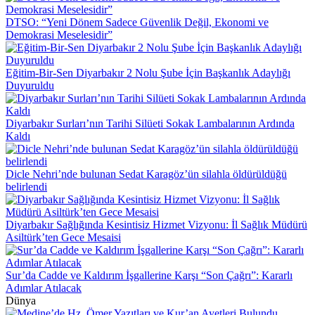
Asiltürk’ten Gece Mesaisi
Sur’da Cadde ve Kaldırım İşgallerine Karşı “Son Çağrı”: Kararlı
Adımlar Atılacak
Dünya
Medine’de Hz. Ömer Yazıtları ve Kur’an Ayetleri Bulundu
10 Yıllık Ortaklığın Sonu: ABD-DSG İttifakı Dağılırken IŞİD
Yeniden mi Doğuyor?
Suya Düşen Çocuğu Kurtarmak İsteyen Aynı Aileden 7 Kişi
Boğuldu
Putin’in “Ölümsüzlük” Kod Adı: 26 Milyar Dolarlık Gizli Proje
Sızdı!
Beyaz Saray Yakınlarında Silah Sesleri: Saldırgan Öldürüldü!