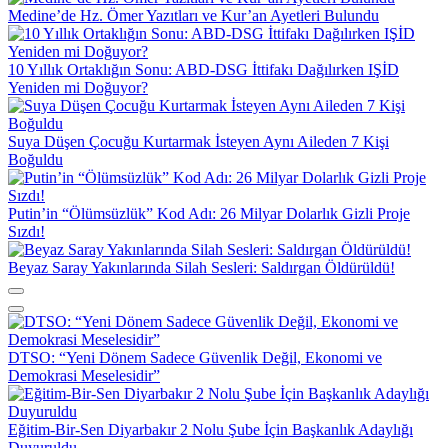
DTSO: “Yeni Dönem Sadece Güvenlik Değil, Ekonomi ve
Demokrasi Meselesidir”
Eğitim-Bir-Sen Diyarbakır 2 Nolu Şube İçin Başkanlık Adaylığı
Duyuruldu
Diyarbakır Surları’nın Tarihi Silüeti Sokak Lambalarının Ardında
Kaldı
Dicle Nehri’nde bulunan Sedat Karagöz’ün silahla öldürüldüğü
belirlendi
Diyarbakır Sağlığında Kesintisiz Hizmet Vizyonu: İl Sağlık Müdürü
Asiltürk’ten Gece Mesaisi
Sur’da Cadde ve Kaldırım İşgallerine Karşı “Son Çağrı”: Kararlı
Adımlar Atılacak