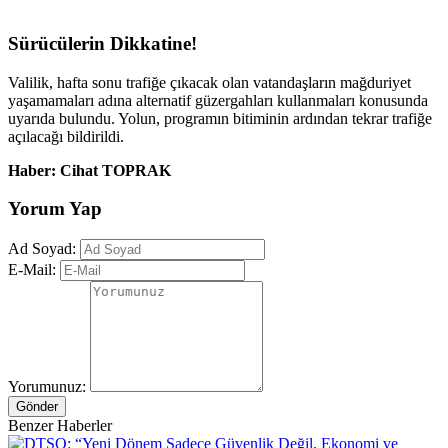
Yorumunuz:
Gönder
Benzer Haberler
DTSO: “Yeni Dönem Sadece Güvenlik Değil, Ekonomi ve
Demokrasi Meselesidir”
Eğitim-Bir-Sen Diyarbakır 2 Nolu Şube İçin Başkanlık Adaylığı
Duyuruldu
Diyarbakır Surları’nın Tarihi Silüeti Sokak Lambalarının Ardında
Kaldı
Dicle Nehri’nde bulunan Sedat Karagöz’ün silahla öldürüldüğü
belirlendi
Diyarbakır Sağlığında Kesintisiz Hizmet Vizyonu: İl Sağlık Müdürü