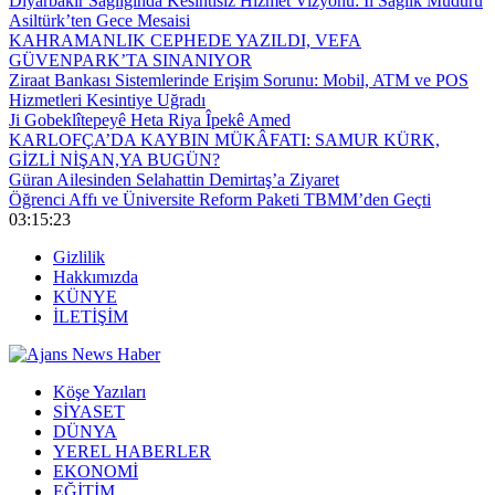
Diyarbakır Sağlığında Kesintisiz Hizmet Vizyonu: İl Sağlık Müdürü
Asiltürk’ten Gece Mesaisi
KAHRAMANLIK CEPHEDE YAZILDI, VEFA
GÜVENPARK’TA SINANIYOR
Ziraat Bankası Sistemlerinde Erişim Sorunu: Mobil, ATM ve POS
Hizmetleri Kesintiye Uğradı
Ji Gobeklîtepeyê Heta Riya Îpekê Amed
KARLOFÇA’DA KAYBIN MÜKÂFATI: SAMUR KÜRK,
GİZLİ NİŞAN,YA BUGÜN?
Güran Ailesinden Selahattin Demirtaş’a Ziyaret
Öğrenci Affı ve Üniversite Reform Paketi TBMM’den Geçti
03:15:23
Gizlilik
Hakkımızda
KÜNYE
İLETİŞİM
Köşe Yazıları
SİYASET
DÜNYA
YEREL HABERLER
EKONOMİ
EĞİTİM