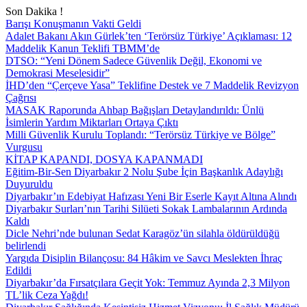
Son Dakika !
Barışı Konuşmanın Vakti Geldi
Adalet Bakanı Akın Gürlek’ten ‘Terörsüz Türkiye’ Açıklaması: 12
Maddelik Kanun Teklifi TBMM’de
DTSO: “Yeni Dönem Sadece Güvenlik Değil, Ekonomi ve
Demokrasi Meselesidir”
İHD’den “Çerçeve Yasa” Teklifine Destek ve 7 Maddelik Revizyon
Çağrısı
MASAK Raporunda Ahbap Bağışları Detaylandırıldı: Ünlü
İsimlerin Yardım Miktarları Ortaya Çıktı
Milli Güvenlik Kurulu Toplandı: “Terörsüz Türkiye ve Bölge”
Vurgusu
KİTAP KAPANDI, DOSYA KAPANMADI
Eğitim-Bir-Sen Diyarbakır 2 Nolu Şube İçin Başkanlık Adaylığı
Duyuruldu
Diyarbakır’ın Edebiyat Hafızası Yeni Bir Eserle Kayıt Altına Alındı
Diyarbakır Surları’nın Tarihi Silüeti Sokak Lambalarının Ardında
Kaldı
Dicle Nehri’nde bulunan Sedat Karagöz’ün silahla öldürüldüğü
belirlendi
Yargıda Disiplin Bilançosu: 84 Hâkim ve Savcı Meslekten İhraç
Edildi
Diyarbakır’da Fırsatçılara Geçit Yok: Temmuz Ayında 2,3 Milyon
TL’lik Ceza Yağdı!