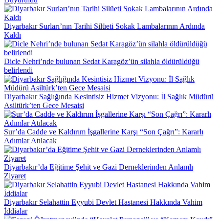
Diyarbakır’da Eğitime Şehit ve Gazi Derneklerinden Anlamlı
Ziyaret
Diyarbakır Selahattin Eyyubi Devlet Hastanesi Hakkında Vahim
İddialar
Ergani Öğretmenevi’nde “Hayalet Personel” ve “Kamera Kaydı”
İddiaları Çalkalanıyor!
Hüseyin Beyoğlu’nun da Yargılandığı Davada Karar Açıklandı
Yazarlar
Barışı Konuşmanın Vakti Geldi
KİTAP
KAPANDI, DOSYA KAPANMADI
KAHRAMANLIK CEPHEDE YAZILDI, VEFA
GÜVENPARK’TA SINANIYOR
Ji Gobeklîtepeyê Heta
Riya Îpekê Amed
KARLOFÇA’DA KAYBIN MÜKÂFATI: SAMUR KÜRK,