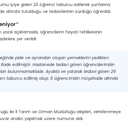
rumu iyiye giden 23 öğrenci taburcu edilerek yurtlarına
e altında tutulduğu ve tedavilerinin sürdüğü öğrenildi.
eniyor”
 yazılı açıklamada, öğrencilerin hayati tehlikesinin
delere yer verildi:
meğinde pide ve ayrandan oluşan yemeklerini yedikten
ı ifade edilmiştir. Hastanede tedavi gören öğrencilerimizin
i olan bulunmamaktadır. Ayakta ve yatarak tedavi gören 29
eden taburcu edilmiş olup, 6 öğrencimizin müşahade altında
lüğü ile İl Tarım ve Orman Müdürlüğü ekipleri, zehirlenmeye
uvar analizi yapılmak üzere numune aldı.