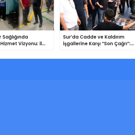
r Sağlığında
Sur’da Cadde ve Kaldırım
 Hizmet Vizyonu: İl
İşgallerine Karşı “Son Çağrı”:
dürü Asiltürk’ten
Kararlı Adımlar Atılacak
aisi