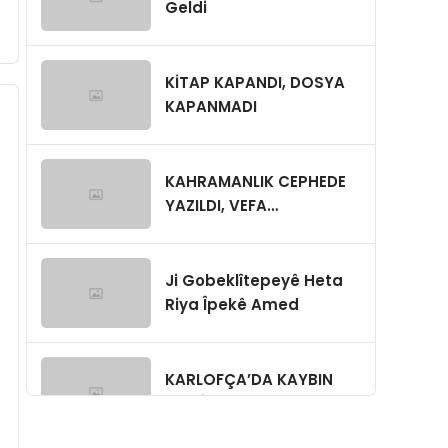
Geldi
KİTAP KAPANDI, DOSYA
KAPANMADI
KAHRAMANLIK CEPHEDE
YAZILDI, VEFA
GÜVENPARK’TA
SINANIYOR
Ji Gobeklîtepeyê Heta
Riya Îpekê Amed
KARLOFÇA’DA KAYBIN
MÜKÂFATI: SAMUR KÜRK,
GİZLİ NİŞAN,YA BUGÜN?