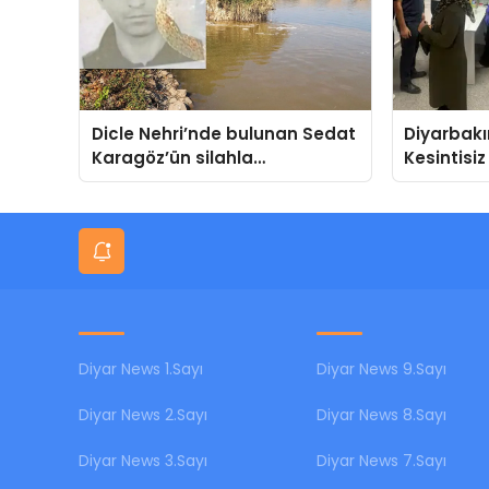
Dicle Nehri’nde bulunan Sedat
Diyarbakı
Karagöz’ün silahla
Kesintisiz
öldürüldüğü belirlendi
Sağlık Mü
Gece Mes
Diyar News 1.Sayı
Diyar News 9.Sayı
Diyar News 2.Sayı
Diyar News 8.Sayı
Diyar News 3.Sayı
Diyar News 7.Sayı