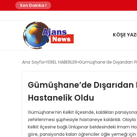
Son Dakika !
KÖŞE YAZI
Ana Sayfa
YEREL HABERLER
Gümüşhane’de Dışarıdan Pi
Gümüşhane’de Dışarıdan P
Hastanelik Oldu
Gümüşhane’nin Kelkit ilçesinde, kaldıkları pansiyona d
zehirlenmesi şüphesiyle hastaneye kaldırıldı. Olayla 
Kelkit ilçesine bağlı Ünlüpınar beldesindeki İmam H
göre, pansiyonda kalan öğrenciler öğle yemeği için 