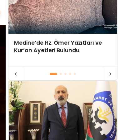
10 Yıl
Medine’de Hz. Ömer Yazıtları ve
İttifa
Kur’an Ayetleri Bulundu
Doğuy