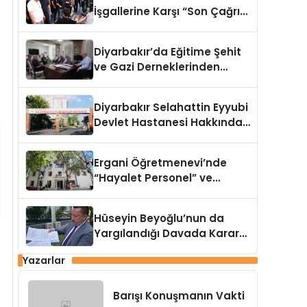
İşgallerine Karşı “Son Çağrı”:
Kararlı Adımlar Atılacak
Diyarbakır’da Eğitime Şehit
ve Gazi Derneklerinden
Anlamlı Ziyaret
Diyarbakır Selahattin Eyyubi
Devlet Hastanesi Hakkında
Vahim İddialar
Ergani Öğretmenevi’nde
“Hayalet Personel” ve
“Kamera Kaydı” İddiaları
Çalkalanıyor!
Hüseyin Beyoğlu’nun da
Yargılandığı Davada Karar
Açıklandı
Yazarlar
Barışı Konuşmanın Vakti