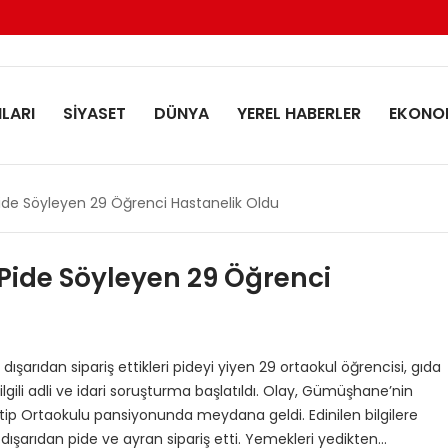
LARI
SİYASET
DÜNYA
YEREL HABERLER
EKONO
de Söyleyen 29 Öğrenci Hastanelik Oldu
ide Söyleyen 29 Öğrenci
ışarıdan sipariş ettikleri pideyi yiyen 29 ortaokul öğrencisi, gıda
ilgili adli ve idari soruşturma başlatıldı. Olay, Gümüşhane’nin
atip Ortaokulu pansiyonunda meydana geldi. Edinilen bilgilere
dışarıdan pide ve ayran sipariş etti. Yemekleri yedikten…