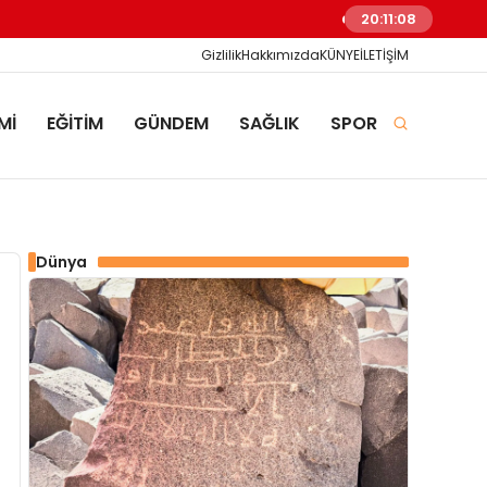
Barışı Konuşmanın Vakti 
20:11:09
Gizlilik
Hakkımızda
KÜNYE
İLETİŞİM
Mİ
EĞİTİM
GÜNDEM
SAĞLIK
SPOR
Dünya