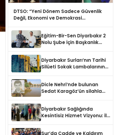
DTSO: “Yeni Dönem Sadece Güvenlik
Değil, Ekonomi ve Demokrasi
Meselesidir”
Eğitim-Bir-Sen Diyarbakır 2
Nolu Şube İçin Başkanlık
Adaylığı Duyuruldu
Diyarbakır Surları’nın Tarihi
Silüeti Sokak Lambalarının
Ardında Kaldı
Dicle Nehri’nde bulunan
Sedat Karagöz’ün silahla
öldürüldüğü belirlendi
Diyarbakır Sağlığında
Kesintisiz Hizmet Vizyonu: İl
Sağlık Müdürü Asiltürk’ten
Gece Mesaisi
Sur’da Cadde ve Kaldırım