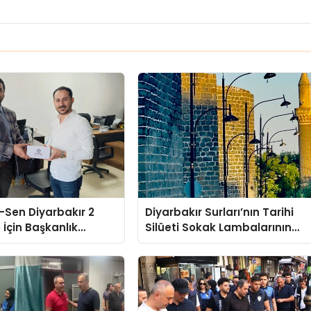
r-Sen Diyarbakır 2
Diyarbakır Surları’nın Tarihi
 İçin Başkanlık
Silüeti Sokak Lambalarının
Duyuruldu
Ardında Kaldı