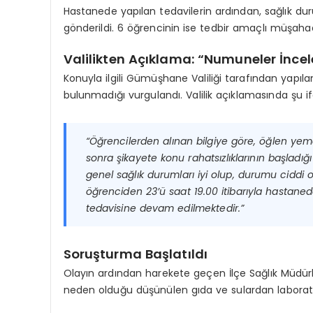
Hastanede yapılan tedavilerin ardından, sağlık du
gönderildi. 6 öğrencinin ise tedbir amaçlı müşahad
Valilikten Açıklama: “Numuneler İncel
Konuyla ilgili Gümüşhane Valiliği tarafından yapılan
bulunmadığı vurgulandı. Valilik açıklamasında şu ifa
“Öğrencilerden alınan bilgiye göre, öğlen ye
sonra şikayete konu rahatsızlıklarının başladığ
genel sağlık durumları iyi olup, durumu cidd
öğrenciden 23’ü saat 19.00 itibarıyla hastan
tedavisine devam edilmektedir.”
Soruşturma Başlatıldı
Olayın ardından harekete geçen İlçe Sağlık Müdür
neden olduğu düşünülen gıda ve sulardan laborat