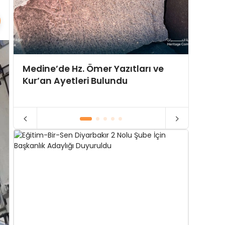
10 Yıl
Medine’de Hz. Ömer Yazıtları ve
İttifa
Kur’an Ayetleri Bulundu
Doğuy