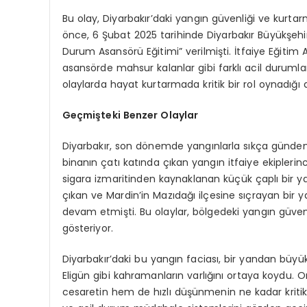
Bu olay, Diyarbakır’daki yangın güvenliği ve kurt
önce, 6 Şubat 2025 tarihinde Diyarbakır Büyükşehir
Durum Asansörü Eğitimi” verilmişti. İtfaiye Eğitim A
asansörde mahsur kalanlar gibi farklı acil durumlar
olaylarda hayat kurtarmada kritik bir rol oynadığı 
Geçmişteki Benzer Olaylar
Diyarbakır, son dönemde yangınlarla sıkça gündeme
binanın çatı katında çıkan yangın itfaiye ekipleri
sigara izmaritinden kaynaklanan küçük çaplı bir y
çıkan ve Mardin’in Mazıdağı ilçesine sıçrayan bir ya
devam etmişti. Bu olaylar, bölgedeki yangın güvenl
gösteriyor.
Diyarbakır’daki bu yangın faciası, bir yandan büyü
Eligün gibi kahramanların varlığını ortaya koydu. 
cesaretin hem de hızlı düşünmenin ne kadar kritik o