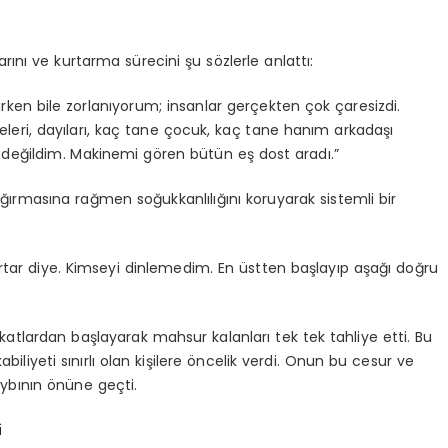
rını ve kurtarma sürecini şu sözlerle anlattı:
ırken bile zorlanıyorum; insanlar gerçekten çok çaresizdi.
eleri, dayıları, kaç tane çocuk, kaç tane hanım arkadaşı
e değildim. Makinemi gören bütün eş dost aradı.”
ağırmasına rağmen soğukkanlılığını koruyarak sistemli bir
rtar diye. Kimseyi dinlemedim. En üstten başlayıp aşağı doğru
atlardan başlayarak mahsur kalanları tek tek tahliye etti. Bu
abiliyeti sınırlı olan kişilere öncelik verdi. Onun bu cesur ve
ybının önüne geçti.
i