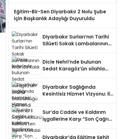
Eğitim-Bir-Sen Diyarbakır 2 Nolu Şube
İçin Başkanlık Adaylığı Duyuruldu
Diyarbakır Surları’nın Tarihi
Silüeti Sokak Lambalarının
Ardında Kaldı
Dicle Nehri’nde bulunan
Sedat Karagöz’ün silahla
öldürüldüğü belirlendi
Diyarbakır Sağlığında
Kesintisiz Hizmet Vizyonu: İl
Sağlık Müdürü Asiltürk’ten
Gece Mesaisi
Sur’da Cadde ve Kaldırım
İşgallerine Karşı “Son Çağrı”:
Kararlı Adımlar Atılacak
Diyarbakır’da Eğitime Şehit