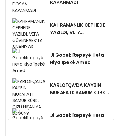
KAPANMADI
KAHRAMANLIK CEPHEDE
YAZILDI, VEFA
GÜVENPARK’TA
SINANIYOR
Ji Gobeklîtepeyê Heta
Riya Îpekê Amed
KARLOFÇA’DA KAYBIN
MÜKÂFATI: SAMUR KÜRK,
GİZLİ NİŞAN,YA BUGÜN?
Ji Gobeklîtepeyê Heta
l
Riya Îpekê Amed