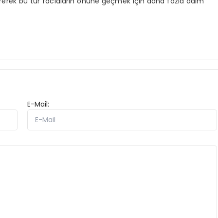
rerek bu tür faciaların önüne geçmek için daha fazla adım
E-Mail: