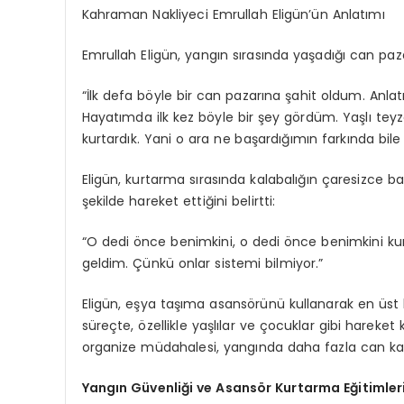
Kahraman Nakliyeci Emrullah Eligün’ün Anlatımı
Emrullah Eligün, yangın sırasında yaşadığı can paza
“İlk defa böyle bir can pazarına şahit oldum. Anlat
Hayatımda ilk kez böyle bir şey gördüm. Yaşlı teyz
kurtardık. Yani o ara ne başardığımın farkında bil
Eligün, kurtarma sırasında kalabalığın çaresizce b
şekilde hareket ettiğini belirtti:
“O dedi önce benimkini, o dedi önce benimkini ku
geldim. Çünkü onlar sistemi bilmiyor.”
Eligün, eşya taşıma asansörünü kullanarak en üst k
süreçte, özellikle yaşlılar ve çocuklar gibi hareket k
organize müdahalesi, yangında daha fazla can ka
Yangın Güvenliği ve Asansör Kurtarma Eğitimler