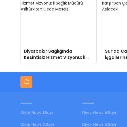
Diyarbakır Sağlığında
Sur’da Ca
Kesintisiz Hizmet Vizyonu: İl
İşgallerin
Sağlık Müdürü Asiltürk’ten
Kararlı A
Gece Mesaisi
Diyar News 1.Sayı
Diyar News 9.Sayı
Diyar News 2.Sayı
Diyar News 8.Sayı