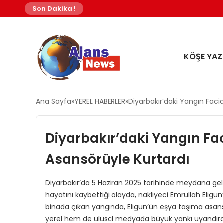
Son Dakika !
KÖŞE YAZI
Ana Sayfa
YEREL HABERLER
Diyarbakır’daki Yangın Faci
Diyarbakır’daki Yangın Fac
Asansörüyle Kurtardı
Diyarbakır’da 5 Haziran 2025 tarihinde meydana gel
hayatını kaybettiği olayda, nakliyeci Emrullah Eligün’
binada çıkan yangında, Eligün’ün eşya taşıma asans
yerel hem de ulusal medyada büyük yankı uyandırdı.