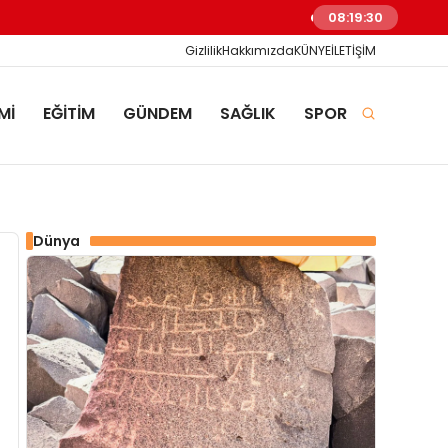
KİTAP KAPANDI, DOSYA K
08:19:31
Gizlilik
Hakkımızda
KÜNYE
İLETİŞİM
Mİ
EĞİTİM
GÜNDEM
SAĞLIK
SPOR
Dünya