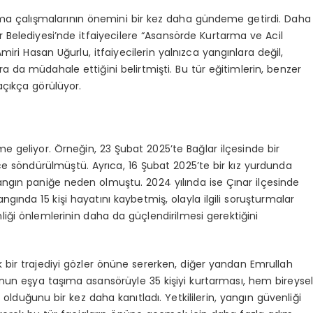
arma çalışmalarının önemini bir kez daha gündeme getirdi. Daha
 Belediyesi’nde itfaiyecilere “Asansörde Kurtarma ve Acil
miri Hasan Uğurlu, itfaiyecilerin yalnızca yangınlara değil,
a da müdahale ettiğini belirtmişti. Bu tür eğitimlerin, benzer
açıkça görülüyor.
 geliyor. Örneğin, 23 Şubat 2025’te Bağlar ilçesinde bir
nce söndürülmüştü. Ayrıca, 16 Şubat 2025’te bir kız yurdunda
angın paniğe neden olmuştu. 2024 yılında ise Çınar ilçesinde
ngında 15 kişi hayatını kaybetmiş, olayla ilgili soruşturmalar
iği önlemlerinin daha da güçlendirilmesi gerektiğini
k bir trajediyi gözler önüne sererken, diğer yandan Emrullah
Onun eşya taşıma asansörüyle 35 kişiyi kurtarması, hem bireyse
lduğunu bir kez daha kanıtladı. Yetkililerin, yangın güvenliği