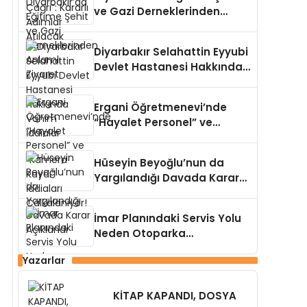
ve Gazi Derneklerinden
Anlamlı Ziyaret
Diyarbakır Selahattin Eyyubi
Devlet Hastanesi Hakkında
Vahim İddialar
Ergani Öğretmenevi’nde
“Hayalet Personel” ve
“Kamera Kaydı” İddiaları
Çalkalanıyor!
Hüseyin Beyoğlu’nun da
Yargılandığı Davada Karar
Açıklandı
İmar Planındaki Servis Yolu
Neden Otoparka
Dönüştürüldü?”
Yazarlar
KİTAP KAPANDI, DOSYA