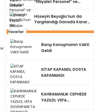
“Hayalet Personel” ve
“Kamera Kaydı” İddiaları
Çalkalanıyor!
Hüseyin Beyoğlu’nun da
Yargılandığı Davada Karar
Açıklandı
Yazarlar
Barışı Konuşmanın Vakti
Geldi
KİTAP KAPANDI, DOSYA
KAPANMADI
KAHRAMANLIK CEPHEDE
YAZILDI, VEFA
GÜVENPARK’TA