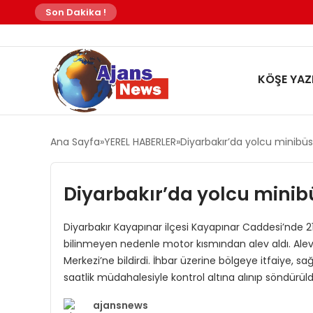
Son Dakika !
KÖŞE YAZI
Ana Sayfa
YEREL HABERLER
Diyarbakır’da yolcu minibüsü
Diyarbakır’da yolcu minibü
Diyarbakır Kayapınar ilçesi Kayapınar Caddesi’nde 21
bilinmeyen nedenle motor kısmından alev aldı. Alevler
Merkezi’ne bildirdi. İhbar üzerine bölgeye itfaiye, sağl
saatlik müdahalesiyle kontrol altına alınıp söndürül
ajansnews