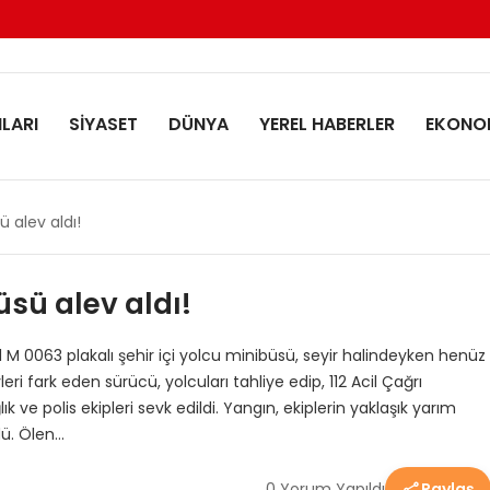
LARI
SİYASET
DÜNYA
YEREL HABERLER
EKONO
 alev aldı!
sü alev aldı!
 M 0063 plakalı şehir içi yolcu minibüsü, seyir halindeyken henüz
i fark eden sürücü, yolcuları tahliye edip, 112 Acil Çağrı
ık ve polis ekipleri sevk edildi. Yangın, ekiplerin yaklaşık yarım
dü. Ölen…
0 Yorum Yapıldı
Paylaş