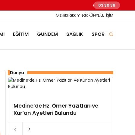
Barışı Konuşmanın Vakt
03:30:39
Gizlilik
Hakkımızda
KÜNYE
İLETİŞİM
Mİ
EĞİTİM
GÜNDEM
SAĞLIK
SPOR
Dünya
10 Yıl
Medine’de Hz. Ömer Yazıtları ve
İttifa
Kur’an Ayetleri Bulundu
Doğuy