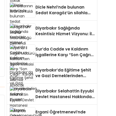
Dicle Nehri’nde bulunan
Sedat Karagöz’ün silahla
öldürüldüğü belirlendi
Diyarbakır Sağlığında
Kesintisiz Hizmet Vizyonu: İl
Sağlık Müdürü Asiltürk’ten
Gece Mesaisi
Sur’da Cadde ve Kaldırım
İşgallerine Karşı “Son Çağrı”:
Kararlı Adımlar Atılacak
Diyarbakır’da Eğitime Şehit
ve Gazi Derneklerinden
Anlamlı Ziyaret
Diyarbakır Selahattin Eyyubi
Devlet Hastanesi Hakkında
Vahim İddialar
Ergani Öğretmenevi’nde