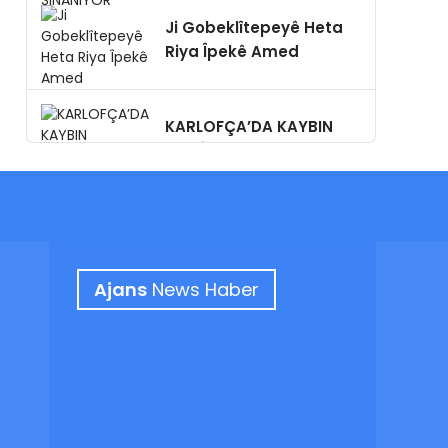
SINANIYOR
Ji Gobeklîtepeyê Heta
Riya Îpekê Amed
KARLOFÇA’DA KAYBIN
MÜKÂFATI: SAMUR KÜRK,
GİZLİ NİŞAN,YA BUGÜN?
Ajans
News Haber