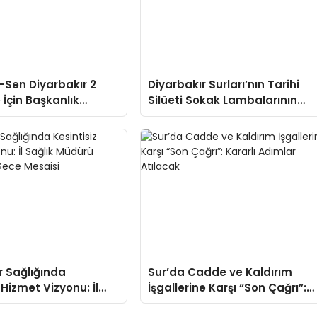
r-Sen Diyarbakır 2
Diyarbakır Surları’nın Tarihi
 İçin Başkanlık
Silüeti Sokak Lambalarının
Duyuruldu
Ardında Kaldı
r Sağlığında
Sur’da Cadde ve Kaldırım
 Hizmet Vizyonu: İl
İşgallerine Karşı “Son Çağrı”:
dürü Asiltürk’ten
Kararlı Adımlar Atılacak