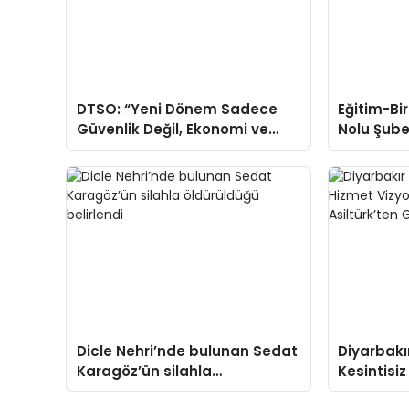
DTSO: “Yeni Dönem Sadece
Eğitim-Bi
Güvenlik Değil, Ekonomi ve
Nolu Şube
Demokrasi Meselesidir”
Adaylığı 
Dicle Nehri’nde bulunan Sedat
Diyarbakı
Karagöz’ün silahla
Kesintisiz
öldürüldüğü belirlendi
Sağlık Mü