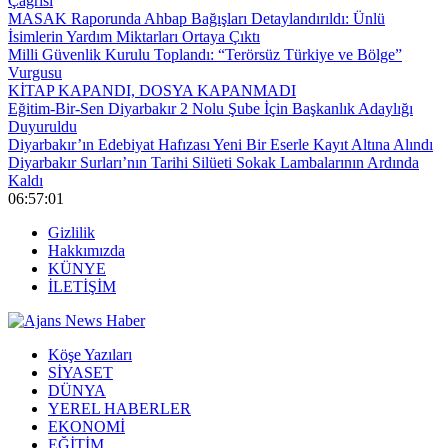
Çağrısı
MASAK Raporunda Ahbap Bağışları Detaylandırıldı: Ünlü
İsimlerin Yardım Miktarları Ortaya Çıktı
Milli Güvenlik Kurulu Toplandı: “Terörsüz Türkiye ve Bölge”
Vurgusu
KİTAP KAPANDI, DOSYA KAPANMADI
Eğitim-Bir-Sen Diyarbakır 2 Nolu Şube İçin Başkanlık Adaylığı
Duyuruldu
Diyarbakır’ın Edebiyat Hafızası Yeni Bir Eserle Kayıt Altına Alındı
Diyarbakır Surları’nın Tarihi Silüeti Sokak Lambalarının Ardında
Kaldı
06:57:01
Gizlilik
Hakkımızda
KÜNYE
İLETİŞİM
Köşe Yazıları
SİYASET
DÜNYA
YEREL HABERLER
EKONOMİ
EĞİTİM