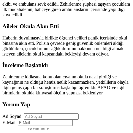
ekibi ve ambulans sevk edildi. Zehirlenme şüphesi taşıyan çocuklara
ilk müdahalenin, bahçeye giren ambulansların içerisinde yapıldığı
kaydedildi.
​Aileler Okula Akın Etti
​Haberin duyulmasıyla birlikte öğrenci velileri panik içerisinde okul
binasına akın etti. Polisin çevrede geniş güvenlik önlemleri aldığı
görülürken, çocuklarının sağlık durumu hakkında net bilgi almak
isteyen ailelerin okul kapısındaki bekleyişi devam ediyor.
​İnceleme Başlatıldı
​Zehirlenme iddiasına konu olan cıvanın okula nasıl girdiği ve
kaynağının ne olduğu henüz netlik kazanmazken, yetkililerin olayla
ilgili geniş çaplı bir soruşturma başlattığı öğrenildi. AFAD ve ilgili
birimlerin okulda kimyasal ölçüm yapması bekleniyor.
Yorum Yap
Ad Soyad:
E-Mail: