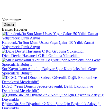
Yorumunuz:
Gönder
Benzer Haberler
Karadeniz’in Son Mum Ustası Yaşar Çakır: 50 Yıllık Zanaat
Yetiştirecek Çırak Arıyor
Dicle Devlet Hastanesi C Rol Grubuna Yükseltildi
Sur Kaymakamı Akbulut, Bağıvar Spor Kompleksi’nde Genç
Sporcularla Buluştu
DTSO: “Yeni Dönem Sadece Güvenlik Değil, Ekonomi ve
Demokrasi Meselesidir”
Eğitim-Bir-Sen Diyarbakır 2 Nolu Şube İçin Başkanlık Adaylığı
Duyuruldu