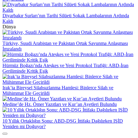
Diyarbakır Surları’nın Tarihi Silüeti Sokak Lambalarının Ardında
Kaldı
Dünya
Türkiye, Suudi Arabistan ve Pakistan Ortak Savunma Anlaşması
İmzalandı
Hürmüz Boğazı’nda Ateşkes ve Yeni Protokol Trafiği: ABD-İran
Geriliminde Kritik Eşik
Irak’ta Bireysel Silahsızlanma Hamlesi: Binlerce Silah ve
Mühimmat Ele Geçirildi
Medine’de Hz. Ömer Yazıtları ve Kur’an Ayetleri Bulundu
10 Yıllık Ortaklığın Sonu: ABD-DSG İttifakı Dağılırken IŞİD
Yeniden mi Doğuyor?