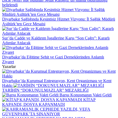
Dicle Nehri’nde bulunan Sedat Karagöz’ün silahla öldürüldüğü
belirlendi
Diyarbakır Sağlığında Kesintisiz Hizmet Vizyonu: İl Sağlık Müdürü
Asiltürk’ten Gece Mesaisi
Sur’da Cadde ve Kaldırım İşgallerine Karşı “Son Çağrı”: Kararlı
Adımlar Atılacak
Diyarbakır’da Eğitime Şehit ve Gazi Derneklerinden Anlamlı
Ziyaret
Yazarlar
Diyarbakır’da Kurumsal Entegrasyon, Kent Organizması ve Kent
Hakkı
TARİHİN “DOKUNULMAZLAR” MEZARLIĞI
Barışı Konuşmanın Vakti Geldi
KİTAP
KAPANDI, DOSYA KAPANMADI