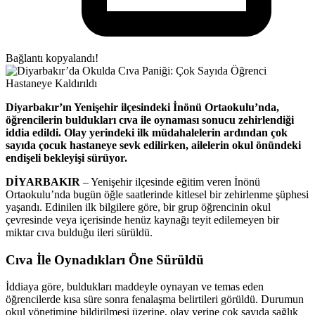
Bağlantı kopyalandı!
Diyarbakır’ın Yenişehir ilçesindeki İnönü Ortaokulu’nda,
öğrencilerin buldukları cıva ile oynaması sonucu zehirlendiği
iddia edildi. Olay yerindeki ilk müdahalelerin ardından çok
sayıda çocuk hastaneye sevk edilirken, ailelerin okul önündeki
endişeli bekleyişi sürüyor.
DİYARBAKIR
– Yenişehir ilçesinde eğitim veren İnönü
Ortaokulu’nda bugün öğle saatlerinde kitlesel bir zehirlenme şüphesi
yaşandı. Edinilen ilk bilgilere göre, bir grup öğrencinin okul
çevresinde veya içerisinde henüz kaynağı teyit edilemeyen bir
miktar cıva bulduğu ileri sürüldü.
​Cıva İle Oynadıkları Öne Sürüldü
​İddiaya göre, buldukları maddeyle oynayan ve temas eden
öğrencilerde kısa süre sonra fenalaşma belirtileri görüldü. Durumun
okul yönetimine bildirilmesi üzerine, olay yerine çok sayıda sağlık