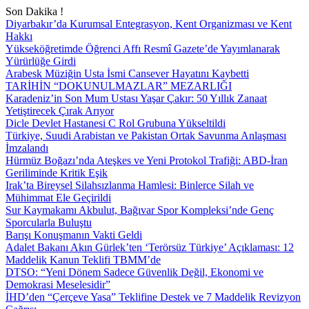
Son Dakika !
Diyarbakır’da Kurumsal Entegrasyon, Kent Organizması ve Kent
Hakkı
Yükseköğretimde Öğrenci Affı Resmî Gazete’de Yayımlanarak
Yürürlüğe Girdi
Arabesk Müziğin Usta İsmi Cansever Hayatını Kaybetti
TARİHİN “DOKUNULMAZLAR” MEZARLIĞI
Karadeniz’in Son Mum Ustası Yaşar Çakır: 50 Yıllık Zanaat
Yetiştirecek Çırak Arıyor
Dicle Devlet Hastanesi C Rol Grubuna Yükseltildi
Türkiye, Suudi Arabistan ve Pakistan Ortak Savunma Anlaşması
İmzalandı
Hürmüz Boğazı’nda Ateşkes ve Yeni Protokol Trafiği: ABD-İran
Geriliminde Kritik Eşik
Irak’ta Bireysel Silahsızlanma Hamlesi: Binlerce Silah ve
Mühimmat Ele Geçirildi
Sur Kaymakamı Akbulut, Bağıvar Spor Kompleksi’nde Genç
Sporcularla Buluştu
Barışı Konuşmanın Vakti Geldi
Adalet Bakanı Akın Gürlek’ten ‘Terörsüz Türkiye’ Açıklaması: 12
Maddelik Kanun Teklifi TBMM’de
DTSO: “Yeni Dönem Sadece Güvenlik Değil, Ekonomi ve
Demokrasi Meselesidir”
İHD’den “Çerçeve Yasa” Teklifine Destek ve 7 Maddelik Revizyon