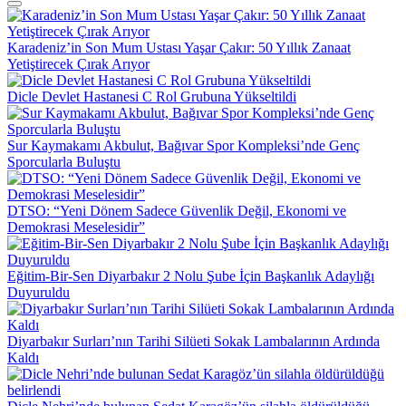
Karadeniz’in Son Mum Ustası Yaşar Çakır: 50 Yıllık Zanaat
Yetiştirecek Çırak Arıyor
Dicle Devlet Hastanesi C Rol Grubuna Yükseltildi
Sur Kaymakamı Akbulut, Bağıvar Spor Kompleksi’nde Genç
Sporcularla Buluştu
DTSO: “Yeni Dönem Sadece Güvenlik Değil, Ekonomi ve
Demokrasi Meselesidir”
Eğitim-Bir-Sen Diyarbakır 2 Nolu Şube İçin Başkanlık Adaylığı
Duyuruldu
Diyarbakır Surları’nın Tarihi Silüeti Sokak Lambalarının Ardında
Kaldı