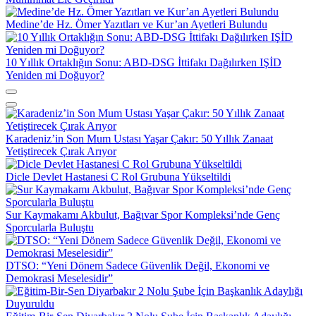
Medine’de Hz. Ömer Yazıtları ve Kur’an Ayetleri Bulundu
10 Yıllık Ortaklığın Sonu: ABD-DSG İttifakı Dağılırken IŞİD
Yeniden mi Doğuyor?
Karadeniz’in Son Mum Ustası Yaşar Çakır: 50 Yıllık Zanaat
Yetiştirecek Çırak Arıyor
Dicle Devlet Hastanesi C Rol Grubuna Yükseltildi
Sur Kaymakamı Akbulut, Bağıvar Spor Kompleksi’nde Genç
Sporcularla Buluştu
DTSO: “Yeni Dönem Sadece Güvenlik Değil, Ekonomi ve
Demokrasi Meselesidir”