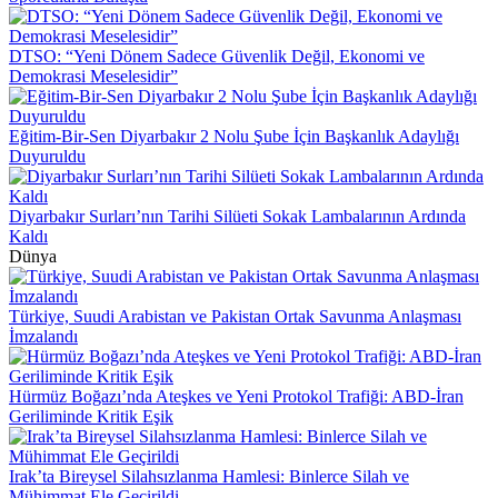
DTSO: “Yeni Dönem Sadece Güvenlik Değil, Ekonomi ve
Demokrasi Meselesidir”
Eğitim-Bir-Sen Diyarbakır 2 Nolu Şube İçin Başkanlık Adaylığı
Duyuruldu
Diyarbakır Surları’nın Tarihi Silüeti Sokak Lambalarının Ardında
Kaldı
Dünya
Türkiye, Suudi Arabistan ve Pakistan Ortak Savunma Anlaşması
İmzalandı
Hürmüz Boğazı’nda Ateşkes ve Yeni Protokol Trafiği: ABD-İran
Geriliminde Kritik Eşik
Irak’ta Bireysel Silahsızlanma Hamlesi: Binlerce Silah ve
Mühimmat Ele Geçirildi