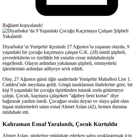
Bağlantı kopyalandı!
Diyarbakır’ın Yenişehir ilçesinde 27 Ağustos’ta yaşanan olayda, 9
yaşındaki bir çocuğu kaçırmaya çalışan G.K. (28) isimli şüpheli,
çevredekilerin ve özellikle bir esnafın cesur müdahalesiyle
engellendi. Olayın ardından yakalanan şüpheli, emniyetteki
işlemlerinin ardından adliyeye sevk edildi.
Olay, 27 Ağustos günü öğle saatlerinde Yenişehir Mahallesi Lise 1.
Caddesi’nde meydana geldi. Görgü tanıklarının ifadelerine göre, bir
kişi 9 yaşındaki bir çocuğu tişörtünden tutarak zorla götürmeye
çalıştı. Çocuk, kaçmaya çalışırken “ağabey beni kurtar” diye
bağırarak yardım istedi. Çocuğun sesini duyan ve olaya şahit olan
inşaat malzemeleri satan esnaf Ahmet Aslan (42), hemen duruma
müdahale etti.
Kahraman Esnaf Yaralandı, Çocuk Kurtuldu
Ahmet Aslan, şüpheliye müdahale ederken şahsı uzaklaştırmak için