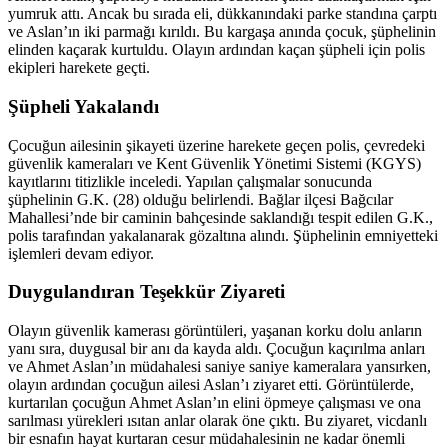
yumruk attı. Ancak bu sırada eli, dükkanındaki parke standına çarptı
ve Aslan’ın iki parmağı kırıldı. Bu kargaşa anında çocuk, şüphelinin
elinden kaçarak kurtuldu. Olayın ardından kaçan şüpheli için polis
ekipleri harekete geçti.
Şüpheli Yakalandı
Çocuğun ailesinin şikayeti üzerine harekete geçen polis, çevredeki
güvenlik kameraları ve Kent Güvenlik Yönetimi Sistemi (KGYS)
kayıtlarını titizlikle inceledi. Yapılan çalışmalar sonucunda
şüphelinin G.K. (28) olduğu belirlendi. Bağlar ilçesi Bağcılar
Mahallesi’nde bir caminin bahçesinde saklandığı tespit edilen G.K.,
polis tarafından yakalanarak gözaltına alındı. Şüphelinin emniyetteki
işlemleri devam ediyor.
Duygulandıran Teşekkür Ziyareti
Olayın güvenlik kamerası görüntüleri, yaşanan korku dolu anların
yanı sıra, duygusal bir anı da kayda aldı. Çocuğun kaçırılma anları
ve Ahmet Aslan’ın müdahalesi saniye saniye kameralara yansırken,
olayın ardından çocuğun ailesi Aslan’ı ziyaret etti. Görüntülerde,
kurtarılan çocuğun Ahmet Aslan’ın elini öpmeye çalışması ve ona
sarılması yürekleri ısıtan anlar olarak öne çıktı. Bu ziyaret, vicdanlı
bir esnafın hayat kurtaran cesur müdahalesinin ne kadar önemli