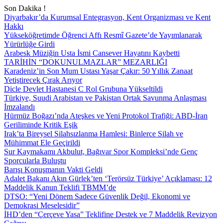
Son Dakika !
Diyarbakır’da Kurumsal Entegrasyon, Kent Organizması ve Kent
Hakkı
Yükseköğretimde Öğrenci Affı Resmî Gazete’de Yayımlanarak
Yürürlüğe Girdi
Arabesk Müziğin Usta İsmi Cansever Hayatını Kaybetti
TARİHİN “DOKUNULMAZLAR” MEZARLIĞI
Karadeniz’in Son Mum Ustası Yaşar Çakır: 50 Yıllık Zanaat
Yetiştirecek Çırak Arıyor
Dicle Devlet Hastanesi C Rol Grubuna Yükseltildi
Türkiye, Suudi Arabistan ve Pakistan Ortak Savunma Anlaşması
İmzalandı
Hürmüz Boğazı’nda Ateşkes ve Yeni Protokol Trafiği: ABD-İran
Geriliminde Kritik Eşik
Irak’ta Bireysel Silahsızlanma Hamlesi: Binlerce Silah ve
Mühimmat Ele Geçirildi
Sur Kaymakamı Akbulut, Bağıvar Spor Kompleksi’nde Genç
Sporcularla Buluştu
Barışı Konuşmanın Vakti Geldi
Adalet Bakanı Akın Gürlek’ten ‘Terörsüz Türkiye’ Açıklaması: 12
Maddelik Kanun Teklifi TBMM’de
DTSO: “Yeni Dönem Sadece Güvenlik Değil, Ekonomi ve
Demokrasi Meselesidir”
İHD’den “Çerçeve Yasa” Teklifine Destek ve 7 Maddelik Revizyon