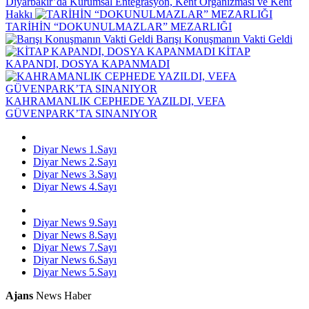
Diyarbakır’da Kurumsal Entegrasyon, Kent Organizması ve Kent
Hakkı
TARİHİN “DOKUNULMAZLAR” MEZARLIĞI
Barışı Konuşmanın Vakti Geldi
KİTAP
KAPANDI, DOSYA KAPANMADI
KAHRAMANLIK CEPHEDE YAZILDI, VEFA
GÜVENPARK’TA SINANIYOR
Diyar News 1.Sayı
Diyar News 2.Sayı
Diyar News 3.Sayı
Diyar News 4.Sayı
Diyar News 9.Sayı
Diyar News 8.Sayı
Diyar News 7.Sayı
Diyar News 6.Sayı
Diyar News 5.Sayı
Ajans
News Haber