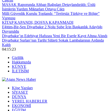
Çağrısı
MASAK Raporunda Ahbap Bağışları Detaylandırıldı: Ünlü
İsimlerin Yardım Miktarları Ortaya Çıktı
Milli Güvenlik Kurulu Toplandı: “Terörsüz Türkiye ve Bölge”
Vurgusu
KİTAP KAPANDI, DOSYA KAPANMADI
Eğitim-Bir-Sen Diyarbakır 2 Nolu Şube İçin Başkanlık Adaylığı
Duyuruldu
Diyarbakır’ın Edebiyat Hafızası Yeni Bir Eserle Kayıt Altına Alındı
Diyarbakır Surları’nın Tarihi Silüeti Sokak Lambalarının Ardında
Kaldı
04:15:24
Gizlilik
Hakkımızda
KÜNYE
İLETİŞİM
Köşe Yazıları
SİYASET
DÜNYA
YEREL HABERLER
EKONOMİ
EĞİTİM