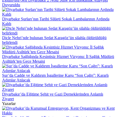
Eğitim-Bir-Sen Diyarbakır 2 Nolu Şube İçin Başkanlık Adaylığı
Duyuruldu
Diyarbakır Surları’nın Tarihi Silüeti Sokak Lambalarının Ardında
Kaldı
Dicle Nehri’nde bulunan Sedat Karagöz’ün silahla öldürüldüğü
belirlendi
Diyarbakır Sağlığında Kesintisiz Hizmet Vizyonu: İl Sağlık Müdürü
Asiltürk’ten Gece Mesaisi
Sur’da Cadde ve Kaldırım İşgallerine Karşı “Son Çağrı”: Kararlı
Adımlar Atılacak
Diyarbakır’da Eğitime Şehit ve Gazi Derneklerinden Anlamlı
Ziyaret
Yazarlar