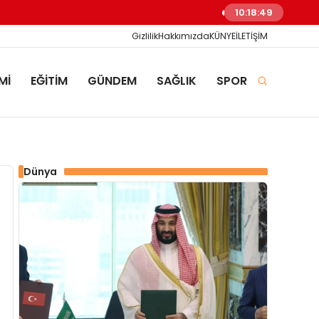
Yükseköğretimde Öğrenci A
10:18:50
Gizlilik
Hakkımızda
KÜNYE
İLETİŞİM
Mİ
EĞİTİM
GÜNDEM
SAĞLIK
SPOR
Dünya