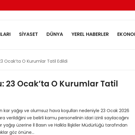
LARI
SİYASET
DÜNYA
YEREL HABERLER
EKONO
 23 Ocak’ta O Kurumlar Tatil Edildi
u: 23 Ocak’ta O Kurumlar Tatil
oğun kar yağışı ve olumsuz hava koşulları nedeniyle 23 Ocak 2026
erildiğini ve belirli kamu personelinin idari izinli sayılacağını
yağışı üzerine İl Basın ve Halkla İlişkiler Müdürlüğü tarafından
ıklar göz önüne…