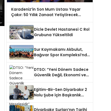
Karadeniz’in Son Mum Ustası Yaşar
Çakır: 50 Yıllık Zanaat Yetiştirecek
Çırak Arıyor
Dicle Devlet Hastanesi C Rol
Grubuna Yükseltildi
Sur Kaymakamı Akbulut,
Bağıvar Spor Kompleksi’nde
Genç Sporcularla Buluştu
DTSO: “Yeni Dönem Sadece
Güvenlik Değil, Ekonomi ve
Demokrasi Meselesidir”
Eğitim-Bir-Sen Diyarbakır 2
Nolu Şube İçin Başkanlık
Adaylığı Duyuruldu
Diyarbakır Surları’nın Tarihi