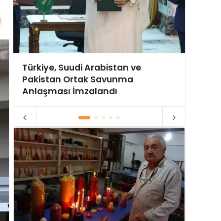
Türkiye, Suudi Arabistan ve
Hürmü
Pakistan Ortak Savunma
Yeni P
Anlaşması İmzalandı
Gerili