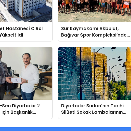
let Hastanesi C Rol
Sur Kaymakamı Akbulut,
ükseltildi
Bağıvar Spor Kompleksi’nde
Genç Sporcularla Buluştu
r-Sen Diyarbakır 2
Diyarbakır Surları’nın Tarihi
 İçin Başkanlık
Silüeti Sokak Lambalarının
Duyuruldu
Ardında Kaldı