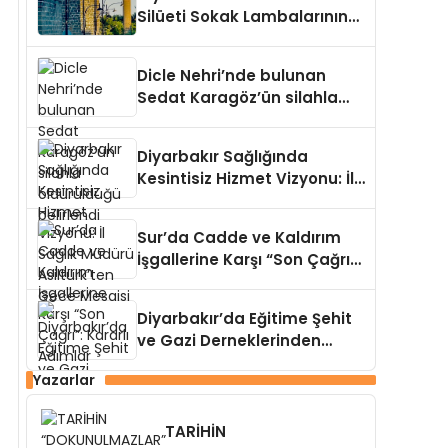
Silüeti Sokak Lambalarının
Ardında Kaldı
Dicle Nehri’nde bulunan
Sedat Karagöz’ün silahla
öldürüldüğü belirlendi
Diyarbakır Sağlığında
Kesintisiz Hizmet Vizyonu: İl
Sağlık Müdürü Asiltürk’ten
Gece Mesaisi
Sur’da Cadde ve Kaldırım
İşgallerine Karşı “Son Çağrı”:
Kararlı Adımlar Atılacak
Diyarbakır’da Eğitime Şehit
ve Gazi Derneklerinden
Anlamlı Ziyaret
Yazarlar
TARİHİN