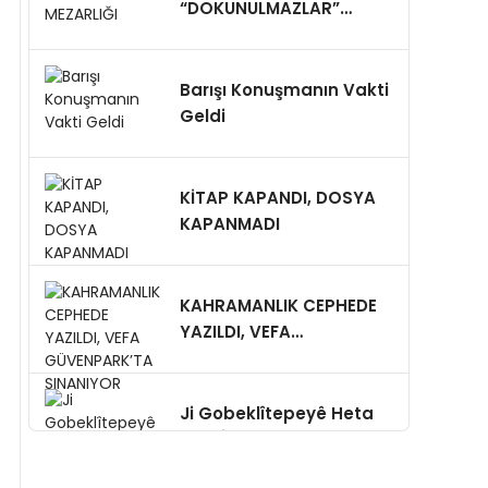
“DOKUNULMAZLAR”
MEZARLIĞI
Barışı Konuşmanın Vakti
Geldi
KİTAP KAPANDI, DOSYA
KAPANMADI
KAHRAMANLIK CEPHEDE
YAZILDI, VEFA
GÜVENPARK’TA
SINANIYOR
Ji Gobeklîtepeyê Heta
Riya Îpekê Amed