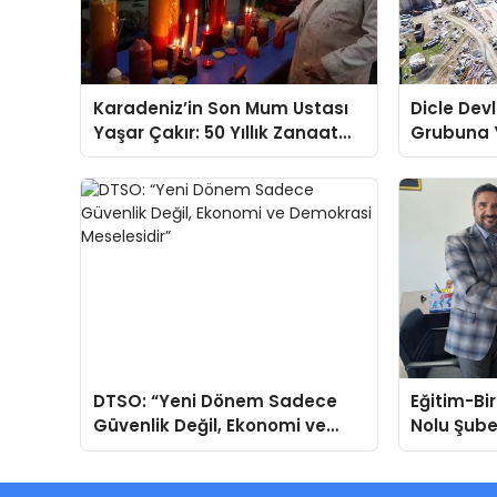
Karadeniz’in Son Mum Ustası
Dicle Dev
Yaşar Çakır: 50 Yıllık Zanaat
Grubuna Y
Yetiştirecek Çırak Arıyor
DTSO: “Yeni Dönem Sadece
Eğitim-Bi
Güvenlik Değil, Ekonomi ve
Nolu Şube
Demokrasi Meselesidir”
Adaylığı 