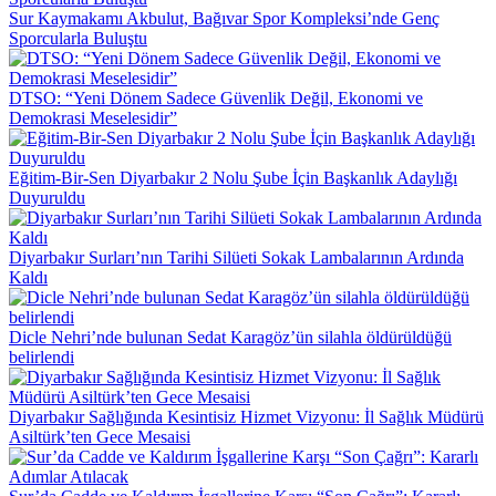
Sur Kaymakamı Akbulut, Bağıvar Spor Kompleksi’nde Genç
Sporcularla Buluştu
DTSO: “Yeni Dönem Sadece Güvenlik Değil, Ekonomi ve
Demokrasi Meselesidir”
Eğitim-Bir-Sen Diyarbakır 2 Nolu Şube İçin Başkanlık Adaylığı
Duyuruldu
Diyarbakır Surları’nın Tarihi Silüeti Sokak Lambalarının Ardında
Kaldı
Dicle Nehri’nde bulunan Sedat Karagöz’ün silahla öldürüldüğü
belirlendi
Diyarbakır Sağlığında Kesintisiz Hizmet Vizyonu: İl Sağlık Müdürü
Asiltürk’ten Gece Mesaisi