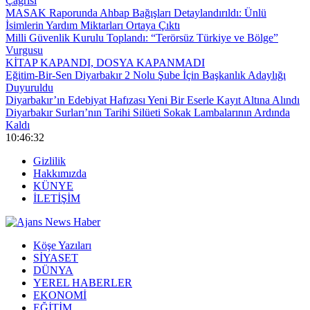
Çağrısı
MASAK Raporunda Ahbap Bağışları Detaylandırıldı: Ünlü
İsimlerin Yardım Miktarları Ortaya Çıktı
Milli Güvenlik Kurulu Toplandı: “Terörsüz Türkiye ve Bölge”
Vurgusu
KİTAP KAPANDI, DOSYA KAPANMADI
Eğitim-Bir-Sen Diyarbakır 2 Nolu Şube İçin Başkanlık Adaylığı
Duyuruldu
Diyarbakır’ın Edebiyat Hafızası Yeni Bir Eserle Kayıt Altına Alındı
Diyarbakır Surları’nın Tarihi Silüeti Sokak Lambalarının Ardında
Kaldı
10:46:33
Gizlilik
Hakkımızda
KÜNYE
İLETİŞİM
Köşe Yazıları
SİYASET
DÜNYA
YEREL HABERLER
EKONOMİ
EĞİTİM