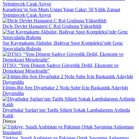
Karadeniz’in Son Mum Ustası Yaşar Çakır: 50 Yıllık Zanaat
Yetiştirecek Çırak Arıyor
Dicle Devlet Hastanesi C Rol Grubuna Yükseltildi
Sur Kaymakamı Akbulut, Bağıvar Spor Kompleksi’nde Genç
Sporcularla Buluştu
DTSO: “Yeni Dönem Sadece Güvenlik Değil, Ekonomi ve
Demokrasi Meselesidir”
Eğitim-Bir-Sen Diyarbakır 2 Nolu Şube İçin Başkanlık Adaylığı
Duyuruldu
Diyarbakır Surları’nın Tarihi Silüeti Sokak Lambalarının Ardında
Kaldı
Dünya
Türkiye, Suudi Arabistan ve Pakistan Ortak Savunma Anlaşması