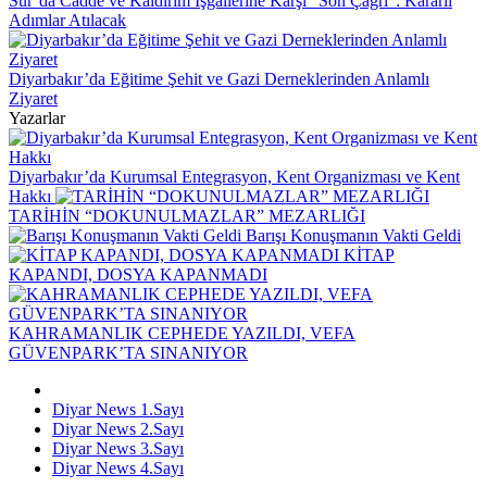
Sur’da Cadde ve Kaldırım İşgallerine Karşı “Son Çağrı”: Kararlı
Adımlar Atılacak
Diyarbakır’da Eğitime Şehit ve Gazi Derneklerinden Anlamlı
Ziyaret
Yazarlar
Diyarbakır’da Kurumsal Entegrasyon, Kent Organizması ve Kent
Hakkı
TARİHİN “DOKUNULMAZLAR” MEZARLIĞI
Barışı Konuşmanın Vakti Geldi
KİTAP
KAPANDI, DOSYA KAPANMADI
KAHRAMANLIK CEPHEDE YAZILDI, VEFA
GÜVENPARK’TA SINANIYOR
Diyar News 1.Sayı
Diyar News 2.Sayı
Diyar News 3.Sayı
Diyar News 4.Sayı