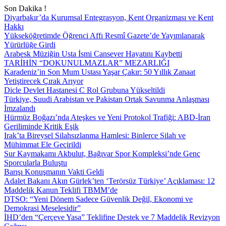
Son Dakika !
Diyarbakır’da Kurumsal Entegrasyon, Kent Organizması ve Kent
Hakkı
Yükseköğretimde Öğrenci Affı Resmî Gazete’de Yayımlanarak
Yürürlüğe Girdi
Arabesk Müziğin Usta İsmi Cansever Hayatını Kaybetti
TARİHİN “DOKUNULMAZLAR” MEZARLIĞI
Karadeniz’in Son Mum Ustası Yaşar Çakır: 50 Yıllık Zanaat
Yetiştirecek Çırak Arıyor
Dicle Devlet Hastanesi C Rol Grubuna Yükseltildi
Türkiye, Suudi Arabistan ve Pakistan Ortak Savunma Anlaşması
İmzalandı
Hürmüz Boğazı’nda Ateşkes ve Yeni Protokol Trafiği: ABD-İran
Geriliminde Kritik Eşik
Irak’ta Bireysel Silahsızlanma Hamlesi: Binlerce Silah ve
Mühimmat Ele Geçirildi
Sur Kaymakamı Akbulut, Bağıvar Spor Kompleksi’nde Genç
Sporcularla Buluştu
Barışı Konuşmanın Vakti Geldi
Adalet Bakanı Akın Gürlek’ten ‘Terörsüz Türkiye’ Açıklaması: 12
Maddelik Kanun Teklifi TBMM’de
DTSO: “Yeni Dönem Sadece Güvenlik Değil, Ekonomi ve
Demokrasi Meselesidir”
İHD’den “Çerçeve Yasa” Teklifine Destek ve 7 Maddelik Revizyon