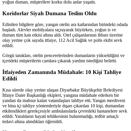
yoğun duman, müşterilere korku dolu anlar yaşattı.
Koridorlar Siyah Dumana Teslim Oldu
Edinilen bilgilere göre, yangın otelin ara katlarından birindeki odada
başladı. Alevler mobilyalara sıçrayarak büyürken, yoğun is ve
duman tüm katı etkisi altına aldı. Otel çalışanlarının ihbarı üzerine
olay yerine çok sayıda itfaiye, 112 Acil Sağlık ve polis ekibi sevk
edildi.
Görgü tanıkları, otelin pencerelerinden dumanların yükseldiğini ve
içerideki müşterilerin camlara çıkarak yardım istediğini belirtti.
İtfaiyeden Zamanında Müdahale: 10 Kişi Tahliye
Edildi
Kısa sürede olay yerine ulaşan Diyarbakır Büyükşehir Belediyesi
İtfaiye Daire Başkanlığı ekipleri, yangına müdahale ederken bir
yandan da mahsur kalan vatandaşları tahliye etti. Yangın merdiveni
ve bina içi tahliye yöntemleriyle dışarı çıkarılan 10 kişi, dumandan
etkilendikleri gerekçesiyle ambulanslarla çevredeki hastanelere sevk
edildi. Yaralıların hayati tehlikesinin bulunmadığı, tedbir amaçlı
tedavi altına alındıkları öğrenildi.