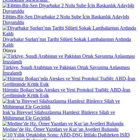
Eğitim-Bir-Sen Diyarbakır 2 Nolu Şube İçin Başkanlık Adaylığı
Duyuruldu
Diyarbakır Surları’nın Tarihi Silüeti Sokak Lambalarının Ardında
Kaldı
Dünya
Türkiye, Suudi Arabistan ve Pakistan Ortak Savunma Anlaşması
İmzalandı
Hürmüz Boğazı’nda Ateşkes ve Yeni Protokol Trafiği: ABD-İran
Geriliminde Kritik Eşik
Irak’ta Bireysel Silahsızlanma Hamlesi: Binlerce Silah ve
Mühimmat Ele Geçirildi
Medine’de Hz. Ömer Yazıtları ve Kur’an Ayetleri Bulundu