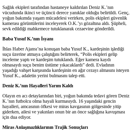
Sağlık ekipleri tarafından hastaneye kaldırılan Deniz K.’nın
vücudunda ikinci ve üçüncü derece yanıklar olduğu belirtildi. Genç,
yoğun bakımda yaşam mücadelesi verirken, polis ekipleri güvenlik
kamerası görüntülerini inceleyerek O.K.’yı gözaltına aldı. Şüpheli,
sevk edildiği mahkemece tutuklanarak cezaevine gönderildi.
Baba Yusuf K.’nın İsyanı
İhlas Haber Ajansı’na konuşan baba Yusuf K., kardeşinin işlediği
suçu üzerine atmaya çalıştığını belirterek, “Polis ekipleri gelip
inceleme yaptı ve kardeşim tutuklandı. Eğer kamera kaydı
olmasaydı suçu benim üstüme yıkacaklardı” dedi. Evladının
yaşadığı vahşet karşısında kardeşinin en ağır cezayı almasını isteyen
Yusuf K., adaletin yerini bulmasını talep etti.
Deniz K.’nın Hayalleri Yarım Kaldı
Olayın en acı detaylarından biri, yoğun bakımda tedavi gören Deniz
K.’nın futbolcu olma hayali kurmasıydı. 16 yaşındaki gencin
hayalleri, amcasının öfkesi ve miras kavgasının gölgesinde yitip
giderken, ailesi ve yakınları onun bir an önce sağlığına kavuşması
için dua ediyor.
Miras Anlaşmazlıklarının Trajik Sonuçları