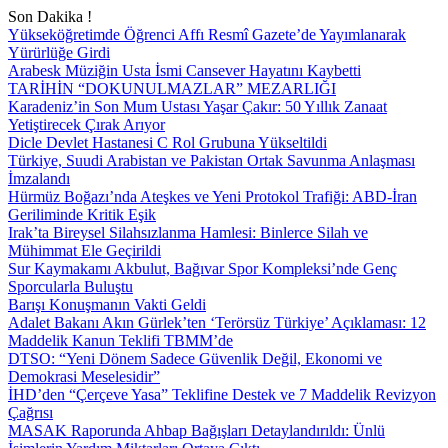
Son Dakika !
Yükseköğretimde Öğrenci Affı Resmî Gazete’de Yayımlanarak
Yürürlüğe Girdi
Arabesk Müziğin Usta İsmi Cansever Hayatını Kaybetti
TARİHİN “DOKUNULMAZLAR” MEZARLIĞI
Karadeniz’in Son Mum Ustası Yaşar Çakır: 50 Yıllık Zanaat
Yetiştirecek Çırak Arıyor
Dicle Devlet Hastanesi C Rol Grubuna Yükseltildi
Türkiye, Suudi Arabistan ve Pakistan Ortak Savunma Anlaşması
İmzalandı
Hürmüz Boğazı’nda Ateşkes ve Yeni Protokol Trafiği: ABD-İran
Geriliminde Kritik Eşik
Irak’ta Bireysel Silahsızlanma Hamlesi: Binlerce Silah ve
Mühimmat Ele Geçirildi
Sur Kaymakamı Akbulut, Bağıvar Spor Kompleksi’nde Genç
Sporcularla Buluştu
Barışı Konuşmanın Vakti Geldi
Adalet Bakanı Akın Gürlek’ten ‘Terörsüz Türkiye’ Açıklaması: 12
Maddelik Kanun Teklifi TBMM’de
DTSO: “Yeni Dönem Sadece Güvenlik Değil, Ekonomi ve
Demokrasi Meselesidir”
İHD’den “Çerçeve Yasa” Teklifine Destek ve 7 Maddelik Revizyon
Çağrısı
MASAK Raporunda Ahbap Bağışları Detaylandırıldı: Ünlü