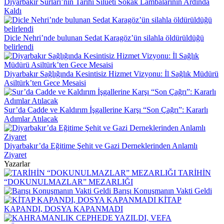
Diyarbakır Surları’nın Tarihi Silüeti Sokak Lambalarının Ardında
Kaldı
Dicle Nehri’nde bulunan Sedat Karagöz’ün silahla öldürüldüğü
belirlendi
Diyarbakır Sağlığında Kesintisiz Hizmet Vizyonu: İl Sağlık Müdürü
Asiltürk’ten Gece Mesaisi
Sur’da Cadde ve Kaldırım İşgallerine Karşı “Son Çağrı”: Kararlı
Adımlar Atılacak
Diyarbakır’da Eğitime Şehit ve Gazi Derneklerinden Anlamlı
Ziyaret
Yazarlar
TARİHİN
“DOKUNULMAZLAR” MEZARLIĞI
Barışı Konuşmanın Vakti Geldi
KİTAP
KAPANDI, DOSYA KAPANMADI