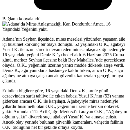
Bağlantı kopyalandı!
Adana’nın Seyhan ilçesinde, miras meselesi yüzünden yaşanan aile
içi husumet korkunç bir olaya dönüştü. 52 yaşındaki O.K., ağabeyi
Yusuf K. ile uzun süredir devam eden miras anlaşmazlığı nedeniyle
16 yaşındaki yeğeni Deniz K.’yı hedef aldı. 6 Haziran 2025 Cuma
günü, merkez Seyhan ilçesine bağlı Bey Mahallesi’nde gerçekleşen
olayda, O.K., yeğeninin üzerine yanıcı madde dökerek ateşe verdi.
Deniz K., ağır yanıklarla hastaneye kaldırılırken, amca O.K., suçu
ağabeyine atmaya çalıştı ancak güvenlik kameraları gerçeği ortaya
çıkardı.
Edinilen bilgilere göre, 16 yaşındaki Deniz K., arefe günü
cezaevinden şartlı tahliye ile çıkan babası Yusuf K.’nın (53) yanına
giderken amcası O.K. ile karşılaştı. Ağabeyiyle miras nedeniyle
yıllardır husumetli olan O.K., yeğeninin üzerine benzin dökerek
yaktı. Ardından 112 Acil Çağrı Merkezi’ni arayan O.K., “Ağabeyim
oğlunu yaktı” diyerek suçu ağabeyi Yusuf K.’ya atmaya çalıştı.
Ancak olay yerinde bulunan güvenlik kameraları, vahşetin failinin
O.K. olduğunu net bir şekilde ortaya koydu.