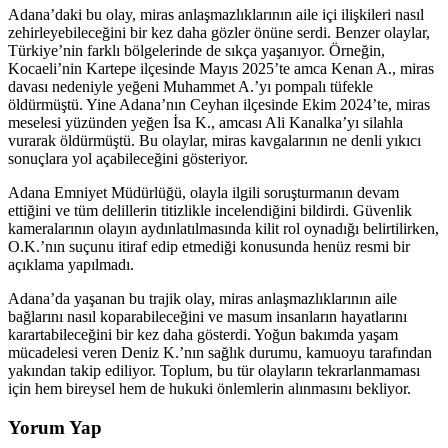
Adana’daki bu olay, miras anlaşmazlıklarının aile içi ilişkileri nasıl
zehirleyebileceğini bir kez daha gözler önüne serdi. Benzer olaylar,
Türkiye’nin farklı bölgelerinde de sıkça yaşanıyor. Örneğin,
Kocaeli’nin Kartepe ilçesinde Mayıs 2025’te amca Kenan A., miras
davası nedeniyle yeğeni Muhammet A.’yı pompalı tüfekle
öldürmüştü. Yine Adana’nın Ceyhan ilçesinde Ekim 2024’te, miras
meselesi yüzünden yeğen İsa K., amcası Ali Kanalka’yı silahla
vurarak öldürmüştü. Bu olaylar, miras kavgalarının ne denli yıkıcı
sonuçlara yol açabileceğini gösteriyor.
Adana Emniyet Müdürlüğü, olayla ilgili soruşturmanın devam
ettiğini ve tüm delillerin titizlikle incelendiğini bildirdi. Güvenlik
kameralarının olayın aydınlatılmasında kilit rol oynadığı belirtilirken,
O.K.’nın suçunu itiraf edip etmediği konusunda henüz resmi bir
açıklama yapılmadı.
Adana’da yaşanan bu trajik olay, miras anlaşmazlıklarının aile
bağlarını nasıl koparabileceğini ve masum insanların hayatlarını
karartabileceğini bir kez daha gösterdi. Yoğun bakımda yaşam
mücadelesi veren Deniz K.’nın sağlık durumu, kamuoyu tarafından
yakından takip ediliyor. Toplum, bu tür olayların tekrarlanmaması
için hem bireysel hem de hukuki önlemlerin alınmasını bekliyor.
Yorum Yap