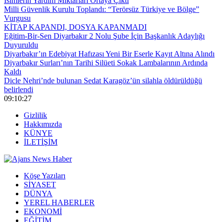
İsimlerin Yardım Miktarları Ortaya Çıktı
Milli Güvenlik Kurulu Toplandı: “Terörsüz Türkiye ve Bölge”
Vurgusu
KİTAP KAPANDI, DOSYA KAPANMADI
Eğitim-Bir-Sen Diyarbakır 2 Nolu Şube İçin Başkanlık Adaylığı
Duyuruldu
Diyarbakır’ın Edebiyat Hafızası Yeni Bir Eserle Kayıt Altına Alındı
Diyarbakır Surları’nın Tarihi Silüeti Sokak Lambalarının Ardında
Kaldı
Dicle Nehri’nde bulunan Sedat Karagöz’ün silahla öldürüldüğü
belirlendi
09:10:28
Gizlilik
Hakkımızda
KÜNYE
İLETİŞİM
Köşe Yazıları
SİYASET
DÜNYA
YEREL HABERLER
EKONOMİ
EĞİTİM