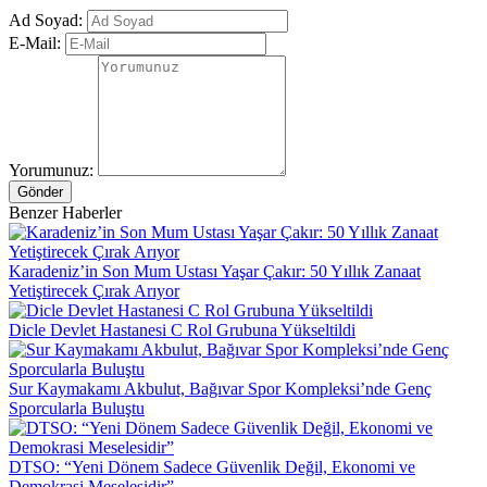
Ad Soyad:
E-Mail:
Yorumunuz:
Gönder
Benzer Haberler
Karadeniz’in Son Mum Ustası Yaşar Çakır: 50 Yıllık Zanaat
Yetiştirecek Çırak Arıyor
Dicle Devlet Hastanesi C Rol Grubuna Yükseltildi
Sur Kaymakamı Akbulut, Bağıvar Spor Kompleksi’nde Genç
Sporcularla Buluştu
DTSO: “Yeni Dönem Sadece Güvenlik Değil, Ekonomi ve
Demokrasi Meselesidir”