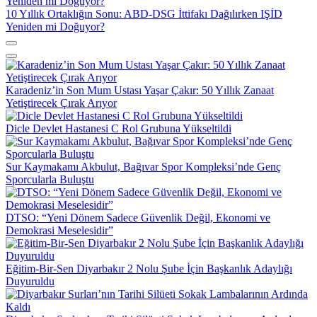
10 Yıllık Ortaklığın Sonu: ABD-DSG İttifakı Dağılırken IŞİD
Yeniden mi Doğuyor?
Karadeniz’in Son Mum Ustası Yaşar Çakır: 50 Yıllık Zanaat
Yetiştirecek Çırak Arıyor
Dicle Devlet Hastanesi C Rol Grubuna Yükseltildi
Sur Kaymakamı Akbulut, Bağıvar Spor Kompleksi’nde Genç
Sporcularla Buluştu
DTSO: “Yeni Dönem Sadece Güvenlik Değil, Ekonomi ve
Demokrasi Meselesidir”
Eğitim-Bir-Sen Diyarbakır 2 Nolu Şube İçin Başkanlık Adaylığı
Duyuruldu