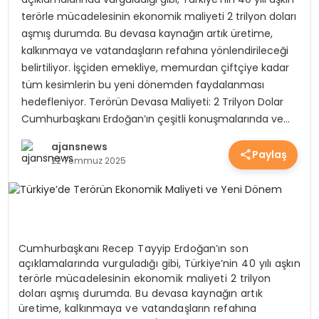
terörle mücadelesinin ekonomik maliyeti 2 trilyon doları
YEREL HABERLER
aşmış durumda. Bu devasa kaynağın artık üretime,
kalkınmaya ve vatandaşların refahına yönlendirileceği
belirtiliyor. İşçiden emekliye, memurdan çiftçiye kadar
EKONOMİ
tüm kesimlerin bu yeni dönemden faydalanması
hedefleniyor. Terörün Devasa Maliyeti: 2 Trilyon Dolar
Cumhurbaşkanı Erdoğan’ın çeşitli konuşmalarında ve…
EĞİTİM
ajansnews
Paylaş
22 Temmuz 2025
GÜNDEM
SAĞLIK
Cumhurbaşkanı Recep Tayyip Erdoğan’ın son
açıklamalarında vurguladığı gibi, Türkiye’nin 40 yılı aşkın
terörle mücadelesinin ekonomik maliyeti 2 trilyon
SPOR
doları aşmış durumda. Bu devasa kaynağın artık
üretime, kalkınmaya ve vatandaşların refahına