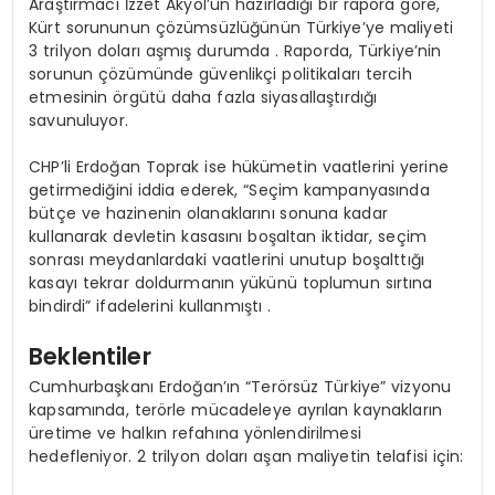
Araştırmacı İzzet Akyol’un hazırladığı bir rapora göre,
Kürt sorununun çözümsüzlüğünün Türkiye’ye maliyeti
3 trilyon doları aşmış durumda . Raporda, Türkiye’nin
sorunun çözümünde güvenlikçi politikaları tercih
etmesinin örgütü daha fazla siyasallaştırdığı
savunuluyor.
CHP’li Erdoğan Toprak ise hükümetin vaatlerini yerine
getirmediğini iddia ederek, “Seçim kampanyasında
bütçe ve hazinenin olanaklarını sonuna kadar
kullanarak devletin kasasını boşaltan iktidar, seçim
sonrası meydanlardaki vaatlerini unutup boşalttığı
kasayı tekrar doldurmanın yükünü toplumun sırtına
bindirdi” ifadelerini kullanmıştı .
Beklentiler
Cumhurbaşkanı Erdoğan’ın “Terörsüz Türkiye” vizyonu
kapsamında, terörle mücadeleye ayrılan kaynakların
üretime ve halkın refahına yönlendirilmesi
hedefleniyor. 2 trilyon doları aşan maliyetin telafisi için: