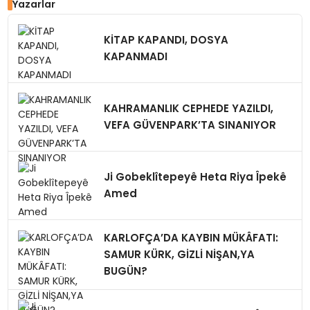
Yazarlar
KİTAP KAPANDI, DOSYA
KAPANMADI
KAHRAMANLIK CEPHEDE YAZILDI,
VEFA GÜVENPARK’TA SINANIYOR
Ji Gobeklîtepeyê Heta Riya Îpekê
Amed
KARLOFÇA’DA KAYBIN MÜKÂFATI:
SAMUR KÜRK, GİZLİ NİŞAN,YA
BUGÜN?