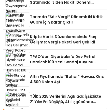
Satımında ‘Elden Nakit’ Dönemi
Kapanıyor
Tarımda “Sıfır Vergi” Dönemi: İki Kritik
Gübre İçin Karar Çıktı!
Kripto Varlık Düzenlemesinde Flaş
Gelişme: Vergi Paketi Geri Çekildi
TPAO’dan Diyarbakır’a Dev Petrol
Hamlesi: 100 Yeni Sondaj Kuyusu
Geliyor!
Altın Fiyatlarında “Bahar” Havası: Ons
4.500 Doları Aştı
TÜİK 2025 Verilerini Açıkladı: İşsizlikte
21 Yılın En Düşüğü, Atıl İşgücünde
Büyük Risk