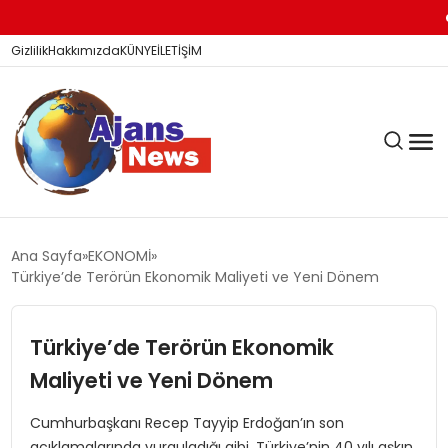
KİTA
Gizlilik
Hakkımızda
KÜNYE
İLETİŞİM
KÖŞE YAZILARI
Ana Sayfa
EKONOMİ
Türkiye’de Terörün Ekonomik Maliyeti ve Yeni Dönem
SİYASET
Türkiye’de Terörün Ekonomik
Maliyeti ve Yeni Dönem
DÜNYA
Cumhurbaşkanı Recep Tayyip Erdoğan’ın son
açıklamalarında vurguladığı gibi, Türkiye’nin 40 yılı aşkın