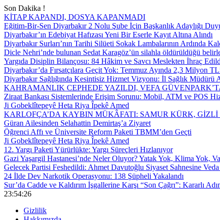
Son Dakika !
KİTAP KAPANDI, DOSYA KAPANMADI
Eğitim-Bir-Sen Diyarbakır 2 Nolu Şube İçin Başkanlık Adaylığı Duy
Diyarbakır’ın Edebiyat Hafızası Yeni Bir Eserle Kayıt Altına Alındı
Diyarbakır Surları’nın Tarihi Silüeti Sokak Lambalarının Ardında Kal
Dicle Nehri’nde bulunan Sedat Karagöz’ün silahla öldürüldüğü belirl
Yargıda Disiplin Bilançosu: 84 Hâkim ve Savcı Meslekten İhraç Edild
Diyarbakır’da Fırsatçılara Geçit Yok: Temmuz Ayında 2,3 Milyon TL’
Diyarbakır Sağlığında Kesintisiz Hizmet Vizyonu: İl Sağlık Müdürü A
KAHRAMANLIK CEPHEDE YAZILDI, VEFA GÜVENPARK’T
Ziraat Bankası Sistemlerinde Erişim Sorunu: Mobil, ATM ve POS Hiz
Ji Gobeklîtepeyê Heta Riya Îpekê Amed
KARLOFÇA’DA KAYBIN MÜKÂFATI: SAMUR KÜRK, GİZLİ
Güran Ailesinden Selahattin Demirtaş’a Ziyaret
Öğrenci Affı ve Üniversite Reform Paketi TBMM’den Geçti
Ji Gobeklîtepeyê Heta Riya Îpekê Amed
12. Yargı Paketi Yürürlükte: Yargı Süreçleri Hızlanıyor
Gazi Yaşargil Hastanesi’nde Neler Oluyor? Yatak Yok, Klima Yok, Va
Gelecek Partisi Feshedildi: Ahmet Davutoğlu Siyaset Sahnesine Veda 
24 İlde Dev Narkotik Operasyonu: 138 Şüpheli Yakalandı
Sur’da Cadde ve Kaldırım İşgallerine Karşı “Son Çağrı”: Kararlı Adı
23:54:27
Gizlilik
Hakkımızda