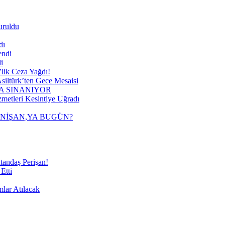
uruldu
dı
endi
i
lik Ceza Yağdı!
siltürk’ten Gece Mesaisi
A SINANIYOR
metleri Kesintiye Uğradı
 NİŞAN,YA BUGÜN?
tandaş Perişan!
Etti
mlar Atılacak