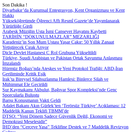
Son Dakika !
Diyarbakır’da Kurumsal Entegrasyon, Kent Organizması ve Kent
Hakkı
Yükseköğretimde Öğrenci Affı Resmî Gazete’de Yayımlanarak
Yürürlüğe Girdi
Arabesk Müziğin Usta İsmi Cansever Hayatını Kaybetti
TARİHİN “DOKUNULMAZLAR” MEZARLIĞI
Karadeniz’in Son Mum Ustası Yaşar Çakır: 50 Yıllık Zanaat
Yetiştirecek Çırak Arıyor
Dicle Devlet Hastanesi C Rol Grubuna Yükseltildi
Türkiye, Suudi Arabistan ve Pakistan Ortak Savunma Anlaşması
İmzalandı
Hürmüz Boğazı’nda Ateşkes ve Yeni Protokol Trafiği: ABD-İran
Geriliminde Kritik Eşik
Irak’ta Bireysel Silahsızlanma Hamlesi: Binlerce Silah ve
Mühimmat Ele Geçirildi
Sur Kaymakamı Akbulut, Bağıvar Spor Kompleksi’nde Genç
Sporcularla Buluştu
Barışı Konuşmanın Vakti Geldi
Adalet Bakanı Akın Gürlek’ten ‘Terörsüz Türkiye’ Açıklaması: 12
Maddelik Kanun Teklifi TBMM’de
DTSO: “Yeni Dönem Sadece Güvenlik Değil, Ekonomi ve
Demokrasi Meselesidir”
İHD’den “Çerçeve Yasa” Teklifine Destek ve 7 Maddelik Revizyon