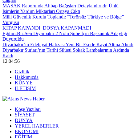
Çağrısı
MASAK Raporunda Ahbap Bağışları Detaylandırıldı: Ünlü
İsimlerin Yardım Miktarları Ortaya Çıktı
Milli Güvenlik Kurulu Toplandı: “Terörsüz Türkiye ve Bölge”
Vurgusu
KİTAP KAPANDI, DOSYA KAPANMADI
Eğitim-Bir-Sen Diyarbakır 2 Nolu Şube İçin Başkanlık Adaylığı
Duyuruldu
Diyarbakır’ın Edebiyat Hafızası Yeni Bir Eserle Kayıt Altına Alındı
Diyarbakır Surları’nın Tarihi Silüeti Sokak Lambalarının Ardında
Kaldı
12:04:57
Gizlilik
Hakkımızda
KÜNYE
İLETİŞİM
Köşe Yazıları
SİYASET
DÜNYA
YEREL HABERLER
EKONOMİ
EĞİTİM