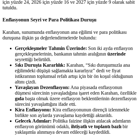
için yüzde 24, 2026 için yüzde 16 ve 2027 için yüzde 9 olarak sabit
tutuldu.
Enflasyonun Seyri ve Para Politikası Duruşu
Karahan, sunumunda enflasyonun ana eğilimi ve para politikası
duruşuna ilişkin şu değerlendirmelerde bulundu:
Gerçekleşmeler Tahmin Üzerinde:
Son iki ayda enflasyon
gerçekleşmelerinin, bankanın tahmin aralığının
üzerinde
seyrettiği belirtildi.
Sıkı Duruşta Kararlılık:
Karahan, “Sıkı duruşumuzla ana
eğilimdeki düşüşü sağlamakta kararlıyız” dedi ve fiyat
istikrarının toplumsal refah artışı için bir ön koşul olduğunun
altını çizdi.
Yavaşlayan Dezenflasyon:
Ana piyasada enflasyonun
düşmesi sürecinin yavaşladığına işaret eden Karahan, özellikle
gıda
başta olmak üzere enflasyon beklentilerinin dezenflasyon
sürecini yavaşlattığını ifade etti.
Kira Enflasyonu:
Kira enflasyonunun dirençli izlenmekle
birlikte son aylarda yavaşlama kaydettiği aktarıldı.
Gelecek Adımlar:
Politika faizine ilişkin atılacak adımların
enflasyon görünümü odaklı,
ihtiyatlı ve toplantı bazlı
bir
yaklaşımla alınmaya devam edileceği kaydedildi.