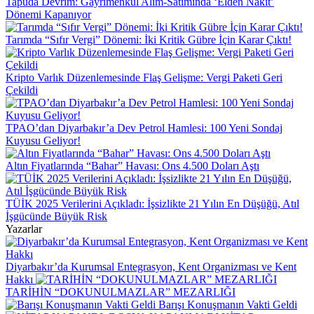
Tapuda Devrim: Gayrimenkul Alım-Satımında ‘Elden Nakit’
Dönemi Kapanıyor
Tarımda “Sıfır Vergi” Dönemi: İki Kritik Gübre İçin Karar Çıktı!
Kripto Varlık Düzenlemesinde Flaş Gelişme: Vergi Paketi Geri
Çekildi
TPAO’dan Diyarbakır’a Dev Petrol Hamlesi: 100 Yeni Sondaj
Kuyusu Geliyor!
Altın Fiyatlarında “Bahar” Havası: Ons 4.500 Doları Aştı
TÜİK 2025 Verilerini Açıkladı: İşsizlikte 21 Yılın En Düşüğü, Atıl
İşgücünde Büyük Risk
Yazarlar
Diyarbakır’da Kurumsal Entegrasyon, Kent Organizması ve Kent
Hakkı
TARİHİN “DOKUNULMAZLAR” MEZARLIĞI
Barışı Konuşmanın Vakti Geldi