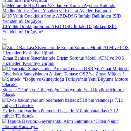
Mühimmat Ele Geçirildi
Medine’de Hz. Ömer Yazıtları ve Kur’an Ayetleri Bulundu
10 Yıllık Ortaklığın Sonu: ABD-DSG İttifakı Dağılırken IŞİD
Yeniden mi Doğuyor?
Ziraat Bankası Sistemlerinde Erişim Sorunu: Mobil, ATM ve POS
Hizmetleri Kesintiye Uğradı
Diyarbakır Sanayisinden Ankara Teması: OSB’ye Ziraat Müjdesi!
Şimşek: “Doğu ve Güneydoğu Türkiye’nin Yeni Büyüme Motoru
Olacak”
Evde bakım yardımı ödemeleri başladı: 518 bin vatandaşa 7,12
milyar TL destek