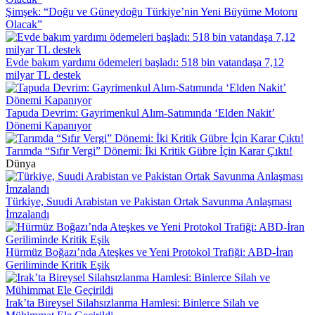
Şimşek: “Doğu ve Güneydoğu Türkiye’nin Yeni Büyüme Motoru
Olacak”
Evde bakım yardımı ödemeleri başladı: 518 bin vatandaşa 7,12
milyar TL destek
Tapuda Devrim: Gayrimenkul Alım-Satımında ‘Elden Nakit’
Dönemi Kapanıyor
Tarımda “Sıfır Vergi” Dönemi: İki Kritik Gübre İçin Karar Çıktı!
Dünya
Türkiye, Suudi Arabistan ve Pakistan Ortak Savunma Anlaşması
İmzalandı
Hürmüz Boğazı’nda Ateşkes ve Yeni Protokol Trafiği: ABD-İran
Geriliminde Kritik Eşik
Irak’ta Bireysel Silahsızlanma Hamlesi: Binlerce Silah ve