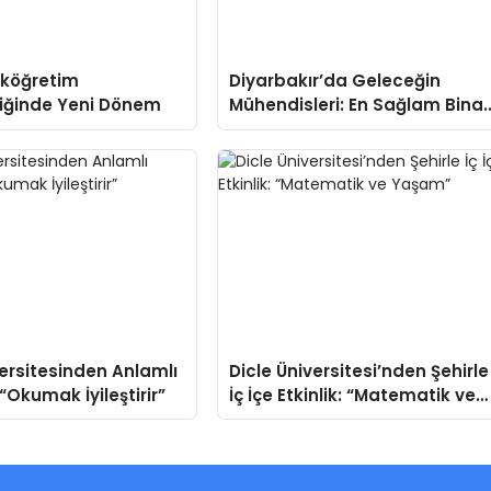
lköğretim
Diyarbakır’da Geleceğin
iğinde Yeni Dönem
Mühendisleri: En Sağlam Bina
Yarışması Tamamlandı
versitesinden Anlamlı
Dicle Üniversitesi’nden Şehirle
“Okumak İyileştirir”
İç İçe Etkinlik: “Matematik ve
Yaşam”