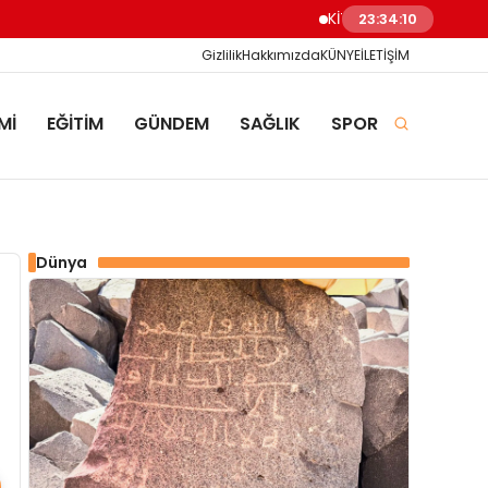
KİTAP KAPANDI, DOSYA K
23:34:11
Gizlilik
Hakkımızda
KÜNYE
İLETİŞİM
Mİ
EĞİTİM
GÜNDEM
SAĞLIK
SPOR
Dünya