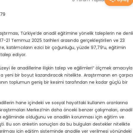
aştırması, Türkiye’de anadil eğitimine yönelik taleplerin ne denli
17-21 Temmuz 2025 tarihleri arasında gerçekleştirilen ve 23
re, katılımcıların ezici bir çoğunluğu, yüzde 97,79’u, eğitimin
talep ediyor.
eyi ile anadillerine ilişkin talep ve eğilimleri” ölçmek amacıyla
na yeni bir boyut kazandıracak nitelikte. Araştırmanın en çarpıc
nın toplumun geniş bir kesimi tarafından ne kadar güçlü bir
adillerin hane içindeki ve sosyal hayattaki kullanım oranlarına
Araştırmaları Merkezi’nin daha önceki benzer çalışmaları, anadil
ma eğiliminde olduğunu ve anadilin korunması için eğitim ve
ti. Bu son anketin sonuçları da bu bulguları destekler nitelikte
tarılması için eğitim sisteminde anadile yer verilmesi yönündeki