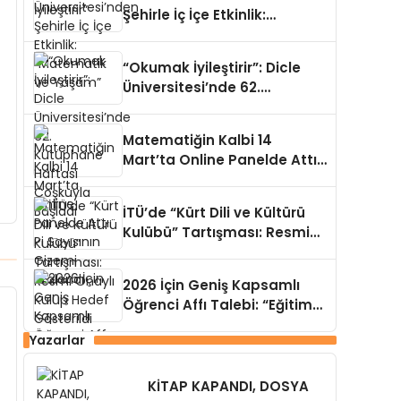
Şehirle İç İçe Etkinlik:
“Matematik ve Yaşam”
“Okumak İyileştirir”: Dicle
Üniversitesi’nde 62.
Kütüphane Haftası
Coşkuyla Başladı
Matematiğin Kalbi 14
Mart’ta Online Panelde Attı:
Pi Sayısının Gizemi Aralandı
İTÜ’de “Kürt Dili ve Kültürü
Kulübü” Tartışması: Resmi
Onaylı Kulüp Hedef
Gösterildi
2026 İçin Geniş Kapsamlı
Öğrenci Affı Talebi: “Eğitim
Hakkı Engellenemez”
Yazarlar
KİTAP KAPANDI, DOSYA