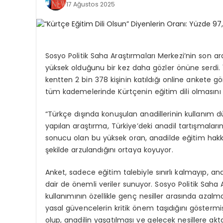
17 Ağustos 2025
Sosyo Politik Saha Araştırmaları Merkezi’nin son ar
yüksek olduğunu bir kez daha gözler önüne serdi. 
kentten 2 bin 378 kişinin katıldığı online ankete gö
tüm kademelerinde Kürtçenin eğitim dili olmasını 
“Türkçe dışında konuşulan anadillerinin kullanım düz
yapılan araştırma, Türkiye’deki anadil tartışmaları
sonucu olan bu yüksek oran, anadilde eğitim hakkı
şekilde arzulandığını ortaya koyuyor.
Anket, sadece eğitim talebiyle sınırlı kalmayıp, an
dair de önemli veriler sunuyor. Sosyo Politik Saha 
kullanımının özellikle genç nesiller arasında azal
yasal güvencelerin kritik önem taşıdığını göstermiş
olup, anadilin yaşatılması ve gelecek nesillere ak