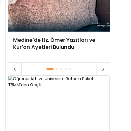
10 Yıl
Medine’de Hz. Ömer Yazıtları ve
İttifa
Kur’an Ayetleri Bulundu
Doğuy
ı