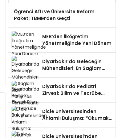
Öğrenci Affı ve Üniversite Reform
Paketi TBMM’den Geçti
MEB’den İlköğretim
Yönetmeliğinde Yeni Dönem
Diyarbakır’da Geleceğin
Mühendisleri: En Sağlam
Bina” Yarışması
Tamamlandı
Diyarbakır’da Pediatri
Zirvesi: Bilim ve Tecrübe
Buluştu
Dicle Üniversitesinden
Anlamlı Buluşma: “Okumak
İyileştirir”
Dicle Üniversitesi’nden