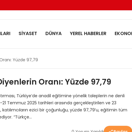
LARI
SİYASET
DÜNYA
YEREL HABERLER
EKONO
n Oranı: Yüzde 97,79
Diyenlerin Oranı: Yüzde 97,79
tırması, Türkiye’de anadil eğitimine yönelik taleplerin ne denli
-21 Temmuz 2025 tarihleri arasında gerçekleştirilen ve 23
e, katılımcıların ezici bir çoğunluğu, yüzde 97,79’u, eğitimin tüm
ediyor. “Türkçe…
0 Yorum Yapıldı
Paylaş