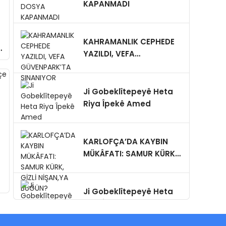
KAPANMADI
KAHRAMANLIK CEPHEDE
”
YAZILDI, VEFA
GÜVENPARK’TA
SINANIYOR
Ji Gobeklîtepeyê Heta
Riya Îpekê Amed
KARLOFÇA’DA KAYBIN
MÜKÂFATI: SAMUR KÜRK,
GİZLİ NİŞAN,YA BUGÜN?
Ji Gobeklîtepeyê Heta
Riya Îpekê Amed