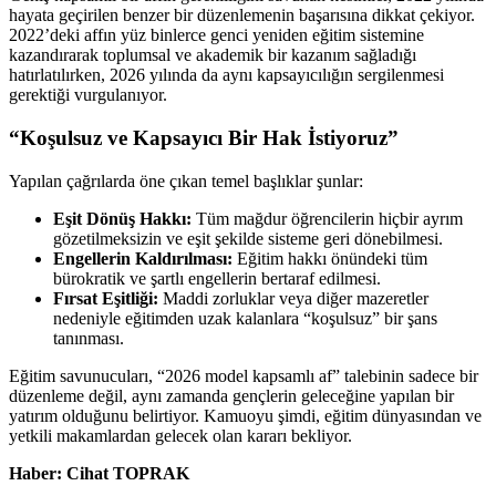
hayata geçirilen benzer bir düzenlemenin başarısına dikkat çekiyor.
2022’deki affın yüz binlerce genci yeniden eğitim sistemine
kazandırarak toplumsal ve akademik bir kazanım sağladığı
hatırlatılırken, 2026 yılında da aynı kapsayıcılığın sergilenmesi
gerektiği vurgulanıyor.
“Koşulsuz ve Kapsayıcı Bir Hak İstiyoruz”
Yapılan çağrılarda öne çıkan temel başlıklar şunlar:
Eşit Dönüş Hakkı:
Tüm mağdur öğrencilerin hiçbir ayrım
gözetilmeksizin ve eşit şekilde sisteme geri dönebilmesi.
Engellerin Kaldırılması:
Eğitim hakkı önündeki tüm
bürokratik ve şartlı engellerin bertaraf edilmesi.
Fırsat Eşitliği:
Maddi zorluklar veya diğer mazeretler
nedeniyle eğitimden uzak kalanlara “koşulsuz” bir şans
tanınması.
Eğitim savunucuları, “2026 model kapsamlı af” talebinin sadece bir
düzenleme değil, aynı zamanda gençlerin geleceğine yapılan bir
yatırım olduğunu belirtiyor. Kamuoyu şimdi, eğitim dünyasından ve
yetkili makamlardan gelecek olan kararı bekliyor.
Haber: Cihat TOPRAK