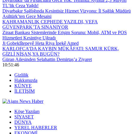
Diyarbakır’da Fırsatçılara Geçit Yok: Temmuz Ayında 2,3 Milyon
TL’lik Ceza Yağdı!
Diyarbakır Sağlığında Kesintisiz Hizmet Vizyonu: İl Sağlık Müdürü
Asiltürk’ten Gece Mesaisi
KAHRAMANLIK CEPHEDE YAZILDI, VEFA
GÜVENPARK’TA SINANIYOR
Ziraat Bankası Sistemlerinde Erişim Sorunu: Mobil, ATM ve POS
Hizmetleri Kesintiye Uğradı
Ji Gobeklîtepeyê Heta Riya Îpekê Amed
KARLOFÇA’DA KAYBIN MÜKÂFATI: SAMUR KÜRK,
GİZLİ NİŞAN,YA BUGÜN?
Güran Ailesinden Selahattin Demirtaş’a Ziyaret
10:51:47
Gizlilik
Hakkımızda
KÜNYE
İLETİŞİM
Köşe Yazıları
SİYASET
DÜNYA
YEREL HABERLER
EKONOMİ