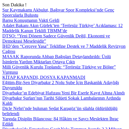
Son Dakika !
Sur Kaymakamı Akbulut, Bağıvar Spor Kompleksi’nde Genç
Sporcularla Buluştu
Barışı Konuşmanın Vakti Geldi
Adalet Bakanı Akın Gürlek’ten ‘Terörsüz Türkiye’ Açıklaması: 12
Maddelik Kanun Teklifi TBMM’de
DTSO: “Yeni Dönem Sadece Güvenlik Değil, Ekonomi ve
Demokrasi Meselesidir”
İHD’den “Çerçeve Yasa” Teklifine Destek ve 7 Maddelik Revizyon
Çağrısı
MASAK Raporunda Ahbap Bağışları Detaylandırıldı: Ünlü
İsimlerin Yardım Miktarları Ortaya Çıktı
Milli Güvenlik Kurulu Toplandı: “Terörsüz Türkiye ve Bölge”
Vurgusu
KİTAP KAPANDI, DOSYA KAPANMADI
Eğitim-Bir-Sen Diyarbakır 2 Nolu Şube İçin Başkanlık Adaylığı
Duyuruldu
Diyarbakır’ın Edebiyat Hafızası Yeni Bir Eserle Kayıt Altına Alındı
Diyarbakır Surları’nın Tarihi Silüeti Sokak Lambalarının Ardında
Kaldı
Dicle Nehri’nde bulunan Sedat Karagöz’ün silahla öldürüldüğü
belirlendi
Yargıda Disiplin Bilançosu: 84 Hâkim ve Savcı Meslekten İhraç
Edildi