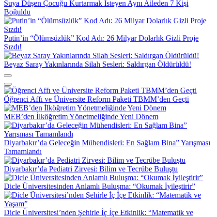
Suya Düşen Çocuğu Kurtarmak İsteyen Aynı Aileden 7 Kişi
Boğuldu
Putin’in “Ölümsüzlük” Kod Adı: 26 Milyar Dolarlık Gizli Proje
Sızdı!
Beyaz Saray Yakınlarında Silah Sesleri: Saldırgan Öldürüldü!
Öğrenci Affı ve Üniversite Reform Paketi TBMM’den Geçti
MEB’den İlköğretim Yönetmeliğinde Yeni Dönem
Diyarbakır’da Geleceğin Mühendisleri: En Sağlam Bina” Yarışması
Tamamlandı
Diyarbakır’da Pediatri Zirvesi: Bilim ve Tecrübe Buluştu
Dicle Üniversitesinden Anlamlı Buluşma: “Okumak İyileştirir”
Dicle Üniversitesi’nden Şehirle İç İçe Etkinlik: “Matematik ve