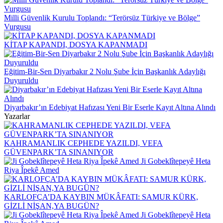
Milli Güvenlik Kurulu Toplandı: “Terörsüz Türkiye ve Bölge”
Vurgusu
KİTAP KAPANDI, DOSYA KAPANMADI
Eğitim-Bir-Sen Diyarbakır 2 Nolu Şube İçin Başkanlık Adaylığı
Duyuruldu
Diyarbakır’ın Edebiyat Hafızası Yeni Bir Eserle Kayıt Altına Alındı
Yazarlar
KAHRAMANLIK CEPHEDE YAZILDI, VEFA
GÜVENPARK’TA SINANIYOR
Ji Gobeklîtepeyê Heta
Riya Îpekê Amed
KARLOFÇA’DA KAYBIN MÜKÂFATI: SAMUR KÜRK,
GİZLİ NİŞAN,YA BUGÜN?
Ji Gobeklîtepeyê Heta