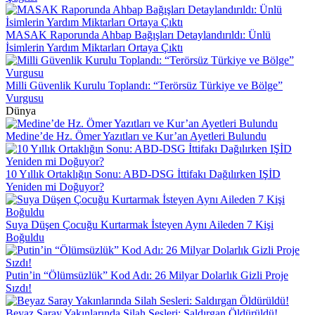
MASAK Raporunda Ahbap Bağışları Detaylandırıldı: Ünlü
İsimlerin Yardım Miktarları Ortaya Çıktı
Milli Güvenlik Kurulu Toplandı: “Terörsüz Türkiye ve Bölge”
Vurgusu
Dünya
Medine’de Hz. Ömer Yazıtları ve Kur’an Ayetleri Bulundu
10 Yıllık Ortaklığın Sonu: ABD-DSG İttifakı Dağılırken IŞİD
Yeniden mi Doğuyor?
Suya Düşen Çocuğu Kurtarmak İsteyen Aynı Aileden 7 Kişi
Boğuldu
Putin’in “Ölümsüzlük” Kod Adı: 26 Milyar Dolarlık Gizli Proje
Sızdı!
Beyaz Saray Yakınlarında Silah Sesleri: Saldırgan Öldürüldü!