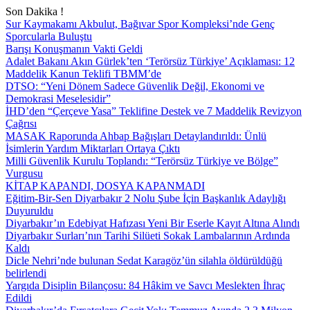
Son Dakika !
Sur Kaymakamı Akbulut, Bağıvar Spor Kompleksi’nde Genç
Sporcularla Buluştu
Barışı Konuşmanın Vakti Geldi
Adalet Bakanı Akın Gürlek’ten ‘Terörsüz Türkiye’ Açıklaması: 12
Maddelik Kanun Teklifi TBMM’de
DTSO: “Yeni Dönem Sadece Güvenlik Değil, Ekonomi ve
Demokrasi Meselesidir”
İHD’den “Çerçeve Yasa” Teklifine Destek ve 7 Maddelik Revizyon
Çağrısı
MASAK Raporunda Ahbap Bağışları Detaylandırıldı: Ünlü
İsimlerin Yardım Miktarları Ortaya Çıktı
Milli Güvenlik Kurulu Toplandı: “Terörsüz Türkiye ve Bölge”
Vurgusu
KİTAP KAPANDI, DOSYA KAPANMADI
Eğitim-Bir-Sen Diyarbakır 2 Nolu Şube İçin Başkanlık Adaylığı
Duyuruldu
Diyarbakır’ın Edebiyat Hafızası Yeni Bir Eserle Kayıt Altına Alındı
Diyarbakır Surları’nın Tarihi Silüeti Sokak Lambalarının Ardında
Kaldı
Dicle Nehri’nde bulunan Sedat Karagöz’ün silahla öldürüldüğü
belirlendi
Yargıda Disiplin Bilançosu: 84 Hâkim ve Savcı Meslekten İhraç
Edildi