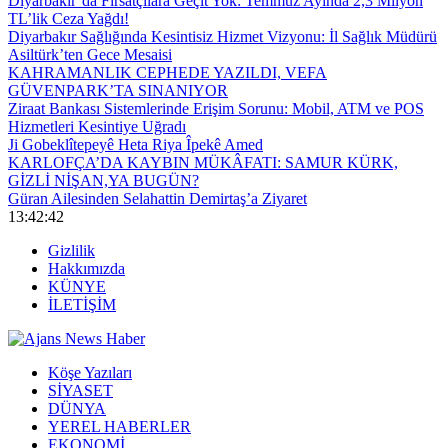
Diyarbakır’da Fırsatçılara Geçit Yok: Temmuz Ayında 2,3 Milyon
TL’lik Ceza Yağdı!
Diyarbakır Sağlığında Kesintisiz Hizmet Vizyonu: İl Sağlık Müdürü
Asiltürk’ten Gece Mesaisi
KAHRAMANLIK CEPHEDE YAZILDI, VEFA
GÜVENPARK’TA SINANIYOR
Ziraat Bankası Sistemlerinde Erişim Sorunu: Mobil, ATM ve POS
Hizmetleri Kesintiye Uğradı
Ji Gobeklîtepeyê Heta Riya Îpekê Amed
KARLOFÇA’DA KAYBIN MÜKÂFATI: SAMUR KÜRK,
GİZLİ NİŞAN,YA BUGÜN?
Güran Ailesinden Selahattin Demirtaş’a Ziyaret
13:42:43
Gizlilik
Hakkımızda
KÜNYE
İLETİŞİM
Köşe Yazıları
SİYASET
DÜNYA
YEREL HABERLER
EKONOMİ