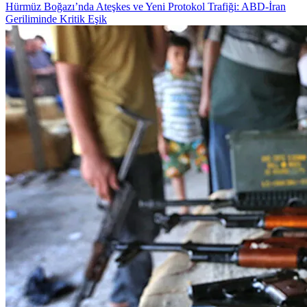
Hürmüz Boğazı’nda Ateşkes ve Yeni Protokol Trafiği: ABD-İran
Geriliminde Kritik Eşik