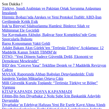
Son Dakika !
Türkiye, Suudi Arabistan ve Pakistan Ortak Savunma Anlaşması
İmzalandı
Hürmüz Boğazı’nda Ateşkes ve Yeni Protokol Trafiği: ABD-İran
Geriliminde Kritik Eşik
Irak’ta Bireysel Silahsızlanma Hamlesi: Binlerce Silah ve
Mühimmat Ele Geçirildi
Sur Kaymakamı Akbulut, Bağıvar Spor Kompleksi’nde Genç
Sporcularla Buluştu
Barışı Konuşmanın Vakti Geldi
Adalet Bakanı Akın Gürlek’ten ‘Terörsüz Türkiye’ Açıklaması: 12
Maddelik Kanun Teklifi TBMM’de
DTSO: “Yeni Dönem Sadece Güvenlik Değil, Ekonomi ve
Demokrasi Meselesidir”
İHD’den “Çerçeve Yasa” Teklifine Destek ve 7 Maddelik Revizyon
Çağrısı
MASAK Raporunda Ahbap Bağışları Detaylandırıldı: Ünlü
İsimlerin Yardım Miktarları Ortaya Çıktı
Milli Güvenlik Kurulu Toplandı: “Terörsüz Türkiye ve Bölge”
Vurgusu
KİTAP KAPANDI, DOSYA KAPANMADI
Eğitim-Bir-Sen Diyarbakır 2 Nolu Şube İçin Başkanlık Adaylığı
Duyuruldu
Diyarbakır’ın Edebiyat Hafızası Yeni Bir Eserle Kayıt Altına Alındı