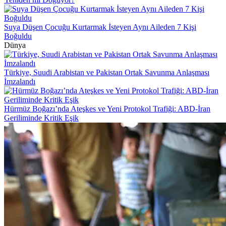
Suya Düşen Çocuğu Kurtarmak İsteyen Aynı Aileden 7 Kişi
Boğuldu
Dünya
Türkiye, Suudi Arabistan ve Pakistan Ortak Savunma Anlaşması
İmzalandı
Hürmüz Boğazı’nda Ateşkes ve Yeni Protokol Trafiği: ABD-İran
Geriliminde Kritik Eşik