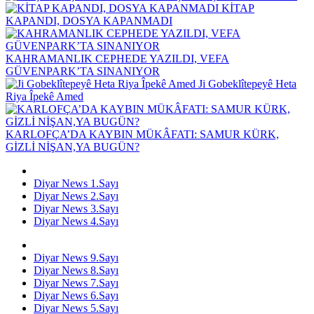
KİTAP
KAPANDI, DOSYA KAPANMADI
KAHRAMANLIK CEPHEDE YAZILDI, VEFA
GÜVENPARK’TA SINANIYOR
Ji Gobeklîtepeyê Heta
Riya Îpekê Amed
KARLOFÇA’DA KAYBIN MÜKÂFATI: SAMUR KÜRK,
GİZLİ NİŞAN,YA BUGÜN?
Diyar News 1.Sayı
Diyar News 2.Sayı
Diyar News 3.Sayı
Diyar News 4.Sayı
Diyar News 9.Sayı
Diyar News 8.Sayı
Diyar News 7.Sayı
Diyar News 6.Sayı
Diyar News 5.Sayı