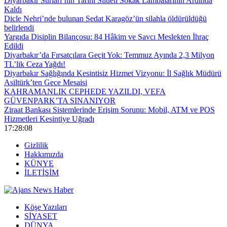
Diyarbakır Surları’nın Tarihi Silüeti Sokak Lambalarının Ardında
Kaldı
Dicle Nehri’nde bulunan Sedat Karagöz’ün silahla öldürüldüğü
belirlendi
Yargıda Disiplin Bilançosu: 84 Hâkim ve Savcı Meslekten İhraç
Edildi
Diyarbakır’da Fırsatçılara Geçit Yok: Temmuz Ayında 2,3 Milyon
TL’lik Ceza Yağdı!
Diyarbakır Sağlığında Kesintisiz Hizmet Vizyonu: İl Sağlık Müdürü
Asiltürk’ten Gece Mesaisi
KAHRAMANLIK CEPHEDE YAZILDI, VEFA
GÜVENPARK’TA SINANIYOR
Ziraat Bankası Sistemlerinde Erişim Sorunu: Mobil, ATM ve POS
Hizmetleri Kesintiye Uğradı
17:28:10
Gizlilik
Hakkımızda
KÜNYE
İLETİŞİM
Köşe Yazıları
SİYASET
DÜNYA