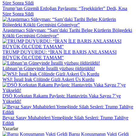
Trump’tan Gizemli Erdoğan Paylaşımı: “Teşekkürler” Dedi, Kısa
Süre Sonra Sildi
Araştırmacı Süleyman: “Şam’daki Tarihi Belge Kürtlerin Bölgedeki
Köklü Geçmişini Gösteriyor”
TRUMP DUYURDU: “İRAN İLE BARIŞ ANLAŞMASI
BÜYÜK ÖLÇÜDE TAMAM”
Lübnan’ın Güneyinde İsrailli yüzbaşı öldürüldü!
WSJ: İsrail Irak Çölünde Gizli Askeri Üs Kurdu
DSÖ Korkutan Rakamı Paylaştı: Hantavirüs Vaka Sayısı 7’ye
Yükseldi!
Beyaz Saray Muhabirleri Yemeğinde Silah Sesleri: Trump Tahliye
Edildi
Yazarlar
Barışı Konuşmanın Vakti Geldi