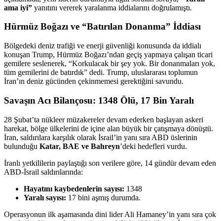
ama iyi”
yanıtını vererek yaralanma iddialarını doğrulamıştı.
Hürmüz Boğazı ve “Batırılan Donanma” İddiası
Bölgedeki deniz trafiği ve enerji güvenliği konusunda da iddialı
konuşan Trump, Hürmüz Boğazı’ndan geçiş yapmaya çalışan ticari
gemilere seslenerek, “Korkulacak bir şey yok. Bir donanmaları yok,
tüm gemilerini de batırdık” dedi. Trump, uluslararası toplumun
İran’ın deniz gücünden çekinmemesi gerektiğini savundu.
Savaşın Acı Bilançosu: 1348 Ölü, 17 Bin Yaralı
28 Şubat’ta nükleer müzakereler devam ederken başlayan askeri
harekat, bölge ülkelerini de içine alan büyük bir çatışmaya dönüştü.
İran, saldırılara karşılık olarak İsrail’in yanı sıra ABD üslerinin
bulunduğu
Katar, BAE ve Bahreyn
’deki hedefleri vurdu.
İranlı yetkililerin paylaştığı son verilere göre, 14 gündür devam eden
ABD-İsrail saldırılarında:
Hayatını kaybedenlerin sayısı:
1348
Yaralı sayısı:
17 bini aşmış durumda.
Operasyonun ilk aşamasında dini lider Ali Hamaney’in yanı sıra çok