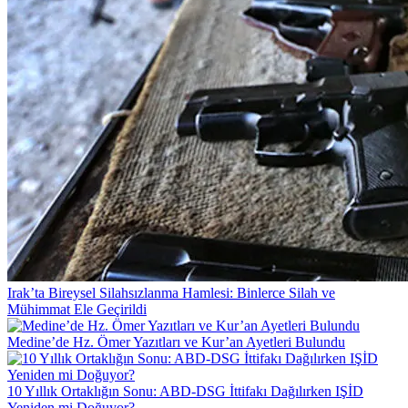
Irak’ta Bireysel Silahsızlanma Hamlesi: Binlerce Silah ve
Mühimmat Ele Geçirildi
Medine’de Hz. Ömer Yazıtları ve Kur’an Ayetleri Bulundu
10 Yıllık Ortaklığın Sonu: ABD-DSG İttifakı Dağılırken IŞİD
Yeniden mi Doğuyor?