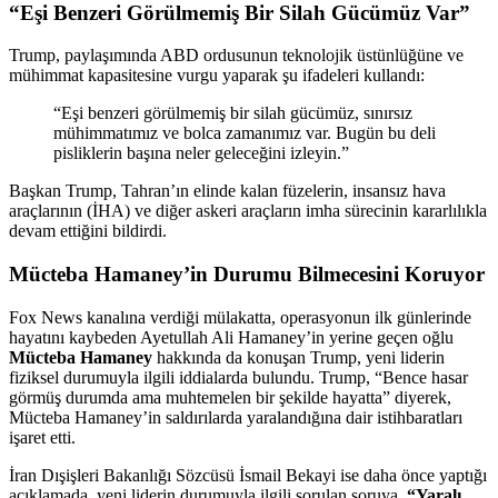
“Eşi Benzeri Görülmemiş Bir Silah Gücümüz Var”
Trump, paylaşımında ABD ordusunun teknolojik üstünlüğüne ve
mühimmat kapasitesine vurgu yaparak şu ifadeleri kullandı:
“Eşi benzeri görülmemiş bir silah gücümüz, sınırsız
mühimmatımız ve bolca zamanımız var. Bugün bu deli
pisliklerin başına neler geleceğini izleyin.”
Başkan Trump, Tahran’ın elinde kalan füzelerin, insansız hava
araçlarının (İHA) ve diğer askeri araçların imha sürecinin kararlılıkla
devam ettiğini bildirdi.
Mücteba Hamaney’in Durumu Bilmecesini Koruyor
Fox News kanalına verdiği mülakatta, operasyonun ilk günlerinde
hayatını kaybeden Ayetullah Ali Hamaney’in yerine geçen oğlu
Mücteba Hamaney
hakkında da konuşan Trump, yeni liderin
fiziksel durumuyla ilgili iddialarda bulundu. Trump, “Bence hasar
görmüş durumda ama muhtemelen bir şekilde hayatta” diyerek,
Mücteba Hamaney’in saldırılarda yaralandığına dair istihbaratları
işaret etti.
İran Dışişleri Bakanlığı Sözcüsü İsmail Bekayi ise daha önce yaptığı
açıklamada, yeni liderin durumuyla ilgili sorulan soruya,
“Yaralı