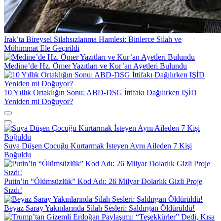
Irak’ta Bireysel Silahsızlanma Hamlesi: Binlerce Silah ve
Mühimmat Ele Geçirildi
Medine’de Hz. Ömer Yazıtları ve Kur’an Ayetleri Bulundu
10 Yıllık Ortaklığın Sonu: ABD-DSG İttifakı Dağılırken IŞİD
Yeniden mi Doğuyor?
Suya Düşen Çocuğu Kurtarmak İsteyen Aynı Aileden 7 Kişi
Boğuldu
Putin’in “Ölümsüzlük” Kod Adı: 26 Milyar Dolarlık Gizli Proje
Sızdı!
Beyaz Saray Yakınlarında Silah Sesleri: Saldırgan Öldürüldü!