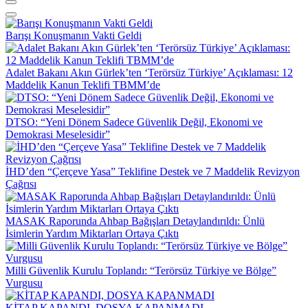
Barışı Konuşmanın Vakti Geldi
Adalet Bakanı Akın Gürlek’ten ‘Terörsüz Türkiye’ Açıklaması: 12
Maddelik Kanun Teklifi TBMM’de
DTSO: “Yeni Dönem Sadece Güvenlik Değil, Ekonomi ve
Demokrasi Meselesidir”
İHD’den “Çerçeve Yasa” Teklifine Destek ve 7 Maddelik Revizyon
Çağrısı
MASAK Raporunda Ahbap Bağışları Detaylandırıldı: Ünlü
İsimlerin Yardım Miktarları Ortaya Çıktı
Milli Güvenlik Kurulu Toplandı: “Terörsüz Türkiye ve Bölge”
Vurgusu
KİTAP KAPANDI, DOSYA KAPANMADI