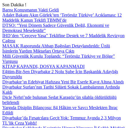
Son Dakika !
Barışı Konuşmanın Vakti Geldi
Adalet Bakanı Akın Gürlek’ten ‘Terörsüz Türkiye’ Açıklaması: 12
Maddelik Kanun Teklifi TBMM’de
DTSO: “Yeni Dönem Sadece Güvenlik Değil, Ekonomi ve
Demokrasi Meselesidir”
İHD’den “Çerçeve Yasa” Teklifine Destek ve 7 Maddelik Revizyon
Çağrısı
MASAK Raporunda Ahbap Bağışları Detaylandırıldı: Ünlü
İsimlerin Yardım Miktarları Ortaya Çıktı
Milli Güvenlik Kurulu Toplandı: “Terörsüz Türkiye ve Bölge”
Vurgusu
KİTAP KAPANDI, DOSYA KAPANMADI
Eğitim-Bir-Sen Diyarbakır 2 Nolu Şube İçin Başkanlık Adaylığı
Duyuruldu
Diyarbakır’ın Edebiyat Hafızası Yeni Bir Eserle Kayıt Altına Alındı
Diyarbakır Surları’nın Tarihi Silüeti Sokak Lambalarının Ardında
Kaldı
Dicle Nehri’nde bulunan Sedat Karagöz’ün silahla öldürüldüğü
belirlendi
Yargıda Disiplin Bilançosu: 84 Hâkim ve Savcı Meslekten İhraç
Edildi
Diyarbakır’da Fırsatçılara Geçit Yok: Temmuz Ayında 2,3 Milyon
TL’lik Ceza Yağdı!