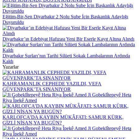
Eğitim-Bir-Sen Diyarbakır 2 Nolu Şube İçin Başkanlık Adaylığı
Duyuruldu
Diyarbakır’ın Edebiyat Hafızası Yeni Bir Eserle Kayıt Altına Alındı
Diyarbakır Surları’nın Tarihi Silüeti Sokak Lambalarının Ardında
Kaldı
Yazarlar
KAHRAMANLIK CEPHEDE YAZILDI, VEFA
GÜVENPARK’TA SINANIYOR
Ji Gobeklîtepeyê Heta
Riya Îpekê Amed
KARLOFÇA’DA KAYBIN MÜKÂFATI: SAMUR KÜRK,
GİZLİ NİŞAN,YA BUGÜN?
Ji Gobeklîtepeyê Heta
Riya Îpekê Amed