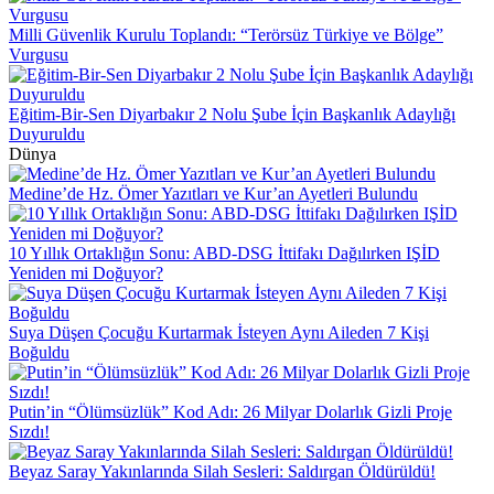
Milli Güvenlik Kurulu Toplandı: “Terörsüz Türkiye ve Bölge”
Vurgusu
Eğitim-Bir-Sen Diyarbakır 2 Nolu Şube İçin Başkanlık Adaylığı
Duyuruldu
Dünya
Medine’de Hz. Ömer Yazıtları ve Kur’an Ayetleri Bulundu
10 Yıllık Ortaklığın Sonu: ABD-DSG İttifakı Dağılırken IŞİD
Yeniden mi Doğuyor?
Suya Düşen Çocuğu Kurtarmak İsteyen Aynı Aileden 7 Kişi
Boğuldu
Putin’in “Ölümsüzlük” Kod Adı: 26 Milyar Dolarlık Gizli Proje
Sızdı!
Beyaz Saray Yakınlarında Silah Sesleri: Saldırgan Öldürüldü!