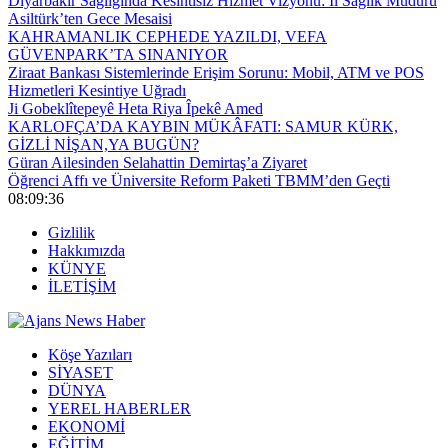
Diyarbakır Sağlığında Kesintisiz Hizmet Vizyonu: İl Sağlık Müdürü
Asiltürk’ten Gece Mesaisi
KAHRAMANLIK CEPHEDE YAZILDI, VEFA
GÜVENPARK’TA SINANIYOR
Ziraat Bankası Sistemlerinde Erişim Sorunu: Mobil, ATM ve POS
Hizmetleri Kesintiye Uğradı
Ji Gobeklîtepeyê Heta Riya Îpekê Amed
KARLOFÇA’DA KAYBIN MÜKÂFATI: SAMUR KÜRK,
GİZLİ NİŞAN,YA BUGÜN?
Güran Ailesinden Selahattin Demirtaş’a Ziyaret
Öğrenci Affı ve Üniversite Reform Paketi TBMM’den Geçti
08:09:36
Gizlilik
Hakkımızda
KÜNYE
İLETİŞİM
Köşe Yazıları
SİYASET
DÜNYA
YEREL HABERLER
EKONOMİ
EĞİTİM