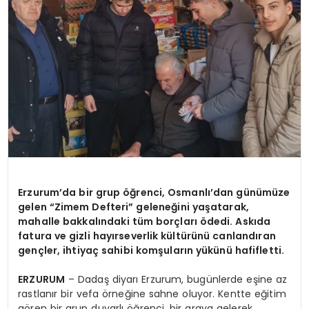
Erzurum’da bir grup öğrenci, Osmanlı’dan günümüze
gelen “Zimem Defteri” geleneğini yaşatarak,
mahalle bakkalındaki tüm borçları ödedi. Askıda
fatura ve gizli hayırseverlik kültürünü canlandıran
gençler, ihtiyaç sahibi komşuların yükünü hafifletti.
ERZURUM
– Dadaş diyarı Erzurum, bugünlerde eşine az
rastlanır bir vefa örneğine sahne oluyor. Kentte eğitim
gören bir grup duyarlı öğrenci, bir araya gelerek