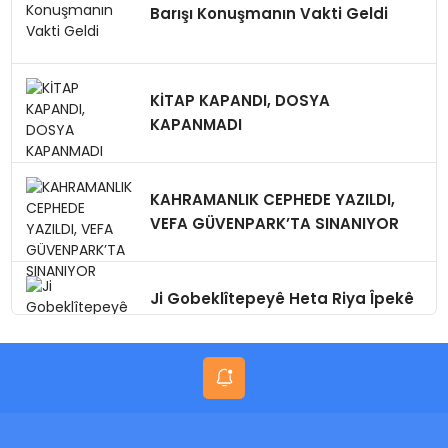
Barışı Konuşmanın Vakti Geldi
KİTAP KAPANDI, DOSYA
KAPANMADI
KAHRAMANLIK CEPHEDE YAZILDI,
VEFA GÜVENPARK’TA SINANIYOR
Ji Gobeklîtepeyê Heta Riya Îpekê
Amed