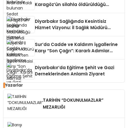
Karagöz’ün silahla öldürüldüğü
belirlendi
Diyarbakır Sağlığında Kesintisiz
Hizmet Vizyonu: İl Sağlık Müdürü
Asiltürk’ten Gece Mesaisi
Sur’da Cadde ve Kaldırım İşgallerine
Karşı “Son Çağrı”: Kararlı Adımlar
Atılacak
Diyarbakır’da Eğitime Şehit ve Gazi
Derneklerinden Anlamlı Ziyaret
Yazarlar
TARİHİN “DOKUNULMAZLAR”
MEZARLIĞI