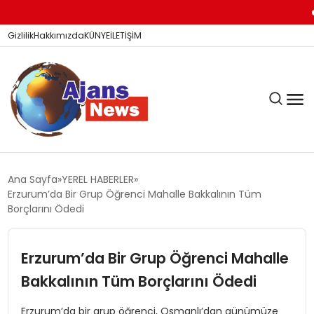
TA
Gizlilik
Hakkımızda
KÜNYE
İLETİŞİM
KÖŞE YAZILARI
Ana Sayfa
YEREL HABERLER
Erzurum’da Bir Grup Öğrenci Mahalle Bakkalının Tüm
Borçlarını Ödedi
SİYASET
Erzurum’da Bir Grup Öğrenci Mahalle
Bakkalının Tüm Borçlarını Ödedi
DÜNYA
Erzurum’da bir grup öğrenci, Osmanlı’dan günümüze