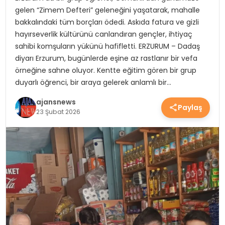
gelen “Zimem Defteri” geleneğini yaşatarak, mahalle
YEREL HABERLER
bakkalındaki tüm borçları ödedi. Askıda fatura ve gizli
hayırseverlik kültürünü canlandıran gençler, ihtiyaç
sahibi komşuların yükünü hafifletti. ​ERZURUM – Dadaş
EKONOMİ
diyarı Erzurum, bugünlerde eşine az rastlanır bir vefa
örneğine sahne oluyor. Kentte eğitim gören bir grup
duyarlı öğrenci, bir araya gelerek anlamlı bir…
EĞİTİM
ajansnews
Paylaş
23 Şubat 2026
GÜNDEM
SAĞLIK
SPOR