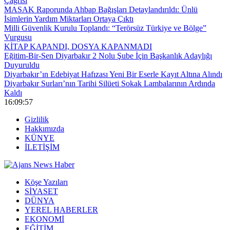
Çağrısı
MASAK Raporunda Ahbap Bağışları Detaylandırıldı: Ünlü
İsimlerin Yardım Miktarları Ortaya Çıktı
Milli Güvenlik Kurulu Toplandı: “Terörsüz Türkiye ve Bölge”
Vurgusu
KİTAP KAPANDI, DOSYA KAPANMADI
Eğitim-Bir-Sen Diyarbakır 2 Nolu Şube İçin Başkanlık Adaylığı
Duyuruldu
Diyarbakır’ın Edebiyat Hafızası Yeni Bir Eserle Kayıt Altına Alındı
Diyarbakır Surları’nın Tarihi Silüeti Sokak Lambalarının Ardında
Kaldı
16:09:58
Gizlilik
Hakkımızda
KÜNYE
İLETİŞİM
Köşe Yazıları
SİYASET
DÜNYA
YEREL HABERLER
EKONOMİ
EĞİTİM