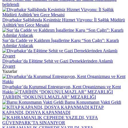
belirlendi
Diyarbakır Sağlığında Kesintisiz Hizmet Vizyonu: İl Sağlık Müdürü
Asiltürk’ten Gece Mesaisi
Sur’da Cadde ve Kaldırım İşgallerine Karşı “Son Çağrı”: Kararlı
Adımlar Atılacak
Diyarbakır’da Eğitime Şehit ve Gazi Derneklerinden Anlamlı
Ziyaret
Yazarlar
Diyarbakır’da Kurumsal Entegrasyon, Kent Organizması ve Kent
Hakkı
TARİHİN “DOKUNULMAZLAR” MEZARLIĞI
Barışı Konuşmanın Vakti Geldi
KİTAP
KAPANDI, DOSYA KAPANMADI
KAHRAMANLIK CEPHEDE YAZILDI, VEFA