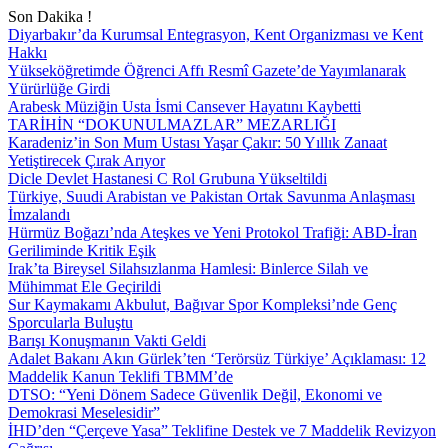
Son Dakika !
Diyarbakır’da Kurumsal Entegrasyon, Kent Organizması ve Kent
Hakkı
Yükseköğretimde Öğrenci Affı Resmî Gazete’de Yayımlanarak
Yürürlüğe Girdi
Arabesk Müziğin Usta İsmi Cansever Hayatını Kaybetti
TARİHİN “DOKUNULMAZLAR” MEZARLIĞI
Karadeniz’in Son Mum Ustası Yaşar Çakır: 50 Yıllık Zanaat
Yetiştirecek Çırak Arıyor
Dicle Devlet Hastanesi C Rol Grubuna Yükseltildi
Türkiye, Suudi Arabistan ve Pakistan Ortak Savunma Anlaşması
İmzalandı
Hürmüz Boğazı’nda Ateşkes ve Yeni Protokol Trafiği: ABD-İran
Geriliminde Kritik Eşik
Irak’ta Bireysel Silahsızlanma Hamlesi: Binlerce Silah ve
Mühimmat Ele Geçirildi
Sur Kaymakamı Akbulut, Bağıvar Spor Kompleksi’nde Genç
Sporcularla Buluştu
Barışı Konuşmanın Vakti Geldi
Adalet Bakanı Akın Gürlek’ten ‘Terörsüz Türkiye’ Açıklaması: 12
Maddelik Kanun Teklifi TBMM’de
DTSO: “Yeni Dönem Sadece Güvenlik Değil, Ekonomi ve
Demokrasi Meselesidir”
İHD’den “Çerçeve Yasa” Teklifine Destek ve 7 Maddelik Revizyon