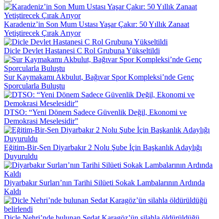
Karadeniz’in Son Mum Ustası Yaşar Çakır: 50 Yıllık Zanaat
Yetiştirecek Çırak Arıyor
Dicle Devlet Hastanesi C Rol Grubuna Yükseltildi
Sur Kaymakamı Akbulut, Bağıvar Spor Kompleksi’nde Genç
Sporcularla Buluştu
DTSO: “Yeni Dönem Sadece Güvenlik Değil, Ekonomi ve
Demokrasi Meselesidir”
Eğitim-Bir-Sen Diyarbakır 2 Nolu Şube İçin Başkanlık Adaylığı
Duyuruldu
Diyarbakır Surları’nın Tarihi Silüeti Sokak Lambalarının Ardında
Kaldı
Dicle Nehri’nde bulunan Sedat Karagöz’ün silahla öldürüldüğü