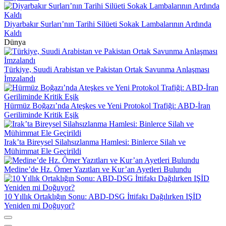
Diyarbakır Surları’nın Tarihi Silüeti Sokak Lambalarının Ardında
Kaldı
Dünya
Türkiye, Suudi Arabistan ve Pakistan Ortak Savunma Anlaşması
İmzalandı
Hürmüz Boğazı’nda Ateşkes ve Yeni Protokol Trafiği: ABD-İran
Geriliminde Kritik Eşik
Irak’ta Bireysel Silahsızlanma Hamlesi: Binlerce Silah ve
Mühimmat Ele Geçirildi
Medine’de Hz. Ömer Yazıtları ve Kur’an Ayetleri Bulundu
10 Yıllık Ortaklığın Sonu: ABD-DSG İttifakı Dağılırken IŞİD
Yeniden mi Doğuyor?