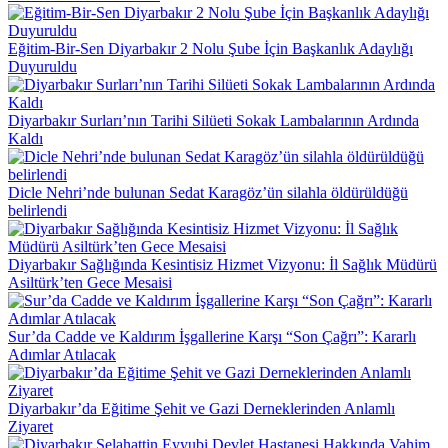
Eğitim-Bir-Sen Diyarbakır 2 Nolu Şube İçin Başkanlık Adaylığı
Duyuruldu
Diyarbakır Surları’nın Tarihi Silüeti Sokak Lambalarının Ardında
Kaldı
Dicle Nehri’nde bulunan Sedat Karagöz’ün silahla öldürüldüğü
belirlendi
Diyarbakır Sağlığında Kesintisiz Hizmet Vizyonu: İl Sağlık Müdürü
Asiltürk’ten Gece Mesaisi
Sur’da Cadde ve Kaldırım İşgallerine Karşı “Son Çağrı”: Kararlı
Adımlar Atılacak
Diyarbakır’da Eğitime Şehit ve Gazi Derneklerinden Anlamlı
Ziyaret