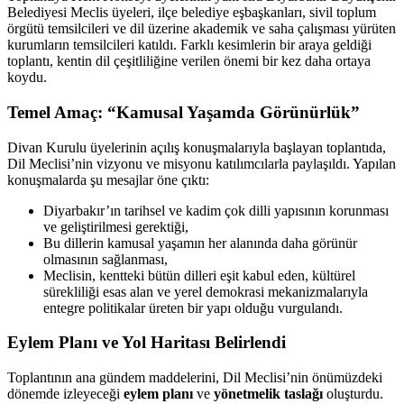
Belediyesi Meclis üyeleri, ilçe belediye eşbaşkanları, sivil toplum
örgütü temsilcileri ve dil üzerine akademik ve saha çalışması yürüten
kurumların temsilcileri katıldı. Farklı kesimlerin bir araya geldiği
toplantı, kentin dil çeşitliliğine verilen önemi bir kez daha ortaya
koydu.
Temel Amaç: “Kamusal Yaşamda Görünürlük”
Divan Kurulu üyelerinin açılış konuşmalarıyla başlayan toplantıda,
Dil Meclisi’nin vizyonu ve misyonu katılımcılarla paylaşıldı. Yapılan
konuşmalarda şu mesajlar öne çıktı:
Diyarbakır’ın tarihsel ve kadim çok dilli yapısının korunması
ve geliştirilmesi gerektiği,
Bu dillerin kamusal yaşamın her alanında daha görünür
olmasının sağlanması,
Meclisin, kentteki bütün dilleri eşit kabul eden, kültürel
sürekliliği esas alan ve yerel demokrasi mekanizmalarıyla
entegre politikalar üreten bir yapı olduğu vurgulandı.
Eylem Planı ve Yol Haritası Belirlendi
Toplantının ana gündem maddelerini, Dil Meclisi’nin önümüzdeki
dönemde izleyeceği
eylem planı
ve
yönetmelik taslağı
oluşturdu.