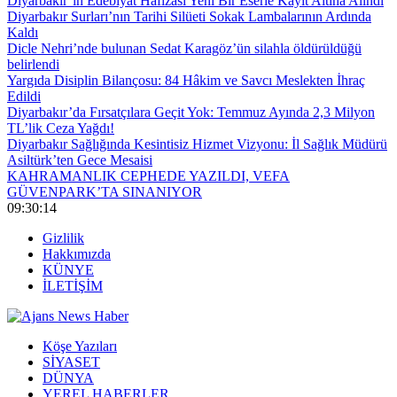
Diyarbakır’ın Edebiyat Hafızası Yeni Bir Eserle Kayıt Altına Alındı
Diyarbakır Surları’nın Tarihi Silüeti Sokak Lambalarının Ardında
Kaldı
Dicle Nehri’nde bulunan Sedat Karagöz’ün silahla öldürüldüğü
belirlendi
Yargıda Disiplin Bilançosu: 84 Hâkim ve Savcı Meslekten İhraç
Edildi
Diyarbakır’da Fırsatçılara Geçit Yok: Temmuz Ayında 2,3 Milyon
TL’lik Ceza Yağdı!
Diyarbakır Sağlığında Kesintisiz Hizmet Vizyonu: İl Sağlık Müdürü
Asiltürk’ten Gece Mesaisi
KAHRAMANLIK CEPHEDE YAZILDI, VEFA
GÜVENPARK’TA SINANIYOR
09:30:14
Gizlilik
Hakkımızda
KÜNYE
İLETİŞİM
Köşe Yazıları
SİYASET
DÜNYA
YEREL HABERLER