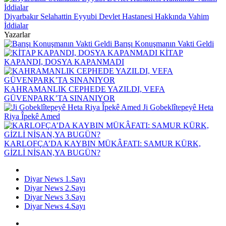
Diyarbakır Selahattin Eyyubi Devlet Hastanesi Hakkında Vahim
İddialar
Yazarlar
Barışı Konuşmanın Vakti Geldi
KİTAP
KAPANDI, DOSYA KAPANMADI
KAHRAMANLIK CEPHEDE YAZILDI, VEFA
GÜVENPARK’TA SINANIYOR
Ji Gobeklîtepeyê Heta
Riya Îpekê Amed
KARLOFÇA’DA KAYBIN MÜKÂFATI: SAMUR KÜRK,
GİZLİ NİŞAN,YA BUGÜN?
Diyar News 1.Sayı
Diyar News 2.Sayı
Diyar News 3.Sayı
Diyar News 4.Sayı