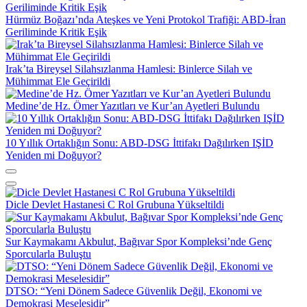
Hürmüz Boğazı’nda Ateşkes ve Yeni Protokol Trafiği: ABD-İran
Geriliminde Kritik Eşik
Irak’ta Bireysel Silahsızlanma Hamlesi: Binlerce Silah ve
Mühimmat Ele Geçirildi
Medine’de Hz. Ömer Yazıtları ve Kur’an Ayetleri Bulundu
10 Yıllık Ortaklığın Sonu: ABD-DSG İttifakı Dağılırken IŞİD
Yeniden mi Doğuyor?
Dicle Devlet Hastanesi C Rol Grubuna Yükseltildi
Sur Kaymakamı Akbulut, Bağıvar Spor Kompleksi’nde Genç
Sporcularla Buluştu
DTSO: “Yeni Dönem Sadece Güvenlik Değil, Ekonomi ve
Demokrasi Meselesidir”