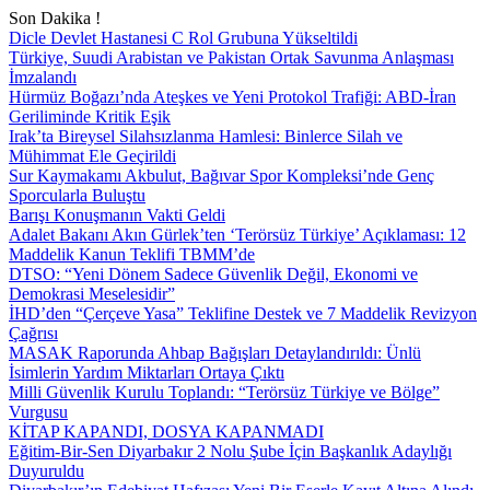
Son Dakika !
Dicle Devlet Hastanesi C Rol Grubuna Yükseltildi
Türkiye, Suudi Arabistan ve Pakistan Ortak Savunma Anlaşması
İmzalandı
Hürmüz Boğazı’nda Ateşkes ve Yeni Protokol Trafiği: ABD-İran
Geriliminde Kritik Eşik
Irak’ta Bireysel Silahsızlanma Hamlesi: Binlerce Silah ve
Mühimmat Ele Geçirildi
Sur Kaymakamı Akbulut, Bağıvar Spor Kompleksi’nde Genç
Sporcularla Buluştu
Barışı Konuşmanın Vakti Geldi
Adalet Bakanı Akın Gürlek’ten ‘Terörsüz Türkiye’ Açıklaması: 12
Maddelik Kanun Teklifi TBMM’de
DTSO: “Yeni Dönem Sadece Güvenlik Değil, Ekonomi ve
Demokrasi Meselesidir”
İHD’den “Çerçeve Yasa” Teklifine Destek ve 7 Maddelik Revizyon
Çağrısı
MASAK Raporunda Ahbap Bağışları Detaylandırıldı: Ünlü
İsimlerin Yardım Miktarları Ortaya Çıktı
Milli Güvenlik Kurulu Toplandı: “Terörsüz Türkiye ve Bölge”
Vurgusu
KİTAP KAPANDI, DOSYA KAPANMADI
Eğitim-Bir-Sen Diyarbakır 2 Nolu Şube İçin Başkanlık Adaylığı
Duyuruldu