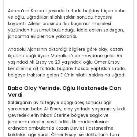
Adana’nın Kozan ilçesinde tarlada buğday biçen baba
ve oğlu, uğradıkları silahlı saldırı sonucu hayatını
kaybetti. Aileler arasında “kız kaçırma” meselesi
yüzünden husumet bulunduğu iddia edilen saldırgan,
jandarma ekiplerince yakalandı.
Anadolu Ajansı’nın aktardığı bilgilere göre olay, Kozan
ilçesine bağlı Aydın Mahallesi’nde meydana geldi. 55
yaşındaki Ali Ersoy ve 29 yaşındaki oğlu Ömer Ersoy,
kendilerine ait tarlada buğday hasadı yaptıkları sırada,
bölgeye traktörle gelen E.K.’nin silahlı saldırısına uğradı.
Baba Olay Yerinde, Oğlu Hastanede Can
Verdi
Saldırganın av tüfeğiyle açtığı ateş sonucu ağır
yaralanan baba Ali Ersoy, olay yerinde yaşamını yitirdi.
Çevredekilerin ihbarı üzerine bölgeye sağlık ve
jandarma ekipleri sevk edildi. İlk müdahalesinin
ardından ambulansla Kozan Devlet Hastanesi’ne
kaldırılan ağır yaralı Ömer Ersoy ise doktorların tüm