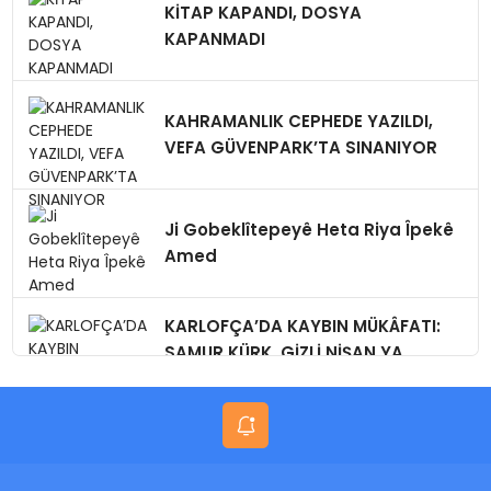
KİTAP KAPANDI, DOSYA
KAPANMADI
KAHRAMANLIK CEPHEDE YAZILDI,
VEFA GÜVENPARK’TA SINANIYOR
Ji Gobeklîtepeyê Heta Riya Îpekê
Amed
KARLOFÇA’DA KAYBIN MÜKÂFATI:
SAMUR KÜRK, GİZLİ NİŞAN,YA
BUGÜN?