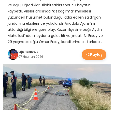
ve oğlu, uğradıkları silahlı saldırı sonucu hayatını
YEREL HABERLER
kaybetti. Aileler arasında “kız kaçırma” meselesi
yüzünden husumet bulunduğu iddia edilen saldırgan,
jandarma ekiplerince yakalandı. Anadolu Ajansı’nın
EKONOMİ
aktardığı bilgilere göre olay, Kozan ilçesine bağlı Aydın
Mahallesi’nde meydana geldi. 55 yaşındaki Ali Ersoy ve
29 yaşındaki oğlu Ömer Ersoy, kendilerine ait tarlada…
EĞİTİM
ajansnews
Paylaş
07 Haziran 2026
GÜNDEM
SAĞLIK
SPOR