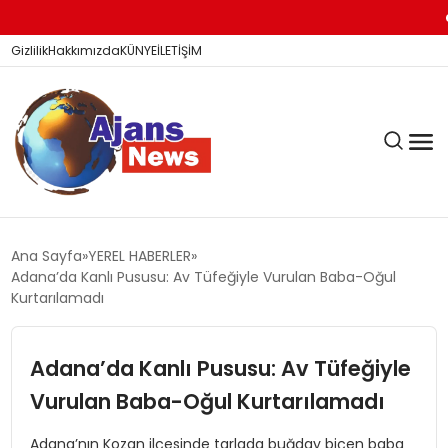
Dicle
Gizlilik
Hakkımızda
KÜNYE
İLETİŞİM
KÖŞE YAZILARI
Ana Sayfa
YEREL HABERLER
Adana’da Kanlı Pususu: Av Tüfeğiyle Vurulan Baba-Oğul
Kurtarılamadı
SİYASET
Adana’da Kanlı Pususu: Av Tüfeğiyle
Vurulan Baba-Oğul Kurtarılamadı
DÜNYA
Adana’nın Kozan ilçesinde tarlada buğday biçen baba