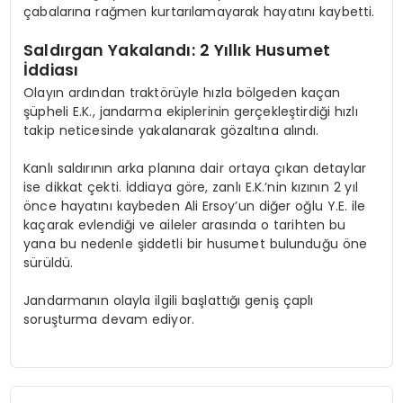
çabalarına rağmen kurtarılamayarak hayatını kaybetti.
Saldırgan Yakalandı: 2 Yıllık Husumet
İddiası
Olayın ardından traktörüyle hızla bölgeden kaçan
şüpheli E.K., jandarma ekiplerinin gerçekleştirdiği hızlı
takip neticesinde yakalanarak gözaltına alındı.
Kanlı saldırının arka planına dair ortaya çıkan detaylar
ise dikkat çekti. İddiaya göre, zanlı E.K.’nin kızının 2 yıl
önce hayatını kaybeden Ali Ersoy’un diğer oğlu Y.E. ile
kaçarak evlendiği ve aileler arasında o tarihten bu
yana bu nedenle şiddetli bir husumet bulunduğu öne
sürüldü.
Jandarmanın olayla ilgili başlattığı geniş çaplı
soruşturma devam ediyor.