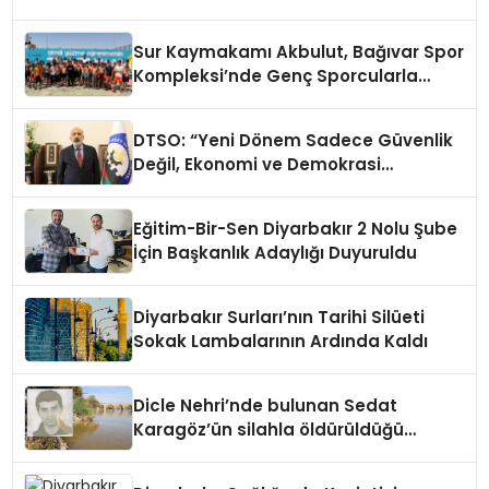
Sur Kaymakamı Akbulut, Bağıvar Spor
Kompleksi’nde Genç Sporcularla
Buluştu
DTSO: “Yeni Dönem Sadece Güvenlik
Değil, Ekonomi ve Demokrasi
Meselesidir”
Eğitim-Bir-Sen Diyarbakır 2 Nolu Şube
İçin Başkanlık Adaylığı Duyuruldu
Diyarbakır Surları’nın Tarihi Silüeti
Sokak Lambalarının Ardında Kaldı
Dicle Nehri’nde bulunan Sedat
Karagöz’ün silahla öldürüldüğü
belirlendi