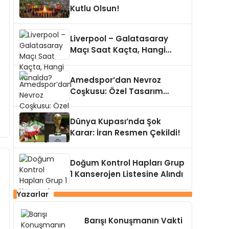
Kutlu Olsun!
Liverpool – Galatasaray
Maçı Saat Kaçta, Hangi
Kanalda?
Amedspor’dan Nevroz
Coşkusu: Özel Tasarım
Tişörtler Satışa Çıktı!
Dünya Kupası’nda Şok
Karar: İran Resmen Çekildi!
Doğum Kontrol Hapları Grup
1 Kanserojen Listesine Alındı
Yazarlar
Barışı Konuşmanın Vakti