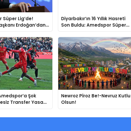
 Süper Lig’de!
Diyarbakır’ın 16 Yıllık Hasreti
şkanı Erdoğan’dan
Son Buldu: Amedspor Süper
sajı
Lig’de!
 Amedspor’a Şok
Newroz Pîroz Be!-Nevruz Kutlu
resiz Transfer Yasağı
Olsun!