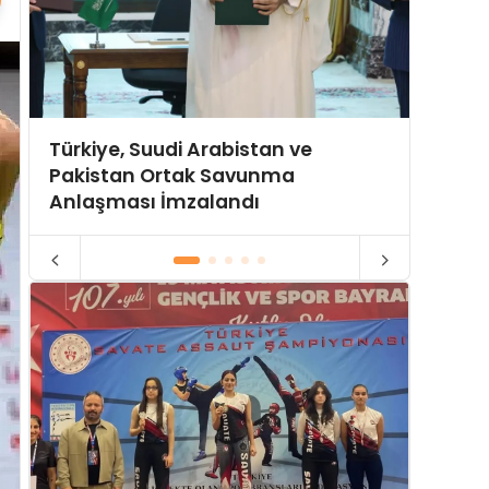
Türkiye, Suudi Arabistan ve
Hürmü
Pakistan Ortak Savunma
Yeni P
Anlaşması İmzalandı
Gerili