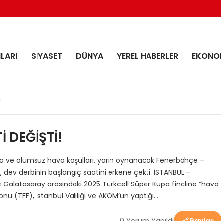
LARI
SİYASET
DÜNYA
YEREL HABERLER
EKONO
!
İ DEĞİŞTİ!
rtına ve olumsuz hava koşulları, yarın oynanacak Fenerbahçe –
F, dev derbinin başlangıç saatini erkene çekti. İSTANBUL –
e Galatasaray arasındaki 2025 Turkcell Süper Kupa finaline “hava
u (TFF), İstanbul Valiliği ve AKOM’un yaptığı…
0 Yorum Yapıldı
Paylaş