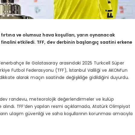
i fırtına ve olumsuz hava koşulları, yarın oynanacak
nalini etkiledi. TFF, dev derbinin başlangıç saatini erkene
Fenerbahçe ile Galatasaray arasındaki 2025 Turkcell Süper
kiye Futbol Federasyonu (TFF), İstanbul Valiliği ve AKOM’un
ı dikkate alarak maçın saatinde değişikliğe gidildiğini duyurdu.
n dev randevu, meteorolojik değerlendirmeler ve kulüp
’e alındı. TFF’den yapılan resmi açıklamada, Atatürk Olimpiyat
ın ulaşım güvenliği ve saha koşullarının korunması amacıyla