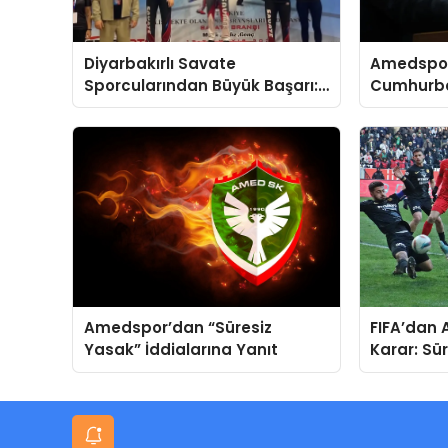
Diyarbakırlı Savate
Amedspor
Sporcularından Büyük Başarı:
Cumhurba
Türkiye Şampiyonluğu ve Milli
Tebrik Me
Takım Gururu!
Amedspor’dan “Süresiz
FIFA’dan
Yasak” İddialarına Yanıt
Karar: Sü
Getirildi!