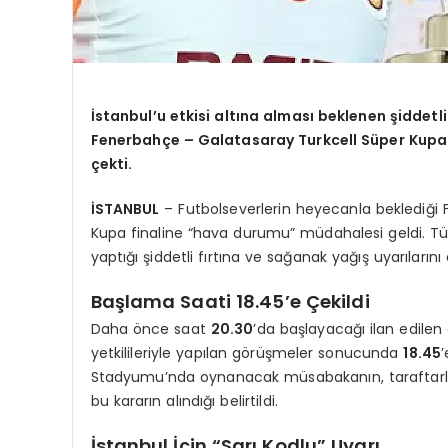
İstanbul’u etkisi altına alması beklenen şiddetl
Fenerbahçe – Galatasaray Turkcell Süper Kupa fi
çekti.
İSTANBUL
– Futbolseverlerin heyecanla beklediği 
Kupa finaline “hava durumu” müdahalesi geldi. Tür
yaptığı şiddetli fırtına ve sağanak yağış uyarıların
Başlama Saati 18.45’e Çekildi
Daha önce saat
20.30
’da başlayacağı ilan edile
yetkilileriyle yapılan görüşmeler sonucunda
18.45
Stadyumu’nda oynanacak müsabakanın, taraftarlar
bu kararın alındığı belirtildi.
İstanbul İçin “Sarı Kodlu” Uyarı