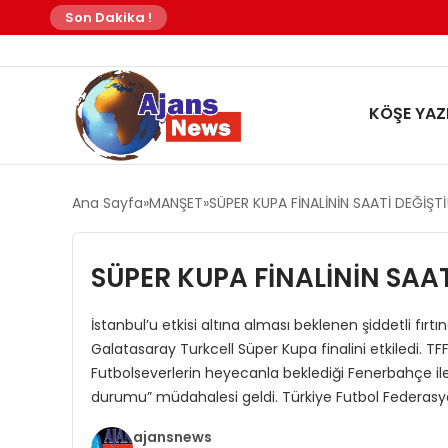
Son Dakika !
KÖŞE YAZI
Ana Sayfa
MANŞET
SÜPER KUPA FİNALİNİN SAATİ DEĞİŞTİ
SÜPER KUPA FİNALİNİN SAAT
İstanbul’u etkisi altına alması beklenen şiddetli fı
Galatasaray Turkcell Süper Kupa finalini etkiledi. TF
Futbolseverlerin heyecanla beklediği Fenerbahçe il
durumu” müdahalesi geldi. Türkiye Futbol Federasyon
ajansnews