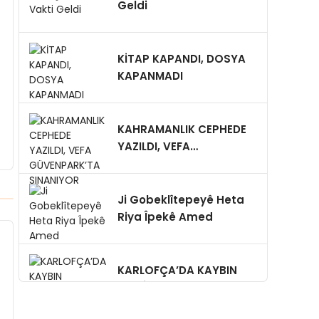
Geldi
KİTAP KAPANDI, DOSYA
KAPANMADI
KAHRAMANLIK CEPHEDE
YAZILDI, VEFA
GÜVENPARK’TA
SINANIYOR
Ji Gobeklîtepeyê Heta
Riya Îpekê Amed
KARLOFÇA’DA KAYBIN
MÜKÂFATI: SAMUR KÜRK,
GİZLİ NİŞAN,YA BUGÜN?