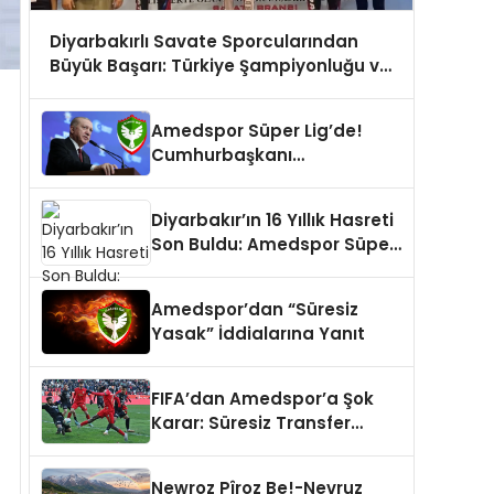
Diyarbakırlı Savate Sporcularından
Büyük Başarı: Türkiye Şampiyonluğu ve
Milli Takım Gururu!
Amedspor Süper Lig’de!
Cumhurbaşkanı
Erdoğan’dan Tebrik Mesajı
Diyarbakır’ın 16 Yıllık Hasreti
Son Buldu: Amedspor Süper
Lig’de!
Amedspor’dan “Süresiz
Yasak” İddialarına Yanıt
FIFA’dan Amedspor’a Şok
Karar: Süresiz Transfer
Yasağı Getirildi!
Newroz Pîroz Be!-Nevruz