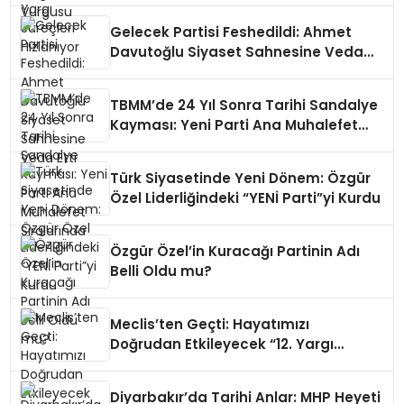
Gelecek Partisi Feshedildi: Ahmet
Davutoğlu Siyaset Sahnesine Veda
Etti
TBMM’de 24 Yıl Sonra Tarihi Sandalye
Kayması: Yeni Parti Ana Muhalefet
Sıralarında
Türk Siyasetinde Yeni Dönem: Özgür
Özel Liderliğindeki “YENİ Parti”yi Kurdu
Özgür Özel’in Kuracağı Partinin Adı
Belli Oldu mu?
Meclis’ten Geçti: Hayatımızı
Doğrudan Etkileyecek “12. Yargı
Paketi” Hakkında Bilmeniz Gereken
Her Şey!
Diyarbakır’da Tarihi Anlar: MHP Heyeti