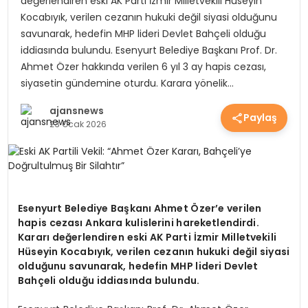
değerlendiren eski AK Parti İzmir Milletvekili Hüseyin
EKONOMİ
Kocabıyık, verilen cezanın hukuki değil siyasi olduğunu
savunarak, hedefin MHP lideri Devlet Bahçeli olduğu
iddiasında bulundu. Esenyurt Belediye Başkanı Prof. Dr.
Ahmet Özer hakkında verilen 6 yıl 3 ay hapis cezası,
EĞİTİM
siyasetin gündemine oturdu. Karara yönelik…
ajansnews
Paylaş
GÜNDEM
23 Ocak 2026
SAĞLIK
Esenyurt Belediye Başkanı Ahmet Özer’e verilen
SPOR
hapis cezası Ankara kulislerini hareketlendirdi.
Kararı değerlendiren eski AK Parti İzmir Milletvekili
Hüseyin Kocabıyık, verilen cezanın hukuki değil siyasi
olduğunu savunarak, hedefin MHP lideri Devlet
Bahçeli olduğu iddiasında bulundu.