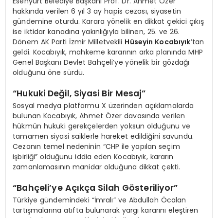
Esenyurt Belediye Başkanı Prof. Dr. Ahmet Özer
hakkında verilen 6 yıl 3 ay hapis cezası, siyasetin
gündemine oturdu. Karara yönelik en dikkat çekici çıkış
ise iktidar kanadına yakınlığıyla bilinen, 25. ve 26.
Dönem AK Parti İzmir Milletvekili
Hüseyin Kocabıyık
’tan
geldi. Kocabıyık, mahkeme kararının arka planında MHP
Genel Başkanı Devlet Bahçeli’ye yönelik bir gözdağı
olduğunu öne sürdü.
“Hukuki Değil, Siyasi Bir Mesaj”
Sosyal medya platformu X üzerinden açıklamalarda
bulunan Kocabıyık, Ahmet Özer davasında verilen
hükmün hukuki gerekçelerden yoksun olduğunu ve
tamamen siyasi saiklerle hareket edildiğini savundu.
Cezanın temel nedeninin “CHP ile yapılan seçim
işbirliği” olduğunu iddia eden Kocabıyık, kararın
zamanlamasının manidar olduğuna dikkat çekti.
“Bahçeli’ye Açıkça Silah Gösteriliyor”
Türkiye gündemindeki “İmralı” ve Abdullah Öcalan
tartışmalarına atıfta bulunarak yargı kararını eleştiren