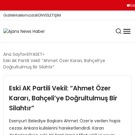
Karade
Gizlilik
Hakkımızda
KÜNYE
İLETİŞİM
KÖŞE YAZILARI
Ana Sayfa
SİYASET
Eski AK Partili Vekil: “Ahmet Özer Kararı, Bahçeli’ye
Doğrultulmuş Bir Silahtır”
SİYASET
Eski AK Partili Vekil: “Ahmet Özer
Kararı, Bahçeli’ye Doğrultulmuş Bir
DÜNYA
Silahtır”
YEREL HABERLER
Esenyurt Belediye Başkanı Ahmet Özer’e verilen hapis
cezası Ankara kulislerini hareketlendirdi. Kararı