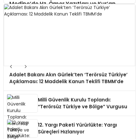
Medine’de Hz. Ömer Yazıtları ve Kur’an
Ayetleri Bulundu
10 Yıllık Ortaklığın Sonu: ABD-DSG İttifakı
Dağılırken IŞİD Yeniden mi Doğuyor?
Adalet Bakanı Akın Gürlek’ten ‘Terörsüz Türkiye’
Açıklaması: 12 Maddelik Kanun Teklifi TBMM’de
Milli Güvenlik Kurulu Toplandı:
“Terörsüz Türkiye ve Bölge” Vurgusu
12. Yargı Paketi Yürürlükte: Yargı
Süreçleri Hızlanıyor