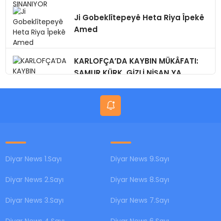
Ji Gobeklîtepeyê Heta Riya Îpekê
Amed
KARLOFÇA’DA KAYBIN MÜKÂFATI:
SAMUR KÜRK, GİZLİ NİŞAN,YA
BUGÜN?
Diyar News 1.Sayı
Diyar News 9.Sayı
Diyar News 2.Sayı
Diyar News 8.Sayı
Diyar News 3.Sayı
Diyar News 7.Sayı
Diyar News 4.Sayı
Diyar News 6.Sayı